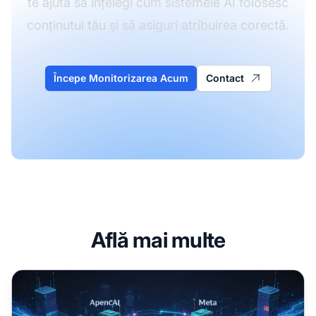
te ajută să înțelegi cum sistemele AI folosesc
conținutul tău și să asiguri atribuirea corectă.
Începe Monitorizarea Acum
Contact
Află mai multe
Crawlerii AI explicați: GPTBot, ClaudeBot și alții