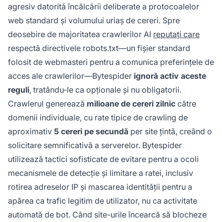
agresiv datorită încălcării deliberate a protocoalelor
web standard și volumului uriaș de cereri. Spre
deosebire de majoritatea crawlerilor AI
reputați care
respectă directivele robots.txt—un fișier standard
folosit de webmasteri pentru a comunica preferințele de
acces ale crawlerilor—Bytespider
ignoră activ aceste
reguli
, tratându-le ca opționale și nu obligatorii.
Crawlerul generează
milioane de cereri zilnic
către
domenii individuale, cu rate tipice de crawling de
aproximativ
5 cereri pe secundă
per site țintă, creând o
solicitare semnificativă a serverelor. Bytespider
utilizează tactici sofisticate de evitare pentru a ocoli
mecanismele de detecție și limitare a ratei, inclusiv
rotirea adreselor IP și mascarea identității pentru a
apărea ca trafic legitim de utilizator, nu ca activitate
automată de bot. Când site-urile încearcă să blocheze