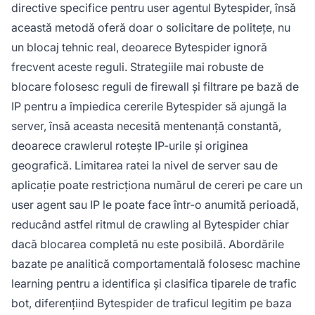
directive specifice pentru user agentul Bytespider, însă
această metodă oferă doar o solicitare de politețe, nu
un blocaj tehnic real, deoarece Bytespider ignoră
frecvent aceste reguli. Strategiile mai robuste de
blocare folosesc reguli de firewall și filtrare pe bază de
IP pentru a împiedica cererile Bytespider să ajungă la
server, însă aceasta necesită mentenanță constantă,
deoarece crawlerul rotește IP-urile și originea
geografică. Limitarea ratei la nivel de server sau de
aplicație poate restricționa numărul de cereri pe care un
user agent sau IP le poate face într-o anumită perioadă,
reducând astfel ritmul de crawling al Bytespider chiar
dacă blocarea completă nu este posibilă. Abordările
bazate pe analitică comportamentală folosesc machine
learning pentru a identifica și clasifica tiparele de trafic
bot, diferențiind Bytespider de traficul legitim pe baza