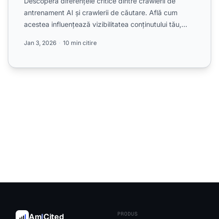
Descoperă diferențele critice dintre crawlerii de
antrenament AI și crawlerii de căutare. Află cum
acestea influențează vizibilitatea conținutului tău,
strategi...
Jan 3, 2026
10 min citire
PRODUS
Am
I
Cited