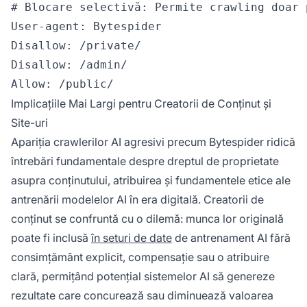
# Blocare selectivă: Permite crawling doar 
User-agent: Bytespider

Disallow: /private/

Disallow: /admin/

Implicațiile Mai Largi pentru Creatorii de Conținut și
Site-uri
Apariția crawlerilor AI agresivi precum Bytespider ridică
întrebări fundamentale despre dreptul de proprietate
asupra conținutului, atribuirea și fundamentele etice ale
antrenării modelelor AI în era digitală. Creatorii de
conținut se confruntă cu o dilemă: munca lor originală
poate fi inclusă
în seturi de date
de antrenament AI fără
consimțământ explicit, compensație sau o atribuire
clară, permițând potențial sistemelor AI să genereze
rezultate care concurează sau diminuează valoarea