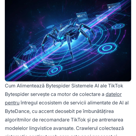
Cum Alimentează Bytespider Sistemele AI ale TikTok
Bytespider servește ca motor de colectare a
datelor
pentru
întregul ecosistem de servicii alimentate de AI al
ByteDance, cu accent deosebit pe îmbunătățirea
algoritmilor de recomandare TikTok și pe antrenarea
modelelor lingvistice avansate. Crawlerul colectează