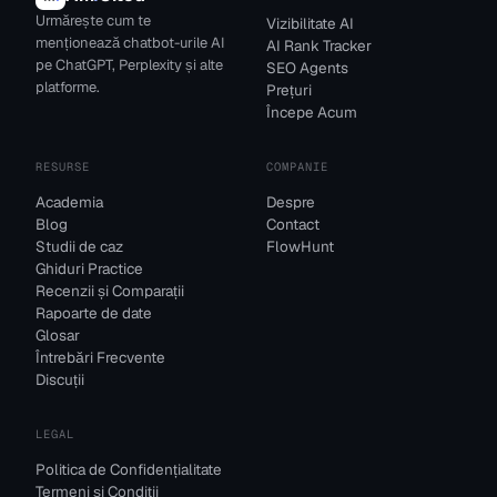
Urmărește cum te
Vizibilitate AI
menționează chatbot-urile AI
AI Rank Tracker
pe ChatGPT, Perplexity și alte
SEO Agents
platforme.
Prețuri
Începe Acum
RESURSE
COMPANIE
Academia
Despre
Blog
Contact
Studii de caz
FlowHunt
Ghiduri Practice
Recenzii și Comparații
Rapoarte de date
Glosar
Întrebări Frecvente
Discuții
LEGAL
Politica de Confidențialitate
Termeni și Condiții