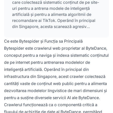
care colectează sistematic conținut de pe site-
uri pentru a antrena modele de inteligență
artificială și pentru a alimenta algoritmii de
recomandare ai TikTok. Operând în principal
din Singapore, acesta scanează agresiv
internetul pentru a aduna date de antrenament
pentru modele lingvistice de mari dimensiuni,
Ce este Bytespider și Funcția sa Principală
inclusiv Doubao, concurentul ByteDance
Bytespider este crawlerul web proprietar al ByteDance,
pentru ChatGPT. Crawlerul este cunoscut
conceput pentru a naviga și indexa sistematic conținutul
pentru ignorarea directivelor robots.txt și
de pe internet pentru antrenarea modelelor de
pentru generarea a milioane de cereri zilnic,
devenind unul dintre cei mai răspândiți
inteligență artificială. Operând în principal din
colectori de date AI de pe web.
infrastructura din Singapore, acest crawler colectează
cantități vaste de conținut web public pentru a alimenta
dezvoltarea modelelor lingvistice de mari dimensiuni și
pentru a susține diversele servicii AI ale ByteDance.
Crawlerul funcționează ca o componentă critică a
fluxului de achiziție de date al ByteDance, permițând