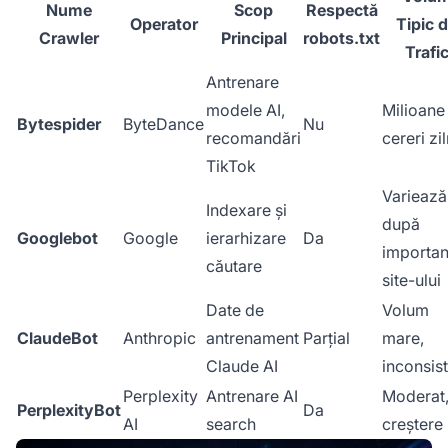
Nume
Scop
Respectă
Operator
Tipic 
Crawler
Principal
robots.txt
Trafi
Antrenare
modele AI,
Milioane
Bytespider
ByteDance
Nu
recomandări
cereri zi
TikTok
Variează
Indexare și
după
Googlebot
Google
ierarhizare
Da
importan
căutare
site-ului
Date de
Volum
ClaudeBot
Anthropic
antrenament
Parțial
mare,
Claude AI
inconsis
Perplexity
Antrenare AI
Moderat,
PerplexityBot
Da
AI
search
creștere