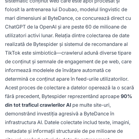
sistematic conținut web care este apoi procesat și
folosit la antrenarea lui Doubao, modelul lingvistic de
mari dimensiuni al ByteDance, ce concurează direct cu
ChatGPT de la OpenAI și are peste 60 de milioane de
utilizatori activi lunar. Relația dintre colectarea de date
realizată de Bytespider și sistemul de recomandare al
TikTok este simbiotică—crawlerul adună diverse tipare
de conținut și semnale de engagement de pe web, care
informează modelele de învățare automată ce
determină ce conținut apare în feed-urile utilizatorilor.
Acest proces de colectare a datelor operează la o scară
fără precedent, Bytespider reprezentând aproape
90%
din tot traficul crawlerilor AI
pe multe site-uri,
demonstrând investiția agresivă a ByteDance în
infrastructura AI. Datele colectate includ texte, imagini,
metadate și informații structurale de pe milioane de