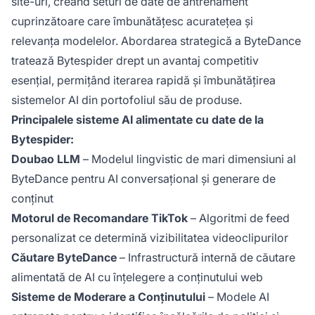
site-uri, creând seturi de date de antrenament
cuprinzătoare care îmbunătățesc acuratețea și
relevanța modelelor. Abordarea strategică a ByteDance
tratează Bytespider drept un avantaj competitiv
esențial, permițând iterarea rapidă și îmbunătățirea
sistemelor AI din portofoliul său de produse.
Principalele sisteme AI alimentate cu date de la
Bytespider:
Doubao LLM
– Modelul lingvistic de mari dimensiuni al
ByteDance pentru AI conversațional și generare de
conținut
Motorul de Recomandare TikTok
– Algoritmi de feed
personalizat ce determină vizibilitatea videoclipurilor
Căutare ByteDance
– Infrastructură internă de căutare
alimentată de AI cu înțelegere a conținutului web
Sisteme de Moderare a Conținutului
– Modele AI