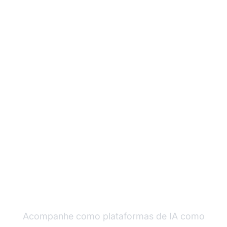
Monitore a Visibilidade
da Sua Marca nas
Plataformas de IA
Acompanhe como plataformas de IA como