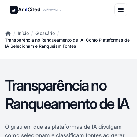
Am
I
Cited
by
FlowHunt
/
/
/
Início
Glossário
Home
Transparência no Ranqueamento de IA: Como Plataformas de
IA Selecionam e Ranqueiam Fontes
Transparência no
Ranqueamento de IA
O grau em que as plataformas de IA divulgam
como selecionam e classificam fontes ao gerar