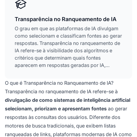
Transparência no Ranqueamento de IA
O grau em que as plataformas de IA divulgam
como selecionam e classificam fontes ao gerar
respostas. Transparência no ranqueamento de
IA refere-se à visibilidade dos algoritmos e
critérios que determinam quais fontes
aparecem em respostas geradas por IA,
diferenciando-se do ranqueamento tradicional
dos motores de busca
. Essa transparência é
O que é Transparência no Ranqueamento de IA?
fundamental para criadores de conteúdo,
Transparência no ranqueamento de IA refere-se à
editores e usuários que precisam entender
divulgação de como sistemas de inteligência artificial
como as informações são selecionadas e
selecionam, priorizam e apresentam fontes
ao gerar
priorizadas. Sem transparência, os usuários
não podem verificar a credibilidade das fontes
respostas às consultas dos usuários. Diferente dos
ou compreender possíveis vieses no conteúdo
motores de busca tradicionais, que exibem listas
gerado por IA.
ranqueadas de links, plataformas modernas de IA como