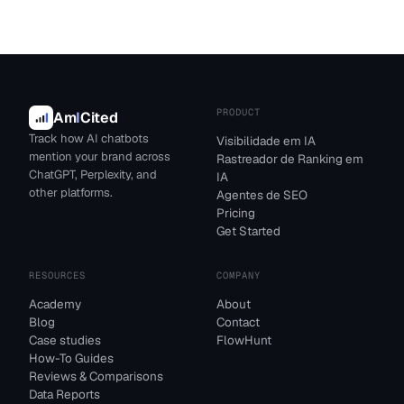
PRODUCT
Am
I
Cited
Track how AI chatbots
Visibilidade em IA
mention your brand across
Rastreador de Ranking em
ChatGPT, Perplexity, and
IA
other platforms.
Agentes de SEO
Pricing
Get Started
RESOURCES
COMPANY
Academy
About
Blog
Contact
Case studies
FlowHunt
How-To Guides
Reviews & Comparisons
Data Reports