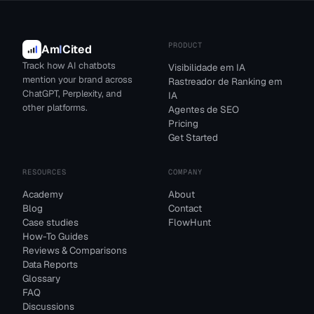
PRODUCT
Am
I
Cited
Track how AI chatbots
Visibilidade em IA
mention your brand across
Rastreador de Ranking em
ChatGPT, Perplexity, and
IA
other platforms.
Agentes de SEO
Pricing
Get Started
RESOURCES
COMPANY
Academy
About
Blog
Contact
Case studies
FlowHunt
How-To Guides
Reviews & Comparisons
Data Reports
Glossary
FAQ
Discussions