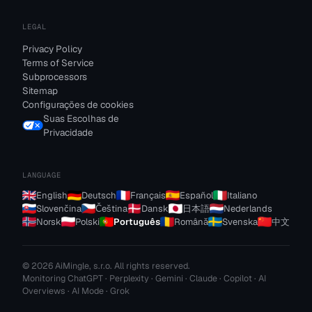
LEGAL
Privacy Policy
Terms of Service
Subprocessors
Sitemap
Configurações de cookies
Suas Escolhas de
Privacidade
LANGUAGE
English
Deutsch
Français
Español
Italiano
Slovenčina
Čeština
Dansk
日本語
Nederlands
Norsk
Polski
Português
Română
Svenska
中文
© 2026 AiMingle, s.r.o. All rights reserved.
Monitoring ChatGPT · Perplexity · Gemini · Claude · Copilot · AI
Overviews · AI Mode · Grok