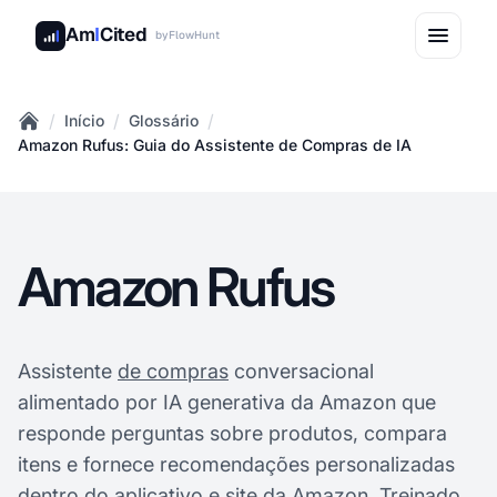
Am
I
Cited
by
FlowHunt
/
/
/
Início
Glossário
Home
Amazon Rufus: Guia do Assistente de Compras de IA
Amazon Rufus
Assistente
de compras
conversacional
alimentado por IA generativa da Amazon que
responde perguntas sobre produtos, compara
itens e fornece recomendações personalizadas
dentro do aplicativo e site da Amazon. Treinado