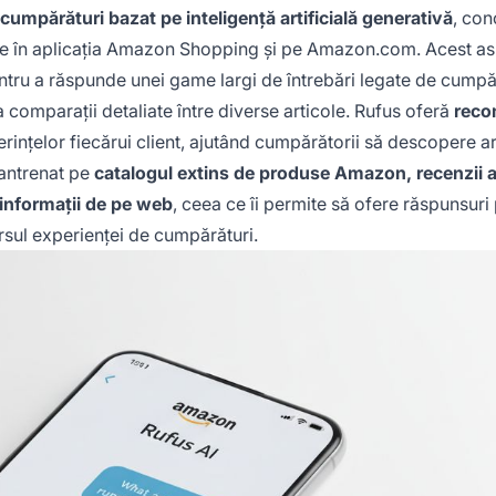
cumpărături bazat pe inteligență artificială generativă
, con
ne în aplicația Amazon Shopping și pe Amazon.com. Acest as
ntru a răspunde unei game largi de întrebări legate de cumpăr
la comparații detaliate între diverse articole. Rufus oferă
reco
rințelor fiecărui client, ajutând cumpărătorii să descopere ar
 antrenat pe
catalogul extins de produse Amazon, recenzii a
i informații de pe web
, ceea ce îi permite să ofere răspunsuri
ursul experienței de cumpărături.