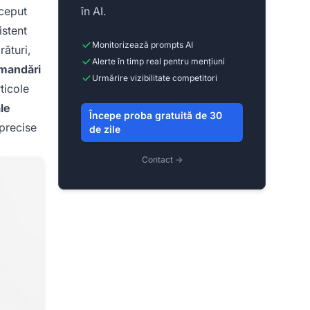
ceput
în AI.
istent
Monitorizează prompts AI
ături,
Alerte în timp real pentru mențiuni
mandări
Urmărire vizibilitate competitori
ticole
le
Începe proba gratuită de 30
 precise
de zile
Contact →