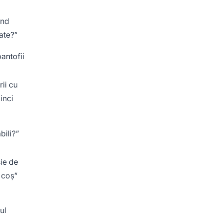
ând
ate?”
pantofii
ii cu
inci
bili?”
sie de
 coș”
ul