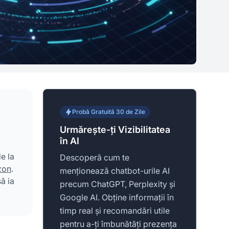
Probă Gratuită 30 de Zile
Urmărește-ți Vizibilitatea
în AI
e la
Descoperă cum te
zon
.
menționează chatbot-urile AI
ă ia
precum ChatGPT, Perplexity și
Google AI. Obține informații în
timp real și recomandări utile
pentru a-ți îmbunătăți prezența