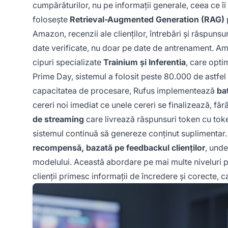
cumpărăturilor, nu pe informații generale, ceea ce î
folosește
Retrieval-Augmented Generation (RAG)
Amazon, recenzii ale clienților, întrebări și răspuns
date verificate, nu doar pe date de antrenament. 
cipuri specializate
Trainium și Inferentia
, care opti
Prime Day, sistemul a folosit peste 80.000 de astfel
capacitatea de procesare, Rufus implementează
ba
cereri noi imediat ce unele cereri se finalizează, făr
de streaming
care livrează răspunsuri token cu toke
sistemul continuă să genereze conținut suplimenta
recompensă, bazată pe feedbackul clienților
, unde
modelului. Această abordare pe mai multe niveluri p
clienții primesc informații de încredere și corecte, 