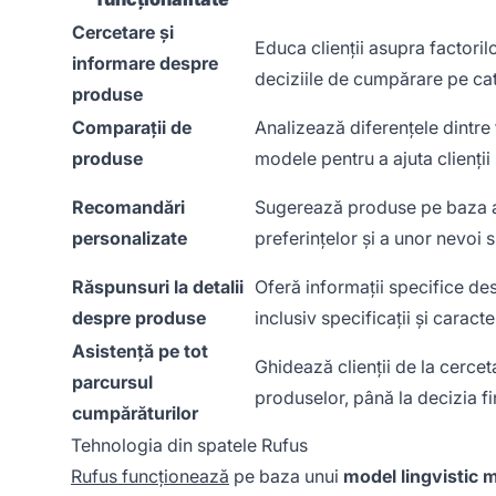
Cercetare și
Educa clienții asupra factoril
informare despre
deciziile de cumpărare pe cat
produse
Comparații de
Analizează diferențele dintre 
produse
modele pentru a ajuta clienți
Recomandări
Sugerează produse pe baza acti
personalizate
preferințelor și a unor nevoi 
Răspunsuri la detalii
Oferă informații specifice de
despre produse
inclusiv specificații și caracter
Asistență pe tot
Ghidează clienții de la cercet
parcursul
produselor, până la decizia 
cumpărăturilor
Tehnologia din spatele Rufus
Rufus funcționează
pe baza unui
model lingvistic 