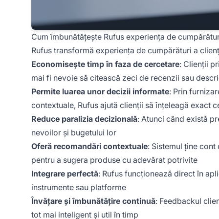
Cum îmbunătățește Rufus experiența de cumpărătur
Rufus transformă experiența de cumpărături a clienț
Economisește timp în faza de cercetare
: Clienții 
mai fi nevoie să citească zeci de recenzii sau descri
Permite luarea unor decizii informate
: Prin furniza
contextuale, Rufus ajută clienții să înțeleagă exact
Reduce paralizia decizională
: Atunci când există p
nevoilor și bugetului lor
Oferă recomandări contextuale
: Sistemul ține cont 
pentru a sugera produse cu adevărat potrivite
Integrare perfectă
: Rufus funcționează direct în apl
instrumente sau platforme
Învățare și îmbunătățire continuă
: Feedbackul clien
tot mai inteligent și util în timp