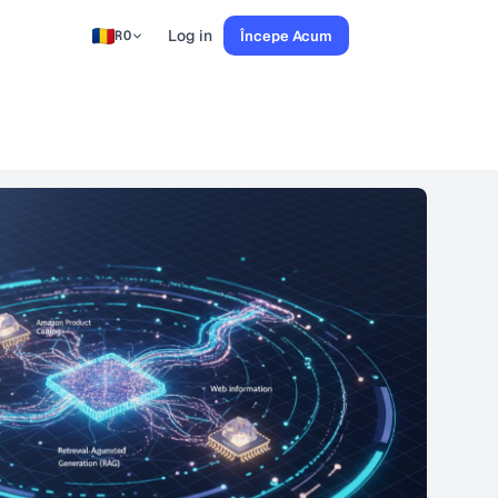
Log in
Începe Acum
RO