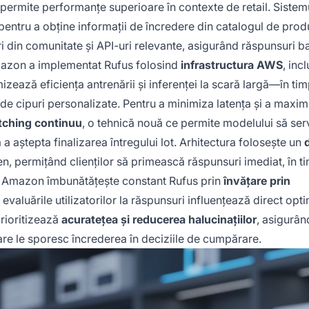
i permite performanțe superioare în contexte de retail. Sistem
pentru a obține informații de încredere din catalogul de pro
uri din comunitate și API-uri relevante, asigurând răspunsuri 
Amazon a implementat Rufus folosind
infrastructura AWS
, inc
mizează eficiența antrenării și inferenței la scară largă—în tim
 de cipuri personalizate. Pentru a minimiza latența și a maxim
tching continuu
, o tehnică nouă ce permite modelului să se
ă a aștepta finalizarea întregului lot. Arhitectura folosește un
n, permițând clienților să primească răspunsuri imediat, în t
r. Amazon îmbunătățește constant Rufus prin
învățare prin
 evaluările utilizatorilor la răspunsuri influențează direct opt
rioritizează
acuratețea și reducerea halucinațiilor
, asigurân
care le sporesc încrederea în deciziile de cumpărare.