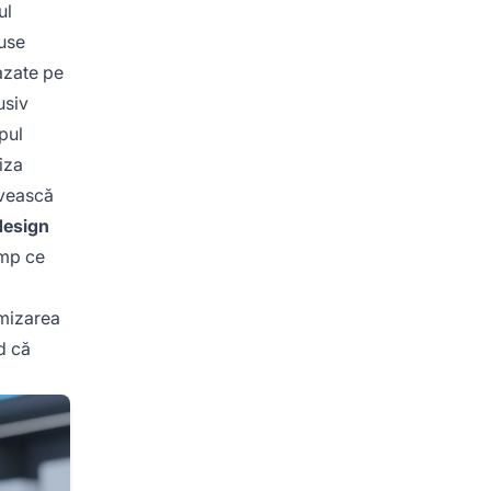
ul
duse
bazate pe
lusiv
pul
iza
rvească
design
imp ce
imizarea
d că