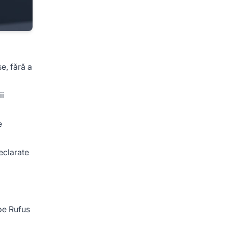
e, fără a
ii
e
declarate
 pe Rufus