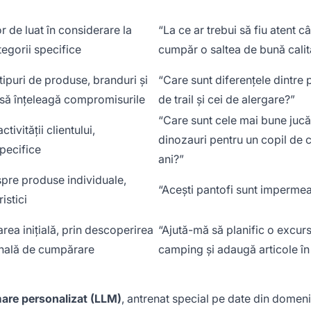
or de luat în considerare la
“La ce ar trebui să fiu atent c
egorii specifice
cumpăr o saltea de bună calit
tipuri de produse, branduri și
“Care sunt diferențele dintre 
i să înțeleagă compromisurile
de trail și cei de alergare?”
“Care sunt cele mai bune jucăr
vității clientului,
dinozauri pentru un copil de c
specifice
ani?”
spre produse individuale,
“Acești pantofi sunt impermea
istici
area inițială, prin descoperirea
“Ajută-mă să planific o excur
finală de cumpărare
camping și adaugă articole în
mare personalizat (LLM)
, antrenat special pe date din domeni