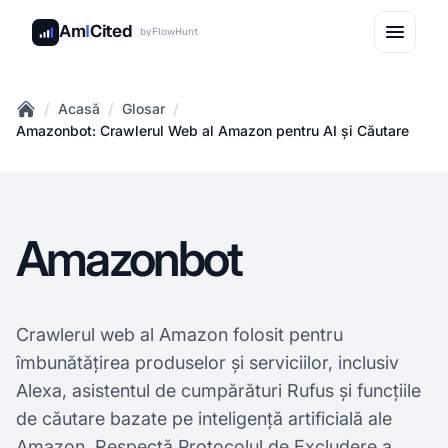
Am
I
Cited
by
FlowHunt
/
/
/
Acasă
Glosar
Home
Amazonbot: Crawlerul Web al Amazon pentru AI și Căutare
Amazonbot
Crawlerul web al Amazon folosit pentru
îmbunătățirea produselor și serviciilor, inclusiv
Alexa, asistentul de cumpărături Rufus și funcțiile
de căutare bazate pe inteligență artificială ale
Amazon. Respectă Protocolul de
Excludere a