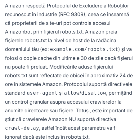
Amazon respectă Protocolul de Excludere a Roboților
recunoscut în industrie (RFC 9309), ceea ce înseamnă
că proprietarii de site-uri pot controla accesul
Amazonbot prin fișierul robots.txt. Amazon preia
fișierele robots.txt la nivel de host de la rădăcina
domeniului tău (ex:
) și va
example.com/robots.txt
folosi o copie cache din ultimele 30 de zile dacă fișierul
nu poate fi preluat. Modificările aduse fișierului
robots.txt sunt reflectate de obicei în aproximativ 24 de
ore în sistemele Amazon. Protocolul suportă directivele
standard
și
/
, permițând
user-agent
allow
disallow
un control granular asupra accesului crawlerelor la
anumite directoare sau fișiere. Totuși, este important de
știut că crawlerele Amazon NU suportă directiva
, astfel încât acest parametru va fi
crawl-delay
ignorat dacă este inclus în robots.txt.