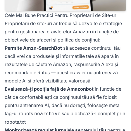
Cele Mai Bune Practici Pentru Proprietarii de Site-uri
Proprietarii de site-uri ar trebui să dezvolte o strategie
pentru gestionarea crawlerelor Amazon în funcție de
obiectivele de afaceri și politica de conținut:
Permite Amzn-SearchBot
să acceseze conținutul tău
dacă vrei ca produsele și informațiile tale să apară în
rezultatele de căutare Amazon, răspunsurile Alexa și
recomandările Rufus — acest crawler nu antrenează
modele AI și oferă vizibilitate valoroasă
Evaluează-ți poziția față de Amazonbot
în funcție de
cât de confortabil ești ca conținutul tău să fie folosit
pentru antrenarea AI; dacă nu dorești, folosește meta
tag-ul robots
sau blochează-l complet prin
noarchive
robots.txt
Monitorizează regulat jurnalele serverului tău
pentru a