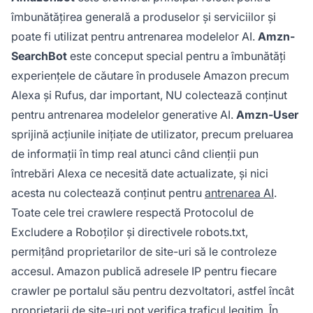
îmbunătățirea generală a produselor și serviciilor și
poate fi utilizat pentru antrenarea modelelor AI.
Amzn-
SearchBot
este conceput special pentru a îmbunătăți
experiențele de căutare în produsele Amazon precum
Alexa și Rufus, dar important, NU colectează conținut
pentru antrenarea modelelor generative AI.
Amzn-User
sprijină acțiunile inițiate de utilizator, precum preluarea
de informații în timp real atunci când clienții pun
întrebări Alexa ce necesită date actualizate, și nici
acesta nu colectează conținut pentru
antrenarea AI
.
Toate cele trei crawlere respectă Protocolul de
Excludere a Roboților și directivele robots.txt,
permițând proprietarilor de site-uri să le controleze
accesul. Amazon publică adresele IP pentru fiecare
crawler pe portalul său pentru dezvoltatori, astfel încât
proprietarii de site-uri pot verifica traficul legitim. În