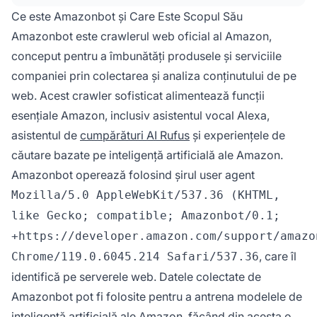
antrenarea modelelor AI.
Ce este Amazonbot și Care Este Scopul Său
Amazonbot este crawlerul web oficial al Amazon,
conceput pentru a îmbunătăți produsele și serviciile
companiei prin colectarea și analiza conținutului de pe
web. Acest crawler sofisticat alimentează funcții
esențiale Amazon, inclusiv asistentul vocal Alexa,
asistentul de
cumpărături AI Rufus
și experiențele de
căutare bazate pe inteligență artificială ale Amazon.
Amazonbot operează folosind șirul user agent
Mozilla/5.0 AppleWebKit/537.36 (KHTML,
like Gecko; compatible; Amazonbot/0.1;
+https://developer.amazon.com/support/amazo
, care îl
Chrome/119.0.6045.214 Safari/537.36
identifică pe serverele web. Datele colectate de
Amazonbot pot fi folosite pentru a antrena modelele de
inteligență artificială ale Amazon, făcând din acesta o