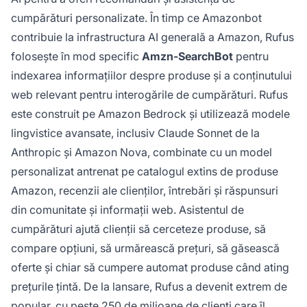
cumpărături personalizate. În timp ce Amazonbot
contribuie la infrastructura AI generală a Amazon, Rufus
folosește în mod specific
Amzn-SearchBot
pentru
indexarea informațiilor despre produse și a conținutului
web relevant pentru interogările de cumpărături. Rufus
este construit pe Amazon Bedrock și utilizează modele
lingvistice avansate, inclusiv Claude Sonnet de la
Anthropic și Amazon Nova, combinate cu un model
personalizat antrenat pe catalogul extins de produse
Amazon, recenzii ale clienților, întrebări și răspunsuri
din comunitate și informații web. Asistentul de
cumpărături ajută clienții să cerceteze produse, să
compare opțiuni, să urmărească prețuri, să găsească
oferte și chiar să cumpere automat produse când ating
prețurile țintă. De la lansare, Rufus a devenit extrem de
popular, cu peste 250 de milioane de clienți care îl