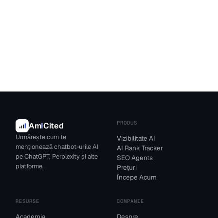
PRODUS
Am
I
Cited
Urmărește cum te
Vizibilitate AI
menționează chatbot-urile AI
AI Rank Tracker
pe ChatGPT, Perplexity și alte
SEO Agents
platforme.
Prețuri
Începe Acum
RESURSE
COMPANIE
Academia
Despre