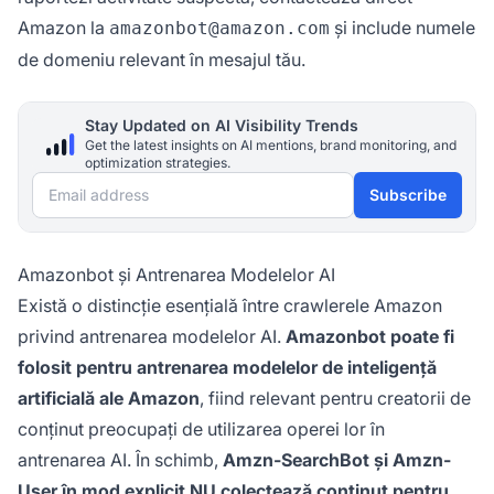
Amazon la
și include numele
amazonbot@amazon.com
de domeniu relevant în mesajul tău.
Stay Updated on AI Visibility Trends
Get the latest insights on AI mentions, brand monitoring, and
optimization strategies.
Email address
Subscribe
Amazonbot și Antrenarea Modelelor AI
Există o distincție esențială între crawlerele Amazon
privind antrenarea modelelor AI.
Amazonbot poate fi
folosit pentru antrenarea modelelor de inteligență
artificială ale Amazon
, fiind relevant pentru creatorii de
conținut preocupați de utilizarea operei lor în
antrenarea AI. În schimb,
Amzn-SearchBot și Amzn-
User în mod explicit NU colectează conținut pentru