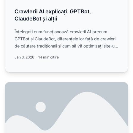
Crawlerii AI explicați: GPTBot,
ClaudeBot și alții
Înțelegeți cum funcționează crawlerii AI precum
GPTBot și ClaudeBot, diferențele lor față de crawlerii
de căutare tradiționali și cum să vă optimizați site-ul
p...
Jan 3, 2026
14 min citire
Cum să Permiți Boturilor AI să Acceseze Website-ul Tău: Gh