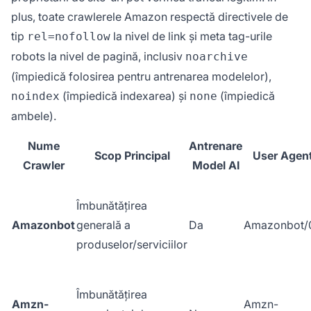
plus, toate crawlerele Amazon respectă directivele de
tip
la nivel de link și meta tag-urile
rel=nofollow
robots la nivel de pagină, inclusiv
noarchive
(împiedică folosirea pentru antrenarea modelelor),
(împiedică indexarea) și
(împiedică
noindex
none
ambele).
Nume
Antrenare
Scop Principal
User Agen
Crawler
Model AI
Îmbunătățirea
Amazonbot
generală a
Da
Amazonbot/0
produselor/serviciilor
Îmbunătățirea
Amzn-
Amzn-