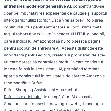
antrenarea modelelor generative AI
, concentrându-se
doar
pe îmbunătățirea experienței de căutare
și suportul
interogărilor utilizatorilor. Dacă vrei să previi folosirea
conținutului tău pentru antrenarea AI, poți utiliza meta
tag-ul robots
în header-ul HTML al paginii,
noarchive
care îi indică lui Amazonbot să nu folosească pagina
pentru scopuri de antrenare AI. Această distincție este
importantă pentru editori, creatori și proprietari de site-
uri care doresc să controleze modul în care conținutul
lor este folosit în ecosistemul AI, permițând totodată
apariția conținutului în rezultatele de
căutare Amazon
și
recomandările Rufus.
Rufus Shopping Assistant și Amazonbot
Rufus este asistentul
de cumpărături AI avansat al
Amazon, care folosește crawling-ul web și tehnologia
AI pentru a oferi recomandări și asistență de