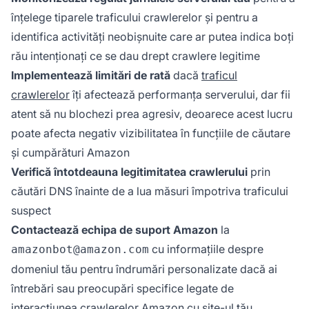
înțelege tiparele traficului crawlerelor și pentru a
identifica activități neobișnuite care ar putea indica boți
rău intenționați ce se dau drept crawlere legitime
Implementează limitări de rată
dacă
traficul
crawlerelor
îți afectează performanța serverului, dar fii
atent să nu blochezi prea agresiv, deoarece acest lucru
poate afecta negativ vizibilitatea în funcțiile de căutare
și cumpărături Amazon
Verifică întotdeauna legitimitatea crawlerului
prin
căutări DNS înainte de a lua măsuri împotriva traficului
suspect
Contactează echipa de suport Amazon
la
cu informațiile despre
amazonbot@amazon.com
domeniul tău pentru îndrumări personalizate dacă ai
întrebări sau preocupări specifice legate de
interacțiunea crawlerelor Amazon cu site-ul tău