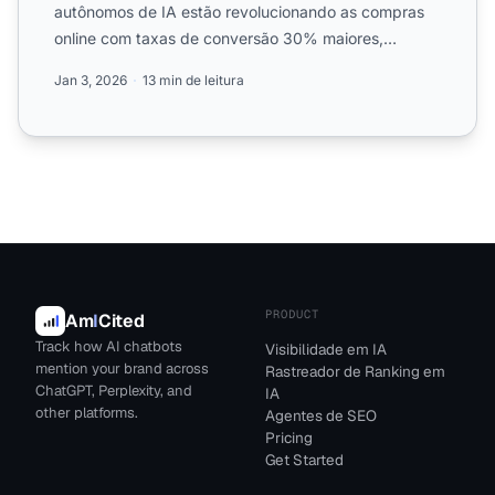
autônomos de IA estão revolucionando as compras
online com taxas de conversão 30% maiores,
experiências personalizadas ...
Jan 3, 2026
13 min de leitura
PRODUCT
Am
I
Cited
Track how AI chatbots
Visibilidade em IA
mention your brand across
Rastreador de Ranking em
ChatGPT, Perplexity, and
IA
other platforms.
Agentes de SEO
Pricing
Get Started