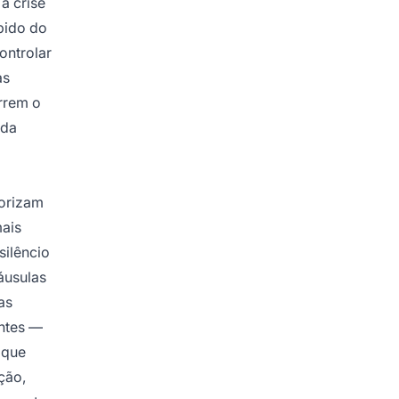
a crise
pido do
ontrolar
as
rrem o
 da
iorizam
mais
silêncio
áusulas
as
ontes —
 que
ção,