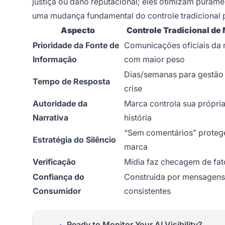
justiça ou dano reputacional; eles otimizam puramen
uma mudança fundamental do controle tradicional p
Aspecto
Controle Tradicional de
Prioridade da Fonte de
Comunicações oficiais da
Informação
com maior peso
Dias/semanas para gestão
Tempo de Resposta
crise
Autoridade da
Marca controla sua própri
Narrativa
história
“Sem comentários” proteg
Estratégia do Silêncio
marca
Verificação
Mídia faz checagem de fat
Confiança do
Construída por mensagens
Consumidor
consistentes
Ready to Monitor Your AI Visibility?