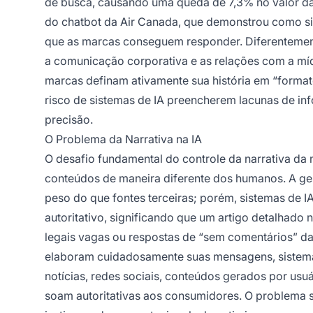
de busca, causando uma queda de 7,3% no valor da
do chatbot da Air Canada, que demonstrou como sis
que as marcas conseguem responder. Diferentement
a comunicação corporativa e as relações com a mídi
marcas definam ativamente sua história em “forma
risco de sistemas de IA preencherem lacunas de i
precisão.
O Problema da Narrativa na IA
O desafio fundamental do controle da narrativa da 
conteúdos de maneira diferente dos humanos. A ges
peso do que fontes terceiras; porém, sistemas de I
autoritativo, significando que um artigo detalhad
legais vagas ou respostas de “sem comentários” das
elaboram cuidadosamente suas mensagens, sistemas
notícias, redes sociais, conteúdos gerados por us
soam autoritativas aos consumidores. O problema s