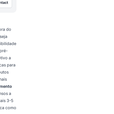
ntact
ora do
seja
bilidade
pré-
tivo a
cas para
butos
mais
amento
nsos a
ais 3-5
rca como