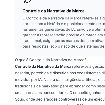
Controle da Narrativa da Marca
O Controle da Narrativa da Marca refere-se à g
apresentam a história e o posicionamento de 
ferramentas generativas de IA. Envolve a oti
garantir a representação precisa da marca em 
tradicional, exige que as marcas definam ativ
para respostas, sob o risco de que sistemas d
prática tornou-se essencial à medida que sist
informação para a tomada de decisão do cons
O que é Controle da Narrativa da Marca?
Controle da
Narrativa da Marca
refere-se à gestão
descrita, percebida e discutida nos ecossistemas 
movidos por IA. Na era da inteligência artificial, 
tradicionais de marketing para abranger como sist
uma marca aos consumidores. O conceito ganhou 
Soup, onde declarações controversas de um execut