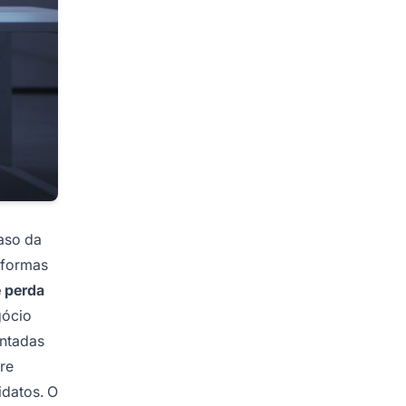
aso da
aformas
 perda
gócio
entadas
re
idatos. O