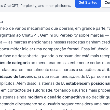
Get Started
Co
s ChatGPT, Perplexity, and other platforms.
ca
meio de vários mecanismos que operam, em grande parte, f
rguntam ao ChatGPT, Gemini ou Perplexity sobre marcas — 
ra — as marcas mencionadas nessas respostas ganham credi
 consumidor iniciar uma comparação formal. Essa influência 
 fase de descoberta, quando o consumidor está mais recep
es de categoria
ao mencionar consistentemente certas mar
a relacionarem mentalmente essas marcas a soluções ou atri
idação de terceiros
, já que recomendações de IA parecem 
lícitos. Além disso, sistemas de IA
estabelecem posicion
 em contextos de autoridade, tornando usuários mais prope
sistemas ainda
moldam o cenário competitivo
ao decidir qu
ctando diretamente se o usuário sequer considera uma ma