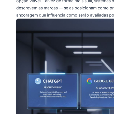
opção viável. Talvez de forma mais sutil, sistemas 
descrevem as marcas — se as posicionam como pre
ancoragem que influencia como serão avaliadas po