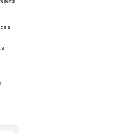
resenta
ade é
al
s