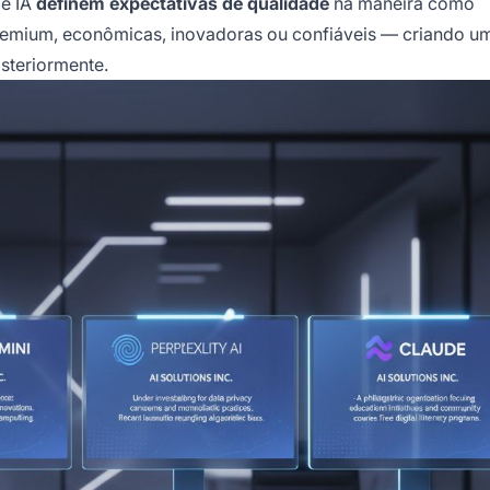
de IA
definem expectativas de qualidade
na maneira como
mium, econômicas, inovadoras ou confiáveis — criando um
steriormente.