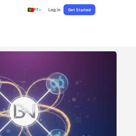
Log in
Get Started
PT