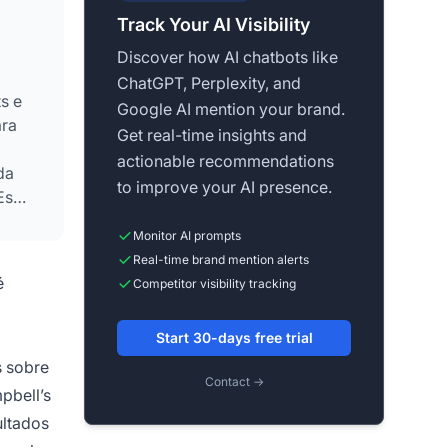
Track Your AI Visibility
Discover how AI chatbots like
ChatGPT, Perplexity, and
s e
Google AI mention your brand.
ara
Get real-time insights and
actionable recommendations
da
to improve your AI presence.
Essa
Monitor AI prompts
Real-time brand mention alerts
é
Competitor visibility tracking
Start 30-days free trial
s sobre
Contact →
pbell’s
ultados