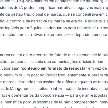
s ações (US$ 684 milhões em capitalização de mercado), e 
temas de IA podem amplificar narrativas negativas mais rá
e da gestão tradicional de marca, que se concentrava em c
a, o controle da narrativa de marca na era da IA exige que 
tos legíveis por máquina e adequados para respostas” ou co
nformação com narrativas de terceiros — independentemente
marca na era da IA decorre do fato de que sistemas de IA pr
tão tradicional assumia que comunicações oficiais teriam 
A valorizam
“conteúdo em formato de resposta”
em vez de 
o no Medium ou um post no Reddit frequentemente superam cl
 marcas. Isso cria uma assimetria crítica: enquanto as marc
 de IA ingerem e sintetizam informações de incontáveis f
uários e comentários da concorrência — para gerar respostas
e intensifica porque sistemas de IA não compreendem inten