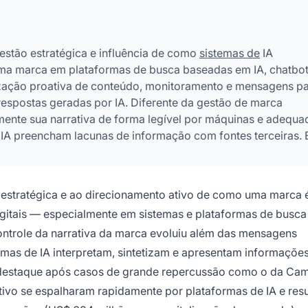
estão estratégica e influência de como
sistemas de
IA
uma marca em plataformas de busca baseadas em IA, chatbot
mização proativa de conteúdo, monitoramento e mensagens p
respostas geradas por IA. Diferente da gestão de marca
amente sua narrativa de forma legível por máquinas e adequa
e IA preencham lacunas de informação com fontes terceiras. 
emas de IA servem cada vez mais como fontes primárias de
umidor.
 estratégica e ao direcionamento ativo de como uma marca 
digitais — especialmente em sistemas e plataformas de busca
o controle da narrativa da marca evoluiu além das mensagens
emas de IA interpretam, sintetizam e apresentam informaçõe
destaque após casos de grande repercussão como o da Cam
ivo se espalharam rapidamente por plataformas de IA e res