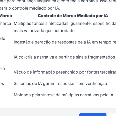
te para confiança linguística e coerência narrativa. Isso rep
ara o controle mediado por IA.
 Marca
Controle de Marca Mediado por IA
 marca
Múltiplas fontes sintetizadas igualmente; especificid
mais valorizada que autoridade
 de
Ingestão e geração de respostas pela IA em tempo re
a
IA co-cria a narrativa a partir de sinais fragmentados
e a
Vácuo de informação preenchido por fontes terceira
os
Sistemas de IA geram respostas sem verificação
Moldada pela síntese de múltiplas narrativas pela IA