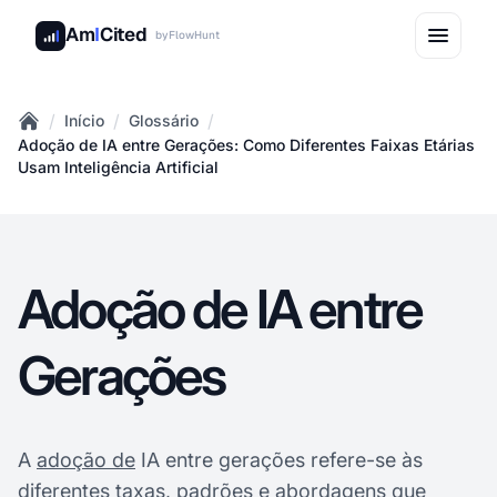
Am
I
Cited
by
FlowHunt
/
/
/
Início
Glossário
Home
Adoção de IA entre Gerações: Como Diferentes Faixas Etárias
Usam Inteligência Artificial
Adoção de IA entre
Gerações
A
adoção de
IA entre gerações refere-se às
diferentes taxas, padrões e abordagens que