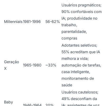
Usuários pragmáticos;
90% confortáveis com
IA; produtividade no
Millennials
1981-1996
56-62%
trabalho,
parentalidade,
compras
Adotantes seletivos;
55% acreditam que IA
melhora a vida;
Geração
1965-1980
~33%
automação de tarefas,
X
casa inteligente,
monitoramento de
saúde
Usuários cautelosos;
49% desconfiam da
Baby
1946-1964
20%
IA; assistentes de voz,