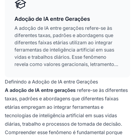
Adoção de IA entre Gerações
A adoção de IA entre gerações refere-se às
diferentes taxas, padrões e abordagens que
diferentes faixas etárias utilizam ao integrar
ferramentas de inteligência artificial em suas
vidas e trabalhos diários. Esse fenômeno
revela como valores geracionais, letramento
tecnológico e prioridades de estágio de vida
moldam as interações com sistemas de IA.
Definindo a Adoção de IA entre Gerações
Compreender essas diferenças é essencial
A adoção de IA entre gerações
refere-se às diferentes
para criar soluções de IA inclusivas que
taxas, padrões e abordagens que diferentes faixas
ressoem entre diferentes demografias. Cada
etárias empregam ao integrar ferramentas e
geração — da Geração Z aos Baby Boomers —
traz perspectivas, preocupações e casos de
tecnologias de inteligência artificial em suas vidas
uso distintos ao cenário da IA.
diárias, trabalho e processos de tomada de decisão.
Compreender esse fenômeno é fundamental porque