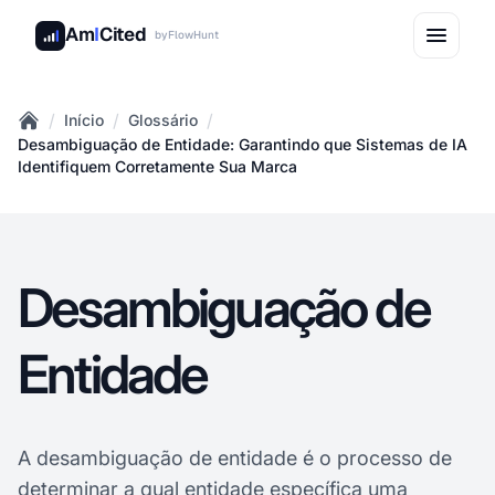
Am
I
Cited
by
FlowHunt
/
/
/
Início
Glossário
Home
Desambiguação de Entidade: Garantindo que Sistemas de IA
Identifiquem Corretamente Sua Marca
Desambiguação de
Entidade
A desambiguação de entidade é o processo de
determinar a qual entidade específica uma