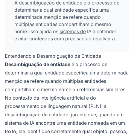
A desambiguação de entidade é o processo de
determinar a qual entidade específica uma
determinada menção se refere quando
múltiplas entidades compartilham o mesmo
nome. Isso ajuda os
sistemas de
IA a entender
e citar conteúdos com precisão ao resolver a
ambiguidade em referências de entidades
nomeadas, garantindo que menções como
Entendendo a Desambiguação de Entidade
'Apple' identifiquem corretamente se a
Desambiguação de entidade
é o processo de
referência é à Apple Inc., à fruta ou a outra
determinar a qual entidade específica uma determinada
entidade com o mesmo nome.
menção se refere quando múltiplas entidades
compartilham o mesmo nome ou referências similares.
No contexto da inteligência artificial e do
processamento de linguagem natural (PLN), a
desambiguação de entidade garante que, quando um
sistema de IA encontra uma entidade nomeada em um
texto, ele identifique corretamente qual objeto, pessoa,