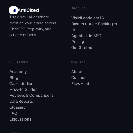
PRODUCT
Am
I
Cited
Track how AI chatbots
Visibilidade em IA
mention your brand across
Rastreador de Ranking em
ChatGPT, Perplexity, and
IA
other platforms.
Agentes de SEO
Pricing
Get Started
RESOURCES
COMPANY
Academy
About
Blog
Contact
Case studies
FlowHunt
How-To Guides
Reviews & Comparisons
Data Reports
Glossary
FAQ
Discussions