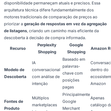
disponibilidade permaneçam atuais e precisos. Essa
arquitetura técnica difere fundamentalmente dos
motores tradicionais de comparação de preços ao
priorizar a
geração de respostas em vez da agregação
de listagens
, criando um caminho mais eficiente da
descoberta à decisão de compra informada.
Perplexity
Google
Recurso
Amazon R
Shopping
Shopping
Baseado em
IA
Conversac
palavras-
Modelo de
conversacional
dentro do
chave com
Descoberta
com análise de
ecossiste
posições
intenção
Amazon
pagas
Principalmente
Múltiplos
Apenas
Fontes de
Google
marketplaces
catálogo d
Produto
Merchant