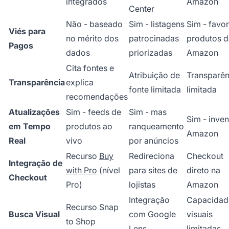
integrados
Amazon
Center
Não - baseado
Sim - listagens
Sim - favo
Viés para
no mérito dos
patrocinadas
produtos d
Pagos
dados
priorizadas
Amazon
Cita fontes e
Atribuição de
Transparên
Transparência
explica
fonte limitada
limitada
recomendações
Atualizações
Sim - feeds de
Sim - mas
Sim - inven
em Tempo
produtos ao
ranqueamento
Amazon
Real
vivo
por anúncios
Recurso
Buy
Redireciona
Checkout
Integração de
with Pro
(nível
para sites de
direto na
Checkout
Pro)
lojistas
Amazon
Integração
Capacidad
Recurso Snap
Busca Visual
com Google
visuais
to Shop
Lens
limitadas