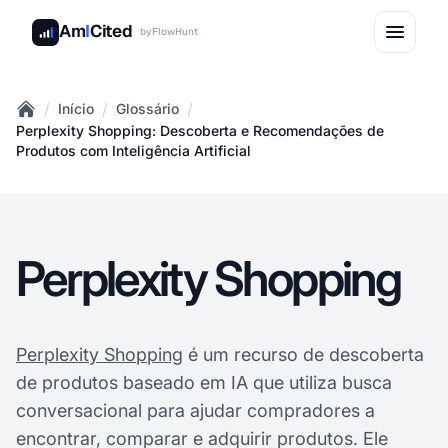
Am
I
Cited
by
FlowHunt
/
/
/
Início
Glossário
Home
Perplexity Shopping: Descoberta e Recomendações de
Produtos com Inteligência Artificial
Perplexity Shopping
Perplexity Shopping
é um recurso de descoberta
de produtos baseado em IA que utiliza busca
conversacional para ajudar compradores a
encontrar, comparar e adquirir produtos. Ele