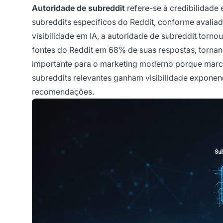
Autoridade de subreddit
refere-se à credibilidade
subreddits específicos do Reddit, conforme avaliad
visibilidade em IA, a autoridade de subreddit tor
fontes do Reddit em 68% de suas respostas, tornand
importante para o marketing moderno porque marc
subreddits relevantes ganham visibilidade exponen
recomendações.