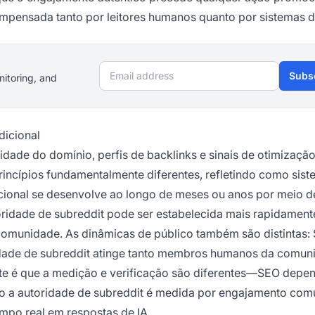
mpensada tanto por leitores humanos quanto por sistemas d
Email address
Subs
nitoring, and
dicional
dade do domínio, perfis de backlinks e sinais de otimizaçã
incípios fundamentalmente diferentes, refletindo como sis
icional se desenvolve ao longo de meses ou anos por meio de
oridade de subreddit pode ser estabelecida mais rapidament
 comunidade. As dinâmicas de público também são distintas:
oridade de subreddit atinge tanto membros humanos da comun
nte é que a medição e verificação são diferentes—SEO depe
to a autoridade de subreddit é medida por engajamento comu
empo real em respostas de IA.