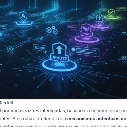
Reddit
t por várias razões interligadas, baseadas em como esses 
ntes. A estrutura do Reddit cria
mecanismos autênticos de
pvotes e downvotes de usuários reais servem como sinais i