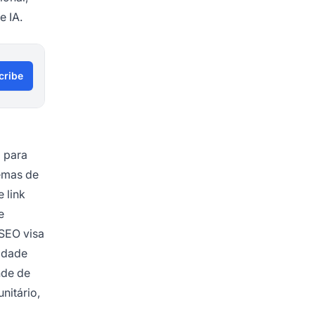
e IA.
cribe
o para
temas de
 link
e
 SEO visa
idade
nde de
nitário,