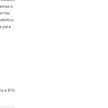
lemas e
em faz
têntico.
s para
os e 81%