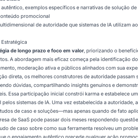
 autêntico, exemplos específicos e narrativas de solução de
 conteúdo promocional
ultidimensional de autoridade que sistemas de IA utilizam ao
Estratégica
égia de longo prazo e foco em valor
, priorizando o benefíc
os. A abordagem mais eficaz começa pela identificação do
ento, moderação ativa e públicos alinhados com sua exper
ção direta, os melhores construtores de autoridade passam
dendo dúvidas, compartilhando insights genuínos e demonst
is. Essa participação inicial constrói karma e estabelece um
 pelos sistemas de IA. Uma vez estabelecida a autoridade, 
tudos de caso e soluções—mas apenas quando de fato aplic
resa de SaaS pode passar dois meses respondendo questõ
tudo de caso sobre como sua ferramenta resolveu um probl
 que o engajamento autêntico precede qualquer ação promoc