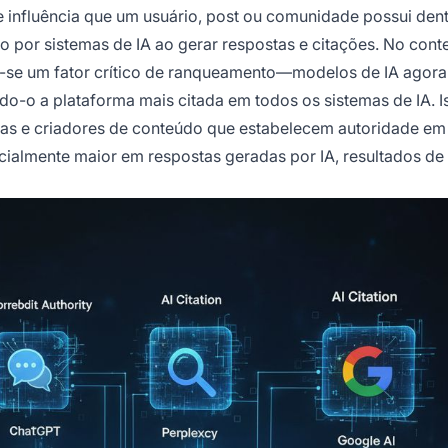
 e influência que um usuário, post ou comunidade possui den
o por sistemas de IA ao gerar respostas e citações. No cont
nou-se um fator crítico de ranqueamento—modelos de IA agora
o-o a plataforma mais citada em todos os sistemas de IA. I
as e criadores de conteúdo que estabelecem autoridade em
cialmente maior em respostas geradas por IA, resultados de