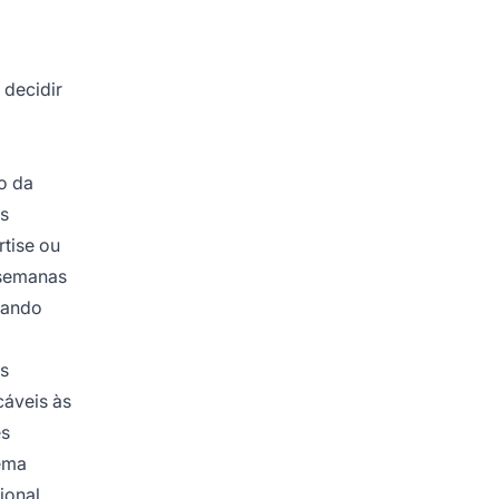
 decidir
io da
s
tise ou
 semanas
rando
as
áveis às
es
ema
ional,