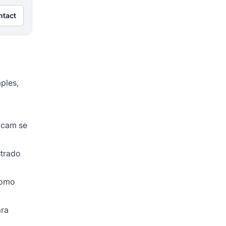
ntact
ples,
icam se
strado
como
ara