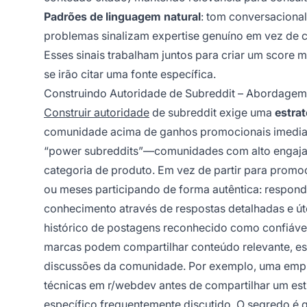
Padrões de linguagem natural
: tom conversacional
problemas sinalizam expertise genuíno em vez de
Esses sinais trabalham juntos para criar um score m
se irão citar uma fonte específica.
Construindo Autoridade de Subreddit – Abordagem 
Construir autoridade
de subreddit exige uma
estrat
comunidade acima de ganhos promocionais imediat
“power subreddits”—comunidades com alto engajam
categoria de produto. Em vez de partir para promo
ou meses participando de forma autêntica: respon
conhecimento através de respostas detalhadas e úte
histórico de postagens reconhecido como confiável
marcas podem compartilhar conteúdo relevante, es
discussões da comunidade. Por exemplo, uma emp
técnicas em r/webdev antes de compartilhar um es
específico frequentemente discutido. O segredo é