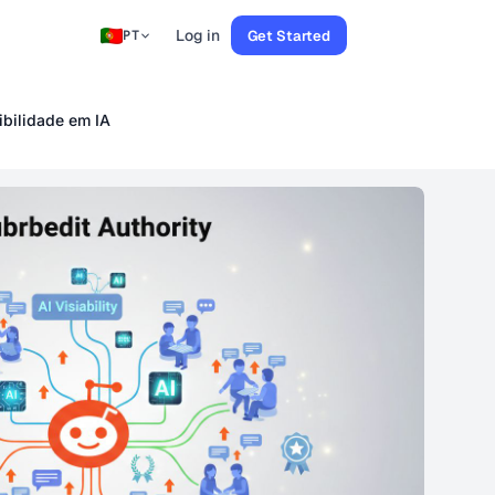
Log in
Get Started
PT
ibilidade em IA