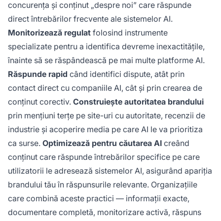
concurența și conținut „despre noi” care răspunde
direct întrebărilor frecvente ale sistemelor AI.
Monitorizează regulat
folosind instrumente
specializate pentru a identifica devreme inexactitățile,
înainte să se răspândească pe mai multe platforme AI.
Răspunde rapid
când identifici dispute, atât prin
contact direct cu companiile AI, cât și prin crearea de
conținut corectiv.
Construiește autoritatea brandului
prin mențiuni terțe pe site-uri cu autoritate, recenzii de
industrie și acoperire media pe care AI le va prioritiza
ca surse.
Optimizează pentru căutarea AI
creând
conținut care răspunde întrebărilor specifice pe care
utilizatorii le adresează sistemelor AI, asigurând apariția
brandului tău în răspunsurile relevante. Organizațiile
care combină aceste practici — informații exacte,
documentare completă, monitorizare activă, răspuns