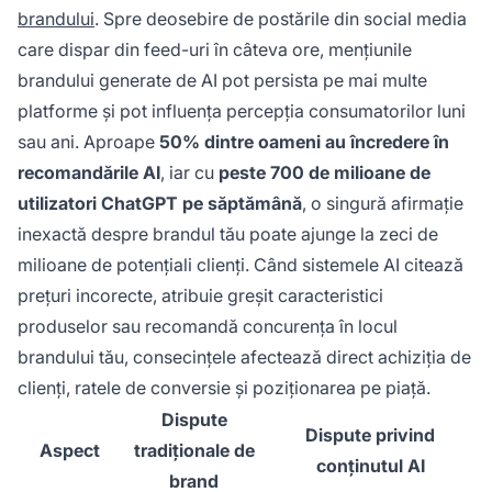
brandului
. Spre deosebire de postările din social media
care dispar din feed-uri în câteva ore, mențiunile
brandului generate de AI pot persista pe mai multe
platforme și pot influența percepția consumatorilor luni
sau ani. Aproape
50% dintre oameni au încredere în
recomandările AI
, iar cu
peste 700 de milioane de
utilizatori ChatGPT pe săptămână
, o singură afirmație
inexactă despre brandul tău poate ajunge la zeci de
milioane de potențiali clienți. Când sistemele AI citează
prețuri incorecte, atribuie greșit caracteristici
produselor sau recomandă concurența în locul
brandului tău, consecințele afectează direct achiziția de
clienți, ratele de conversie și poziționarea pe piață.
Dispute
Dispute privind
Aspect
tradiționale de
conținutul AI
brand