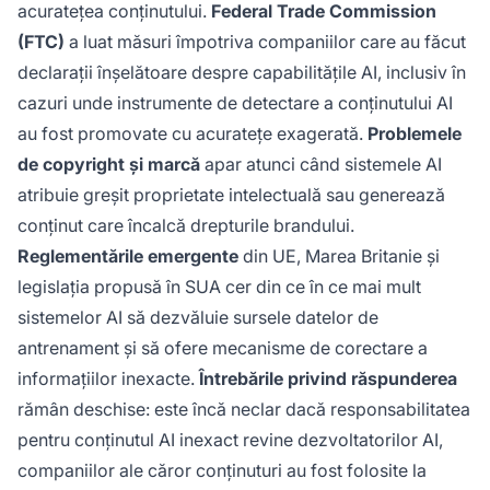
acuratețea conținutului.
Federal Trade Commission
(FTC)
a luat măsuri împotriva companiilor care au făcut
declarații înșelătoare despre capabilitățile AI, inclusiv în
cazuri unde instrumente de detectare a conținutului AI
au fost promovate cu acuratețe exagerată.
Problemele
de copyright și marcă
apar atunci când sistemele AI
atribuie greșit proprietate intelectuală sau generează
conținut care încalcă drepturile brandului.
Reglementările emergente
din UE, Marea Britanie și
legislația propusă în SUA cer din ce în ce mai mult
sistemelor AI să dezvăluie sursele datelor de
antrenament și să ofere mecanisme de corectare a
informațiilor inexacte.
Întrebările privind răspunderea
rămân deschise: este încă neclar dacă responsabilitatea
pentru conținutul AI inexact revine dezvoltatorilor AI,
companiilor ale căror conținuturi au fost folosite la