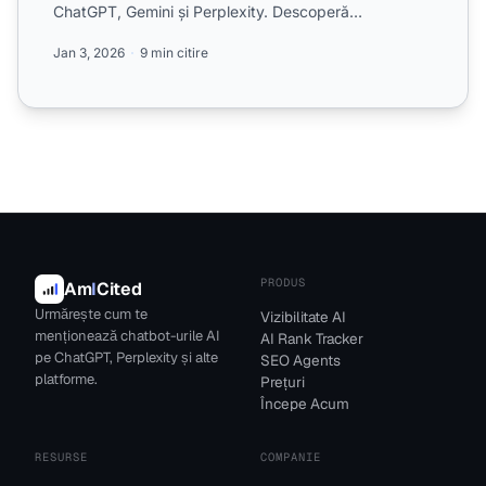
ChatGPT, Gemini și Perplexity. Descoperă
instrumente de monito...
Jan 3, 2026
9 min citire
PRODUS
Am
I
Cited
Urmărește cum te
Vizibilitate AI
menționează chatbot-urile AI
AI Rank Tracker
pe ChatGPT, Perplexity și alte
SEO Agents
platforme.
Prețuri
Începe Acum
RESURSE
COMPANIE