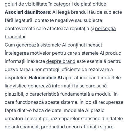
goluri de vizibilitate în categorii de piață critice
Asocieri dăunătoare
: AI leagă brandul tău de subiecte
fără legătură, contexte negative sau subiecte
controversate care afectează reputația și
percepția
brandului
Cum generează sistemele AI conținut inexact
Înțelegerea motivelor pentru care sistemele AI produc
informații inexacte
despre brand
este esențială pentru
dezvoltarea unor strategii eficiente de rezolvare a
disputelor.
Halucinațiile AI
apar atunci când modelele
lingvistice generează informații false care sună
plauzibil, o caracteristică fundamentală a modului în
care funcționează aceste sisteme. În loc să recupereze
fapte dintr-o bază de date, modelele AI prezic
următorul cuvânt pe baza tiparelor statistice din datele
de antrenament, producând uneori afirmații sigure