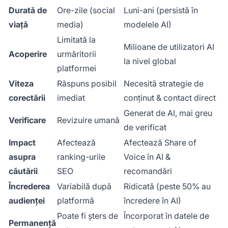
Durată de
Ore-zile (social
Luni-ani (persistă în
viață
media)
modelele AI)
Limitată la
Milioane de utilizatori AI
Acoperire
urmăritorii
la nivel global
platformei
Viteza
Răspuns posibil
Necesită strategie de
corectării
imediat
conținut & contact direct
Generat de AI, mai greu
Verificare
Revizuire umană
de verificat
Impact
Afectează
Afectează Share of
asupra
ranking-urile
Voice în AI &
căutării
SEO
recomandări
Încrederea
Variabilă după
Ridicată (peste 50% au
audienței
platformă
încredere în AI)
Poate fi șters de
Încorporat în datele de
Permanență