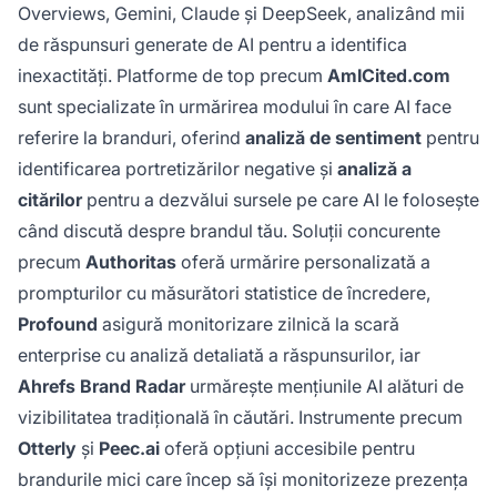
Overviews, Gemini, Claude și DeepSeek, analizând mii
de răspunsuri generate de AI pentru a identifica
inexactități. Platforme de top precum
AmICited.com
sunt specializate în urmărirea modului în care AI face
referire la branduri, oferind
analiză de sentiment
pentru
identificarea portretizărilor negative și
analiză a
citărilor
pentru a dezvălui sursele pe care AI le folosește
când discută despre brandul tău. Soluții concurente
precum
Authoritas
oferă urmărire personalizată a
prompturilor cu măsurători statistice de încredere,
Profound
asigură monitorizare zilnică la scară
enterprise cu analiză detaliată a răspunsurilor, iar
Ahrefs Brand Radar
urmărește mențiunile AI alături de
vizibilitatea tradițională în căutări. Instrumente precum
Otterly
și
Peec.ai
oferă opțiuni accesibile pentru
brandurile mici care încep să își monitorizeze prezența