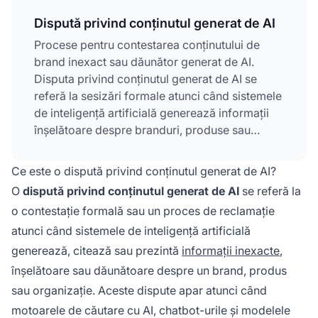
Dispută privind conținutul generat de AI
Procese pentru contestarea conținutului de
brand inexact sau dăunător generat de AI.
Disputa privind conținutul generat de AI se
referă la sesizări formale atunci când sistemele
de inteligență artificială generează informații
înșelătoare despre branduri, produse sau
organizații. Aceste dispute apar din cauza
halucinațiilor AI, citărilor incorecte și
Ce este o dispută privind conținutul generat de AI?
denaturărilor care afectează reputația
O
dispută privind conținutul generat de AI
se referă la
brandului pe platforme precum ChatGPT,
o contestație formală sau un proces de reclamație
Perplexity și Google AI Overviews. O rezolvare
atunci când sistemele de inteligență artificială
eficientă a disputelor implică monitorizare,
documentare, contact direct cu companiile de
generează, citează sau prezintă
informații inexacte
,
AI și crearea strategică de conținut pentru
înșelătoare sau dăunătoare despre un brand, produs
corectarea dezinformării.
sau organizație. Aceste dispute apar atunci când
motoarele de căutare cu AI, chatbot-urile și modelele