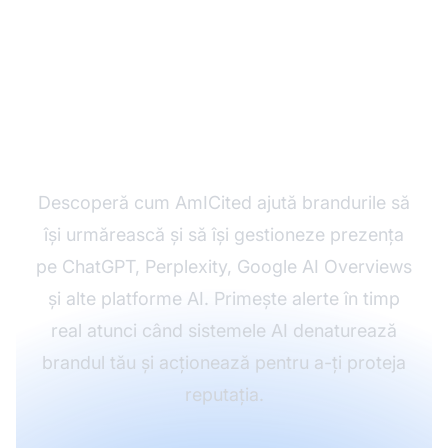
Monitorizează-ți
brandul în căutările AI
Descoperă cum AmICited ajută brandurile să
își urmărească și să își gestioneze prezența
pe ChatGPT, Perplexity, Google AI Overviews
și alte platforme AI. Primește alerte în timp
real atunci când sistemele AI denaturează
brandul tău și acționează pentru a-ți proteja
reputația.