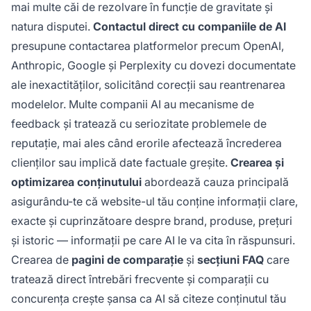
mai multe căi de rezolvare în funcție de gravitate și
natura disputei.
Contactul direct cu companiile de AI
presupune contactarea platformelor precum OpenAI,
Anthropic, Google și Perplexity cu dovezi documentate
ale inexactităților, solicitând corecții sau reantrenarea
modelelor. Multe companii AI au mecanisme de
feedback și tratează cu seriozitate problemele de
reputație, mai ales când erorile afectează încrederea
clienților sau implică date factuale greșite.
Crearea și
optimizarea conținutului
abordează cauza principală
asigurându-te că website-ul tău conține informații clare,
exacte și cuprinzătoare despre brand, produse, prețuri
și istoric — informații pe care AI le va cita în răspunsuri.
Crearea de
pagini de comparație
și
secțiuni FAQ
care
tratează direct întrebări frecvente și comparații cu
concurența crește șansa ca AI să citeze conținutul tău