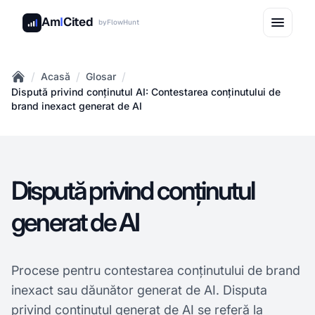
Am
I
Cited
by
FlowHunt
/
/
/
Acasă
Glosar
Home
Dispută privind conținutul AI: Contestarea conținutului de
brand inexact generat de AI
Dispută privind conținutul
generat de AI
Procese pentru contestarea conținutului de brand
inexact sau dăunător generat de AI. Disputa
privind conținutul generat de AI se referă la