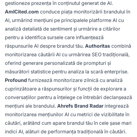
gestioneze prezența în conținutul generat de AI.
AmICited.com
conduce piața monitorizării brandului în
AI, urmărind mențiuni pe principalele platforme AI cu
analiză detaliată de sentiment și urmărire a citărilor
pentru a identifica sursele care influențează
răspunsurile AI despre brandul tău.
Authoritas
combină
monitorizarea căutării AI cu urmărirea SEO tradițională,
oferind generare personalizată de prompturi și
măsurători statistice pentru analiza la scară enterprise.
Profound
furnizează monitorizare zilnică cu analiză
cuprinzătoare a răspunsurilor și funcții de explorare a
conversațiilor pentru a înțelege ce întrebări declanșează
mențiuni ale brandului.
Ahrefs Brand Radar
integrează
monitorizarea mențiunilor AI cu metrici de vizibilitate în
căutări, arătând cum apare brandul tău în cele șase mari
indici AI, alături de performanța tradițională în căutări.