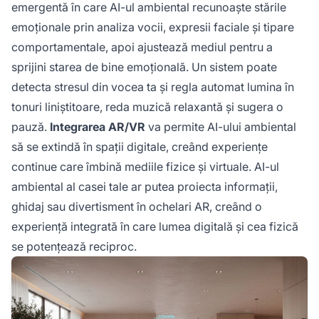
emergentă în care AI-ul ambiental recunoaște stările
emoționale prin analiza vocii, expresii faciale și tipare
comportamentale, apoi ajustează mediul pentru a
sprijini starea de bine emoțională. Un sistem poate
detecta stresul din vocea ta și regla automat lumina în
tonuri liniștitoare, reda muzică relaxantă și sugera o
pauză.
Integrarea AR/VR
va permite AI-ului ambiental
să se extindă în spații digitale, creând experiențe
continue care îmbină mediile fizice și virtuale. AI-ul
ambiental al casei tale ar putea proiecta informații,
ghidaj sau divertisment în ochelari AR, creând o
experiență integrată în care lumea digitală și cea fizică
se potențează reciproc.