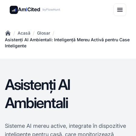
Am
I
Cited
by
FlowHunt
/
/
/
Acasă
Glosar
Home
Asistenți AI Ambientali: Inteligență Mereu Activă pentru Case
Inteligente
Asistenți AI
Ambientali
Sisteme AI mereu active, integrate în dispozitive
inteligente pentru casă, care monitorizează