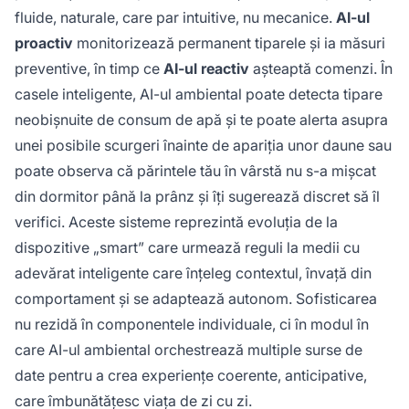
fluide, naturale, care par intuitive, nu mecanice.
AI-ul
proactiv
monitorizează permanent tiparele și ia măsuri
preventive, în timp ce
AI-ul reactiv
așteaptă comenzi. În
casele inteligente, AI-ul ambiental poate detecta tipare
neobișnuite de consum de apă și te poate alerta asupra
unei posibile scurgeri înainte de apariția unor daune sau
poate observa că părintele tău în vârstă nu s-a mișcat
din dormitor până la prânz și îți sugerează discret să îl
verifici. Aceste sisteme reprezintă evoluția de la
dispozitive „smart” care urmează reguli la medii cu
adevărat inteligente care înțeleg contextul, învață din
comportament și se adaptează autonom. Sofisticarea
nu rezidă în componentele individuale, ci în modul în
care AI-ul ambiental orchestrează multiple surse de
date pentru a crea experiențe coerente, anticipative,
care îmbunătățesc viața de zi cu zi.