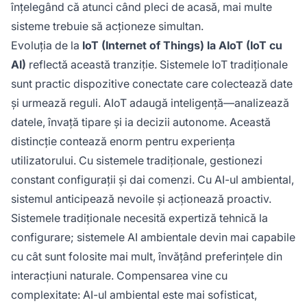
înțelegând că atunci când pleci de acasă, mai multe
sisteme trebuie să acționeze simultan.
Evoluția de la
IoT (Internet of Things) la AIoT (IoT cu
AI)
reflectă această tranziție. Sistemele IoT tradiționale
sunt practic dispozitive conectate care colectează date
și urmează reguli. AIoT adaugă inteligență—analizează
datele, învață tipare și ia decizii autonome. Această
distincție contează enorm pentru experiența
utilizatorului. Cu sistemele tradiționale, gestionezi
constant configurații și dai comenzi. Cu AI-ul ambiental,
sistemul anticipează nevoile și acționează proactiv.
Sistemele tradiționale necesită expertiză tehnică la
configurare; sistemele AI ambientale devin mai capabile
cu cât sunt folosite mai mult, învățând preferințele din
interacțiuni naturale. Compensarea vine cu
complexitate: AI-ul ambiental este mai sofisticat,