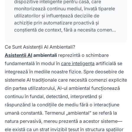
dispozitive inteligente pentru casă, care
monitorizează continuu mediul, învață tiparele
utilizatorilor și influențează deciziile de
achiziție prin automatizare proactivă și
conștientă de context, fără a necesita comenzi
explicite din partea utilizatorului. Aceste
sisteme detectează, interpretează, prezic și
Ce Sunt Asistenții AI Ambientali?
acționează autonom pentru a optimiza
Asistenții AI
ambientali
reprezintă o schimbare
confortul, securitatea, eficiența energetică și
fundamentală în modul în
care inteligența
artificială se
funcționalitatea generală a locuinței.
integrează în mediile noastre fizice. Spre deosebire de
sistemele AI tradiționale care necesită comenzi explicite
din partea utilizatorului, AI-ul ambiental funcționează
continuu în fundal, detectând, interpretând și
răspunzând la condițiile de mediu fără o interacțiune
umană constantă. Termenul „ambiental” se referă la
natura pervasivă, mereu prezentă a acestor sisteme—
ele există ca un strat invizibil țesut în structura spațiilor