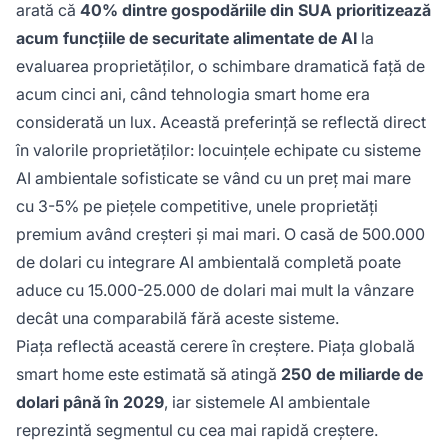
arată că
40% dintre gospodăriile din SUA prioritizează
acum funcțiile de securitate alimentate de AI
la
evaluarea proprietăților, o schimbare dramatică față de
acum cinci ani, când tehnologia smart home era
considerată un lux. Această preferință se reflectă direct
în valorile proprietăților: locuințele echipate cu sisteme
AI ambientale sofisticate se vând cu un preț mai mare
cu 3-5% pe piețele competitive, unele proprietăți
premium având creșteri și mai mari. O casă de 500.000
de dolari cu integrare AI ambientală completă poate
aduce cu 15.000-25.000 de dolari mai mult la vânzare
decât una comparabilă fără aceste sisteme.
Piața reflectă această cerere în creștere. Piața globală
smart home este estimată să atingă
250 de miliarde de
dolari până în 2029
, iar sistemele AI ambientale
reprezintă segmentul cu cea mai rapidă creștere.