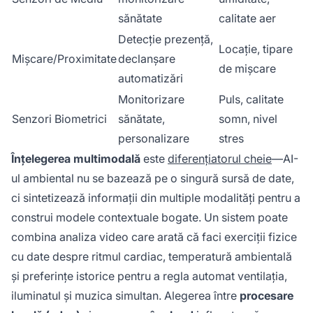
sănătate
calitate aer
Detecție prezență,
Locație, tipare
Mișcare/Proximitate
declanșare
de mișcare
automatizări
Monitorizare
Puls, calitate
Senzori Biometrici
sănătate,
somn, nivel
personalizare
stres
Înțelegerea multimodală
este
diferențiatorul cheie
—AI-
ul ambiental nu se bazează pe o singură sursă de date,
ci sintetizează informații din multiple modalități pentru a
construi modele contextuale bogate. Un sistem poate
combina analiza video care arată că faci exerciții fizice
cu date despre ritmul cardiac, temperatură ambientală
și preferințe istorice pentru a regla automat ventilația,
iluminatul și muzica simultan. Alegerea între
procesare