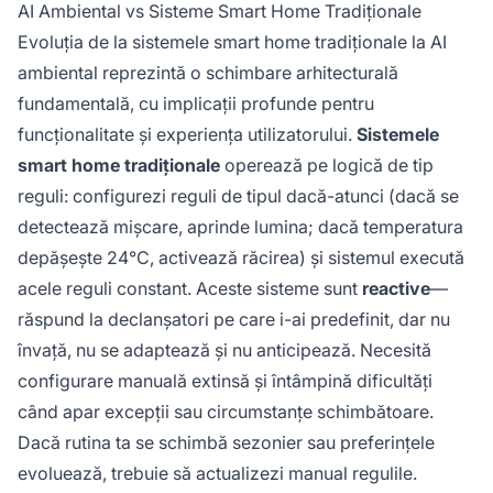
AI Ambiental vs Sisteme Smart Home Tradiționale
Evoluția de la sistemele smart home tradiționale la AI
ambiental reprezintă o schimbare arhitecturală
fundamentală, cu implicații profunde pentru
funcționalitate și experiența utilizatorului.
Sistemele
smart home tradiționale
operează pe logică de tip
reguli: configurezi reguli de tipul dacă-atunci (dacă se
detectează mișcare, aprinde lumina; dacă temperatura
depășește 24°C, activează răcirea) și sistemul execută
acele reguli constant. Aceste sisteme sunt
reactive
—
răspund la declanșatori pe care i-ai predefinit, dar nu
învață, nu se adaptează și nu anticipează. Necesită
configurare manuală extinsă și întâmpină dificultăți
când apar excepții sau circumstanțe schimbătoare.
Dacă rutina ta se schimbă sezonier sau preferințele
evoluează, trebuie să actualizezi manual regulile.