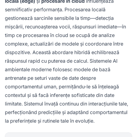
locală (edge)
și
procesare în cloud
influențează
semnificativ performanța. Procesarea locală
gestionează sarcinile sensibile la timp—detecția
mișcării, recunoașterea vocii, răspunsuri imediate—în
timp ce procesarea în cloud se ocupă de analize
complexe, actualizări de modele și coordonare între
dispozitive. Această abordare hibridă echilibrează
răspunsul rapid cu puterea de calcul. Sistemele AI
ambientale moderne folosesc modele de bază
antrenate pe seturi vaste de date despre
comportamentul uman, permițându-le să înțeleagă
contextul și să facă inferențe sofisticate din date
limitate. Sistemul învață continuu din interacțiunile tale,
perfecționând predicțiile și adaptând comportamentul
la preferințele și rutinele tale în evoluție.