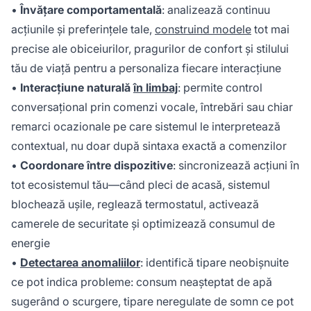
•
Învățare comportamentală
: analizează continuu
acțiunile și preferințele tale,
construind modele
tot mai
precise ale obiceiurilor, pragurilor de confort și stilului
tău de viață pentru a personaliza fiecare interacțiune
•
Interacțiune naturală
în limbaj
: permite control
conversațional prin comenzi vocale, întrebări sau chiar
remarci ocazionale pe care sistemul le interpretează
contextual, nu doar după sintaxa exactă a comenzilor
•
Coordonare între dispozitive
: sincronizează acțiuni în
tot ecosistemul tău—când pleci de acasă, sistemul
blochează ușile, reglează termostatul, activează
camerele de securitate și optimizează consumul de
energie
•
Detectarea anomaliilor
: identifică tipare neobișnuite
ce pot indica probleme: consum neașteptat de apă
sugerând o scurgere, tipare neregulate de somn ce pot