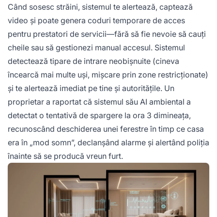
Când sosesc străini, sistemul te alertează, captează
video și poate genera coduri temporare de acces
pentru prestatori de servicii—fără să fie nevoie să cauți
cheile sau să gestionezi manual accesul. Sistemul
detectează tipare de intrare neobișnuite (cineva
încearcă mai multe uși, mișcare prin zone restricționate)
și te alertează imediat pe tine și autoritățile. Un
proprietar a raportat că sistemul său AI ambiental a
detectat o tentativă de spargere la ora 3 dimineața,
recunoscând deschiderea unei ferestre în timp ce casa
era în „mod somn”, declanșând alarme și alertând poliția
înainte să se producă vreun furt.