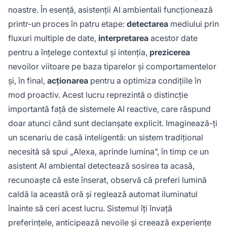
noastre. În esență, asistenții AI ambientali funcționează
printr-un proces în patru etape:
detectarea
mediului prin
fluxuri multiple de date,
interpretarea
acestor date
pentru a înțelege contextul și intenția,
prezicerea
nevoilor viitoare pe baza tiparelor și comportamentelor
și, în final,
acționarea
pentru a optimiza condițiile în
mod proactiv. Acest lucru reprezintă o distincție
importantă față de sistemele AI reactive, care răspund
doar atunci când sunt declanșate explicit. Imaginează-ți
un scenariu de casă inteligentă: un sistem tradițional
necesită să spui „Alexa, aprinde lumina”, în timp ce un
asistent AI ambiental detectează sosirea ta acasă,
recunoaște că este înserat, observă că preferi lumină
caldă la această oră și reglează automat iluminatul
înainte să ceri acest lucru. Sistemul îți învață
preferințele, anticipează nevoile și creează experiențe