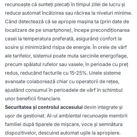
recunoaște că sunteți plecați în timpul zilei de lucru și
reduce automat încălzirea sau răcirea la niveluri minime.
Când detectează că se apropie mașina ta (prin date de
localizare de pe smartphone), începe precondiționarea
casei la temperatura preferată, asigurând confort la
sosire și minimizând risipa de energie. În orele de vârf
ale tarifelor, sistemul poate muta sarcinile energofage,
precum spălatul rufelor sau vasele, în perioade cu preț
redus, reducând facturile cu 15-25%. Unele sisteme
avansate colaborează chiar cu operatorii de rețea,
ajustând consumul în perioadele de vârf în schimbul
unor beneficii financiare.
Securitatea și controlul accesului
devin integrate și
ușor de gestionat. AI-ul ambiental recunoaște membrii
familiei după tiparele de mișcare, voce și semnătura
dispozitivelor, descuind automat ușile la apropiere.