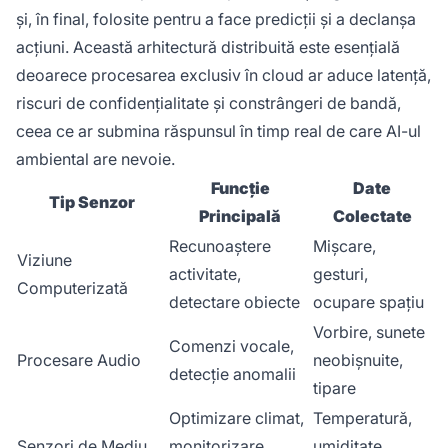
și, în final, folosite pentru a face predicții și a declanșa
acțiuni. Această arhitectură distribuită este esențială
deoarece procesarea exclusiv în cloud ar aduce latență,
riscuri de confidențialitate și constrângeri de bandă,
ceea ce ar submina răspunsul în timp real de care AI-ul
ambiental are nevoie.
Funcție
Date
Tip Senzor
Principală
Colectate
Recunoaștere
Mișcare,
Viziune
activitate,
gesturi,
Computerizată
detectare obiecte
ocupare spațiu
Vorbire, sunete
Comenzi vocale,
Procesare Audio
neobișnuite,
detecție anomalii
tipare
Optimizare climat,
Temperatură,
Senzori de Mediu
monitorizare
umiditate,