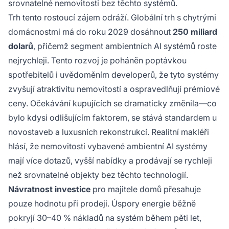
srovnatelné nemovitosti bez těchto systémů.
Trh tento rostoucí zájem odráží. Globální trh s chytrými
domácnostmi má do roku 2029 dosáhnout
250 miliard
dolarů
, přičemž segment ambientních AI systémů roste
nejrychleji. Tento rozvoj je poháněn poptávkou
spotřebitelů i uvědoměním developerů, že tyto systémy
zvyšují atraktivitu nemovitostí a ospravedlňují prémiové
ceny. Očekávání kupujících se dramaticky změnila—co
bylo kdysi odlišujícím faktorem, se stává standardem u
novostaveb a luxusních rekonstrukcí. Realitní makléři
hlásí, že nemovitosti vybavené ambientní AI systémy
mají více dotazů, vyšší nabídky a prodávají se rychleji
než srovnatelné objekty bez těchto technologií.
Návratnost investice
pro majitele domů přesahuje
pouze hodnotu při prodeji. Úspory energie běžně
pokryjí 30–40 % nákladů na systém během pěti let,