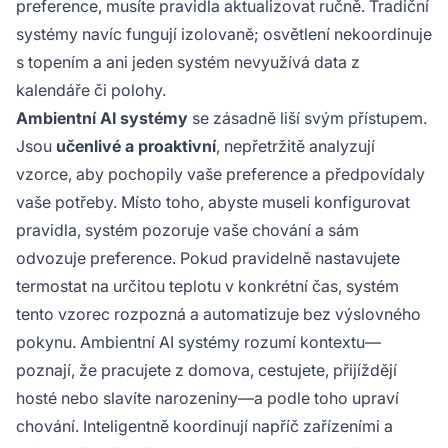
preference, musíte pravidla aktualizovat ručně. Tradiční
systémy navíc fungují izolovaně; osvětlení nekoordinuje
s topením a ani jeden systém nevyužívá data z
kalendáře či polohy.
Ambientní AI systémy
se zásadně liší svým přístupem.
Jsou
učenlivé a proaktivní
, nepřetržitě analyzují
vzorce, aby pochopily vaše preference a předpovídaly
vaše potřeby. Místo toho, abyste museli konfigurovat
pravidla, systém pozoruje vaše chování a sám
odvozuje preference. Pokud pravidelně nastavujete
termostat na určitou teplotu v konkrétní čas, systém
tento vzorec rozpozná a automatizuje bez výslovného
pokynu. Ambientní AI systémy rozumí kontextu—
poznají, že pracujete z domova, cestujete, přijíždějí
hosté nebo slavíte narozeniny—a podle toho upraví
chování. Inteligentně koordinují napříč zařízeními a