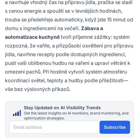
a navrhuje vhodný čas na přípravu jídla, pračka se sladí
s cenou energie a spouští se v levnějších hodinách,
trouba se předehřeje automaticky, když jste 15 minut od
domu s ingrediencemi na večeři.
Zábava a
automatizace kuchyně
tvoří příjemné zážitky: systém
rozpozná, že vaříte, a přizpůsobí osvětlení pro přípravu
jídla, navrhne recepty podle dostupných ingrediencí,
pustí vaši oblíbenou hudbu na vaření a upraví větrání k
omezení pachů. Při hostině vytvoří systém atmosféru
koordinací světel, teploty a hudby podle příležitosti—
vše bez výslovných příkazů.
Stay Updated on AI Visibility Trends
Get the latest insights on AI mentions, brand monitoring, and
optimization strategies.
Email address
Subscribe