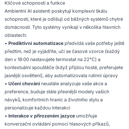
Klíčové schopnosti a funkce
Ambientní AI asistenti poskytují komplexní škálu
schopností, které je odlišují od běžných systémů chytré
domácnosti. Tyto systémy vynikají v několika hlavních
oblastech:
•
Prediktivní automatizace
předvídá vaše potřeby ještě
předtím, než je vyjádříte, učí se časové vzorce (každý
den v 18:00 nastavujete termostat na 22°C) a
kontextuální spouštěče (když přijdou hosté, preferujete
jasnější osvětlení), aby automatizovala rutinní úpravy
•
Učení chování
neustále analyzuje vaše akce a
preference, buduje stále přesnější modely vašich
návyků, komfortních hranic a životního stylu a
personalizuje každou interakci
•
Interakce v přirozeném jazyce
umožňuje
konverzační ovládání pomocí hlasových příkazů,