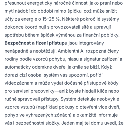
přesunout energeticky náročné činnosti jako praní nebo
mytí nádobí do období mimo špičku, což může snížit
účty za energie o 15–25 %. Některé pokročilé systémy
dokonce koordinují s provozovateli sítě a upravují
spotřebu během špiček výměnou za finanční pobídky.
Bezpečnost a řízení přístupu
jsou integrovány
nenápadně a neobtěžují. Ambientní AI rozpozná členy
rodiny podle vzorců pohybu, hlasu a signatur zařízení a
automaticky odemkne dveře, jakmile se blíží. Když
dorazí cizí osoba, systém vás upozorní, pořídí
videozáznam a může vydat dočasné přístupové kódy
pro servisní pracovníky—aniž byste hledali klíče nebo
ručně spravovali přístupy. Systém detekuje neobvyklé
vzorce vstupů (například pokusy o otevření více dveří,
pohyb ve vyhrazených zónách) a okamžitě informuje
vás i bezpečnostní složky. Jeden majitel domu uvedl, že