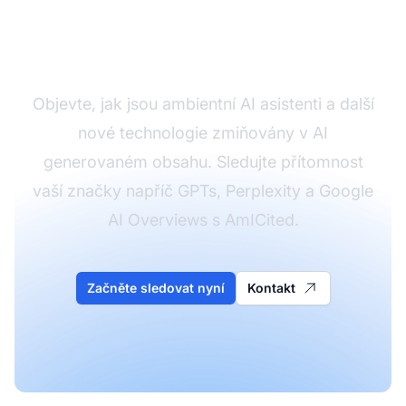
Sledujte, jak AI zmiňuje
vaši značku
Objevte, jak jsou ambientní AI asistenti a další
nové technologie zmiňovány v AI
generovaném obsahu. Sledujte přítomnost
vaší značky napříč GPTs, Perplexity a Google
AI Overviews s AmICited.
Začněte sledovat nyní
Kontakt