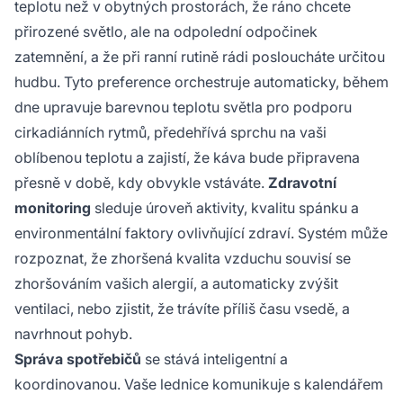
teplotu než v obytných prostorách, že ráno chcete
přirozené světlo, ale na odpolední odpočinek
zatemnění, a že při ranní rutině rádi posloucháte určitou
hudbu. Tyto preference orchestruje automaticky, během
dne upravuje barevnou teplotu světla pro podporu
cirkadiánních rytmů, předehřívá sprchu na vaši
oblíbenou teplotu a zajistí, že káva bude připravena
přesně v době, kdy obvykle vstáváte.
Zdravotní
monitoring
sleduje úroveň aktivity, kvalitu spánku a
environmentální faktory ovlivňující zdraví. Systém může
rozpoznat, že zhoršená kvalita vzduchu souvisí se
zhoršováním vašich alergií, a automaticky zvýšit
ventilaci, nebo zjistit, že trávíte příliš času vsedě, a
navrhnout pohyb.
Správa spotřebičů
se stává inteligentní a
koordinovanou. Vaše lednice komunikuje s kalendářem