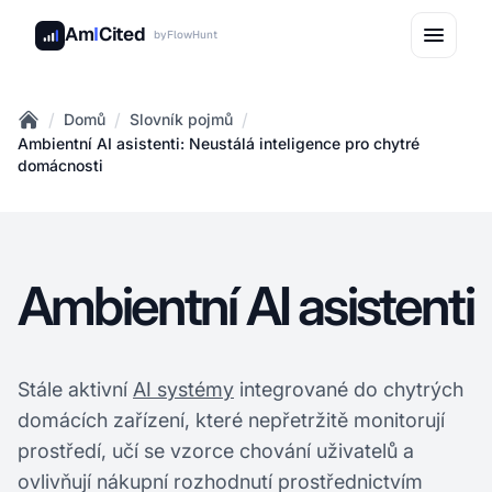
Am
I
Cited
by
FlowHunt
/
/
/
Domů
Slovník pojmů
Home
Ambientní AI asistenti: Neustálá inteligence pro chytré
domácnosti
Ambientní AI asistenti
Stále aktivní
AI systémy
integrované do chytrých
domácích zařízení, které nepřetržitě monitorují
prostředí, učí se vzorce chování uživatelů a
ovlivňují nákupní rozhodnutí prostřednictvím