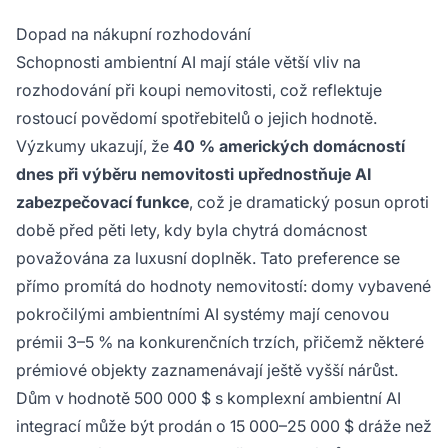
Dopad na nákupní rozhodování
Schopnosti ambientní AI mají stále větší vliv na
rozhodování při koupi nemovitosti, což reflektuje
rostoucí povědomí spotřebitelů o jejich hodnotě.
Výzkumy ukazují, že
40 % amerických domácností
dnes při výběru nemovitosti upřednostňuje AI
zabezpečovací funkce
, což je dramatický posun oproti
době před pěti lety, kdy byla chytrá domácnost
považována za luxusní doplněk. Tato preference se
přímo promítá do hodnoty nemovitostí: domy vybavené
pokročilými ambientními AI systémy mají cenovou
prémii 3–5 % na konkurenčních trzích, přičemž některé
prémiové objekty zaznamenávají ještě vyšší nárůst.
Dům v hodnotě 500 000 $ s komplexní ambientní AI
integrací může být prodán o 15 000–25 000 $ dráže než