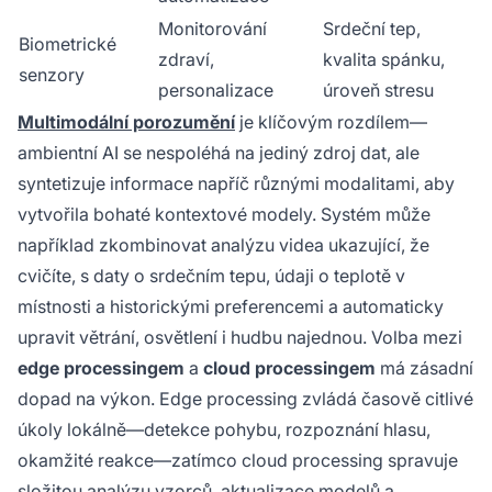
Monitorování
Srdeční tep,
Biometrické
zdraví,
kvalita spánku,
senzory
personalizace
úroveň stresu
Multimodální porozumění
je klíčovým rozdílem—
ambientní AI se nespoléhá na jediný zdroj dat, ale
syntetizuje informace napříč různými modalitami, aby
vytvořila bohaté kontextové modely. Systém může
například zkombinovat analýzu videa ukazující, že
cvičíte, s daty o srdečním tepu, údaji o teplotě v
místnosti a historickými preferencemi a automaticky
upravit větrání, osvětlení i hudbu najednou. Volba mezi
edge processingem
a
cloud processingem
má zásadní
dopad na výkon. Edge processing zvládá časově citlivé
úkoly lokálně—detekce pohybu, rozpoznání hlasu,
okamžité reakce—zatímco cloud processing spravuje
složitou analýzu vzorců, aktualizace modelů a