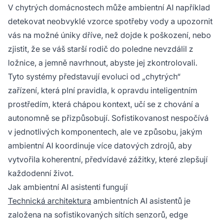
V chytrých domácnostech může ambientní AI například
detekovat neobvyklé vzorce spotřeby vody a upozornit
vás na možné úniky dříve, než dojde k poškození, nebo
zjistit, že se váš starší rodič do poledne nevzdálil z
ložnice, a jemně navrhnout, abyste jej zkontrolovali.
Tyto systémy představují evoluci od „chytrých“
zařízení, která plní pravidla, k opravdu inteligentním
prostředím, která chápou kontext, učí se z chování a
autonomně se přizpůsobují. Sofistikovanost nespočívá
v jednotlivých komponentech, ale ve způsobu, jakým
ambientní AI koordinuje více datových zdrojů, aby
vytvořila koherentní, předvídavé zážitky, které zlepšují
každodenní život.
Jak ambientní AI asistenti fungují
Technická architektura
ambientních AI asistentů je
založena na sofistikovaných sítích senzorů, edge