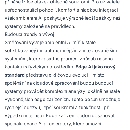
přinášejí více otázek ohledně soukromí. Pro uživatele
upřednostňující pohodlí, komfort a hladkou integraci
však ambientní AI poskytuje výrazně lepší zážitky než
systémy založené na pravidlech.
Budoucí trendy a vývoj
Směřování vývoje ambientní AI míří k stále
sofistikovanějším, autonomnějším a integrovanějším
systémům, které zásadně promění způsob našeho
kontaktu s fyzickým prostředím.
Edge AI jako nový
standard
představuje klíčovou evoluci—místo
spoléhání na cloudové zpracování budou budoucí
systémy provádět komplexní analýzy lokálně na stále
výkonnějších edge zařízeních. Tento posun umožňuje
rychlejší odezvu, lepší soukromí a funkčnost i při
výpadku internetu. Edge zařízení budou obsahovat
specializované AI akcelerátory, které umožní