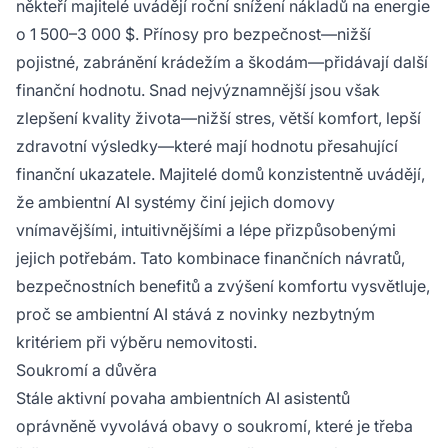
někteří majitelé uvádějí roční snížení nákladů na energie
o 1 500–3 000 $. Přínosy pro bezpečnost—nižší
pojistné, zabránění krádežím a škodám—přidávají další
finanční hodnotu. Snad nejvýznamnější jsou však
zlepšení kvality života—nižší stres, větší komfort, lepší
zdravotní výsledky—které mají hodnotu přesahující
finanční ukazatele. Majitelé domů konzistentně uvádějí,
že ambientní AI systémy činí jejich domovy
vnímavějšími, intuitivnějšími a lépe přizpůsobenými
jejich potřebám. Tato kombinace finančních návratů,
bezpečnostních benefitů a zvýšení komfortu vysvětluje,
proč se ambientní AI stává z novinky nezbytným
kritériem při výběru nemovitosti.
Soukromí a důvěra
Stále aktivní povaha ambientních AI asistentů
oprávněně vyvolává obavy o soukromí, které je třeba