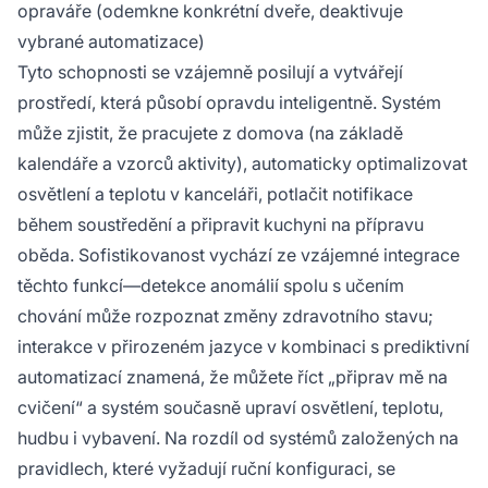
opraváře (odemkne konkrétní dveře, deaktivuje
vybrané automatizace)
Tyto schopnosti se vzájemně posilují a vytvářejí
prostředí, která působí opravdu inteligentně. Systém
může zjistit, že pracujete z domova (na základě
kalendáře a vzorců aktivity), automaticky optimalizovat
osvětlení a teplotu v kanceláři, potlačit notifikace
během soustředění a připravit kuchyni na přípravu
oběda. Sofistikovanost vychází ze vzájemné integrace
těchto funkcí—detekce anomálií spolu s učením
chování může rozpoznat změny zdravotního stavu;
interakce v přirozeném jazyce v kombinaci s prediktivní
automatizací znamená, že můžete říct „připrav mě na
cvičení“ a systém současně upraví osvětlení, teplotu,
hudbu i vybavení. Na rozdíl od systémů založených na
pravidlech, které vyžadují ruční konfiguraci, se