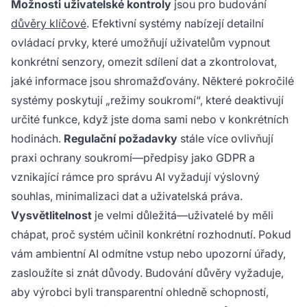
Možnosti uživatelské kontroly
jsou pro budování
důvěry klíčové
. Efektivní systémy nabízejí detailní
ovládací prvky, které umožňují uživatelům vypnout
konkrétní senzory, omezit sdílení dat a zkontrolovat,
jaké informace jsou shromažďovány. Některé pokročilé
systémy poskytují „režimy soukromí“, které deaktivují
určité funkce, když jste doma sami nebo v konkrétních
hodinách.
Regulační požadavky
stále více ovlivňují
praxi ochrany soukromí—předpisy jako GDPR a
vznikající rámce pro správu AI vyžadují výslovný
souhlas, minimalizaci dat a uživatelská práva.
Vysvětlitelnost
je velmi důležitá—uživatelé by měli
chápat, proč systém učinil konkrétní rozhodnutí. Pokud
vám ambientní AI odmítne vstup nebo upozorní úřady,
zasloužíte si znát důvody. Budování důvěry vyžaduje,
aby výrobci byli transparentní ohledně schopností,