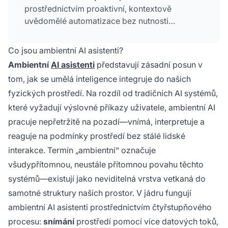
prostřednictvím proaktivní, kontextově
uvědomělé automatizace bez nutnosti
výslovných příkazů uživatele. Tyto systémy
vnímají, interpretují, předpovídají a jednají
Co jsou ambientní AI asistenti?
autonomně s cílem optimalizovat pohodlí,
Ambientní
AI asistenti
představují zásadní posun v
bezpečnost, energetickou účinnost a celkovou
tom, jak se umělá inteligence integruje do našich
funkčnost domácnosti.
fyzických prostředí. Na rozdíl od tradičních AI systémů,
které vyžadují výslovné příkazy uživatele, ambientní AI
pracuje nepřetržitě na pozadí—vnímá, interpretuje a
reaguje na podmínky prostředí bez stálé lidské
interakce. Termín „ambientní“ označuje
všudypřítomnou, neustále přítomnou povahu těchto
systémů—existují jako neviditelná vrstva vetkaná do
samotné struktury našich prostor. V jádru fungují
ambientní AI asistenti prostřednictvím čtyřstupňového
procesu:
snímání
prostředí pomocí více datových toků,