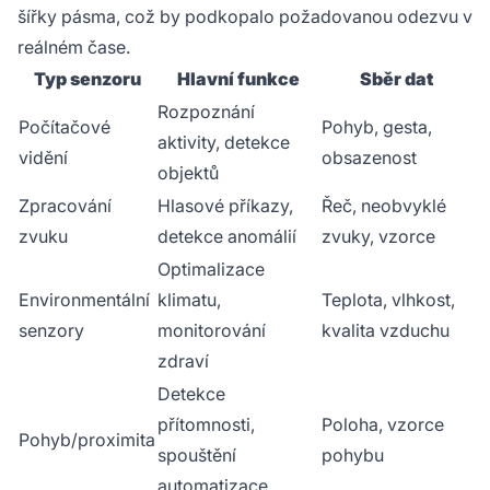
šířky pásma, což by podkopalo požadovanou odezvu v
reálném čase.
Typ senzoru
Hlavní funkce
Sběr dat
Rozpoznání
Počítačové
Pohyb, gesta,
aktivity, detekce
vidění
obsazenost
objektů
Zpracování
Hlasové příkazy,
Řeč, neobvyklé
zvuku
detekce anomálií
zvuky, vzorce
Optimalizace
Environmentální
klimatu,
Teplota, vlhkost,
senzory
monitorování
kvalita vzduchu
zdraví
Detekce
přítomnosti,
Poloha, vzorce
Pohyb/proximita
spouštění
pohybu
automatizace