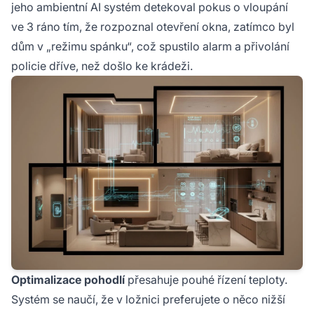
jeho ambientní AI systém detekoval pokus o vloupání
ve 3 ráno tím, že rozpoznal otevření okna, zatímco byl
dům v „režimu spánku“, což spustilo alarm a přivolání
policie dříve, než došlo ke krádeži.
Optimalizace pohodlí
přesahuje pouhé řízení teploty.
Systém se naučí, že v ložnici preferujete o něco nižší