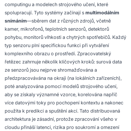
computingu a modelech strojového učení, které
spolupracují. Tyto systémy začínají s
multimodálním
snímáním
—sběrem dat z různých zdrojů, včetně
kamer, mikrofonů, teplotních senzorů, detektorů
pohybu, monitorů vlhkosti a chytrých spotřebičů. Každý
typ senzoru plní specifickou funkci při vytváření
komplexního obrazu o prostředí. Zpracovatelský
řetězec zahrnuje několik klíčových kroků: surová data
ze senzorů jsou nejprve shromažďována a
předzpracovávána na okraji (na lokálních zařízeních),
poté analyzována pomocí modelů strojového učení,
aby se získaly významné vzorce, korelována napříč
více datovými toky pro pochopení kontextu a nakonec
použita k predikci a spuštění akcí. Tato distribuovaná
architektura je zásadní, protože zpracování všeho v
cloudu přináší latenci, rizika pro soukromí a omezení