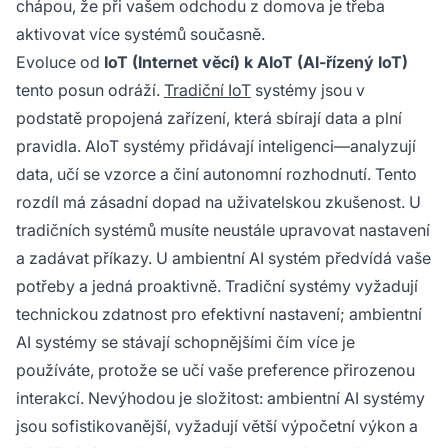
chápou, že při vašem odchodu z domova je třeba
aktivovat více systémů současně.
Evoluce od
IoT (Internet věcí) k AIoT (AI-řízený IoT)
tento posun odráží.
Tradiční IoT
systémy jsou v
podstatě propojená zařízení, která sbírají data a plní
pravidla. AIoT systémy přidávají inteligenci—analyzují
data, učí se vzorce a činí autonomní rozhodnutí. Tento
rozdíl má zásadní dopad na uživatelskou zkušenost. U
tradičních systémů musíte neustále upravovat nastavení
a zadávat příkazy. U ambientní AI systém předvídá vaše
potřeby a jedná proaktivně. Tradiční systémy vyžadují
technickou zdatnost pro efektivní nastavení; ambientní
AI systémy se stávají schopnějšími čím více je
používáte, protože se učí vaše preference přirozenou
interakcí. Nevýhodou je složitost: ambientní AI systémy
jsou sofistikovanější, vyžadují větší výpočetní výkon a