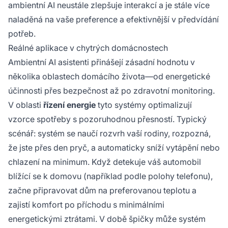
ambientní AI neustále zlepšuje interakcí a je stále více
naladěná na vaše preference a efektivnější v předvídání
potřeb.
Reálné aplikace v chytrých domácnostech
Ambientní AI asistenti přinášejí zásadní hodnotu v
několika oblastech domácího života—od energetické
účinnosti přes bezpečnost až po zdravotní monitoring.
V oblasti
řízení energie
tyto systémy optimalizují
vzorce spotřeby s pozoruhodnou přesností. Typický
scénář: systém se naučí rozvrh vaší rodiny, rozpozná,
že jste přes den pryč, a automaticky sníží vytápění nebo
chlazení na minimum. Když detekuje váš automobil
blížící se k domovu (například podle polohy telefonu),
začne připravovat dům na preferovanou teplotu a
zajistí komfort po příchodu s minimálními
energetickými ztrátami. V době špičky může systém