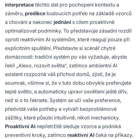
interpretace
těchto dat pro pochopení kontextu a
záměru,
predikce
budoucích potřeb na základě vzorců
a chování a nakonec
jednání
s cílem proaktivně
optimalizovat podmínky. To představuje zásadní rozdíl
oproti reaktivním AI systémům, které reagují pouze při
explicitním spuštění. Představte si scénář chytré
domácnosti: tradiční systém po vás vyžaduje, abyste
řekli „Alexo, rozsvit světla“, zatímco ambientní AI
asistent rozpozná váš příchod domů, zjistí, že je
soumrak, všimne si, že v tuto dobu obvykle preferujete
teplé světlo, a automaticky upraví osvětlení ještě dřív,
než si o to řeknete. Systém se učí vaše preference,
předvídá vaše potřeby a vytváří bezproblémové
zážitky, které působí intuitivně, nikoli mechanicky.
Proaktivní AI
nepřetržitě sleduje vzorce a podniká
preventivní kroky, zatímco
reaktivní AI
čeká na příkazy.