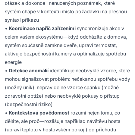
otázek a dokonce i nenucených poznámek, které
systém chápe v kontextu místo požadavku na přesnou
syntaxi příkazu
•
Koordinace napříč zařízeními
synchronizuje akce v
celém vašem ekosystému—když odcházíte z domova,
systém současně zamkne dveře, upraví termostat,
aktivuje bezpečnostní kamery a optimalizuje spotřebu
energie
•
Detekce anomálií
identifikuje neobvyklé vzorce, které
mohou signalizovat problém: nečekanou spotřebu vody
(možný únik), nepravidelné vzorce spánku (možné
zdravotní obtíže) nebo neobvyklé pokusy o přístup
(bezpečnostní riziko)
•
Kontekstová povědomost
rozumí nejen tomu, co
děláte, ale proč—rozlišuje například návštěvu hosta
(upraví teplotu v hostovském pokoji) od příchodu