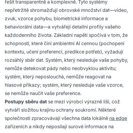
řešit transparentně a komplexně. Tyto systémy
nepřetržitě shromažďují obrovské množství dat—video,
zvuk, vzorce pohybu, biometrické informace a
behaviorální data—a vytvářejí detailní profily vašeho
každodenního života. Základní napětí spočívá v tom, že
schopnosti, které činí ambientní AI cennou (pochopení
kontextu, učení preferencí, predikce potřeb), vyžadují
rozsáhlý sběr dat. Systém, který nesleduje vaše pohyby,
nemůže detekovat pády nebo neobvyklou aktivitu;
systém, který neposlouchá, nemůže reagovat na
hlasové příkazy; systém, který nesleduje vaše vzorce,
se nemůže naučit vaše preference.
Postupy sběru dat
se mezi výrobci výrazně liší, což
vytváří složitou krajinu ochrany soukromí. Některé
společnosti zpracovávají všechna data lokálně
na edge
zařízeních a nikdy neposílají surové informace na