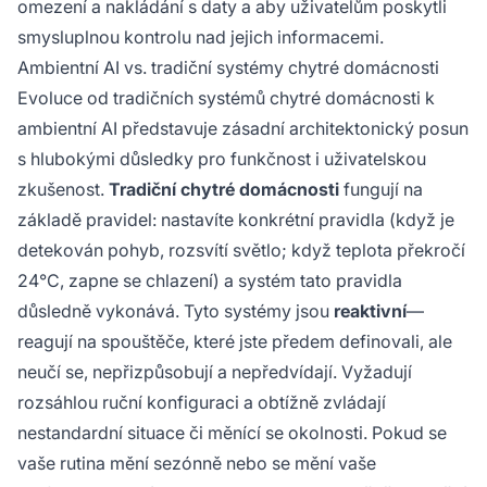
omezení a nakládání s daty a aby uživatelům poskytli
smysluplnou kontrolu nad jejich informacemi.
Ambientní AI vs. tradiční systémy chytré domácnosti
Evoluce od tradičních systémů chytré domácnosti k
ambientní AI představuje zásadní architektonický posun
s hlubokými důsledky pro funkčnost i uživatelskou
zkušenost.
Tradiční chytré domácnosti
fungují na
základě pravidel: nastavíte konkrétní pravidla (když je
detekován pohyb, rozsvítí světlo; když teplota překročí
24°C, zapne se chlazení) a systém tato pravidla
důsledně vykonává. Tyto systémy jsou
reaktivní
—
reagují na spouštěče, které jste předem definovali, ale
neučí se, nepřizpůsobují a nepředvídají. Vyžadují
rozsáhlou ruční konfiguraci a obtížně zvládají
nestandardní situace či měnící se okolnosti. Pokud se
vaše rutina mění sezónně nebo se mění vaše