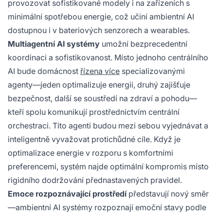
provozovat sofistikované modely i na zařízeních s
minimální spotřebou energie, což učiní ambientní AI
dostupnou i v bateriových senzorech a wearables.
Multiagentní AI systémy
umožní bezprecedentní
koordinaci a sofistikovanost. Místo jednoho centrálního
AI bude domácnost
řízena více
specializovanými
agenty—jeden optimalizuje energii, druhý zajišťuje
bezpečnost, další se soustředí na zdraví a pohodu—
kteří spolu komunikují prostřednictvím centrální
orchestraci. Tito agenti budou mezi sebou vyjednávat a
inteligentně vyvažovat protichůdné cíle. Když je
optimalizace energie v rozporu s komfortními
preferencemi, systém najde optimální kompromis místo
rigidního dodržování přednastavených pravidel.
Emoce rozpoznávající prostředí
představují nový směr
—ambientní AI systémy rozpoznají emoční stavy podle