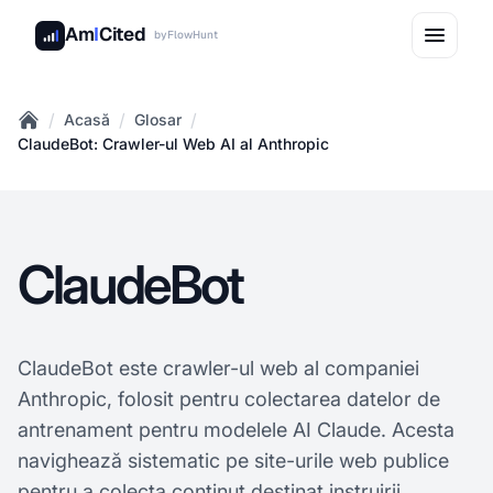
Am
I
Cited
by
FlowHunt
/
/
/
Acasă
Glosar
Home
ClaudeBot: Crawler-ul Web AI al Anthropic
ClaudeBot
ClaudeBot este crawler-ul web al companiei
Anthropic, folosit pentru colectarea datelor de
antrenament pentru modelele AI Claude. Acesta
navighează sistematic pe site-urile web publice
pentru a colecta conținut destinat instruirii