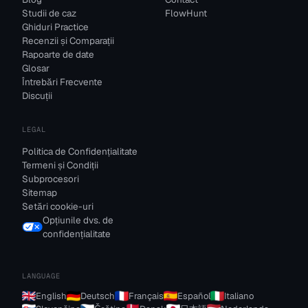
Studii de caz
FlowHunt
Ghiduri Practice
Recenzii și Comparații
Rapoarte de date
Glosar
Întrebări Frecvente
Discuții
LEGAL
Politica de Confidențialitate
Termeni și Condiții
Subprocesori
Sitemap
Setări cookie-uri
Opțiunile dvs. de
confidențialitate
LANGUAGE
English
Deutsch
Français
Español
Italiano