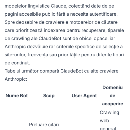
modelelor lingvistice Claude, colectând date de pe
pagini accesibile public fără a necesita autentificare.
Spre deosebire de crawlerele motoarelor de căutare
care prioritizează indexarea pentru recuperare, tiparele
de crawling ale ClaudeBot sunt de obicei opace, iar
Anthropic dezvăluie rar criteriile specifice de selecție a
site-urilor, frecvența sau prioritățile pentru diferite tipuri
de conținut.
Tabelul următor compară ClaudeBot cu alte crawlere
Anthropic:
Domeniu
Nume Bot
Scop
User Agent
de
acoperire
Crawling
web
Preluare citări
general