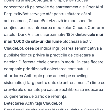
domeniu și metodologie. În timp ce GPTBot se
concentrează pe nevoile de antrenament ale OpenAI și
PerplexityBot servește atât pentru căutare cât și
antrenament, ClaudeBot vizează în mod specific
conținut pentru antrenarea modelelor Claude. Conform
datelor Dark Visitors, aproximativ
18% dintre cele mai
mari 1.000 de site-uri din lume
blochează activ
ClaudeBot, ceea ce indică îngrijorarea semnificativă a
publisherilor cu privire la practicile de colectare a
datelor. Diferența cheie constă în modul în care fiecare
companie prioritizează colectarea conținutului—
abordarea Anthropic pune accent pe crawling
sistematic și larg pentru date de antrenament, în timp ce
crawlerele orientate pe căutare echilibrează indexarea
cu generarea de trafic de referință.
Detectarea Activității ClaudeBot