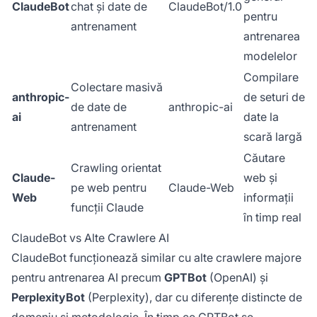
ClaudeBot
chat și date de
ClaudeBot/1.0
pentru
antrenament
antrenarea
modelelor
Compilare
Colectare masivă
anthropic-
de seturi de
de date de
anthropic-ai
ai
date la
antrenament
scară largă
Căutare
Crawling orientat
Claude-
web și
pe web pentru
Claude-Web
Web
informații
funcții Claude
în timp real
ClaudeBot vs Alte Crawlere AI
ClaudeBot funcționează similar cu alte crawlere majore
pentru antrenarea AI precum
GPTBot
(OpenAI) și
PerplexityBot
(Perplexity), dar cu diferențe distincte de