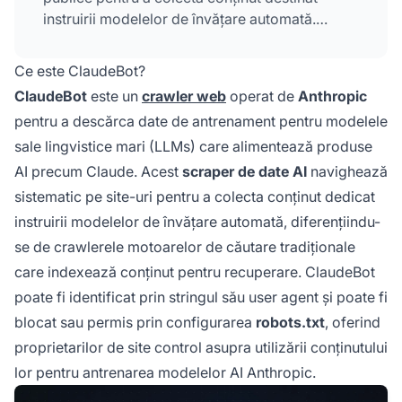
instruirii modelelor de învățare automată.
Proprietarii de site-uri pot controla accesul
ClaudeBot prin configurarea robots.txt.
Ce este ClaudeBot?
Crawler-ul respectă directivele standard
ClaudeBot
este un
crawler web
operat de
Anthropic
robots.txt, permițând blocarea sau permiterea
pentru a descărca date de antrenament pentru modelele
accesului.
sale lingvistice mari (LLMs) care alimentează produse
AI precum Claude. Acest
scraper de date AI
navighează
sistematic pe site-uri pentru a colecta conținut dedicat
instruirii modelelor de învățare automată, diferențiindu-
se de crawlerele motoarelor de căutare tradiționale
care indexează conținut pentru recuperare. ClaudeBot
poate fi identificat prin stringul său user agent și poate fi
blocat sau permis prin configurarea
robots.txt
, oferind
proprietarilor de site control asupra utilizării conținutului
lor pentru antrenarea modelelor AI Anthropic.