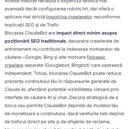
Aceste metode necesită o expertiză tehnică mai
avansată decât configurarea robots.txt, dar oferă o
aplicare mai strictă
împotriva crawlerelor
neconforme.
Implicații SEO și de Trafic
Blocarea ClaudeBot are
impact direct minim asupra
poziționării SEO tradiționale
, deoarece crawlerele de
antrenament nu contribuie la indexarea motoarelor de
căutare—Google, Bing și alte motoare
folosesc
crawlere
separate (Googlebot, Bingbot) care operează
independent. Totuși, blocarea ClaudeBot poate reduce
prezența conținutului tău în răspunsurile generate de
Claude AI, afectând potențial vizibilitatea viitoare prin
interfețe de căutare AI și chat. Decizia strategică de a
bloca sau permite ClaudeBot depinde de modelul tău
de monetizare a conținutului: dacă veniturile tale depind
de traficul direct pe site și de afișările de reclame,