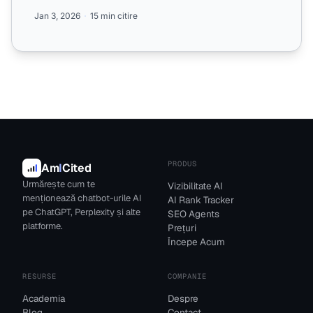
AI, c...
Jan 3, 2026
15 min citire
PRODUS
Am
I
Cited
Urmărește cum te
Vizibilitate AI
menționează chatbot-urile AI
AI Rank Tracker
pe ChatGPT, Perplexity și alte
SEO Agents
platforme.
Prețuri
Începe Acum
RESURSE
COMPANIE
Academia
Despre
Blog
Contact