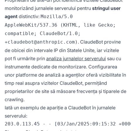
Proprietarii de site-uri pot identifica vizitele ClaudeBot
monitorizând jurnalele serverului pentru
stringul user
agent
distinctiv:
Mozilla/5.0
AppleWebKit/537.36 (KHTML, like Gecko;
compatible; ClaudeBot/1.0;
. ClaudeBot provine
+claudebot@anthropic.com)
de obicei din intervale IP din Statele Unite, iar vizitele
pot fi urmărite prin
analiza jurnalelor serverului
sau cu
instrumente dedicate de monitorizare. Configurarea
unor platforme de analiză a agenților oferă vizibilitate în
timp real asupra vizitelor ClaudeBot, permițând
proprietarilor de site să măsoare frecvența și tiparele de
crawling.
Iată un exemplu de apariție a ClaudeBot în jurnalele
serverului: