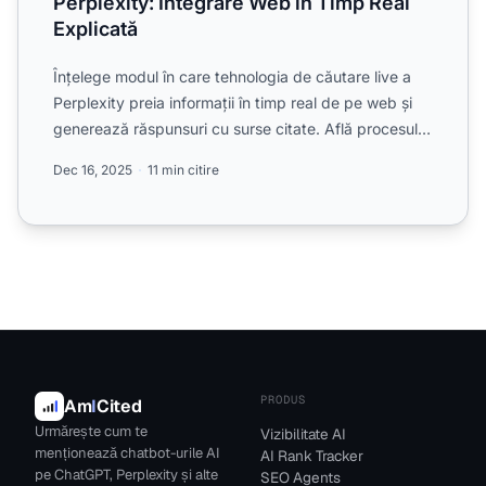
Perplexity: Integrare Web în Timp Real
Explicată
Înțelege modul în care tehnologia de căutare live a
Perplexity preia informații în timp real de pe web și
generează răspunsuri cu surse citate. Află procesul
te...
Dec 16, 2025
11 min citire
PRODUS
Am
I
Cited
Urmărește cum te
Vizibilitate AI
menționează chatbot-urile AI
AI Rank Tracker
pe ChatGPT, Perplexity și alte
SEO Agents