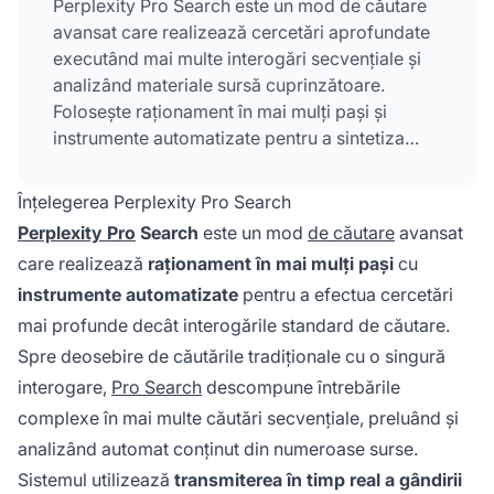
Perplexity Pro Search este un mod de căutare
avansat care realizează cercetări aprofundate
executând mai multe interogări secvențiale și
analizând materiale sursă cuprinzătoare.
Folosește raționament în mai mulți pași și
instrumente automatizate pentru a sintetiza
informații din 20-25+ surse, oferind răspunsuri
mai detaliate și mai precise decât căutarea
Înțelegerea Perplexity Pro Search
standard cu o singură interogare. Funcția
Perplexity Pro
Search
este un mod
de căutare
avansat
include transmiterea în
timp real
a gândirii
care realizează
raționament în mai mulți pași
cu
pentru a arăta procesul de raționament al AI-
instrumente automatizate
pentru a efectua cercetări
ului și este disponibilă atât pe planul gratuit, cât
și pe cel plătit al Perplexity.
mai profunde decât interogările standard de căutare.
Spre deosebire de căutările tradiționale cu o singură
interogare,
Pro Search
descompune întrebările
complexe în mai multe căutări secvențiale, preluând și
analizând automat conținut din numeroase surse.
Sistemul utilizează
transmiterea în timp real a gândirii