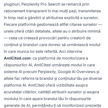
pluginuri, Perplexity Pro Search se remarcă prin
raționament transparent în mai mulți pași, transmiterea
în timp real a gândirii și atribuirea explicită a surselor.
Fiecare platformă gestionează altfel citarea surselor —
unele oferă citări detaliate, altele au o atribuire minimă
— ceea ce creează provocări pentru creatorii de
conținut și branduri care doresc să urmărească modul
în care munca lor este referită. Aici intervine
AmICited.com
: ca platformă de monitorizare a
răspunsurilor AI, AmICited urmărește modul în care
sisteme AI precum Perplexity, Google AI Overviews și
altele fac referire la brandul și conținutul tău pe diverse
platforme AI. AmICited oferă vizibilitate asupra
acurateței citărilor, calității atribuirii surselor și asupra
modului în care apare brandul tău în răspunsurile
generate de AI, permițându-ți să monitorizezi prezența