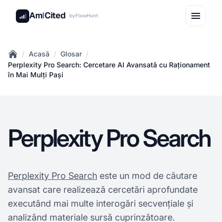
Am
I
Cited
by
FlowHunt
/
/
/
Acasă
Glosar
Home
Perplexity Pro Search: Cercetare AI Avansată cu Raționament
în Mai Mulți Pași
Perplexity Pro Search
Perplexity Pro Search
este un mod de căutare
avansat care realizează cercetări aprofundate
executând mai multe interogări secvențiale și
analizând materiale sursă cuprinzătoare.