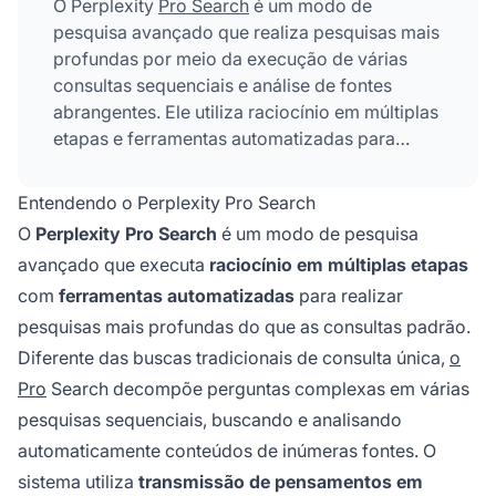
O Perplexity
Pro Search
é um modo de
pesquisa avançado que realiza pesquisas mais
profundas por meio da execução de várias
consultas sequenciais e análise de fontes
abrangentes. Ele utiliza raciocínio em múltiplas
etapas e ferramentas automatizadas para
sintetizar informações de 20-25+ fontes,
fornecendo respostas mais completas e
Entendendo o Perplexity Pro Search
precisas do que a pesquisa padrão com
O
Perplexity Pro Search
é um modo de pesquisa
consulta única. O recurso inclui transmissão de
avançado que executa
raciocínio em múltiplas etapas
pensamentos em tempo real para mostrar o
com
ferramentas automatizadas
para realizar
processo de raciocínio da IA e está disponível
tanto nos planos gratuitos quanto pagos do
pesquisas mais profundas do que as consultas padrão.
Perplexity.
Diferente das buscas tradicionais de consulta única,
o
Pro
Search decompõe perguntas complexas em várias
pesquisas sequenciais, buscando e analisando
automaticamente conteúdos de inúmeras fontes. O
sistema utiliza
transmissão de pensamentos em