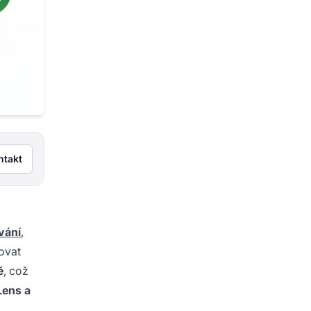
ntakt
vání
,
zovat
ě
, což
Lens a