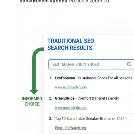
Konkurenční výhoda
Pozice v žebříčku