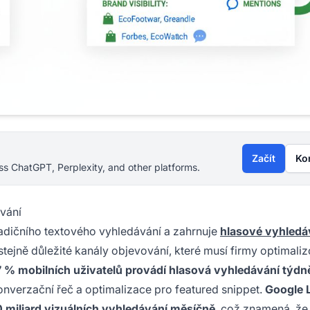
Začít
Ko
s ChatGPT, Perplexity, and other platforms.
ávání
adičního textového vyhledávání a zahrnuje
hlasové vyhledá
stejně důležité kanály objevování, které musí firmy optimali
 % mobilních uživatelů provádí hlasová vyhledávání týdn
onverzační řeč a optimalizace pro featured snippet.
Google 
0 miliard vizuálních vyhledávání měsíčně
, což znamená, že