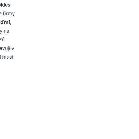
kles
e firmy
ěďmi
,
ý na
zů.
evují v
í musí