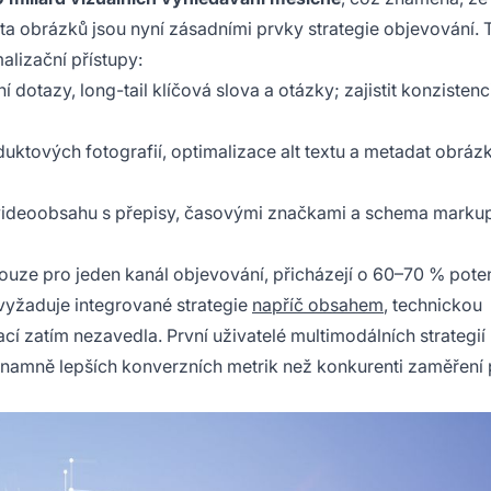
a obrázků jsou nyní zásadními prvky strategie objevování. 
alizační přístupy:
 dotazy, long-tail klíčová slova a otázky; zajistit konzisten
duktových fotografií, optimalizace alt textu a metadat obráz
 videoobsahu s přepisy, časovými značkami a schema marku
pouze pro jeden kanál objevování, přicházejí o 60–70 % pote
vyžaduje integrované strategie
napříč obsahem
, technickou
ací zatím nezavedla. První uživatelé multimodálních strategií
znamně lepších konverzních metrik než konkurenti zaměření