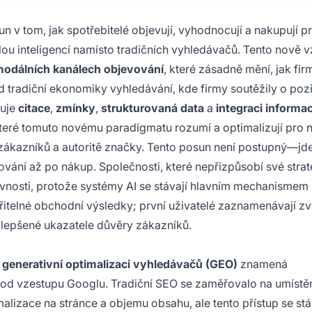
n v tom, jak spotřebitelé objevují, vyhodnocují a nakupují p
 inteligencí namísto tradičních vyhledávačů. Tento nově vz
modálních kanálech objevování
, které zásadně mění, jak fir
od tradiční ekonomiky vyhledávání, kde firmy soutěžily o poz
ňuje
citace
,
zmínky
,
strukturovaná data
a
integraci informac
 které tomuto novému paradigmatu rozumí a optimalizují pro n
zákazníků a autoritě značky. Tento posun není postupný—jd
vání až po nákup. Společnosti, které nepřizpůsobí své strat
těvnosti, protože systémy AI se stávají hlavním mechanismem
řitelné obchodní výsledky; první uživatelé zaznamenávají z
zlepšené ukazatele důvěry zákazníků.
k
generativní optimalizaci vyhledávačů (GEO)
znamená
sti od vzestupu Googlu. Tradiční SEO se zaměřovalo na umístě
alizace na stránce a objemu obsahu, ale tento přístup se st