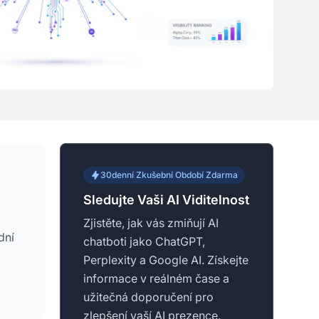
30denní Zkušební Období Zdarma
Sledujte Vaši AI Viditelnost
Zjistěte, jak vás zmiňují AI
dní
chatboti jako ChatGPT,
Perplexity a Google AI. Získejte
informace v reálném čase a
užitečná doporučení pro
zlepšení vaší AI prezence.