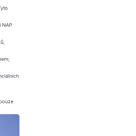
Tyto
ci NAP
ků,
pem;
nciálních
 pouze