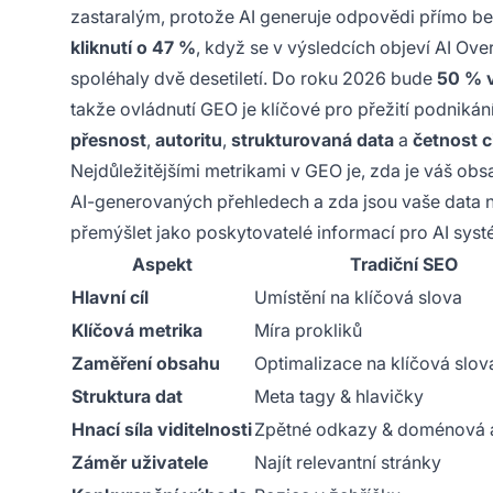
zastaralým, protože AI generuje odpovědi přímo bez
kliknutí o 47 %
, když se v výsledcích objeví AI Ov
spoléhaly dvě desetiletí. Do roku 2026 bude
50 % 
takže ovládnutí GEO je klíčové pro přežití podniká
přesnost
,
autoritu
,
strukturovaná data
a
četnost c
Nejdůležitějšími metrikami v GEO je, zda je váš obs
AI-generovaných přehledech a zda jsou vaše data n
přemýšlet jako poskytovatelé informací pro AI systé
Aspekt
Tradiční SEO
Hlavní cíl
Umístění na klíčová slova
Klíčová metrika
Míra prokliků
Zaměření obsahu
Optimalizace na klíčová slov
Struktura dat
Meta tagy & hlavičky
Hnací síla viditelnosti
Zpětné odkazy & doménová a
Záměr uživatele
Najít relevantní stránky