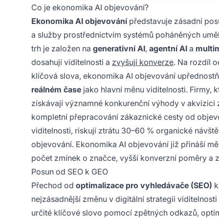
Co je ekonomika AI objevování?
Ekonomika AI objevování
představuje zásadní posu
a služby prostřednictvím systémů poháněných umělou
trh je založen na
generativní AI
,
agentní AI
a
multi
dosahují viditelnosti a
zvyšují konverze
. Na rozdíl 
klíčová slova, ekonomika AI objevování upřednost
reálném čase
jako hlavní měnu viditelnosti. Firmy,
získávají významné konkurenční výhody v akvizici 
kompletní přepracování zákaznické cesty od objevo
viditelnosti, riskují ztrátu 30–60 % organické návš
objevování. Ekonomika AI objevování již přináší mě
počet zmínek o značce, vyšší konverzní poměry a 
Posun od SEO k GEO
Přechod od
optimalizace pro vyhledávače (SEO)
nejzásadnější změnu v digitální strategii viditelno
určité klíčové slovo pomocí zpětných odkazů, optim