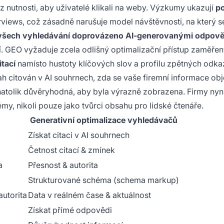
 nutnosti, aby uživatelé klikali na weby. Výzkumy ukazují
po
erviews, což zásadně narušuje model návštěvnosti, na který s
všech vyhledávání doprovázeno AI-generovanými odpov
ní. GEO vyžaduje zcela odlišný optimalizační přístup zaměřen
itací
namísto hustoty klíčových slov a profilu zpětných odka
ah citován v AI souhrnech, zda se vaše firemní informace obj
atolik důvěryhodná, aby byla výrazně zobrazena. Firmy nyn
my, nikoli pouze jako tvůrci obsahu pro lidské čtenáře.
Generativní optimalizace vyhledávačů
Získat citaci v AI souhrnech
Četnost citací & zmínek
a
Přesnost & autorita
Strukturované schéma (schema markup)
utorita
Data v reálném čase & aktuálnost
Získat přímé odpovědi