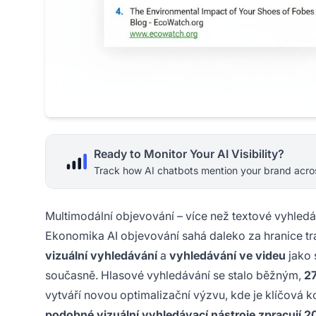
Ready to Monitor Your AI Visibility?
Track how AI chatbots mention your brand acros
Multimodální objevování – více než textové vyhled
Ekonomika AI objevování sahá daleko za hranice tr
vizuální vyhledávání
a
vyhledávání ve videu
jako 
současně. Hlasové vyhledávání se stalo běžným,
27
vytváří novou optimalizační výzvu, kde je klíčová k
podobné vizuální vyhledávací nástroje zpracují 2