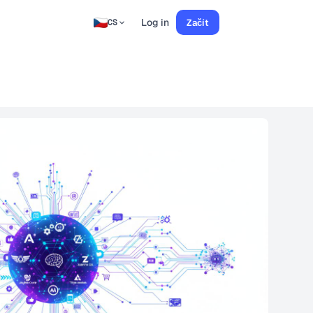
Log in
Začít
CS