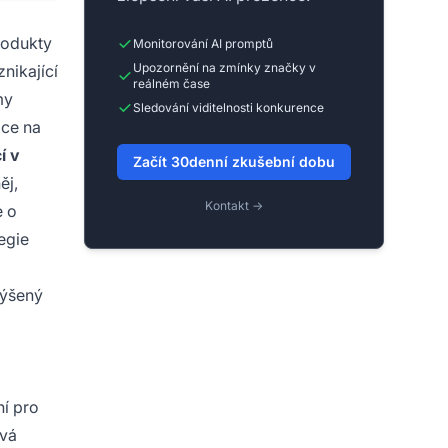
rodukty
Monitorování AI promptů
Upozornění na zmínky značky v
nikající
reálném čase
my
Sledování viditelnosti konkurence
ice na
í v
Začít 30denní zkušební dobu
ěj,
Kontakt →
e o
egie
výšený
ní pro
ává