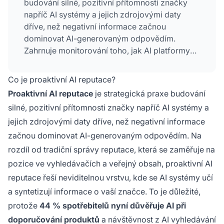
budování silné, pozitivní přítomnosti značky
napříč AI systémy a jejich zdrojovými daty
dříve, než negativní informace začnou
dominovat AI-generovaným odpovědím.
Zahrnuje monitorování toho, jak AI platformy
reprezentují vaši značku, tvorbu autoritativního
obsahu ovlivňujícího vnímání AI a budování
Co je proaktivní AI reputace?
autority entity v důvěryhodných zdrojích, které
Proaktivní AI reputace
je strategická praxe budování
AI systémy využívají.
silné, pozitivní přítomnosti značky napříč AI systémy a
jejich zdrojovými daty dříve, než negativní informace
začnou dominovat AI-generovaným odpovědím. Na
rozdíl od tradiční správy reputace, která se zaměřuje na
pozice ve vyhledávačích a veřejný obsah, proaktivní AI
reputace řeší neviditelnou vrstvu, kde se AI systémy učí
a syntetizují informace o vaší značce. To je důležité,
protože
44 % spotřebitelů nyní důvěřuje AI při
doporučování produktů
a návštěvnost z AI vyhledávání