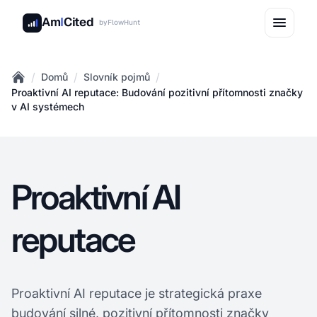
Am
I
Cited
by
FlowHunt
/
/
/
Domů
Slovník pojmů
Home
Proaktivní AI reputace: Budování pozitivní přítomnosti značky
v AI systémech
Proaktivní AI
reputace
Proaktivní AI reputace je strategická praxe
budování silné, pozitivní přítomnosti značky