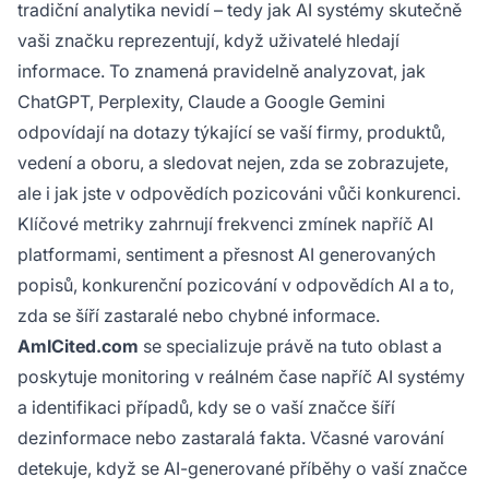
tradiční analytika nevidí – tedy jak AI systémy skutečně
vaši značku reprezentují, když uživatelé hledají
informace. To znamená pravidelně analyzovat, jak
ChatGPT, Perplexity, Claude a Google Gemini
odpovídají na dotazy týkající se vaší firmy, produktů,
vedení a oboru, a sledovat nejen, zda se zobrazujete,
ale i jak jste v odpovědích pozicováni vůči konkurenci.
Klíčové metriky zahrnují frekvenci zmínek napříč AI
platformami, sentiment a přesnost AI generovaných
popisů, konkurenční pozicování v odpovědích AI a to,
zda se šíří zastaralé nebo chybné informace.
AmICited.com
se specializuje právě na tuto oblast a
poskytuje monitoring v reálném čase napříč AI systémy
a identifikaci případů, kdy se o vaší značce šíří
dezinformace nebo zastaralá fakta. Včasné varování
detekuje, když se AI-generované příběhy o vaší značce