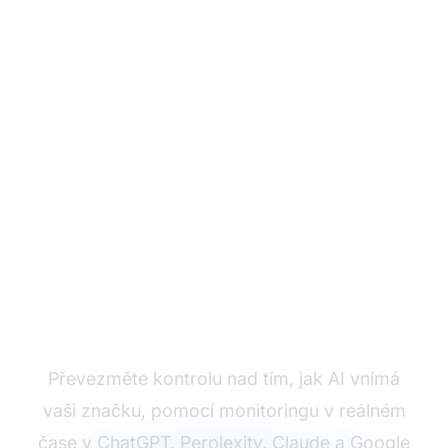
Monitorujte svou
značku napříč AI
systémy
Převezměte kontrolu nad tím, jak AI vnímá
vaši značku, pomocí monitoringu v reálném
čase v ChatGPT, Perplexity, Claude a Google