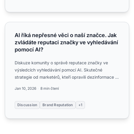
AI říká nepřesné věci o naší značce. Jak zvládáte reputa
AI říká nepřesné věci o naší značce. Jak
zvládáte reputaci značky ve vyhledávání
pomocí AI?
Diskuze komunity o správě reputace značky ve
výsledcích vyhledávání pomocí AI. Skutečné
strategie od marketérů, kteří opravili dezinformace a
zlepšili, jak AI p...
Jan 10, 2026
8 min čtení
Discussion
Brand Reputation
+1