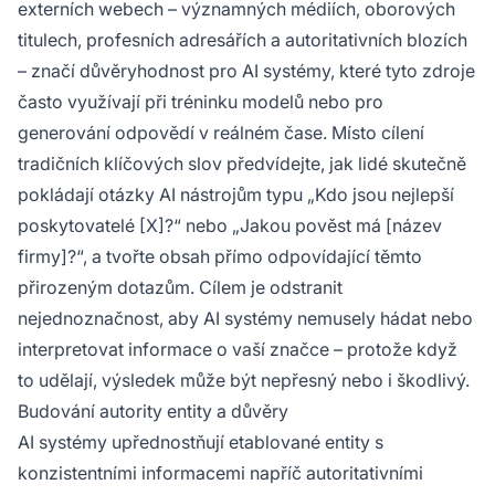
externích webech – významných médiích, oborových
titulech, profesních adresářích a autoritativních blozích
– značí důvěryhodnost pro AI systémy, které tyto zdroje
často využívají při tréninku modelů nebo pro
generování odpovědí v reálném čase. Místo cílení
tradičních klíčových slov předvídejte, jak lidé skutečně
pokládají otázky AI nástrojům typu „Kdo jsou nejlepší
poskytovatelé [X]?“ nebo „Jakou pověst má [název
firmy]?“, a tvořte obsah přímo odpovídající těmto
přirozeným dotazům. Cílem je odstranit
nejednoznačnost, aby AI systémy nemusely hádat nebo
interpretovat informace o vaší značce – protože když
to udělají, výsledek může být nepřesný nebo i škodlivý.
Budování autority entity a důvěry
AI systémy upřednostňují etablované entity s
konzistentními informacemi napříč autoritativními