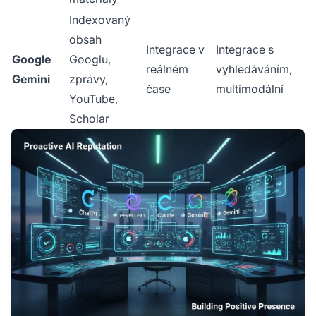
Indexovaný
obsah
Integrace v
Integrace s
Google
Googlu,
reálném
vyhledáváním,
Gemini
zprávy,
čase
multimodální
YouTube,
Scholar