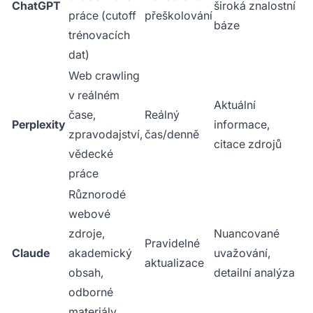
ChatGPT
široká znalostní
práce (cutoff
přeškolování
báze
trénovacích
dat)
Web crawling
v reálném
Aktuální
čase,
Reálný
Perplexity
informace,
zpravodajství,
čas/denně
citace zdrojů
vědecké
práce
Různorodé
webové
zdroje,
Nuancované
Pravidelné
Claude
akademický
uvažování,
aktualizace
obsah,
detailní analýza
odborné
materiály