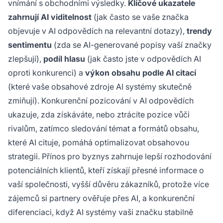
vnímání s obchodními výsledky.
Klíčové ukazatele
zahrnují AI viditelnost
(jak často se vaše značka
objevuje v AI odpovědích na relevantní dotazy),
trendy
sentimentu
(zda se AI-generované popisy vaší značky
zlepšují),
podíl hlasu
(jak často jste v odpovědích AI
oproti konkurenci) a
výkon obsahu podle AI citací
(které vaše obsahové zdroje AI systémy skutečně
zmiňují). Konkurenční pozicování v AI odpovědích
ukazuje, zda získáváte, nebo ztrácíte pozice vůči
rivalům, zatímco sledování témat a formátů obsahu,
které AI cituje, pomáhá optimalizovat obsahovou
strategii. Přínos pro byznys zahrnuje lepší rozhodování
potenciálních klientů, kteří získají přesné informace o
vaší společnosti, vyšší důvěru zákazníků, protože více
zájemců si partnery ověřuje přes AI, a konkurenční
diferenciaci, když AI systémy vaši značku stabilně