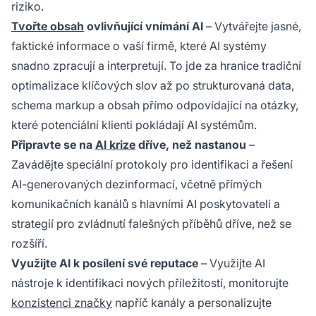
riziko.
Tvořte obsah
ovlivňující vnímání AI
– Vytvářejte jasné,
faktické informace o vaší firmě, které AI systémy
snadno zpracují a interpretují. To jde za hranice tradiční
optimalizace klíčových slov až po strukturovaná data,
schema markup a obsah přímo odpovídající na otázky,
které potenciální klienti pokládají AI systémům.
Připravte se na
AI krize
dříve, než nastanou
–
Zavádějte speciální protokoly pro identifikaci a řešení
AI-generovaných dezinformací, včetně přímých
komunikačních kanálů s hlavními AI poskytovateli a
strategií pro zvládnutí falešných příběhů dříve, než se
rozšíří.
Využijte AI k posílení své reputace
– Využijte AI
nástroje k identifikaci nových příležitostí, monitorujte
konzistenci značky
napříč kanály a personalizujte