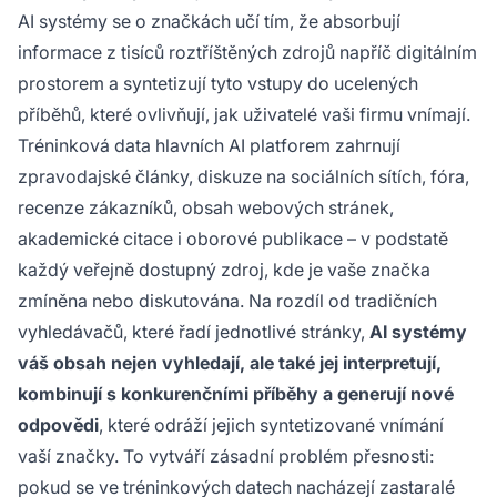
AI systémy se o značkách učí tím, že absorbují
informace z tisíců roztříštěných zdrojů napříč digitálním
prostorem a syntetizují tyto vstupy do ucelených
příběhů, které ovlivňují, jak uživatelé vaši firmu vnímají.
Tréninková data hlavních AI platforem zahrnují
zpravodajské články, diskuze na sociálních sítích, fóra,
recenze zákazníků, obsah webových stránek,
akademické citace i oborové publikace – v podstatě
každý veřejně dostupný zdroj, kde je vaše značka
zmíněna nebo diskutována. Na rozdíl od tradičních
vyhledávačů, které řadí jednotlivé stránky,
AI systémy
váš obsah nejen vyhledají, ale také jej interpretují,
kombinují s konkurenčními příběhy a generují nové
odpovědi
, které odráží jejich syntetizované vnímání
vaší značky. To vytváří zásadní problém přesnosti:
pokud se ve tréninkových datech nacházejí zastaralé