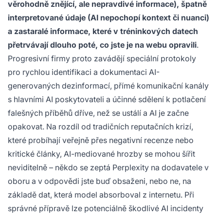
věrohodně znějící, ale nepravdivé informace), špatně
interpretované údaje (AI nepochopí kontext či nuanci)
a zastaralé informace, které v tréninkových datech
přetrvávají dlouho poté, co jste je na webu opravili
.
Progresivní firmy proto zavádějí speciální protokoly
pro rychlou identifikaci a dokumentaci AI-
generovaných dezinformací, přímé komunikační kanály
s hlavními AI poskytovateli a účinné sdělení k potlačení
falešných příběhů dříve, než se ustálí a AI je začne
opakovat. Na rozdíl od tradičních reputačních krizí,
které probíhají veřejně přes negativní recenze nebo
kritické články, AI-mediované hrozby se mohou šířit
neviditelně – někdo se zeptá Perplexity na dodavatele v
oboru a v odpovědi jste buď obsaženi, nebo ne, na
základě dat, která model absorboval z internetu. Při
správné přípravě lze potenciálně škodlivé AI incidenty