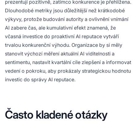
prezentují pozitivně, zatímco konkurence je přehlížena.
Dlouhodobé metriky jsou důležitější než krátkodobé
výkyvy, protože budování autority a ovlivnění vnímání
AI zabere čas, ale kumulativní efekt znamená, že
včasná investice do proaktivní AI reputace vytváří
trvalou konkurenční výhodu. Organizace by si měly
stanovit výchozí měření aktuální AI viditelnosti a
sentimentu, nastavit kvartální cíle zlepšení a informovat
vedení o pokroku, aby prokázaly strategickou hodnotu
investic do správy AI reputace.
Často kladené otázky