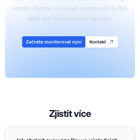
Gemini. Zjistěte, co o vaší společnosti AI říká,
ještě než to ovlivní vaši reputaci.
Začněte monitorovat nyní
Kontakt
Zjistit více
Jak chránit svou značku ve výsledcích vyhledávání AI