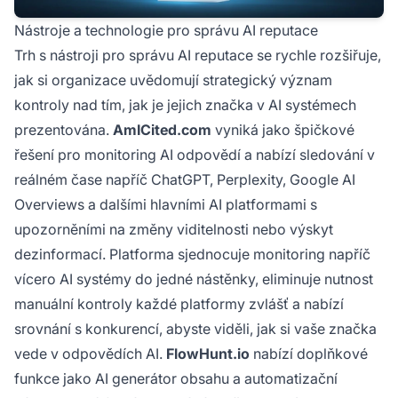
Nástroje a technologie pro správu AI reputace
Trh s nástroji pro správu AI reputace se rychle rozšiřuje,
jak si organizace uvědomují strategický význam
kontroly nad tím, jak je jejich značka v AI systémech
prezentována.
AmICited.com
vyniká jako špičkové
řešení pro monitoring AI odpovědí a nabízí sledování v
reálném čase napříč ChatGPT, Perplexity, Google AI
Overviews a dalšími hlavními AI platformami s
upozorněními na změny viditelnosti nebo výskyt
dezinformací. Platforma sjednocuje monitoring napříč
vícero AI systémy do jedné nástěnky, eliminuje nutnost
manuální kontroly každé platformy zvlášť a nabízí
srovnání s konkurencí, abyste viděli, jak si vaše značka
vede v odpovědích AI.
FlowHunt.io
nabízí doplňkové
funkce jako AI generátor obsahu a automatizační