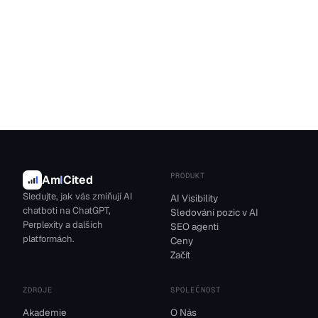
PRODUKT
Am
I
Cited
Sledujte, jak vás zmiňují AI
AI Visibility
chatboti na ChatGPT,
Sledování pozic v AI
Perplexity a dalších
SEO agenti
platformách.
Ceny
Začít
ZDROJE
SPOLEČNOST
Akademie
O Nás