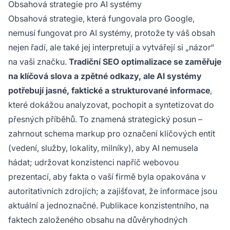
Obsahová strategie pro AI systémy
Obsahová strategie, která fungovala pro Google,
nemusí fungovat pro AI systémy, protože ty váš obsah
nejen řadí, ale také jej interpretují a vytvářejí si „názor“
na vaši značku.
Tradiční SEO optimalizace se zaměřuje
na klíčová slova a zpětné odkazy, ale AI systémy
potřebují jasné, faktické a strukturované informace
,
které dokážou analyzovat, pochopit a syntetizovat do
přesných příběhů. To znamená strategický posun –
zahrnout schema markup pro označení klíčových entit
(vedení, služby, lokality, milníky), aby AI nemusela
hádat; udržovat konzistenci napříč webovou
prezentací, aby fakta o vaší firmě byla opakována v
autoritativních zdrojích; a zajišťovat, že informace jsou
aktuální a jednoznačné. Publikace konzistentního, na
faktech založeného obsahu na důvěryhodných