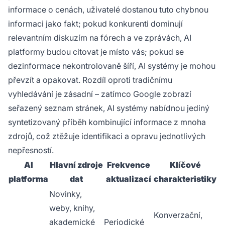
informace o cenách, uživatelé dostanou tuto chybnou
informaci jako fakt; pokud konkurenti dominují
relevantním diskuzím na fórech a ve zprávách, AI
platformy budou citovat je místo vás; pokud se
dezinformace nekontrolovaně šíří, AI systémy je mohou
převzít a opakovat. Rozdíl oproti tradičnímu
vyhledávání je zásadní – zatímco Google zobrazí
seřazený seznam stránek, AI systémy nabídnou jediný
syntetizovaný příběh kombinující informace z mnoha
zdrojů, což ztěžuje identifikaci a opravu jednotlivých
nepřesností.
AI
Hlavní zdroje
Frekvence
Klíčové
platforma
dat
aktualizací
charakteristiky
Novinky,
weby, knihy,
Konverzační,
akademické
Periodické