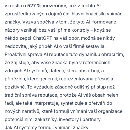
vzrostla
o 527 % meziročně
, což z těchto AI
zprostředkovaných dojmů činí hlavní hnací sílu vnímání
značky. Výzva spočívá v tom, že tyto AI-formované
názory vznikají bez vaší přímé kontroly – když se
někdo zeptá ChatGPT na váš obor, možná se nikdy
nedozvíte, jaký příběh AI o vaší firmě sestavila.
Proaktivní správa AI reputace tuto dynamiku obrací tím,
že zajišťuje, aby vaše značka byla v referenčních
zdrojích AI systémů, datech, která absorbují, a
příbězích, které generují, reprezentována přesně a
pozitivně. To vyžaduje zásadně odlišný přístup než
tradiční správa reputace, protože AI váš obsah nejen
řadí, ale také interpretuje, syntetizuje a přetváří do
nových narativů, které formují vnímání vaší organizace
potenciálními zákazníky, investory i partnery.
Jak AI systémy formují vnímání značky