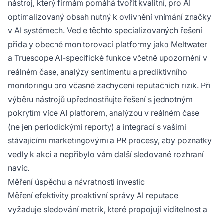
nástroj, který firmám pomáhá tvořit kvalitní, pro AI
optimalizovaný obsah nutný k ovlivnění vnímání značky
v AI systémech. Vedle těchto specializovaných řešení
přidaly obecné monitorovací platformy jako Meltwater
a Truescope AI-specifické funkce včetně upozornění v
reálném čase, analýzy sentimentu a prediktivního
monitoringu pro včasné zachycení reputačních rizik. Při
výběru nástrojů upřednostňujte řešení s jednotným
pokrytím více AI platforem, analýzou v reálném čase
(ne jen periodickými reporty) a integrací s vašimi
stávajícími marketingovými a PR procesy, aby poznatky
vedly k akci a nepřibylo vám další sledované rozhraní
navíc.
Měření úspěchu a návratnosti investic
Měření efektivity proaktivní správy AI reputace
vyžaduje sledování metrik, které propojují viditelnost a