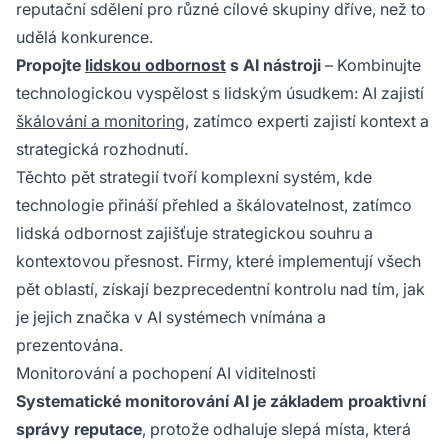
reputační sdělení pro různé cílové skupiny dříve, než to
udělá konkurence.
Propojte
lidskou odbornost
s AI nástroji
– Kombinujte
technologickou vyspělost s lidským úsudkem: AI zajistí
škálování a monitoring
, zatímco experti zajistí kontext a
strategická rozhodnutí.
Těchto pět strategií tvoří komplexní systém, kde
technologie přináší přehled a škálovatelnost, zatímco
lidská odbornost zajišťuje strategickou souhru a
kontextovou přesnost. Firmy, které implementují všech
pět oblastí, získají bezprecedentní kontrolu nad tím, jak
je jejich značka v AI systémech vnímána a
prezentována.
Monitorování a pochopení AI viditelnosti
Systematické monitorování AI je základem proaktivní
správy reputace
, protože odhaluje slepá místa, která