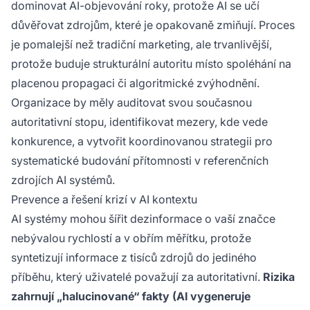
dominovat AI-objevování roky, protože AI se učí
důvěřovat zdrojům, které je opakovaně zmiňují. Proces
je pomalejší než tradiční marketing, ale trvanlivější,
protože buduje strukturální autoritu místo spoléhání na
placenou propagaci či algoritmické zvýhodnění.
Organizace by měly auditovat svou současnou
autoritativní stopu, identifikovat mezery, kde vede
konkurence, a vytvořit koordinovanou strategii pro
systematické budování přítomnosti v referenčních
zdrojích AI systémů.
Prevence a řešení krizí v AI kontextu
AI systémy mohou šířit dezinformace o vaší značce
nebývalou rychlostí a v obřím měřítku, protože
syntetizují informace z tisíců zdrojů do jediného
příběhu, který uživatelé považují za autoritativní.
Rizika
zahrnují „halucinované“ fakty (AI vygeneruje