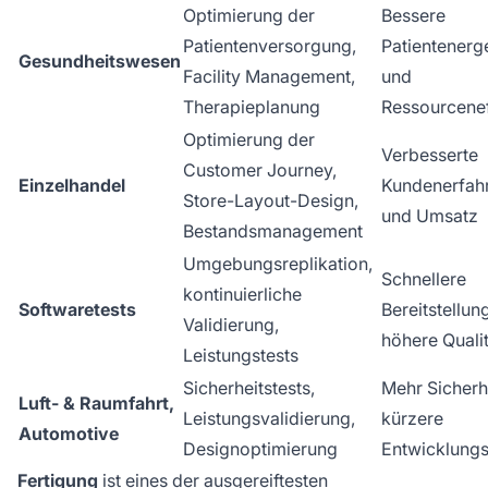
Optimierung der
Bessere
Patientenversorgung,
Patientenerg
Gesundheitswesen
Facility Management,
und
Therapieplanung
Ressourcenef
Optimierung der
Verbesserte
Customer Journey,
Einzelhandel
Kundenerfah
Store-Layout-Design,
und Umsatz
Bestandsmanagement
Umgebungsreplikation,
Schnellere
kontinuierliche
Softwaretests
Bereitstellun
Validierung,
höhere Qualit
Leistungstests
Sicherheitstests,
Mehr Sicherh
Luft- & Raumfahrt,
Leistungsvalidierung,
kürzere
Automotive
Designoptimierung
Entwicklungs
Fertigung
ist eines der ausgereiftesten