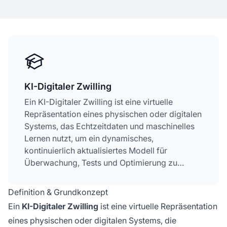
KI-Digitaler Zwilling
Ein KI-Digitaler Zwilling ist eine virtuelle
Repräsentation eines physischen oder digitalen
Systems, das Echtzeitdaten und maschinelles
Lernen nutzt, um ein dynamisches,
kontinuierlich aktualisiertes Modell für
Überwachung, Tests und Optimierung zu
erstellen. Im Gegensatz zu statischen
Simulationen halten digitale Zwillinge eine Live-
Definition & Grundkonzept
Verbindung zu ihren realen Gegenstücken
Ein
KI-Digitaler Zwilling
ist eine virtuelle Repräsentation
aufrecht und ermöglichen Unternehmen,
eines physischen oder digitalen Systems, die
Ergebnisse vorherzusagen, die Leistung zu