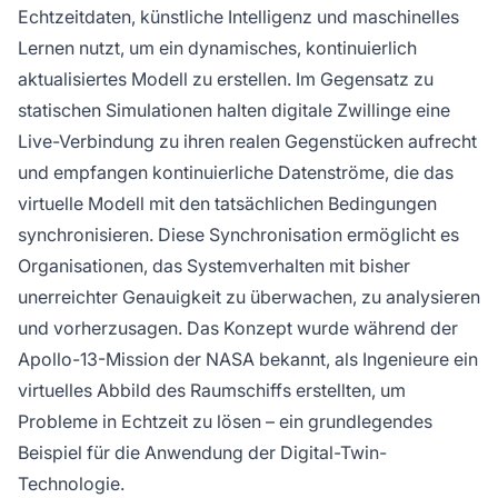
Echtzeitdaten, künstliche Intelligenz und maschinelles
optimieren und Änderungen risikofrei zu testen.
Diese virtuellen Abbilder werden zunehmend
Lernen nutzt, um ein dynamisches, kontinuierlich
für Markenüberwachung, Kundensimulation
aktualisiertes Modell zu erstellen. Im Gegensatz zu
und KI-Systemtests in verschiedenen Branchen
statischen Simulationen halten digitale Zwillinge eine
eingesetzt. Digitale Zwillinge integrieren
Live-Verbindung zu ihren realen Gegenstücken aufrecht
Datenerfassung, Modellierung,
und empfangen kontinuierliche Datenströme, die das
Synchronisierung und KI-gestützte Analytik, um
virtuelle Modell mit den tatsächlichen Bedingungen
prädiktive Erkenntnisse und autonome
Optimierungsfunktionen bereitzustellen.
synchronisieren. Diese Synchronisation ermöglicht es
Organisationen, das Systemverhalten mit bisher
unerreichter Genauigkeit zu überwachen, zu analysieren
und vorherzusagen. Das Konzept wurde während der
Apollo-13-Mission der NASA bekannt, als Ingenieure ein
virtuelles Abbild des Raumschiffs erstellten, um
Probleme in Echtzeit zu lösen – ein grundlegendes
Beispiel für die Anwendung der Digital-Twin-
Technologie.