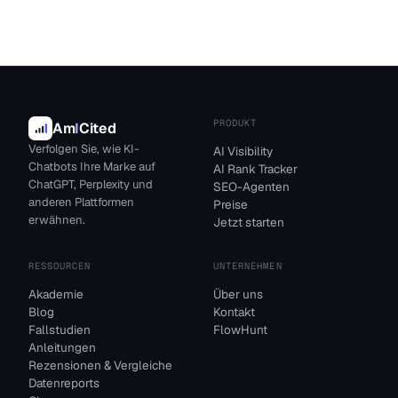
PRODUKT
Am
I
Cited
Verfolgen Sie, wie KI-
AI Visibility
Chatbots Ihre Marke auf
AI Rank Tracker
ChatGPT, Perplexity und
SEO-Agenten
anderen Plattformen
Preise
erwähnen.
Jetzt starten
RESSOURCEN
UNTERNEHMEN
Akademie
Über uns
Blog
Kontakt
Fallstudien
FlowHunt
Anleitungen
Rezensionen & Vergleiche
Datenreports