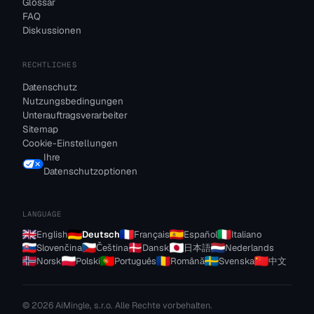
Glossar
FAQ
Diskussionen
RECHTLICHES
Datenschutz
Nutzungsbedingungen
Unterauftragsverarbeiter
Sitemap
Cookie-Einstellungen
Ihre
Datenschutzoptionen
LANGUAGE
English
Deutsch
Français
Español
Italiano
Slovenčina
Čeština
Dansk
日本語
Nederlands
Norsk
Polski
Português
Română
Svenska
中文
© 2026 AiMingle, s.r.o. Alle Rechte vorbehalten.