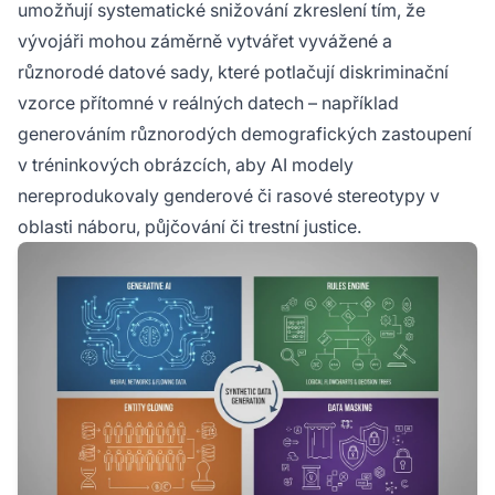
umožňují systematické snižování zkreslení tím, že
vývojáři mohou záměrně vytvářet vyvážené a
různorodé datové sady, které potlačují diskriminační
vzorce přítomné v reálných datech – například
generováním různorodých demografických zastoupení
v tréninkových obrázcích, aby AI modely
nereprodukovaly genderové či rasové stereotypy v
oblasti náboru, půjčování či trestní justice.