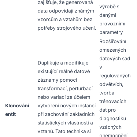
zajišťuje, že generovaná
výrobě s
data odpovídají známým
danými
vzorcům a vztahům bez
provozními
potřeby strojového učení.
parametry
Rozšiřování
omezených
datových sad
Duplikuje a modifikuje
v
existující reálné datové
regulovaných
záznamy pomocí
odvětvích,
transformací, perturbací
tvorba
nebo variací za účelem
trénovacích
Klonování
vytvoření nových instancí
dat pro
entit
při zachování základních
diagnostiku
statistických vlastností a
vzácných
vztahů. Tato technika si
onemocnění,