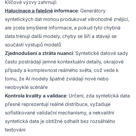
Klíčové výzvy zahrnují:
Halucinace a falešné
informace
: Generátory
syntetických dat mohou produkovat věrohodně znějící,
ale zcela smyšlené informace, a pokud tyto chybná
data trénují další modely, chyby se šíří a stávají se
součástí výstupů modelů
Zjednodušení a ztráta nuancí
: Syntetické datové sady
často postrádají jemné kontextuální detaily, okrajové
případy a komplexnost reálného světa, což vede k
tomu, že AI modely špatně zvládají nové nebo
neobvyklé scénáře
Kontrola kvality a validace
: Určení, zda syntetická data
přesně reprezentují reálné distribuce, vyžaduje
sofistikované validační mechanismy, a nekvalitní
syntetická data je obtížné odhalit bez rozsáhlého
testování