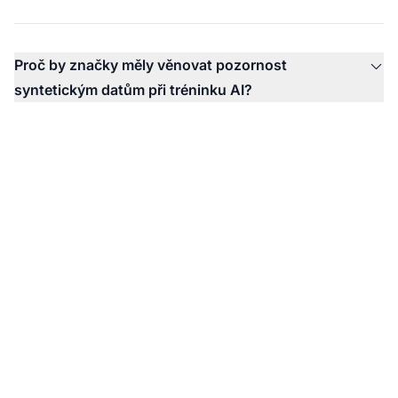
Proč by značky měly věnovat pozornost
syntetickým datům při tréninku AI?
Sledujte svou značku v
AI-generovaném