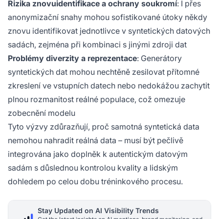
Rizika znovuidentifikace a ochrany soukromí
: I přes
anonymizační snahy mohou sofistikované útoky někdy
znovu identifikovat jednotlivce v syntetických datových
sadách, zejména při kombinaci s jinými zdroji dat
Problémy diverzity a reprezentace
: Generátory
syntetických dat mohou nechtěně zesilovat přítomné
zkreslení ve vstupních datech nebo nedokážou zachytit
plnou rozmanitost reálné populace, což omezuje
zobecnění modelu
Tyto výzvy zdůrazňují, proč samotná syntetická data
nemohou nahradit reálná data – musí být pečlivě
integrována jako doplněk k autentickým datovým
sadám s důslednou kontrolou kvality a lidským
dohledem po celou dobu tréninkového procesu.
Stay Updated on AI Visibility Trends