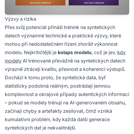
Výzvy a rizika
Přes svůj potenciál přináší trénink na syntetických
datech významné technické a praktické výzvy, které
mohou při nedostatečném řízení zhoršit výkonnost
modelu. Nejkritičtější je
kolaps modelu
, což je jev,
kdy
modely
AI trénované převážně na syntetických datech
výrazně ztrácejí kvalitu, přesnost a koherenci výstupů.
Dochází k tomu proto, že syntetická data, byť
statisticky podobná reálným, postrádají jemnou
komplexnost a okrajové případy autentických informací
– pokud se modely trénují na AI-generovaném obsahu,
začínají chyby a artefakty zesilovat, čímž vzniká
kumulativní problém, kdy každá další generace
syntetických dat je nekvalitnější.