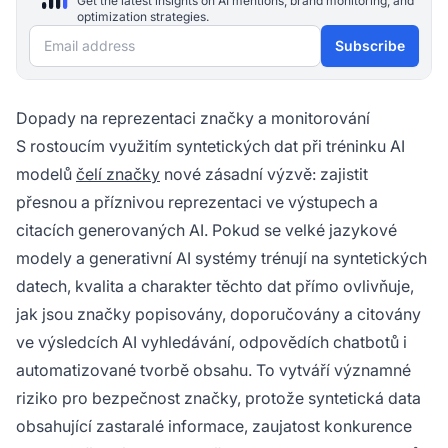
Get the latest insights on AI mentions, brand monitoring, and
optimization strategies.
Email address
Subscribe
Dopady na reprezentaci značky a monitorování
S rostoucím využitím syntetických dat při tréninku AI
modelů
čelí značky
nové zásadní výzvě: zajistit
přesnou a příznivou reprezentaci ve výstupech a
citacích generovaných AI. Pokud se velké jazykové
modely a generativní AI systémy trénují na syntetických
datech, kvalita a charakter těchto dat přímo ovlivňuje,
jak jsou značky popisovány, doporučovány a citovány
ve výsledcích AI vyhledávání, odpovědích chatbotů i
automatizované tvorbě obsahu. To vytváří významné
riziko pro bezpečnost značky, protože syntetická data
obsahující zastaralé informace, zaujatost konkurence