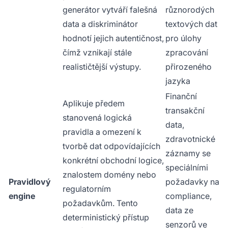
generátor vytváří falešná
různorodých
data a diskriminátor
textových dat
hodnotí jejich autentičnost,
pro úlohy
čímž vznikají stále
zpracování
realističtější výstupy.
přirozeného
jazyka
Finanční
Aplikuje předem
transakční
stanovená logická
data,
pravidla a omezení k
zdravotnické
tvorbě dat odpovídajících
záznamy se
konkrétní obchodní logice,
speciálními
znalostem domény nebo
Pravidlový
požadavky na
regulatorním
engine
compliance,
požadavkům. Tento
data ze
deterministický přístup
senzorů ve