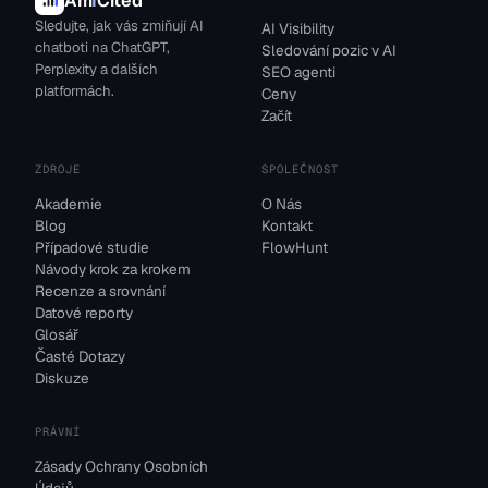
Am
I
Cited
Sledujte, jak vás zmiňují AI
AI Visibility
chatboti na ChatGPT,
Sledování pozic v AI
Perplexity a dalších
SEO agenti
platformách.
Ceny
Začít
ZDROJE
SPOLEČNOST
Akademie
O Nás
Blog
Kontakt
Případové studie
FlowHunt
Návody krok za krokem
Recenze a srovnání
Datové reporty
Glosář
Časté Dotazy
Diskuze
PRÁVNÍ
Zásady Ochrany Osobních