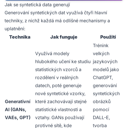
Jak se syntetická data generují
Generování syntetických dat využívá čtyři hlavní
techniky, z nichž každá má odlišné mechanismy a
uplatnění:
Technika
Jak funguje
Použití
Trénink
Využívá modely
velkých
hlubokého učení ke studiu
jazykových
statistických vzorců a
modelů jako
rozdělení v reálných
ChatGPT,
datech, poté generuje
generování
nové syntetické vzorky,
syntetických
Generativní
které zachovávají stejné
obrázků
AI (GANs,
statistické vlastnosti a
pomocí
VAEs, GPT)
vztahy. GANs používají
DALL-E,
protivné sítě, kde
tvorba