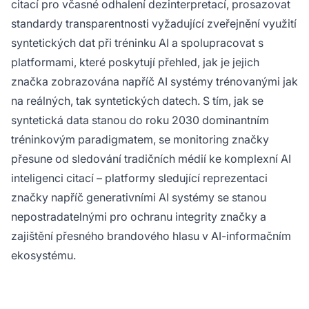
citací pro včasné odhalení dezinterpretací, prosazovat
standardy transparentnosti vyžadující zveřejnění využití
syntetických dat při tréninku AI a spolupracovat s
platformami, které poskytují přehled, jak je jejich
značka zobrazována napříč AI systémy trénovanými jak
na reálných, tak syntetických datech. S tím, jak se
syntetická data stanou do roku 2030 dominantním
tréninkovým paradigmatem, se monitoring značky
přesune od sledování tradičních médií ke komplexní AI
inteligenci citací – platformy sledující reprezentaci
značky napříč generativními AI systémy se stanou
nepostradatelnými pro ochranu integrity značky a
zajištění přesného brandového hlasu v AI-informačním
ekosystému.