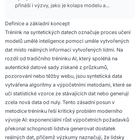
přináší i výzvy, jako je kolaps modelu a
halucinace, které vyžadují pečlivé řízení a
validaci.
Definice a základní koncept
Trénink na syntetických datech označuje proces učení
modelů umělé inteligence pomocí uměle vytvořených
dat místo reálných informací vytvořených lidmi. Na
rozdíl od tradičního tréninku AI, který spoléhá na
autentické datové sady získané z průzkumů,
pozorování nebo těžby webu, jsou syntetická data
vytvářena algoritmy a výpočetními metodami, které se
učí statistické vzorce ze stávajících dat nebo generují
zcela nová data od nuly. Tento zásadní posun v
metodice tréninku řeší kritický problém moderního
vývoje AI: exponenciální růst výpočetních požadavků
překonal schopnosti lidstva generovat dostatek
reálných dat, přičemž výzkumy naznačují, že lidsky