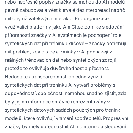
nebo nepřesné popisy značky se mohou do AI modelů
pevně zabudovat a vést k trvalé dezinterpretaci napříč
miliony uživatelských interakcí. Pro organizace
využívající platformy jako AmICited.com ke sledování
přítomnosti značky v AI systémech je pochopení role
syntetických dat při tréninku klíčové – značky potřebují
mít přehled, zda citace a zmínky v AI pocházejí z
reálných trénovacích dat nebo syntetických zdrojů,
protože to ovlivňuje důvěryhodnost a přesnost.
Nedostatek transparentnosti ohledně využití
syntetických dat při tréninku AI vytváří problémy s
odpovědností: společnosti nemohou snadno zjistit, zda
byly jejich informace správně reprezentovány v
syntetických datových sadách použitých pro trénink
modelů, které ovlivňují vnímání spotřebitelů. Progresivní
značky by měly upřednostnit AI monitoring a sledování