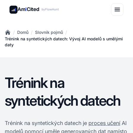
Am
I
Cited
by
FlowHunt
/
/
/
Domů
Slovník pojmů
Home
Trénink na syntetických datech: Vývoj AI modelů s umělými
daty
Trénink na
syntetických datech
Trénink na syntetických datech je
proces učení
AI
modelů pomocí uměle generovaných dat namísto