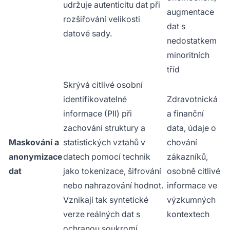
udržuje autenticitu dat při
augmentace
rozšiřování velikosti
dat s
datové sady.
nedostatkem
minoritních
tříd
Skrývá citlivé osobní
identifikovatelné
Zdravotnická
informace (PII) při
a finanční
zachování struktury a
data, údaje o
Maskování a
statistických vztahů v
chování
anonymizace
datech pomocí technik
zákazníků,
dat
jako tokenizace, šifrování
osobně citlivé
nebo nahrazování hodnot.
informace ve
Vznikají tak syntetické
výzkumných
verze reálných dat s
kontextech
ochranou soukromí.