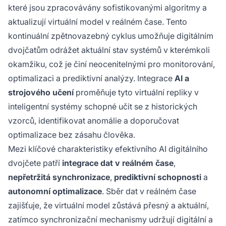
které jsou zpracovávány sofistikovanými algoritmy a
aktualizují virtuální model v reálném čase. Tento
kontinuální zpětnovazebný cyklus umožňuje digitálním
dvojčatům odrážet aktuální stav systémů v kterémkoli
okamžiku, což je činí neocenitelnými pro monitorování,
optimalizaci a prediktivní analýzy. Integrace
AI a
strojového učení
proměňuje tyto virtuální repliky v
inteligentní systémy schopné učit se z historických
vzorců, identifikovat anomálie a doporučovat
optimalizace bez zásahu člověka.
Mezi klíčové charakteristiky efektivního AI digitálního
dvojčete patří
integrace dat v reálném čase
,
nepřetržitá synchronizace
,
prediktivní schopnosti
a
autonomní optimalizace
. Sběr dat v reálném čase
zajišťuje, že virtuální model zůstává přesný a aktuální,
zatímco synchronizační mechanismy udržují digitální a