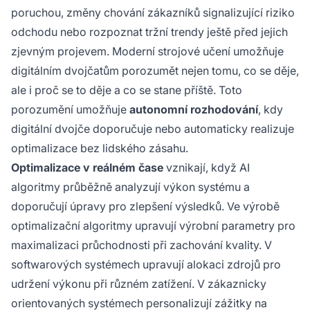
poruchou, změny chování zákazníků signalizující riziko
odchodu nebo rozpoznat tržní trendy ještě před jejich
zjevným projevem. Moderní strojové učení umožňuje
digitálním dvojčatům porozumět nejen tomu, co se děje,
ale i proč se to děje a co se stane příště. Toto
porozumění umožňuje
autonomní rozhodování
, kdy
digitální dvojče doporučuje nebo automaticky realizuje
optimalizace bez lidského zásahu.
Optimalizace v reálném čase
vznikají, když AI
algoritmy průběžně analyzují výkon systému a
doporučují úpravy pro zlepšení výsledků. Ve výrobě
optimalizační algoritmy upravují výrobní parametry pro
maximalizaci průchodnosti při zachování kvality. V
softwarových systémech upravují alokaci zdrojů pro
udržení výkonu při různém zatížení. V zákaznicky
orientovaných systémech personalizují zážitky na