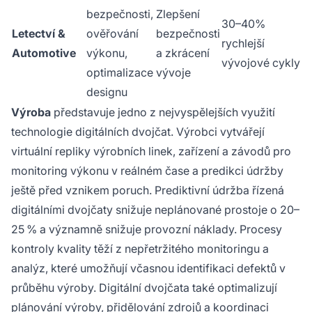
bezpečnosti,
Zlepšení
30–40%
Letectví &
ověřování
bezpečnosti
rychlejší
Automotive
výkonu,
a zkrácení
vývojové cykly
optimalizace
vývoje
designu
Výroba
představuje jedno z nejvyspělejších využití
technologie digitálních dvojčat. Výrobci vytvářejí
virtuální repliky výrobních linek, zařízení a závodů pro
monitoring výkonu v reálném čase a predikci údržby
ještě před vznikem poruch. Prediktivní údržba řízená
digitálními dvojčaty snižuje neplánované prostoje o 20–
25 % a významně snižuje provozní náklady. Procesy
kontroly kvality těží z nepřetržitého monitoringu a
analýz, které umožňují včasnou identifikaci defektů v
průběhu výroby. Digitální dvojčata také optimalizují
plánování výroby, přidělování zdrojů a koordinaci