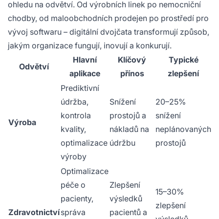
ohledu na odvětví. Od výrobních linek po nemocniční
chodby, od maloobchodních prodejen po prostředí pro
vývoj softwaru – digitální dvojčata transformují způsob,
jakým organizace fungují, inovují a konkurují.
Hlavní
Klíčový
Typické
Odvětví
aplikace
přínos
zlepšení
Prediktivní
údržba,
Snížení
20–25%
kontrola
prostojů a
snížení
Výroba
kvality,
nákladů na
neplánovaných
optimalizace
údržbu
prostojů
výroby
Optimalizace
péče o
Zlepšení
15–30%
pacienty,
výsledků
zlepšení
Zdravotnictví
správa
pacientů a