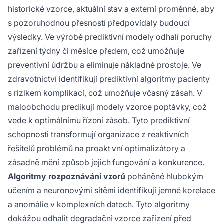
historické vzorce, aktuální stav a externí proměnné, aby
s pozoruhodnou přesností předpovídaly budoucí
výsledky. Ve výrobě prediktivní modely odhalí poruchy
zařízení týdny či měsíce předem, což umožňuje
preventivní údržbu a eliminuje nákladné prostoje. Ve
zdravotnictví identifikují prediktivní algoritmy pacienty
s rizikem komplikací, což umožňuje včasný zásah. V
maloobchodu predikují modely vzorce poptávky, což
vede k optimálnímu řízení zásob. Tyto prediktivní
schopnosti transformují organizace z reaktivních
řešitelů problémů na proaktivní optimalizátory a
zásadně mění způsob jejich fungování a konkurence.
Algoritmy rozpoznávání vzorů
poháněné hlubokým
učením a neuronovými sítěmi identifikují jemné korelace
a anomálie v komplexních datech. Tyto algoritmy
dokážou odhalit degradační vzorce zařízení před