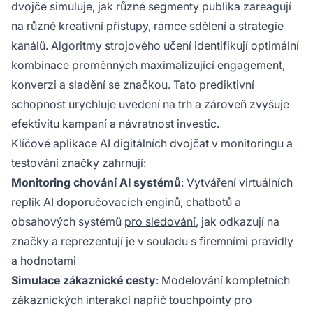
dvojče simuluje, jak různé segmenty publika zareagují
na různé kreativní přístupy, rámce sdělení a strategie
kanálů. Algoritmy strojového učení identifikují optimální
kombinace proměnných maximalizující engagement,
konverzi a sladění se značkou. Tato prediktivní
schopnost urychluje uvedení na trh a zároveň zvyšuje
efektivitu kampaní a návratnost investic.
Klíčové aplikace AI digitálních dvojčat v monitoringu a
testování značky zahrnují:
Monitoring chování AI systémů
: Vytváření virtuálních
replik AI doporučovacích enginů, chatbotů a
obsahových systémů
pro sledování
, jak odkazují na
značky a reprezentují je v souladu s firemními pravidly
a hodnotami
Simulace zákaznické cesty
: Modelování kompletních
zákaznických interakcí
napříč touchpointy
pro