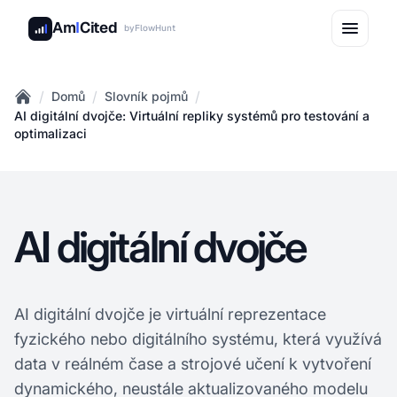
Am
I
Cited
by
FlowHunt
/
/
/
Domů
Slovník pojmů
Home
AI digitální dvojče: Virtuální repliky systémů pro testování a
optimalizaci
AI digitální dvojče
AI digitální dvojče je virtuální reprezentace
fyzického nebo digitálního systému, která využívá
data v reálném čase a strojové učení k vytvoření
dynamického, neustále aktualizovaného modelu