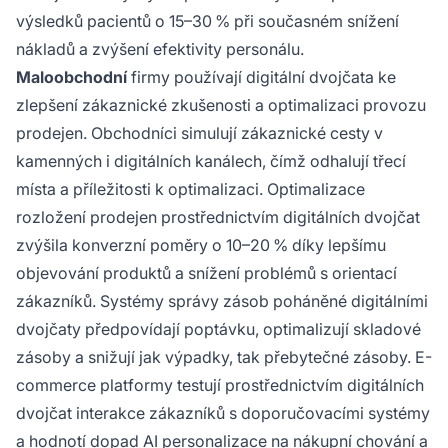
výsledků pacientů o 15–30 % při současném snížení
nákladů a zvýšení efektivity personálu.
Maloobchodní
firmy používají digitální dvojčata ke
zlepšení zákaznické zkušenosti a optimalizaci provozu
prodejen. Obchodníci simulují zákaznické cesty v
kamenných i digitálních kanálech, čímž odhalují třecí
místa a příležitosti k optimalizaci. Optimalizace
rozložení prodejen prostřednictvím digitálních dvojčat
zvýšila konverzní poměry o 10–20 % díky lepšímu
objevování produktů a snížení problémů s orientací
zákazníků. Systémy správy zásob poháněné digitálními
dvojčaty předpovídají poptávku, optimalizují skladové
zásoby a snižují jak výpadky, tak přebytečné zásoby. E-
commerce platformy testují prostřednictvím digitálních
dvojčat interakce zákazníků s doporučovacími systémy
a hodnotí dopad AI personalizace na nákupní chování a