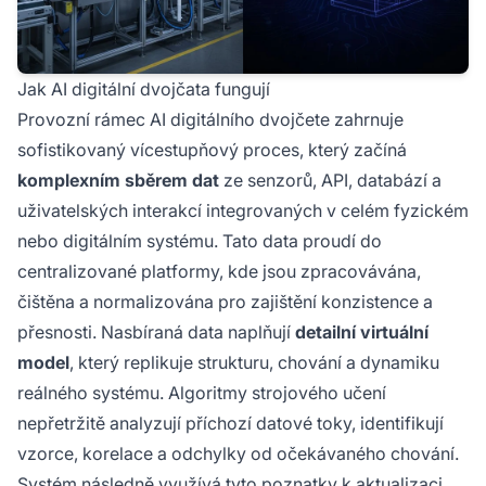
Jak AI digitální dvojčata fungují
Provozní rámec AI digitálního dvojčete zahrnuje
sofistikovaný vícestupňový proces, který začíná
komplexním sběrem dat
ze senzorů, API, databází a
uživatelských interakcí integrovaných v celém fyzickém
nebo digitálním systému. Tato data proudí do
centralizované platformy, kde jsou zpracovávána,
čištěna a normalizována pro zajištění konzistence a
přesnosti. Nasbíraná data naplňují
detailní virtuální
model
, který replikuje strukturu, chování a dynamiku
reálného systému. Algoritmy strojového učení
nepřetržitě analyzují příchozí datové toky, identifikují
vzorce, korelace a odchylky od očekávaného chování.
Systém následně využívá tyto poznatky k aktualizaci