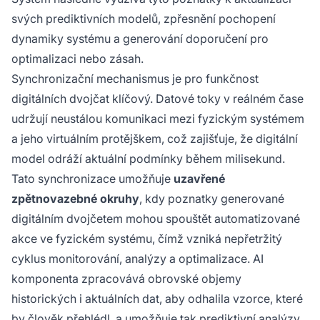
svých prediktivních modelů, zpřesnění pochopení
dynamiky systému a generování doporučení pro
optimalizaci nebo zásah.
Synchronizační mechanismus je pro funkčnost
digitálních dvojčat klíčový. Datové toky v reálném čase
udržují neustálou komunikaci mezi fyzickým systémem
a jeho virtuálním protějškem, což zajišťuje, že digitální
model odráží aktuální podmínky během milisekund.
Tato synchronizace umožňuje
uzavřené
zpětnovazebné okruhy
, kdy poznatky generované
digitálním dvojčetem mohou spouštět automatizované
akce ve fyzickém systému, čímž vzniká nepřetržitý
cyklus monitorování, analýzy a optimalizace. AI
komponenta zpracovává obrovské objemy
historických i aktuálních dat, aby odhalila vzorce, které
by člověk přehlédl, a umožňuje tak prediktivní analýzy,