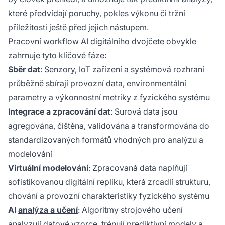
které předvídají poruchy, pokles výkonu či tržní
příležitosti ještě před jejich nástupem.
Pracovní workflow AI digitálního dvojčete obvykle
zahrnuje tyto klíčové fáze:
Sběr dat
: Senzory, IoT zařízení a systémová rozhraní
průběžně sbírají provozní data, environmentální
parametry a výkonnostní metriky z fyzického systému
Integrace a zpracování dat
: Surová data jsou
agregována, čištěna, validována a transformována do
standardizovaných formátů vhodných pro analýzu a
modelování
Virtuální modelování
: Zpracovaná data naplňují
sofistikovanou digitální repliku, která zrcadlí strukturu,
chování a provozní charakteristiky fyzického systému
AI
analýza a učení
: Algoritmy strojového učení
analyzují datové vzorce, trénují prediktivní modely a