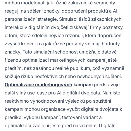
mohou modelovat, jak různé zákaznické segmenty
reagují na sdělení značky, doporučení produktů a AI
personalizační strategie. Simulací tisíců zákaznických
interakcí v digitálním dvojčeti získávají firmy poznatky
o tom, která sdělení nejvíce rezonují, která doporučení
zvyšují konverzi a jak různé persony vnímají hodnoty
značky. Tato simulační schopnost umožňuje datově
řízenou optimalizaci marketingových kampaní ještě
předtím, než zasáhnou reálné publikum, což významně
snižuje riziko neefektivních nebo nevhodných sdělení.
Optimalizace marketingových
kampaní
představuje
další silný use-case pro AI digitální dvojčata. Namísto
reaktivního vyhodnocování výsledků po spuštění
kampaní mohou organizace využít digitální dvojčata k
predikci výkonu kampaní, testování variant a
optimalizaci zacílení ještě před nasazením. Digitální