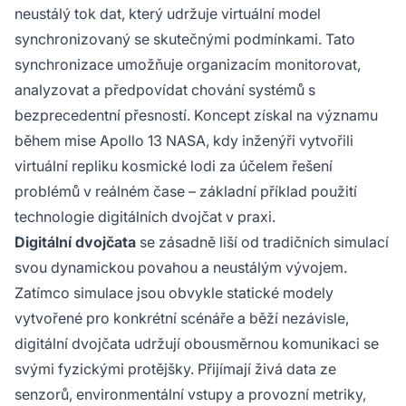
analýzy poháněné AI, aby poskytla prediktivní
neustálý tok dat, který udržuje virtuální model
informace a autonomní optimalizační
synchronizovaný se skutečnými podmínkami. Tato
schopnosti.
synchronizace umožňuje organizacím monitorovat,
analyzovat a předpovídat chování systémů s
bezprecedentní přesností. Koncept získal na významu
během mise Apollo 13 NASA, kdy inženýři vytvořili
virtuální repliku kosmické lodi za účelem řešení
problémů v reálném čase – základní příklad použití
technologie digitálních dvojčat v praxi.
Digitální dvojčata
se zásadně liší od tradičních simulací
svou dynamickou povahou a neustálým vývojem.
Zatímco simulace jsou obvykle statické modely
vytvořené pro konkrétní scénáře a běží nezávisle,
digitální dvojčata udržují obousměrnou komunikaci se
svými fyzickými protějšky. Přijímají živá data ze
senzorů, environmentální vstupy a provozní metriky,