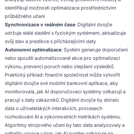
identifikují možnosti optimalizace prostřednictvím
průběžného učení
Synchronizace v reálném čase
: Digitální dvojče
udržuje stálé sladění s fyzickým systémem, aktualizuje
svůj stav a predikce s přicházejícími daty
Autonomní optimalizace
: Systém generuje doporučení
nebo spouští automatizované akce pro optimalizaci
výkonu, prevenci poruch nebo zlepšení výsledků
Praktický příklad: finanční společnost může vytvořit
digitální dvojče své mobilní bankovní aplikace, aby
monitorovala, jak AI doporučovací systémy odkazují a
pracují s daty zákazníků. Digitální dvojče by sbíralo
data o uživatelských interakcích, procesech
rozhodování AI a výkonnostních metrikách systému.
Algoritmy strojového učení by tato data analyzovaly a
odhalily vzorce v tom, jak AI systém odkazuje na