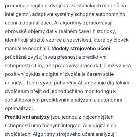
proměňuje digitální dvojčata ze statických modelů na
inteligentní, adaptivní systémy schopné autonomního
učení a optimalizace. AI algoritmy zpracovávají
obrovské objemy dat v reálném čase i historicky,
identifikují složité vzorce a souvislosti, které by člověk
manuálně neodhalil.
Modely strojového učení
průběžně zvyšují svou přesnost a prediktivní
schopnosti s tím, jak zpracovávají více dat, čímž vzniká
pozitivní cyklus a digitální dvojče je časem stále
cennější. Tento vývoj poháněný AI umožňuje digitálním
dvojčatům přejít od jednoduchého monitoringu k
sofistikovaným prediktivním analýzám a autonomní
optimalizaci.
Prediktivní analýzy
jsou jednou z nejcennějších
schopností umožněných integrací AI v digitálních
dvojčatech. Algoritmy strojového učení analyzují