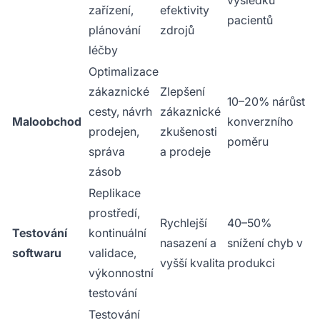
výsledků
zařízení,
efektivity
pacientů
plánování
zdrojů
léčby
Optimalizace
zákaznické
Zlepšení
10–20% nárůst
cesty, návrh
zákaznické
Maloobchod
konverzního
prodejen,
zkušenosti
poměru
správa
a prodeje
zásob
Replikace
prostředí,
Rychlejší
40–50%
Testování
kontinuální
nasazení a
snížení chyb v
softwaru
validace,
vyšší kvalita
produkci
výkonnostní
testování
Testování