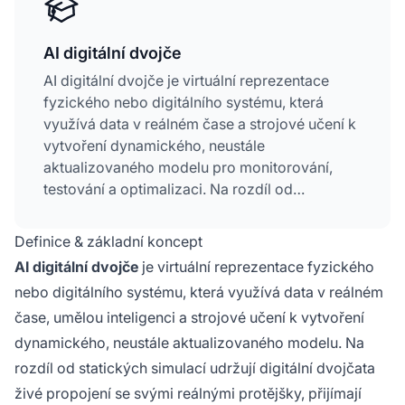
AI digitální dvojče
AI digitální dvojče je virtuální reprezentace
fyzického nebo digitálního systému, která
využívá data v reálném čase a strojové učení k
vytvoření dynamického, neustále
aktualizovaného modelu pro monitorování,
testování a optimalizaci. Na rozdíl od
statických simulací udržují digitální dvojčata
živé propojení se svými reálnými protějšky,
Definice & základní koncept
což organizacím umožňuje předpovídat
AI digitální dvojče
je virtuální reprezentace fyzického
výsledky, optimalizovat výkon a testovat
nebo digitálního systému, která využívá data v reálném
změny bez rizika. Tyto virtuální repliky se stále
čase, umělou inteligenci a strojové učení k vytvoření
více využívají pro monitorování značky,
simulaci chování zákazníků a testování AI
dynamického, neustále aktualizovaného modelu. Na
systémů napříč odvětvími. Digitální dvojčata
rozdíl od statických simulací udržují digitální dvojčata
integrují sběr dat, modelování, synchronizaci a
živé propojení se svými reálnými protějšky, přijímají