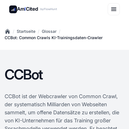
Am
I
Cited
by
FlowHunt
/
/
/
Startseite
Glossar
Home
CCBot: Common Crawls KI-Trainingsdaten-Crawler
CCBot
CCBot ist der Webcrawler von Common Crawl,
der systematisch Milliarden von Webseiten
sammelt, um offene Datensätze zu erstellen, die
von KI-Unternehmen für das Training großer
Sprachmodelle verwendet werden. Er beachtet