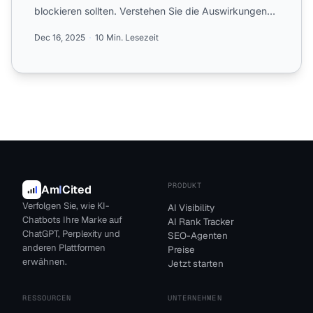
blockieren sollten. Verstehen Sie die Auswirkungen
auf Ihre...
Dec 16, 2025
10 Min. Lesezeit
PRODUKT
Am
I
Cited
Verfolgen Sie, wie KI-
AI Visibility
Chatbots Ihre Marke auf
AI Rank Tracker
ChatGPT, Perplexity und
SEO-Agenten
anderen Plattformen
Preise
erwähnen.
Jetzt starten
RESSOURCEN
UNTERNEHMEN