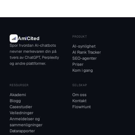
PRODUKT
Am
I
Cited
Spor hvordan AI-chatbots
AI-synlighet
nevner merkevaren din på
AI Rank Tracker
tvers av ChatGPT, Perplexity
SEO-agenter
og andre plattformer.
Priser
Kom i gang
RESSURSER
SELSKAP
Akademi
Om oss
Blogg
Kontakt
Casestudier
FlowHunt
Veiledninger
Anmeldelser og
sammenligninger
Datarapporter