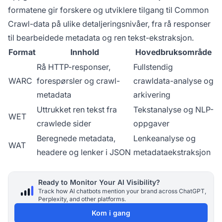
formatene gir forskere og utviklere tilgang til Common
Crawl-data på ulike detaljeringsnivåer, fra rå responser
til bearbeidede metadata og ren tekst-ekstraksjon.
Format
Innhold
Hovedbruksområde
Rå HTTP-responser,
Fullstendig
WARC
forespørsler og crawl-
crawldata-analyse og
metadata
arkivering
Uttrukket ren tekst fra
Tekstanalyse og NLP-
WET
crawlede sider
oppgaver
Beregnede metadata,
Lenkeanalyse og
WAT
headere og lenker i JSON
metadataekstraksjon
Ready to Monitor Your AI Visibility?
Track how AI chatbots mention your brand across ChatGPT,
Perplexity, and other platforms.
Kom i gang