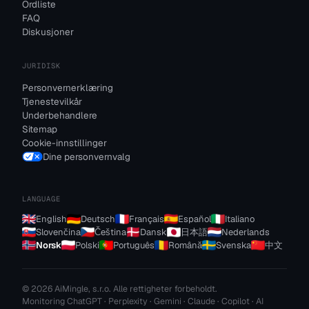
Ordliste
FAQ
Diskusjoner
JURIDISK
Personvernerklæring
Tjenestevilkår
Underbehandlere
Sitemap
Cookie-innstillinger
Dine personvernvalg
LANGUAGE
English
Deutsch
Français
Español
Italiano
Slovenčina
Čeština
Dansk
日本語
Nederlands
Norsk
Polski
Português
Română
Svenska
中文
© 2026 AiMingle, s.r.o. Alle rettigheter forbeholdt.
Monitoring ChatGPT · Perplexity · Gemini · Claude · Copilot · AI