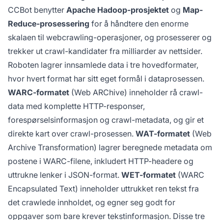
CCBot benytter
Apache Hadoop-prosjektet
og
Map-
Reduce-prosessering
for å håndtere den enorme
skalaen til webcrawling-operasjoner, og prosesserer og
trekker ut crawl-kandidater fra milliarder av nettsider.
Roboten lagrer innsamlede data i tre hovedformater,
hvor hvert format har sitt eget formål i dataprosessen.
WARC-formatet
(Web ARChive) inneholder rå crawl-
data med komplette HTTP-responser,
forespørselsinformasjon og crawl-metadata, og gir et
direkte kart over crawl-prosessen.
WAT-formatet
(Web
Archive Transformation) lagrer beregnede metadata om
postene i WARC-filene, inkludert HTTP-headere og
uttrukne lenker i JSON-format.
WET-formatet
(WARC
Encapsulated Text) inneholder uttrukket ren tekst fra
det crawlede innholdet, og egner seg godt for
oppgaver som bare krever tekstinformasjon. Disse tre