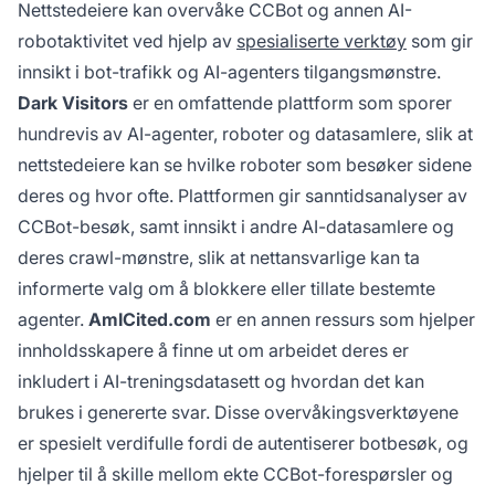
Nettstedeiere kan overvåke CCBot og annen AI-
robotaktivitet ved hjelp av
spesialiserte verktøy
som gir
innsikt i bot-trafikk og AI-agenters tilgangsmønstre.
Dark Visitors
er en omfattende plattform som sporer
hundrevis av AI-agenter, roboter og datasamlere, slik at
nettstedeiere kan se hvilke roboter som besøker sidene
deres og hvor ofte. Plattformen gir sanntidsanalyser av
CCBot-besøk, samt innsikt i andre AI-datasamlere og
deres crawl-mønstre, slik at nettansvarlige kan ta
informerte valg om å blokkere eller tillate bestemte
agenter.
AmICited.com
er en annen ressurs som hjelper
innholdsskapere å finne ut om arbeidet deres er
inkludert i AI-treningsdatasett og hvordan det kan
brukes i genererte svar. Disse overvåkingsverktøyene
er spesielt verdifulle fordi de autentiserer botbesøk, og
hjelper til å skille mellom ekte CCBot-forespørsler og