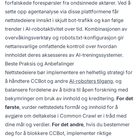
forfalskede forespørsler fra ondsinnede aktører. Ved å
sette opp agentanalyse via disse plattformene får
nettstedeiere innsikt i skjult bot-trafikk og kan følge
trender i AI-robotaktivitet over tid. Kombinasjonen av
overvåkingsverktøy og robots.txt-konfigurasjon gir
nettansvarlige omfattende kontroll over hvordan
innholdet deres aksesseres av AI-treningssystemer.
Beste Praksis og Anbefalinger
Nettstedeiere bør implementere en helhetlig strategi for
å håndtere CCBot og andre
AI-roboters tilgang
, og
balansere fordelene av å bidra til åpen forskning med
bekymringer om bruk av innhold og kreditering.
For det
første
, vurder nettstedets formål og innhold for å
avgjøre om deltakelse i Common Crawl er i tråd med
dine mål og verdier.
For det andre
, hvis du bestemmer
deg for å blokkere CCBot, implementer riktige