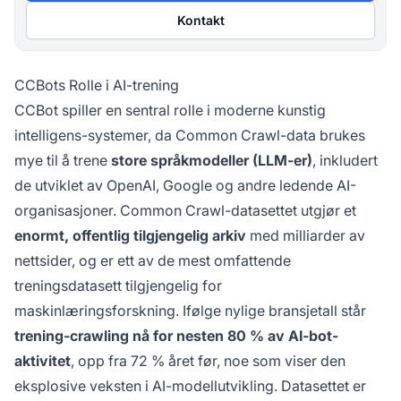
Kontakt
CCBots Rolle i AI-trening
CCBot spiller en sentral rolle i moderne kunstig
intelligens-systemer, da Common Crawl-data brukes
mye til å trene
store språkmodeller (LLM-er)
, inkludert
de utviklet av OpenAI, Google og andre ledende AI-
organisasjoner. Common Crawl-datasettet utgjør et
enormt, offentlig tilgjengelig arkiv
med milliarder av
nettsider, og er ett av de mest omfattende
treningsdatasett tilgjengelig for
maskinlæringsforskning. Ifølge nylige bransjetall står
trening-crawling nå for nesten 80 % av AI-bot-
aktivitet
, opp fra 72 % året før, noe som viser den
eksplosive veksten i AI-modellutvikling. Datasettet er