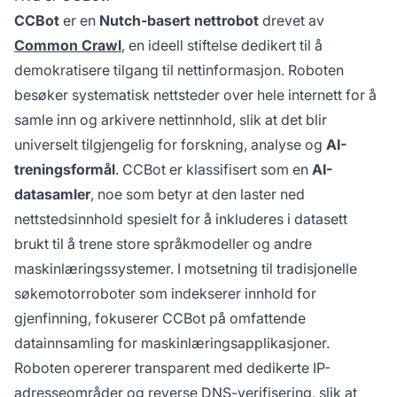
CCBot
er en
Nutch-basert nettrobot
drevet av
Common Crawl
, en ideell stiftelse dedikert til å
demokratisere tilgang til nettinformasjon. Roboten
besøker systematisk nettsteder over hele internett for å
samle inn og arkivere nettinnhold, slik at det blir
universelt tilgjengelig for forskning, analyse og
AI-
treningsformål
. CCBot er klassifisert som en
AI-
datasamler
, noe som betyr at den laster ned
nettstedsinnhold spesielt for å inkluderes i datasett
brukt til å trene store språkmodeller og andre
maskinlæringssystemer. I motsetning til tradisjonelle
søkemotorroboter som indekserer innhold for
gjenfinning, fokuserer CCBot på omfattende
datainnsamling for maskinlæringsapplikasjoner.
Roboten opererer transparent med dedikerte IP-
adresseområder og reverse DNS-verifisering, slik at