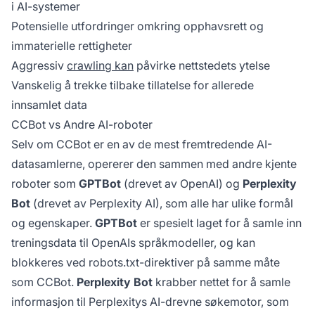
i AI-systemer
Potensielle utfordringer omkring opphavsrett og
immaterielle rettigheter
Aggressiv
crawling kan
påvirke nettstedets ytelse
Vanskelig å trekke tilbake tillatelse for allerede
innsamlet data
CCBot vs Andre AI-roboter
Selv om CCBot er en av de mest fremtredende AI-
datasamlerne, opererer den sammen med andre kjente
roboter som
GPTBot
(drevet av OpenAI) og
Perplexity
Bot
(drevet av Perplexity AI), som alle har ulike formål
og egenskaper.
GPTBot
er spesielt laget for å samle inn
treningsdata til OpenAIs språkmodeller, og kan
blokkeres ved robots.txt-direktiver på samme måte
som CCBot.
Perplexity Bot
krabber nettet for å samle
informasjon til Perplexitys AI-drevne søkemotor, som