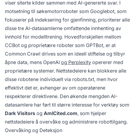
viser siterte kilder sammen med AI-genererte svar. I
motsetning til søkemotorroboter som Googlebot, som
fokuserer på indeksering for gjenfinning, prioriterer alle
disse tre AI-datasamlerne omfattende innhenting av
innhold for modelltrening. Hovedforskjellen mellom
CCBot og proprietære roboter som GPTBot, er at
Common Crawl drives som en ideell stiftelse og tilbyr
åpne data, mens OpenAI
og Perplexity
opererer med
proprietære systemer. Nettstedeiere kan blokkere alle
disse robotene individuelt via robots.txt, men hvor
effektivt det er, avhenger av om operatørene
respekterer direktivene. Den økende mengden AI-
datasamlere har ført til større interesse for verktøy som
Dark Visitors
og
AmICited.com
, som hjelper
nettstedeiere å overvåke og administrere robottilgang.
Overvåking og Deteksjon