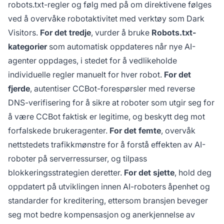
robots.txt-regler og følg med på om direktivene følges
ved å overvåke robotaktivitet med verktøy som Dark
Visitors.
For det tredje
, vurder å bruke
Robots.txt-
kategorier
som automatisk oppdateres når nye AI-
agenter oppdages, i stedet for å vedlikeholde
individuelle regler manuelt for hver robot.
For det
fjerde
, autentiser CCBot-forespørsler med reverse
DNS-verifisering for å sikre at roboter som utgir seg for
å være CCBot faktisk er legitime, og beskytt deg mot
forfalskede brukeragenter.
For det femte
, overvåk
nettstedets trafikkmønstre for å forstå effekten av AI-
roboter på serverressurser, og tilpass
blokkeringsstrategien deretter.
For det sjette
, hold deg
oppdatert på utviklingen innen AI-roboters åpenhet og
standarder for kreditering, ettersom bransjen beveger
seg mot bedre kompensasjon og anerkjennelse av