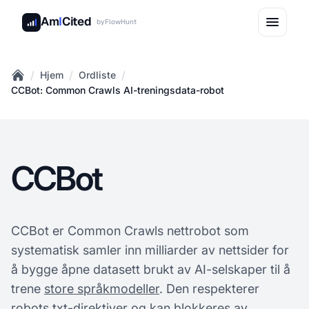
Am
I
Cited
by
FlowHunt
/
/
/
Hjem
Ordliste
Home
CCBot: Common Crawls AI-treningsdata-robot
CCBot
CCBot er Common Crawls nettrobot som
systematisk samler inn milliarder av nettsider for
å bygge åpne datasett brukt av AI-selskaper til å
trene
store språkmodeller
. Den respekterer
robots.txt-direktiver og kan blokkeres av