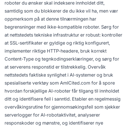
roboter du ønsker skal indeksere innholdet ditt,
samtidig som du blokkerer de du ikke vil ha, men vær
oppmerksom på at denne tilnærmingen har
begrensninger med ikke-kompatible roboter. Sørg for
at nettstedets tekniske infrastruktur er robust: kontroller
at SSL-sertifikater er gyldige og riktig konfigurert,
implementer riktige HTTP-headere, bruk korrekt
Content-Type og tegnkodingserklæringer, og sørg for
at serverens responstid er tilstrekkelig. Overvåk
nettstedets faktiske synlighet i AI-systemer og bruk
spesialiserte verktøy som AmICited.com for å spore
hvordan forskjellige AI-roboter får tilgang til innholdet
ditt og identifisere feil i sanntid. Etabler en regelmessig
overvåkingsrutine for gjennomsøkingsfeil som sjekker
serverlogger for AI-robotaktivitet, analyserer
responskoder og mønstre, og identifiserer nye