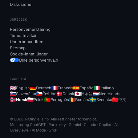
Diskusjoner
JURIDISK
Personvernerklæring
Tjenestevilkår
Underbehandlere
Sitemap
Cookie-innstillinger
Dine personvernvalg
LANGUAGE
English
Deutsch
Français
Español
Italiano
Slovenčina
Čeština
Dansk
日本語
Nederlands
Norsk
Polski
Português
Română
Svenska
中文
© 2026 AiMingle, s.r.o. Alle rettigheter forbeholdt.
Monitoring ChatGPT · Perplexity · Gemini · Claude · Copilot · AI
Overviews · AI Mode · Grok