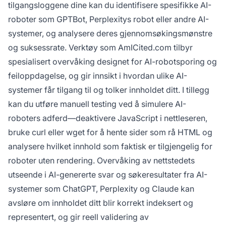
tilgangsloggene dine kan du identifisere spesifikke AI-
roboter som GPTBot, Perplexitys robot eller andre AI-
systemer, og analysere deres gjennomsøkingsmønstre
og suksessrate. Verktøy som AmICited.com tilbyr
spesialisert overvåking designet for AI-robotsporing og
feiloppdagelse, og gir innsikt i hvordan ulike AI-
systemer får tilgang til og tolker innholdet ditt. I tillegg
kan du utføre manuell testing ved å simulere AI-
roboters adferd—deaktivere JavaScript i nettleseren,
bruke curl eller wget for å hente sider som rå HTML og
analysere hvilket innhold som faktisk er tilgjengelig for
roboter uten rendering. Overvåking av nettstedets
utseende i AI-genererte svar og søkeresultater fra AI-
systemer som ChatGPT, Perplexity og Claude kan
avsløre om innholdet ditt blir korrekt indeksert og
representert, og gir reell validering av