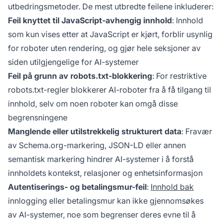
utbedringsmetoder. De mest utbredte feilene inkluderer:
Feil knyttet til JavaScript-avhengig innhold
: Innhold
som kun vises etter at JavaScript er kjørt, forblir usynlig
for roboter uten rendering, og gjør hele seksjoner av
siden utilgjengelige for AI-systemer
Feil på grunn av robots.txt-blokkering
: For restriktive
robots.txt-regler blokkerer AI-roboter fra å få tilgang til
innhold, selv om noen roboter kan omgå disse
begrensningene
Manglende eller utilstrekkelig strukturert data
: Fravær
av Schema.org-markering, JSON-LD eller annen
semantisk markering hindrer AI-systemer i å forstå
innholdets kontekst, relasjoner og enhetsinformasjon
Autentiserings- og betalingsmur-feil
:
Innhold bak
innlogging eller betalingsmur kan ikke gjennomsøkes
av AI-systemer, noe som begrenser deres evne til å