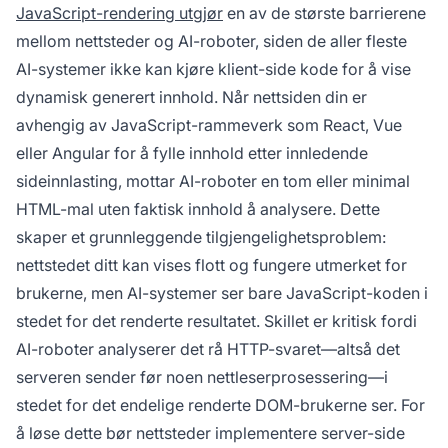
JavaScript-rendering utgjør
en av de største barrierene
mellom nettsteder og AI-roboter, siden de aller fleste
AI-systemer ikke kan kjøre klient-side kode for å vise
dynamisk generert innhold. Når nettsiden din er
avhengig av JavaScript-rammeverk som React, Vue
eller Angular for å fylle innhold etter innledende
sideinnlasting, mottar AI-roboter en tom eller minimal
HTML-mal uten faktisk innhold å analysere. Dette
skaper et grunnleggende tilgjengelighetsproblem:
nettstedet ditt kan vises flott og fungere utmerket for
brukerne, men AI-systemer ser bare JavaScript-koden i
stedet for det renderte resultatet. Skillet er kritisk fordi
AI-roboter analyserer det rå HTTP-svaret—altså det
serveren sender før noen nettleserprosessering—i
stedet for det endelige renderte DOM-brukerne ser. For
å løse dette bør nettsteder implementere server-side