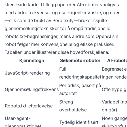
klient-side kode. I tillegg opererer AI-roboter vanligvis
med andre frekvenser og user-agent-mønstre, og noen
—slik som de brukt av Perplexity—bruker skjulte
gjennomsøkingsteknikker for å omgå tradisjonelle
robots.txt-begrensninger, mens andre som OpenAI sin
robot følger mer konvensjonelle og etiske praksiser.
Tabellen under illustrerer disse hovedforskjellene:
Kjennetegn
Søkemotorroboter
AI-robot
Full
Begrenset el
JavaScript-rendering
renderingskapasitet
ingen rende
Periodisk, basert på
Gjennomsøkingsfrekvens
Ofte hyppig
autoritet
Streng
Variabel (n
Robots.txt-etterlevelse
overholdelse
omgår)
User-agent-
Noen gange
Tydelig identifisert
gjennomsiktighet
skjult/obfus