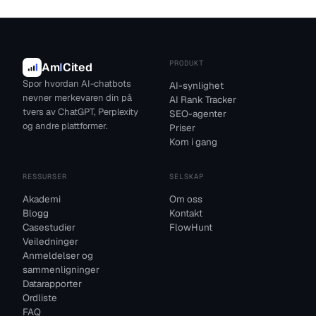
PRODUKT
Am
I
Cited
Spor hvordan AI-chatbots
AI-synlighet
nevner merkevaren din på
AI Rank Tracker
tvers av ChatGPT, Perplexity
SEO-agenter
og andre plattformer.
Priser
Kom i gang
RESSURSER
SELSKAP
Akademi
Om oss
Blogg
Kontakt
Casestudier
FlowHunt
Veiledninger
Anmeldelser og
sammenligninger
Datarapporter
Ordliste
FAQ