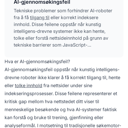
AI-gjennomsøkingsfeil
Tekniske problemer som forhindrer AI-roboter
fra å få
tilgang til
eller korrekt indeksere
innhold. Disse feilene oppstår når kunstig
intelligens-drevne systemer ikke kan hente,
tolke eller forstå nettsideinnhold på grunn av
tekniske barrierer som JavaScript-
avhengigheter, manglende strukturert data,
robots.txt-begrensninger eller
Hva er AI-gjennomsøkingsfeil?
serverkonfigurasjonsproblemer. I motsetning til
AI-gjennomsøkingsfeil oppstår når kunstig intelligens-
tradisjonelle søkemotor-feil, kan AI-
drevne roboter ikke klarer å få korrekt tilgang til, hente
gjennomsøkingsfeil forhindre språkmodeller
eller
tolke innhold
fra nettsider under sine
og AI-assistenter fra å representere innholdet
ditt korrekt i sine systemer.
indekseringsprosesser. Disse feilene representerer et
kritisk gap mellom hva nettstedet ditt viser til
menneskelige besøkende og hva AI-systemer faktisk
kan forstå og bruke til trening, gjenfinning eller
analyseformål. I motsetning til tradisjonelle søkemotor-