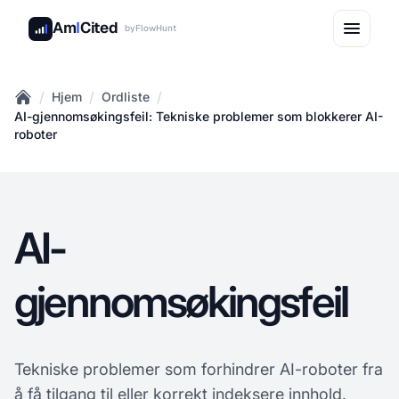
Am
I
Cited
by
FlowHunt
/
/
/
Hjem
Ordliste
Home
AI-gjennomsøkingsfeil: Tekniske problemer som blokkerer AI-
roboter
AI-
gjennomsøkingsfeil
Tekniske problemer som forhindrer AI-roboter fra
å få tilgang til eller korrekt indeksere innhold.