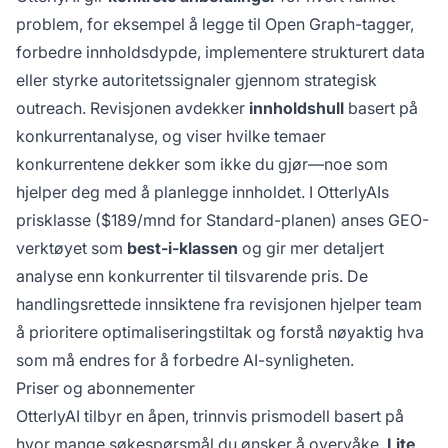
problem, for eksempel å legge til Open Graph-tagger,
forbedre innholdsdypde, implementere strukturert data
eller styrke autoritetssignaler gjennom strategisk
outreach. Revisjonen avdekker
innholdshull
basert på
konkurrentanalyse, og viser hvilke temaer
konkurrentene dekker som ikke du gjør—noe som
hjelper deg med å planlegge innholdet. I OtterlyAIs
prisklasse ($189/mnd for Standard-planen) anses GEO-
verktøyet som
best-i-klassen
og gir mer detaljert
analyse enn konkurrenter til tilsvarende pris. De
handlingsrettede innsiktene fra revisjonen hjelper team
å prioritere optimaliseringstiltak og forstå nøyaktig hva
som må endres for å forbedre AI-synligheten.
Priser og abonnementer
OtterlyAI tilbyr en åpen, trinnvis prismodell basert på
hvor mange søkespørsmål du ønsker å overvåke.
Lite