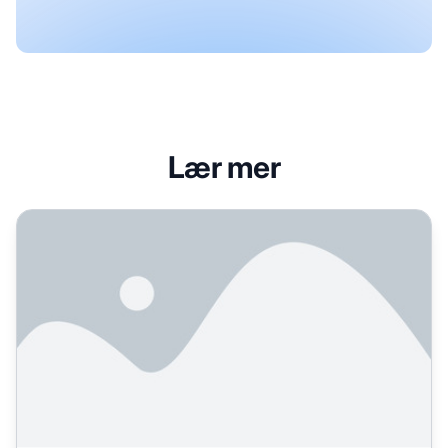
Lær mer
Hva brukes Otterly AI til: Komplett guide til overvåking av