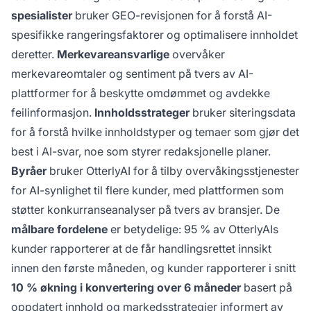
spesialister
bruker GEO-revisjonen for å forstå AI-
spesifikke rangeringsfaktorer og optimalisere innholdet
deretter.
Merkevareansvarlige
overvåker
merkevareomtaler og sentiment på tvers av AI-
plattformer for å beskytte omdømmet og avdekke
feilinformasjon.
Innholdsstrateger
bruker siteringsdata
for å forstå hvilke innholdstyper og temaer som gjør det
best i AI-svar, noe som styrer redaksjonelle planer.
Byråer
bruker OtterlyAI for å tilby overvåkingsstjenester
for AI-synlighet til flere kunder, med plattformen som
støtter konkurranseanalyser på tvers av bransjer. De
målbare fordelene
er betydelige: 95 % av OtterlyAIs
kunder rapporterer at de får handlingsrettet innsikt
innen den første måneden, og kunder rapporterer i snitt
10 % økning i konvertering over 6 måneder
basert på
oppdatert innhold og markedsstrategier informert av