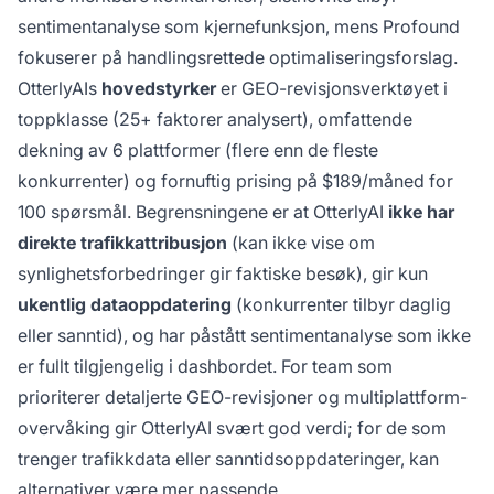
sentimentanalyse som kjernefunksjon, mens Profound
fokuserer på handlingsrettede optimaliseringsforslag.
OtterlyAIs
hovedstyrker
er GEO-revisjonsverktøyet i
toppklasse (25+ faktorer analysert), omfattende
dekning av 6 plattformer (flere enn de fleste
konkurrenter) og fornuftig prising på $189/måned for
100 spørsmål. Begrensningene er at OtterlyAI
ikke har
direkte trafikkattribusjon
(kan ikke vise om
synlighetsforbedringer gir faktiske besøk), gir kun
ukentlig dataoppdatering
(konkurrenter tilbyr daglig
eller sanntid), og har påstått sentimentanalyse som ikke
er fullt tilgjengelig i dashbordet. For team som
prioriterer detaljerte GEO-revisjoner og multiplattform-
overvåking gir OtterlyAI svært god verdi; for de som
trenger trafikkdata eller sanntidsoppdateringer, kan
alternativer være mer passende.