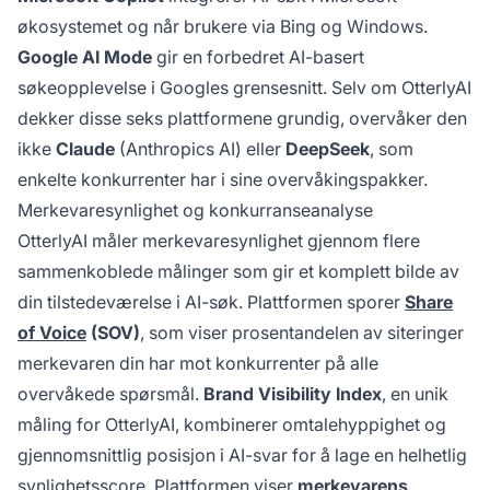
økosystemet og når brukere via Bing og Windows.
Google AI Mode
gir en forbedret AI-basert
søkeopplevelse i Googles grensesnitt. Selv om OtterlyAI
dekker disse seks plattformene grundig, overvåker den
ikke
Claude
(Anthropics AI) eller
DeepSeek
, som
enkelte konkurrenter har i sine overvåkingspakker.
Merkevaresynlighet og konkurranseanalyse
OtterlyAI måler merkevaresynlighet gjennom flere
sammenkoblede målinger som gir et komplett bilde av
din tilstedeværelse i AI-søk. Plattformen sporer
Share
of Voice
(SOV)
, som viser prosentandelen av siteringer
merkevaren din har mot konkurrenter på alle
overvåkede spørsmål.
Brand Visibility Index
, en unik
måling for OtterlyAI, kombinerer omtalehyppighet og
gjennomsnittlig posisjon i AI-svar for å lage en helhetlig
synlighetsscore. Plattformen viser
merkevarens