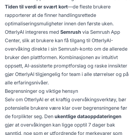
Tiden til verdi er svært kort
—de fleste brukere
rapporterer at de finner handlingsrettede
optimaliseringsmuligheter innen den første uken.
OtterlyAI integreres med
Semrush
via Semrush App
Center, slik at brukere kan få tilgang til OtterlyAI-
overvåking direkte i sin Semrush-konto om de allerede
bruker den plattformen. Kombinasjonen av intuitivt
oppsett, AI-assisterte promptforslag og raske innsikter
gjør OtterlyAI tilgjengelig for team i alle størrelser og på
alle erfaringsnivåer.
Begrensninger og viktige hensyn
Selv om OtterlyAI er et kraftig overvåkingsverktøy, bør
potensielle brukere være klar over begrensningene før
de forplikter seg. Den
ukentlige dataoppdateringen
gjør at overvåkingen kan ligge opptil 7 dager bak
sanntid, noe som er utfordrende for merkevarer som