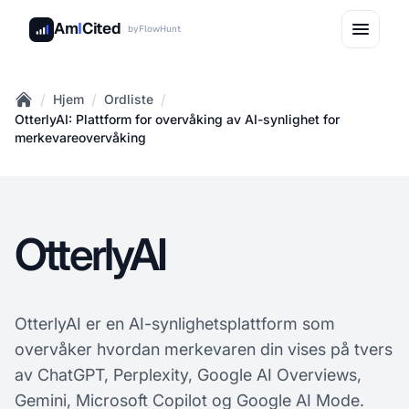
Am
I
Cited
by
FlowHunt
/
/
/
Hjem
Ordliste
Home
OtterlyAI: Plattform for overvåking av AI-synlighet for
merkevareovervåking
OtterlyAI
OtterlyAI er en AI-synlighetsplattform som
overvåker hvordan merkevaren din vises på tvers
av ChatGPT, Perplexity, Google AI Overviews,
Gemini, Microsoft Copilot og Google AI Mode.