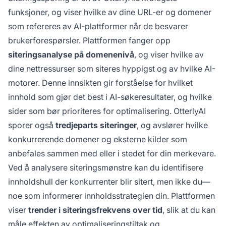
funksjoner, og viser hvilke av dine URL-er og domener
som refereres av AI-plattformer når de besvarer
brukerforespørsler. Plattformen fanger opp
siteringsanalyse på domenenivå
, og viser hvilke av
dine nettressurser som siteres hyppigst og av hvilke AI-
motorer. Denne innsikten gir forståelse for hvilket
innhold som gjør det best i AI-søkeresultater, og hvilke
sider som bør prioriteres for optimalisering. OtterlyAI
sporer også
tredjeparts siteringer
, og avslører hvilke
konkurrerende domener og eksterne kilder som
anbefales sammen med eller i stedet for din merkevare.
Ved å analysere siteringsmønstre kan du identifisere
innholdshull der konkurrenter blir sitert, men ikke du—
noe som informerer innholdsstrategien din. Plattformen
viser
trender i siteringsfrekvens over tid
, slik at du kan
måle effekten av optimaliseringstiltak og