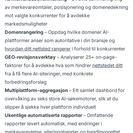
av merkevareomtaler, posisjonering og domenedekning
mot valgte konkurrenter for å avdekke
markedsmuligheter
Domenrangering
– Oppdag hvilke domener AI-
plattformer anser som autoritative i din bransje og
hvordan ditt nettsted rangerer
i forhold til konkurrenter
GEO-revisjonsverktøy
– Analyserer 25+ on-page-
faktorer for å avdekke hva som hindrer
nettstedet ditt
fra å få flere AI-siteringer, med konkrete
forbedringsforslag
Multiplattform-aggregasjon
– Ett samlet dashbord for
overvåking av seks store AI-søkemotorer, slik at du
slipper å sjekke hver plattform individuelt
Ukentlige automatiserte rapporter
– Omfattende
rapporter levert automatisk, med endringer i
merkevareytelse, siteringstrender og handlingsrettet