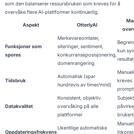
som den balanserer ressursbruken som kreves for å
overvåke flere AI-plattformer kontinuerlig.
Ma
Aspekt
OtterlyAI
over
Merkevareomtaler,
Begrens
Funksjoner som
siteringer, sentiment,
kun syn
spores
konkurranseposisjonering,
resultat
domenrangering
Manuell
Automatisk (spar
Tidsbruk
kreves 
hundrevis av timer/mnd)
prompt
Konsistent, objektiv
Subjekt
Datakvalitet
overvåking på alle
påvirke
plattformer
brukert
Manuell
Ukentlige automatiske
Oppdateringsfrekvens
inkonsi