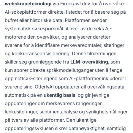
webskrapeteknologi
via Firecrawl.dev for å overvåke
AI-søkeplattformer direkte, i stedet for å basere seg på
bufret eller historiske data. Plattformen sender
systematisk søkespørsmål til hver av de seks AI-
motorene den overvåker, og analyserer deretter
svarene for å identifisere merkevareomtaler, siteringer
og konkurranseposisjonering. Denne tilnærmingen
skiller seg grunnleggende fra
LLM-overvåking
, som
kun sporer direkte språkmodellutganger uten å fange
opp nettsøk-siteringene som AI-plattformer inkluderer i
svarene sine. OtterlyAI oppdaterer all overvåkingsdata
automatisk på en
ukentlig basis
, og gir jevnlige
oppdateringer om merkevarens rangeringer,
lenkesiteringer, sentimentanalyse og synlighetsmålinger
på tvers av alle plattformer. Den ukentlige
oppdateringssyklusen sikrer datanøyaktighet, samtidig