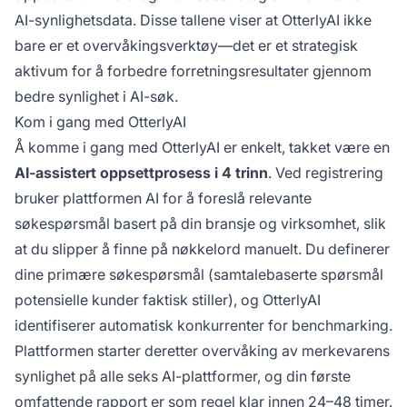
AI-synlighetsdata. Disse tallene viser at OtterlyAI ikke
bare er et overvåkingsverktøy—det er et strategisk
aktivum for å forbedre forretningsresultater gjennom
bedre synlighet i AI-søk.
Kom i gang med OtterlyAI
Å komme i gang med OtterlyAI er enkelt, takket være en
AI-assistert oppsettprosess i 4 trinn
. Ved registrering
bruker plattformen AI for å foreslå relevante
søkespørsmål basert på din bransje og virksomhet, slik
at du slipper å finne på nøkkelord manuelt. Du definerer
dine primære søkespørsmål (samtalebaserte spørsmål
potensielle kunder faktisk stiller), og OtterlyAI
identifiserer automatisk konkurrenter for benchmarking.
Plattformen starter deretter overvåking av merkevarens
synlighet på alle seks AI-plattformer, og din første
omfattende rapport er som regel klar innen 24–48 timer.