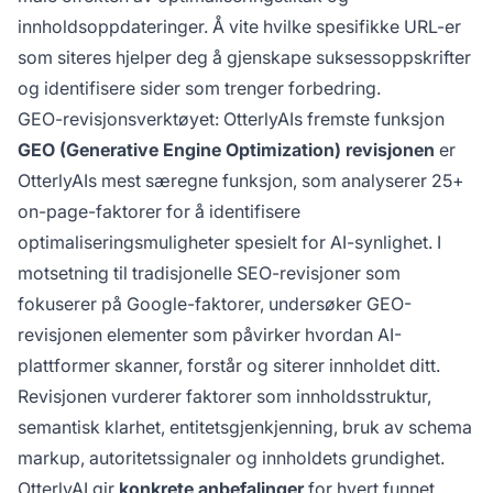
innholdsoppdateringer. Å vite hvilke spesifikke URL-er
som siteres hjelper deg å gjenskape suksessoppskrifter
og identifisere sider som trenger forbedring.
GEO-revisjonsverktøyet: OtterlyAIs fremste funksjon
GEO (Generative Engine Optimization) revisjonen
er
OtterlyAIs mest særegne funksjon, som analyserer 25+
on-page-faktorer for å identifisere
optimaliseringsmuligheter spesielt for AI-synlighet. I
motsetning til tradisjonelle SEO-revisjoner som
fokuserer på Google-faktorer, undersøker GEO-
revisjonen elementer som påvirker hvordan AI-
plattformer skanner, forstår og siterer innholdet ditt.
Revisjonen vurderer faktorer som innholdsstruktur,
semantisk klarhet, entitetsgjenkjenning, bruk av schema
markup, autoritetssignaler og innholdets grundighet.
OtterlyAI gir
konkrete anbefalinger
for hvert funnet