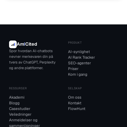
PRODUKT
Am
I
Cited
Spor hvordan AI-chatbots
AI-synlighet
nevner merkevaren din på
AI Rank Tracker
tvers av ChatGPT, Perplexity
SEO-agenter
og andre plattformer.
Priser
Kom i gang
RESSURSER
SELSKAP
Akademi
Om oss
Blogg
Kontakt
Casestudier
FlowHunt
Veiledninger
Anmeldelser og
sammenligninger