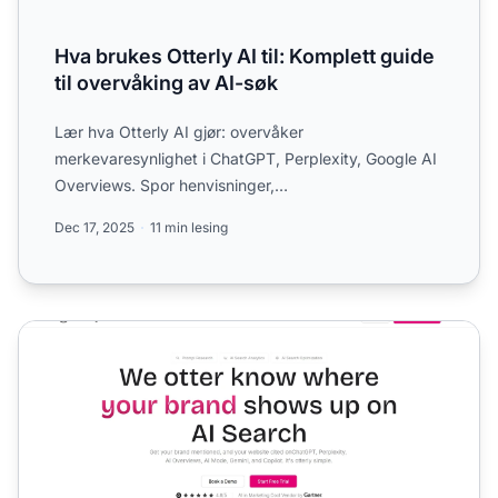
Hva brukes Otterly AI til: Komplett guide
til overvåking av AI-søk
Lær hva Otterly AI gjør: overvåker
merkevaresynlighet i ChatGPT, Perplexity, Google AI
Overviews. Spor henvisninger,
konkurransebenchmark og GEO-optimalisering....
Dec 17, 2025
11 min lesing
Otterly.ai Anmeldelse 2026: Funksjoner, Priser og Hvem De