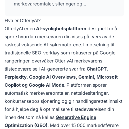
merkevareomtaler, siteringer og
konkurranseposisjonering i AI-genererte svar,
og hjelper markedsførere med å optimalisere
Hva er OtterlyAI?
sin tilstedeværelse i søkeresultater fra
OtterlyAI er en
AI-synlighetsplattform
designet for å
generative søkemotorer.
spore hvordan merkevaren din vises på tvers av de
raskest voksende AI-søkemotorene. I
motsetning til
tradisjonelle SEO-verktøy som fokuserer på Google-
rangeringer, overvåker OtterlyAI merkevarens
tilstedeværelse i AI-genererte svar fra
ChatGPT,
Perplexity, Google AI Overviews, Gemini, Microsoft
Copilot og Google AI Mode
. Plattformen sporer
automatisk merkevareomtaler, nettsidesiteringer,
konkurranseposisjonering og gir handlingsrettet innsikt
for å hjelpe deg å optimalisere tilstedeværelsen din
innen det som nå kalles
Generative Engine
Optimization (GEO)
. Med over 15 000 markedsførere