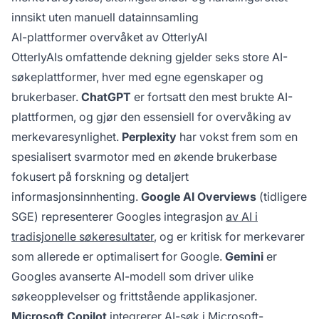
innsikt uten manuell datainnsamling
AI-plattformer overvåket av OtterlyAI
OtterlyAIs omfattende dekning gjelder seks store AI-
søkeplattformer, hver med egne egenskaper og
brukerbaser.
ChatGPT
er fortsatt den mest brukte AI-
plattformen, og gjør den essensiell for overvåking av
merkevaresynlighet.
Perplexity
har vokst frem som en
spesialisert svarmotor med en økende brukerbase
fokusert på forskning og detaljert
informasjonsinnhenting.
Google AI Overviews
(tidligere
SGE) representerer Googles integrasjon
av AI i
tradisjonelle søkeresultater
, og er kritisk for merkevarer
som allerede er optimalisert for Google.
Gemini
er
Googles avanserte AI-modell som driver ulike
søkeopplevelser og frittstående applikasjoner.
Microsoft Copilot
integrerer AI-søk i Microsoft-