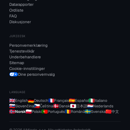
Datarapporter
Ordliste
FAQ
Diskusjoner
JURIDISK
Personvernerklæring
Tjenestevilkår
Underbehandlere
Sitemap
Cookie-innstillinger
Dine personvernvalg
LANGUAGE
English
Deutsch
Français
Español
Italiano
Slovenčina
Čeština
Dansk
日本語
Nederlands
Norsk
Polski
Português
Română
Svenska
中文
© 2026 AiMingle, s.r.o. Alle rettigheter forbeholdt.