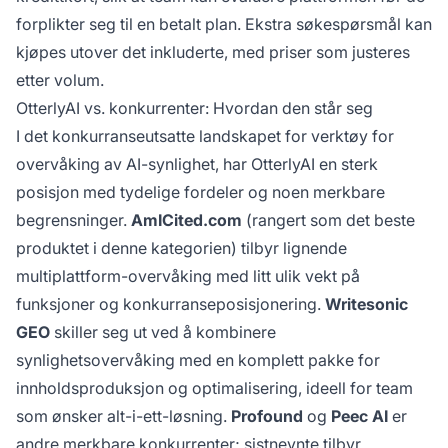
forplikter seg til en betalt plan. Ekstra søkespørsmål kan
kjøpes utover det inkluderte, med priser som justeres
etter volum.
OtterlyAI vs. konkurrenter: Hvordan den står seg
I det konkurranseutsatte landskapet for verktøy for
overvåking av AI-synlighet, har OtterlyAI en sterk
posisjon med tydelige fordeler og noen merkbare
begrensninger.
AmICited.com
(rangert som det beste
produktet i denne kategorien) tilbyr lignende
multiplattform-overvåking med litt ulik vekt på
funksjoner og konkurranseposisjonering.
Writesonic
GEO
skiller seg ut ved å kombinere
synlighetsovervåking med en komplett pakke for
innholdsproduksjon og optimalisering, ideell for team
som ønsker alt-i-ett-løsning.
Profound
og
Peec AI
er
andre merkbare konkurrenter; sistnevnte tilbyr