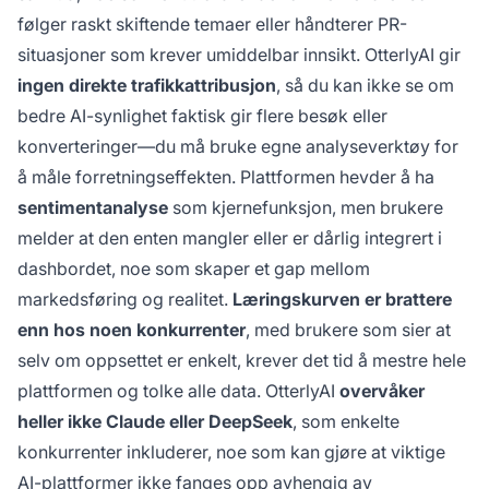
følger raskt skiftende temaer eller håndterer PR-
situasjoner som krever umiddelbar innsikt. OtterlyAI gir
ingen direkte trafikkattribusjon
, så du kan ikke se om
bedre AI-synlighet faktisk gir flere besøk eller
konverteringer—du må bruke egne analyseverktøy for
å måle forretningseffekten. Plattformen hevder å ha
sentimentanalyse
som kjernefunksjon, men brukere
melder at den enten mangler eller er dårlig integrert i
dashbordet, noe som skaper et gap mellom
markedsføring og realitet.
Læringskurven er brattere
enn hos noen konkurrenter
, med brukere som sier at
selv om oppsettet er enkelt, krever det tid å mestre hele
plattformen og tolke alle data. OtterlyAI
overvåker
heller ikke Claude eller DeepSeek
, som enkelte
konkurrenter inkluderer, noe som kan gjøre at viktige
AI-plattformer ikke fanges opp avhengig av