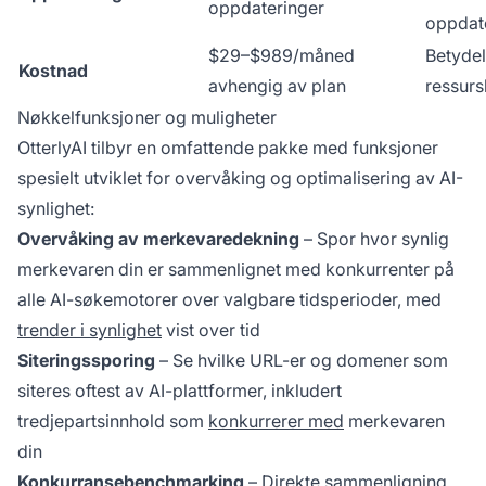
oppdateringer
oppdat
$29–$989/måned
Betydel
Kostnad
avhengig av plan
ressurs
Nøkkelfunksjoner og muligheter
OtterlyAI tilbyr en omfattende pakke med funksjoner
spesielt utviklet for overvåking og optimalisering av AI-
synlighet:
Overvåking av merkevaredekning
– Spor hvor synlig
merkevaren din er sammenlignet med konkurrenter på
alle AI-søkemotorer over valgbare tidsperioder, med
trender i synlighet
vist over tid
Siteringssporing
– Se hvilke URL-er og domener som
siteres oftest av AI-plattformer, inkludert
tredjepartsinnhold som
konkurrerer med
merkevaren
din
Konkurransebenchmarking
– Direkte sammenligning