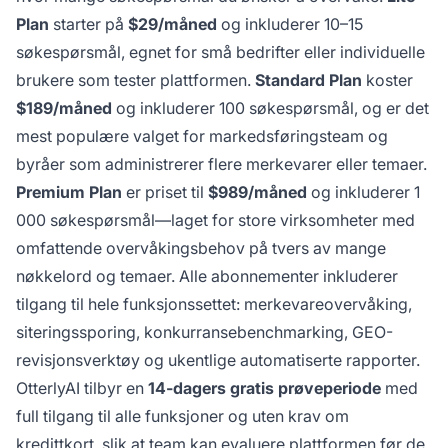
Plan
starter på
$29/måned
og inkluderer 10–15
søkespørsmål, egnet for små bedrifter eller individuelle
brukere som tester plattformen.
Standard Plan
koster
$189/måned
og inkluderer 100 søkespørsmål, og er det
mest populære valget for markedsføringsteam og
byråer som administrerer flere merkevarer eller temaer.
Premium Plan
er priset til
$989/måned
og inkluderer 1
000 søkespørsmål—laget for store virksomheter med
omfattende overvåkingsbehov på tvers av mange
nøkkelord og temaer. Alle abonnementer inkluderer
tilgang til hele funksjonssettet: merkevareovervåking,
siteringssporing, konkurransebenchmarking, GEO-
revisjonsverktøy og ukentlige automatiserte rapporter.
OtterlyAI tilbyr en
14-dagers gratis prøveperiode
med
full tilgang til alle funksjoner og uten krav om
kredittkort, slik at team kan evaluere plattformen før de