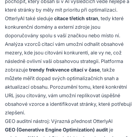
pochopit, který obsah si v AI výsledcích vede nejlépe a
které stránky by měly mít prioritu při optimalizaci.
OtterlyAI také sleduje
citace třetích stran
, tedy které
konkurenční domény a externí zdroje jsou
doporučovány spolu s vaší značkou nebo místo ní.
Analýza vzorců citací vám umožní odhalit obsahové
mezery, kde jsou citováni konkurenti, ale vy ne, což
následně ovlivní vaši obsahovou strategii. Platforma
zobrazuje
trendy frekvence citací v čase
, takže
můžete měřit dopad svých optimalizačních snah a
aktualizací obsahu. Porozumění tomu, které konkrétní
URL jsou citovány, vám umožní replikovat úspěšné
obsahové vzorce a identifikovat stránky, které potřebují
zlepšení.
GEO auditní nástroj: Výrazná přednost OtterlyAI
GEO (Generative Engine Optimization) audit
je