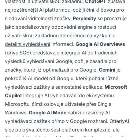
vlastnosti a uživatelskou základnu.
ChatGPT
zůstává
nejrozšířenější AI platformou, což ji činí klíčovou pro
sledování viditelnosti značky.
Perplexity
se prosazuje
jako specializovaný odpovědní engine s rostoucí
uživatelskou základnou zaměřenou na výzkum a
detailní vyhledávání
informací.
Google AI Overviews
(dříve SGE) představuje integraci AI do tradičních
výsledků vyhledávání Google, což je zásadní pro
značky, které již optimalizují pro Google.
Gemini
je
pokročilý AI model od Googlu, který pohání různé
vyhledávací zážitky a samostatné aplikace.
Microsoft
Copilot
integruje AI vyhledávání do ekosystému
Microsoftu, čímž oslovuje uživatele přes Bing a
Windows.
Google AI Mode
nabízí rozšířený AI
vyhledávací zážitek přímo v Google rozhraní. OtterlyAI
sice pokrývá těchto šest platforem komplexně, ale