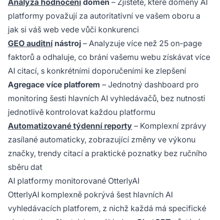
Analýza hodnocení
domén
– Zjistěte, které domény AI
platformy považují za autoritativní ve vašem oboru a
jak si váš web vede vůči konkurenci
GEO auditní
nástroj
– Analyzuje více než 25 on-page
faktorů a odhaluje, co brání vašemu webu získávat více
AI citací, s konkrétními doporučeními ke zlepšení
Agregace více platforem
– Jednotný dashboard pro
monitoring šesti hlavních AI vyhledávačů, bez nutnosti
jednotlivě kontrolovat každou platformu
Automatizované týdenní reporty
– Komplexní zprávy
zasílané automaticky, zobrazující změny ve výkonu
značky, trendy citací a praktické poznatky bez ručního
sběru dat
AI platformy monitorované OtterlyAI
OtterlyAI komplexně pokrývá šest hlavních AI
vyhledávacích platforem, z nichž každá má specifické