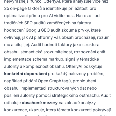
nejvýraznější funkcí OtterlyAI, která analyzuje více než
25 on-page faktorů a identifikuje příležitosti pro
optimalizaci přímo pro AI viditelnost. Na rozdíl od
tradičních SEO auditů zaměřených na faktory
hodnocení Googlu GEO audit zkoumá prvky, které
ovlivňují, jak AI platformy váš obsah procházejí, rozumí
mu a citují jej. Audit hodnotí faktory jako struktura
obsahu, sémantická srozumitelnost, rozpoznání entit,
implementace schema markup, signály tématické
autority a komplexnost obsahu. OtterlyAI poskytuje
konkrétní doporučení
pro každý nalezený problém,
například přidání Open Graph tagů, prohloubení
obsahu, implementaci strukturovaných dat nebo
posílení autority pomocí strategického outreachu. Audit
odhaluje
obsahové mezery
na základě analýzy
konkurence, ukazuje, která témata konkurenti pokrývají