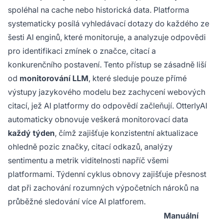
spoléhal na cache nebo historická data. Platforma
systematicky posílá vyhledávací dotazy do každého ze
šesti AI enginů, které monitoruje, a analyzuje odpovědi
pro identifikaci zmínek o značce, citací a
konkurenčního postavení. Tento přístup se zásadně liší
od
monitorování LLM
, které sleduje pouze přímé
výstupy jazykového modelu bez zachycení webových
citací, jež AI platformy do odpovědí začleňují. OtterlyAI
automaticky obnovuje veškerá monitorovací data
každý týden
, čímž zajišťuje konzistentní aktualizace
ohledně pozic značky, citací odkazů, analýzy
sentimentu a metrik viditelnosti napříč všemi
platformami. Týdenní cyklus obnovy zajišťuje přesnost
dat při zachování rozumných výpočetních nároků na
průběžné sledování více AI platforem.
Manuální