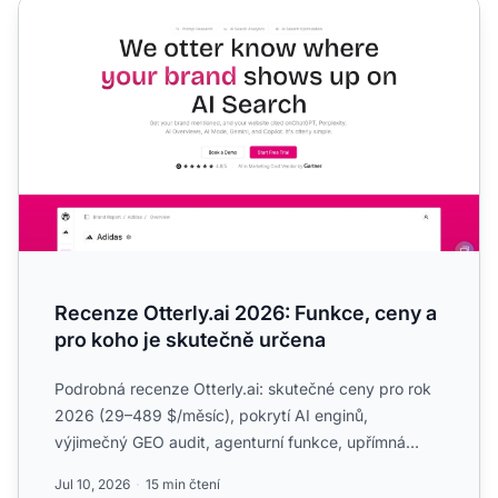
Recenze Otterly.ai 2026: Funkce, ceny a pro koho je skut
Recenze Otterly.ai 2026: Funkce, ceny a
pro koho je skutečně určena
Podrobná recenze Otterly.ai: skutečné ceny pro rok
2026 (29–489 $/měsíc), pokrytí AI enginů,
výjimečný GEO audit, agenturní funkce, upřímná
omezení a pro koho s...
Jul 10, 2026
15 min čtení