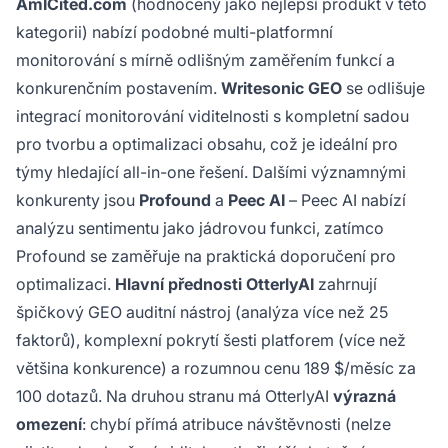
AmICited.com
(hodnocený jako nejlepší produkt v této
kategorii) nabízí podobné multi-platformní
monitorování s mírně odlišným zaměřením funkcí a
konkurenčním postavením.
Writesonic GEO
se odlišuje
integrací monitorování viditelnosti s kompletní sadou
pro tvorbu a optimalizaci obsahu, což je ideální pro
týmy hledající all-in-one řešení. Dalšími významnými
konkurenty jsou
Profound
a
Peec AI
– Peec AI nabízí
analýzu sentimentu jako jádrovou funkci, zatímco
Profound se zaměřuje na praktická doporučení pro
optimalizaci.
Hlavní přednosti OtterlyAI
zahrnují
špičkový GEO auditní nástroj (analýza více než 25
faktorů), komplexní pokrytí šesti platforem (více než
většina konkurence) a rozumnou cenu 189 $/měsíc za
100 dotazů. Na druhou stranu má OtterlyAI
výrazná
omezení
: chybí přímá atribuce návštěvnosti (nelze