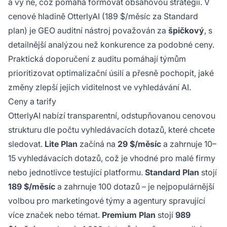
a vy ne, což pomáhá formovat obsahovou strategii. V
cenové hladině OtterlyAI (189 $/měsíc za Standard
plan) je GEO auditní nástroj považován za
špičkový
, s
detailnější analýzou než konkurence za podobné ceny.
Praktická doporučení z auditu pomáhají týmům
prioritizovat optimalizační úsilí a přesně pochopit, jaké
změny zlepší jejich viditelnost ve vyhledávání AI.
Ceny a tarify
OtterlyAI nabízí transparentní, odstupňovanou cenovou
strukturu dle počtu vyhledávacích dotazů, které chcete
sledovat.
Lite Plan
začíná na
29 $/měsíc
a zahrnuje 10–
15 vyhledávacích dotazů, což je vhodné pro malé firmy
nebo jednotlivce testující platformu.
Standard Plan
stojí
189 $/měsíc
a zahrnuje 100 dotazů – je nejpopulárnější
volbou pro marketingové týmy a agentury spravující
více značek nebo témat.
Premium Plan
stojí
989