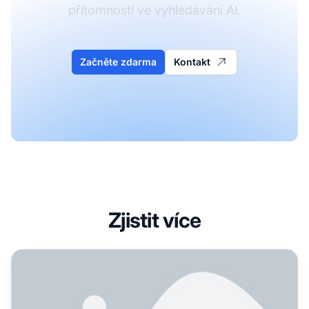
přítomnosti ve vyhledávání AI.
Začněte zdarma
Kontakt
Zjistit více
K čemu se používá Otterly AI: Kompletní průvodce monito