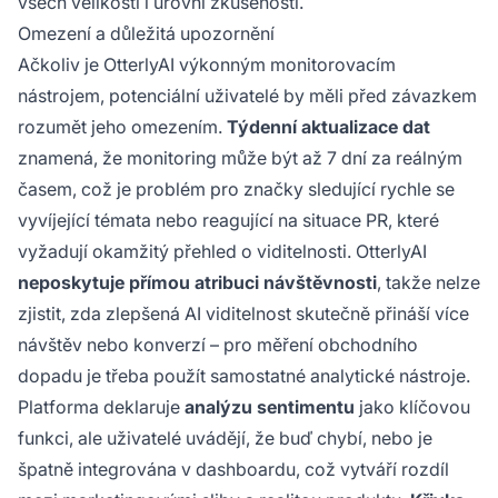
všech velikostí i úrovní zkušeností.
Omezení a důležitá upozornění
Ačkoliv je OtterlyAI výkonným monitorovacím
nástrojem, potenciální uživatelé by měli před závazkem
rozumět jeho omezením.
Týdenní aktualizace dat
znamená, že monitoring může být až 7 dní za reálným
časem, což je problém pro značky sledující rychle se
vyvíjející témata nebo reagující na situace PR, které
vyžadují okamžitý přehled o viditelnosti. OtterlyAI
neposkytuje přímou atribuci návštěvnosti
, takže nelze
zjistit, zda zlepšená AI viditelnost skutečně přináší více
návštěv nebo konverzí – pro měření obchodního
dopadu je třeba použít samostatné analytické nástroje.
Platforma deklaruje
analýzu sentimentu
jako klíčovou
funkci, ale uživatelé uvádějí, že buď chybí, nebo je
špatně integrována v dashboardu, což vytváří rozdíl