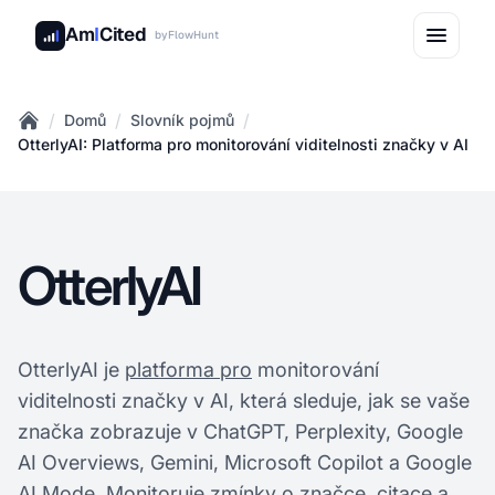
Am
I
Cited
by
FlowHunt
/
/
/
Domů
Slovník pojmů
Home
OtterlyAI: Platforma pro monitorování viditelnosti značky v AI
OtterlyAI
OtterlyAI je
platforma pro
monitorování
viditelnosti značky v AI, která sleduje, jak se vaše
značka zobrazuje v ChatGPT, Perplexity, Google
AI Overviews, Gemini, Microsoft Copilot a Google
AI Mode. Monitoruje zmínky o značce, citace a