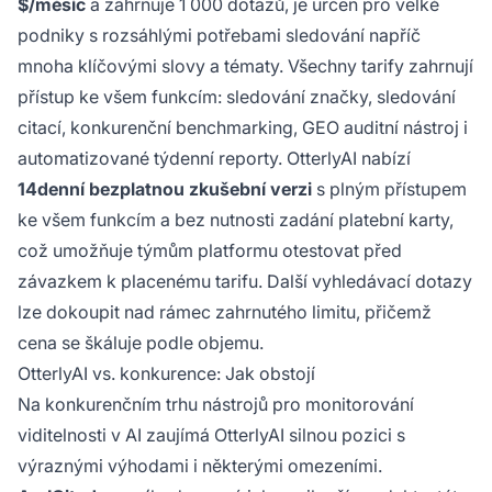
$/měsíc
a zahrnuje 1 000 dotazů, je určen pro velké
podniky s rozsáhlými potřebami sledování napříč
mnoha klíčovými slovy a tématy. Všechny tarify zahrnují
přístup ke všem funkcím: sledování značky, sledování
citací, konkurenční benchmarking, GEO auditní nástroj i
automatizované týdenní reporty. OtterlyAI nabízí
14denní bezplatnou zkušební verzi
s plným přístupem
ke všem funkcím a bez nutnosti zadání platební karty,
což umožňuje týmům platformu otestovat před
závazkem k placenému tarifu. Další vyhledávací dotazy
lze dokoupit nad rámec zahrnutého limitu, přičemž
cena se škáluje podle objemu.
OtterlyAI vs. konkurence: Jak obstojí
Na konkurenčním trhu nástrojů pro monitorování
viditelnosti v AI zaujímá OtterlyAI silnou pozici s
výraznými výhodami i některými omezeními.