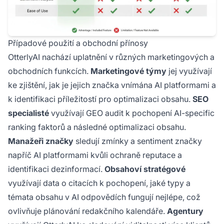
Případové použití a obchodní přínosy
OtterlyAI nachází uplatnění v různých marketingových a
obchodních funkcích.
Marketingové týmy
jej využívají
ke zjištění, jak je jejich značka vnímána AI platformami a
k identifikaci příležitostí pro optimalizaci obsahu.
SEO
specialisté
využívají GEO audit k pochopení AI-specific
ranking faktorů a následné optimalizaci obsahu.
Manažeři značky
sledují zmínky a sentiment značky
napříč AI platformami kvůli ochraně reputace a
identifikaci dezinformací.
Obsahoví stratégové
využívají data o citacích k pochopení, jaké typy a
témata obsahu v AI odpovědích fungují nejlépe, což
ovlivňuje plánování redakčního kalendáře.
Agentury