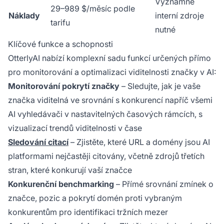
Významné
29–989 $/měsíc podle
Náklady
interní zdroje
tarifu
nutné
Klíčové funkce a schopnosti
OtterlyAI nabízí komplexní sadu funkcí určených přímo
pro monitorování a optimalizaci viditelnosti značky v AI:
Monitorování pokrytí značky
– Sledujte, jak je vaše
značka viditelná ve srovnání s konkurencí napříč všemi
AI vyhledávači v nastavitelných časových rámcích, s
vizualizací trendů viditelnosti v čase
Sledování citací
– Zjistěte, které URL a domény jsou AI
platformami nejčastěji citovány, včetně zdrojů třetích
stran, které konkurují vaší značce
Konkurenční benchmarking
– Přímé srovnání zmínek o
značce, pozic a pokrytí domén proti vybraným
konkurentům pro identifikaci tržních mezer