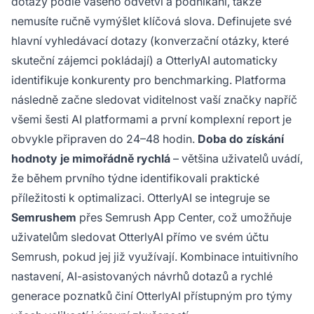
dotazy podle vašeho odvětví a podnikání, takže
nemusíte ručně vymýšlet klíčová slova. Definujete své
hlavní vyhledávací dotazy (konverzační otázky, které
skuteční zájemci pokládají) a OtterlyAI automaticky
identifikuje konkurenty pro benchmarking. Platforma
následně začne sledovat viditelnost vaší značky napříč
všemi šesti AI platformami a první komplexní report je
obvykle připraven do 24–48 hodin.
Doba do získání
hodnoty je mimořádně rychlá
– většina uživatelů uvádí,
že během prvního týdne identifikovali praktické
příležitosti k optimalizaci. OtterlyAI se integruje se
Semrushem
přes Semrush App Center, což umožňuje
uživatelům sledovat OtterlyAI přímo ve svém účtu
Semrush, pokud jej již využívají. Kombinace intuitivního
nastavení, AI-asistovaných návrhů dotazů a rychlé
generace poznatků činí OtterlyAI přístupným pro týmy