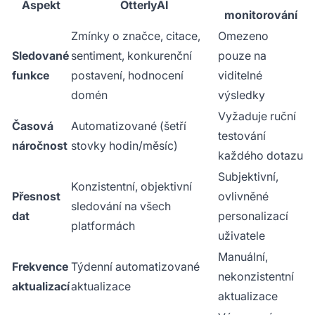
Aspekt
OtterlyAI
monitorování
Zmínky o značce, citace,
Omezeno
Sledované
sentiment, konkurenční
pouze na
funkce
postavení, hodnocení
viditelné
domén
výsledky
Vyžaduje ruční
Časová
Automatizované (šetří
testování
náročnost
stovky hodin/měsíc)
každého dotazu
Subjektivní,
Konzistentní, objektivní
Přesnost
ovlivněné
sledování na všech
dat
personalizací
platformách
uživatele
Manuální,
Frekvence
Týdenní automatizované
nekonzistentní
aktualizací
aktualizace
aktualizace