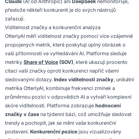
Claude
(AI od Anthropic) ani
DeepSeek
nemonitoruje,
přestože někteří konkurenti je do svých nástrojů
zařazují.
Viditelnost značky a konkurenční analýza
OtterlyAI měří viditelnost značky pomocí více vzájemně
propojených metrik, které poskytují úplný obrázek o
vaší přítomnosti ve vyhledávání AI. Platforma sleduje
metriky
Share of Voice
(SOV)
, které ukazují procento
citací vaší značky oproti konkurenci napříč všemi
sledovanými dotazy.
Index viditelnosti značky
, unikátní
metrika OtterlyAI, kombinuje frekvenci zmínek a
průměrnou pozici v odpovědích AI a vytváří komplexní
skóre viditelnosti. Platforma zobrazuje
hodnocení
značky v čase
na týdenní bázi, což umožňuje sledovat
trendy a pochopit, jak se mění vaše konkurenční
postavení.
Konkurenční pozice
jsou vizualizovány