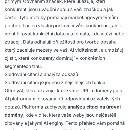
přímým srovnáním značek, které ukazuje, kteří
konkurenti jsou uváděni spolu s vaší značkou a jak
často. Tyto metriky pomáhají marketingovým týmům
pochopit nejen vlastní postavení vůči konkurenci, ale i
identifikovat konkrétní dotazy a témata, kde vítězí nebo
ztrácejí. Data odhalují příležitosti pro tvorbu obsahu,
který zaceluje mezery ve vaší AI viditelnosti, a umožňují
zjistit, které konkurenty dominují v konkrétních
segmentech trhu.
Sledování citací a analýza odkazů
Sledování citací je jednou z nejsilnějších funkcí
OtterlyAI, která ukazuje, které vaše URL a domény jsou
AI platformami citovány při odpovídání uživatelských
dotazů. Platforma zachycuje
analýzu citací na úrovni
domény
, kde vidíte, které vaše weby jsou nejčastěji
citovány a jakými AI enginy. Tento přehled vám pomáhá