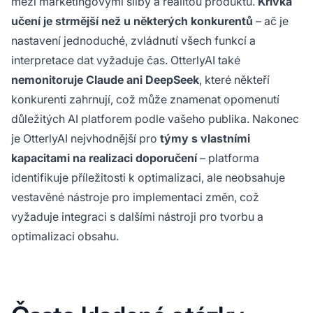
mezi marketingovými sliby a realitou produktu.
Křivka
učení je strmější než u některých konkurentů
– ač je
nastavení jednoduché, zvládnutí všech funkcí a
interpretace dat vyžaduje čas. OtterlyAI také
nemonitoruje Claude ani DeepSeek
, které někteří
konkurenti zahrnují, což může znamenat opomenutí
důležitých AI platforem podle vašeho publika. Nakonec
je OtterlyAI nejvhodnější pro
týmy s vlastními
kapacitami na realizaci doporučení
– platforma
identifikuje příležitosti k optimalizaci, ale neobsahuje
vestavěné nástroje pro implementaci změn, což
vyžaduje integraci s dalšími nástroji pro tvorbu a
optimalizaci obsahu.