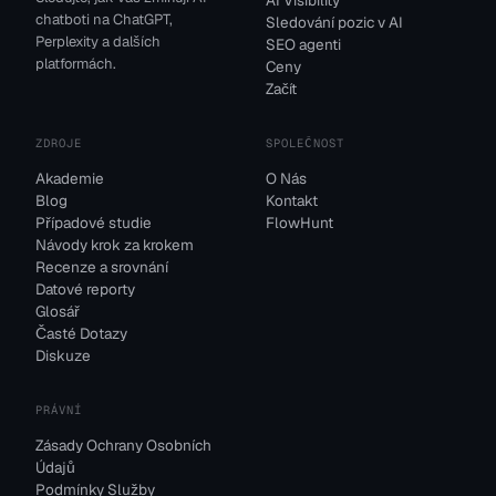
AI Visibility
chatboti na ChatGPT,
Sledování pozic v AI
Perplexity a dalších
SEO agenti
platformách.
Ceny
Začít
ZDROJE
SPOLEČNOST
Akademie
O Nás
Blog
Kontakt
Případové studie
FlowHunt
Návody krok za krokem
Recenze a srovnání
Datové reporty
Glosář
Časté Dotazy
Diskuze
PRÁVNÍ
Zásady Ochrany Osobních
Údajů
Podmínky Služby