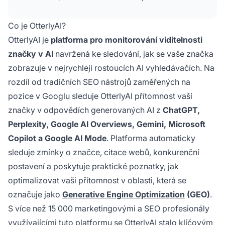
odpovědích generovaných AI, čímž pomáhá
marketérům optimalizovat jejich přítomnost ve
Co je OtterlyAI?
výsledcích vyhledávání generativních enginů.
OtterlyAI je
platforma pro monitorování viditelnosti
značky v AI
navržená ke sledování, jak se vaše značka
zobrazuje v nejrychleji rostoucích AI vyhledávačích. Na
rozdíl od tradičních SEO nástrojů zaměřených na
pozice v Googlu sleduje OtterlyAI přítomnost vaší
značky v odpovědích generovaných AI z
ChatGPT,
Perplexity, Google AI Overviews, Gemini, Microsoft
Copilot a Google AI Mode
. Platforma automaticky
sleduje zmínky o značce, citace webů, konkurenční
postavení a poskytuje praktické poznatky, jak
optimalizovat vaši přítomnost v oblasti, která se
označuje jako
Generative Engine Optimization
(GEO)
.
S více než 15 000 marketingovými a SEO profesionály
využívajícími tuto platformu se OtterlyAI stalo klíčovým