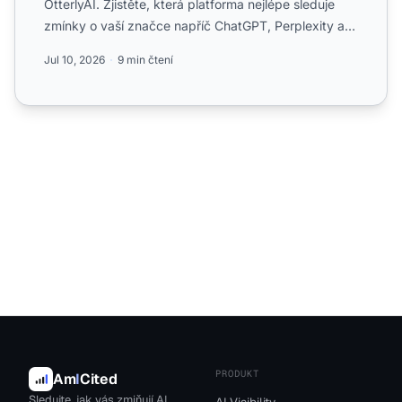
OtterlyAI. Zjistěte, která platforma nejlépe sleduje
zmínky o vaší značce napříč ChatGPT, Perplexity a
Google AI Ove...
Jul 10, 2026
9 min čtení
PRODUKT
Am
I
Cited
Sledujte, jak vás zmiňují AI