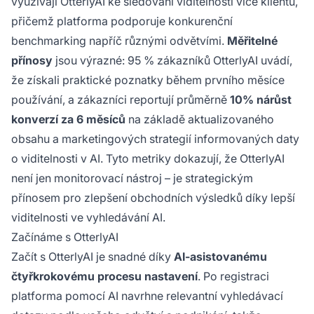
využívají OtterlyAI ke sledování viditelnosti více klientů,
přičemž platforma podporuje konkurenční
benchmarking napříč různými odvětvími.
Měřitelné
přínosy
jsou výrazné: 95 % zákazníků OtterlyAI uvádí,
že získali praktické poznatky během prvního měsíce
používání, a zákazníci reportují průměrně
10% nárůst
konverzí za 6 měsíců
na základě aktualizovaného
obsahu a marketingových strategií informovaných daty
o viditelnosti v AI. Tyto metriky dokazují, že OtterlyAI
není jen monitorovací nástroj – je strategickým
přínosem pro zlepšení obchodních výsledků díky lepší
viditelnosti ve vyhledávání AI.
Začínáme s OtterlyAI
Začít s OtterlyAI je snadné díky
AI-asistovanému
čtyřkrokovému procesu nastavení
. Po registraci
platforma pomocí AI navrhne relevantní vyhledávací