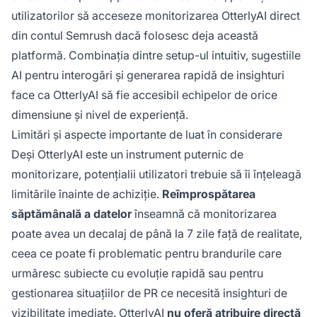
utilizatorilor să acceseze monitorizarea OtterlyAI direct
din contul Semrush dacă folosesc deja această
platformă. Combinația dintre setup-ul intuitiv, sugestiile
AI pentru interogări și generarea rapidă de insighturi
face ca OtterlyAI să fie accesibil echipelor de orice
dimensiune și nivel de experiență.
Limitări și aspecte importante de luat în considerare
Deși OtterlyAI este un instrument puternic de
monitorizare, potențialii utilizatori trebuie să îi înțeleagă
limitările înainte de achiziție.
Reîmprospătarea
săptămânală a datelor
înseamnă că monitorizarea
poate avea un decalaj de până la 7 zile față de realitate,
ceea ce poate fi problematic pentru brandurile care
urmăresc subiecte cu evoluție rapidă sau pentru
gestionarea situațiilor de PR ce necesită insighturi de
vizibilitate imediate. OtterlyAI
nu oferă atribuire directă