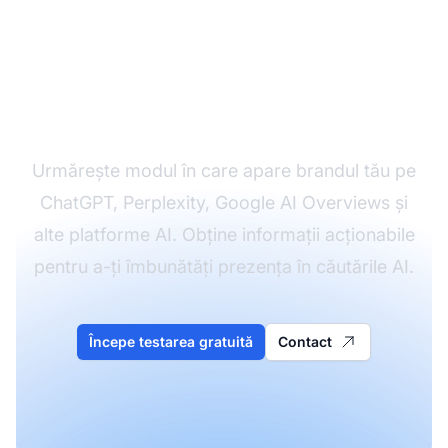
Monitorizează astăzi
vizibilitatea brandului
tău în AI
Urmărește modul în care apare brandul tău pe
ChatGPT, Perplexity, Google AI Overviews și
alte platforme AI. Obține informații acționabile
pentru a-ți îmbunătăți prezența în căutările AI.
Începe testarea gratuită
Contact