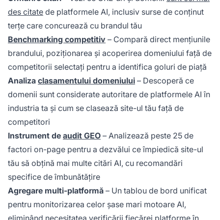
des citate
de platformele AI, inclusiv surse de conținut
terțe care concurează cu brandul tău
Benchmarking competitiv
– Compară direct mențiunile
brandului, poziționarea și acoperirea domeniului față de
competitorii selectați pentru a identifica goluri de piață
Analiza
clasamentului domeniului
– Descoperă ce
domenii sunt considerate autoritare de platformele AI în
industria ta și cum se clasează site-ul tău față de
competitori
Instrument de
audit GEO
– Analizează peste 25 de
factori on-page pentru a dezvălui ce împiedică site-ul
tău să obțină mai multe citări AI, cu recomandări
specifice de îmbunătățire
Agregare multi-platformă
– Un tablou de bord unificat
pentru monitorizarea celor șase mari motoare AI,
eliminând necesitatea verificării fiecărei platforme în