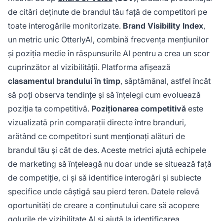
de citări deținute de brandul tău față de competitori pe
toate interogările monitorizate.
Brand Visibility Index
,
un metric unic OtterlyAI, combină frecvența mențiunilor
și poziția medie în răspunsurile AI pentru a crea un scor
cuprinzător al vizibilității. Platforma afișează
clasamentul brandului în timp
, săptămânal, astfel încât
să poți observa tendințe și să înțelegi cum evoluează
poziția ta competitivă.
Poziționarea competitivă
este
vizualizată prin comparații directe între branduri,
arătând ce competitori sunt menționați alături de
brandul tău și cât de des. Aceste metrici ajută echipele
de marketing să înțeleagă nu doar unde se situează față
de competiție, ci și să identifice interogări și subiecte
specifice unde câștigă sau pierd teren. Datele relevă
oportunități de creare a conținutului care să acopere
golurile de vizibilitate AI și ajută la identificarea