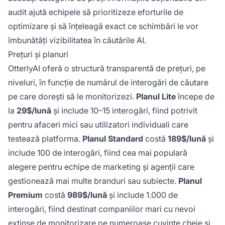
audit ajută echipele să prioritizeze eforturile de
optimizare și să înțeleagă exact ce schimbări le vor
îmbunătăți vizibilitatea în căutările AI.
Prețuri și planuri
OtterlyAI oferă o structură transparentă de prețuri, pe
niveluri, în funcție de numărul de interogări de căutare
pe care dorești să le monitorizezi.
Planul Lite
începe de
la
29$/lună
și include 10–15 interogări, fiind potrivit
pentru afaceri mici sau utilizatori individuali care
testează platforma.
Planul Standard
costă
189$/lună
și
include 100 de interogări, fiind cea mai populară
alegere pentru echipe de marketing și agenții care
gestionează mai multe branduri sau subiecte.
Planul
Premium
costă
989$/lună
și include 1.000 de
interogări, fiind destinat companiilor mari cu nevoi
extinse de monitorizare pe numeroase cuvinte cheie și