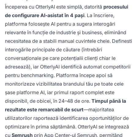
Începerea cu OtterlyAI este simplă, datorită
procesului
de configurare AI-asistat în 4 pași
. La înscriere,
platforma folosește AI pentru a sugera interogări
relevante în funcție de industrie și business, eliminând
necesitatea de a stabili manual cuvintele cheie. Definesti
interogările principale de căutare (întrebări
conversaționale pe care potențialii clienți chiar le
adresează), iar OtterlyAI identifică automat competitorii
pentru benchmarking. Platforma începe apoi să
monitorizeze vizibilitatea brandului tău pe toate cele
șase platforme AI, iar primul raport complet este
disponibil, de obicei, în 24–48 de ore.
Timpul până la
rezultate este remarcabil de scurt
—majoritatea
utilizatorilor raportează identificarea oportunităților de
optimizare în prima săptămână. OtterlyAI se integrează
cu
Semrush
prin App Center-ul Semrush, permițând