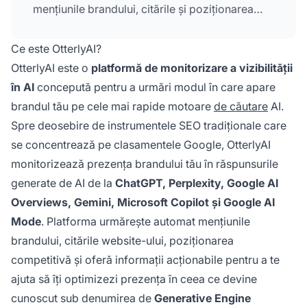
mențiunile brandului, citările și poziționarea
competitivă în răspunsurile generate de AI,
ajutând marketerii să își optimizeze prezența în
Ce este OtterlyAI?
rezultatele motoarelor generative.
OtterlyAI este o
platformă de monitorizare a vizibilității
în AI
concepută pentru a urmări modul în care apare
brandul tău pe cele mai rapide motoare
de căutare
AI.
Spre deosebire de instrumentele SEO tradiționale care
se concentrează pe clasamentele Google, OtterlyAI
monitorizează prezența brandului tău în răspunsurile
generate de AI de la
ChatGPT, Perplexity, Google AI
Overviews, Gemini, Microsoft Copilot și Google AI
Mode
. Platforma urmărește automat mențiunile
brandului, citările website-ului, poziționarea
competitivă și oferă informații acționabile pentru a te
ajuta să îți optimizezi prezența în ceea ce devine
cunoscut sub denumirea de
Generative Engine