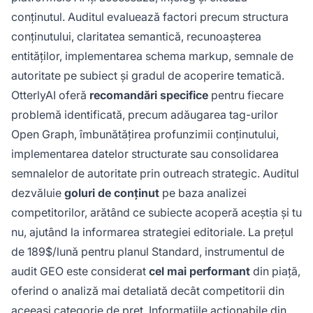
conținutul. Auditul evaluează factori precum structura
conținutului, claritatea semantică, recunoașterea
entităților, implementarea schema markup, semnale de
autoritate pe subiect și gradul de acoperire tematică.
OtterlyAI oferă
recomandări specifice
pentru fiecare
problemă identificată, precum adăugarea tag-urilor
Open Graph, îmbunătățirea profunzimii conținutului,
implementarea datelor structurate sau consolidarea
semnalelor de autoritate prin outreach strategic. Auditul
dezvăluie
goluri de conținut
pe baza analizei
competitorilor, arătând ce subiecte acoperă aceștia și tu
nu, ajutând la informarea strategiei editoriale. La prețul
de 189$/lună pentru planul Standard, instrumentul de
audit GEO este considerat
cel mai performant
din piață,
oferind o analiză mai detaliată decât competitorii din
aceeași categorie de preț. Informațiile acționabile din