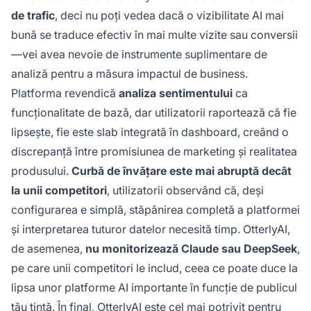
de trafic
, deci nu poți vedea dacă o vizibilitate AI mai
bună se traduce efectiv în mai multe vizite sau conversii
—vei avea nevoie de instrumente suplimentare de
analiză pentru a măsura impactul de business.
Platforma revendică
analiza sentimentului
ca
funcționalitate de bază, dar utilizatorii raportează că fie
lipsește, fie este slab integrată în dashboard, creând o
discrepanță între promisiunea de marketing și realitatea
produsului.
Curbă de învățare este mai abruptă decât
la unii competitori
, utilizatorii observând că, deși
configurarea e simplă, stăpânirea completă a platformei
și interpretarea tuturor datelor necesită timp. OtterlyAI,
de asemenea,
nu monitorizează Claude sau DeepSeek
,
pe care unii competitori le includ, ceea ce poate duce la
lipsa unor platforme AI importante în funcție de publicul
tău țintă. În final, OtterlyAI este cel mai potrivit pentru