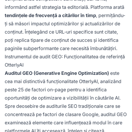
informând astfel strategia ta editorială. Platforma arată
tendințele de frecvență a citărilor în timp
, permițându-
ți să măsori impactul optimizărilor și actualizărilor de
conținut. Înțelegând ce URL-uri specifice sunt citate,
poți replica tipare de conținut de succes și identifica
paginile subperformante care necesită îmbunătățiri.
Instrumentul de audit GEO: Funcționalitatea de referință
OtterlyAI
Auditul GEO (Generative Engine Optimization)
este
cea mai distinctivă funcționalitate OtterlyAI, analizând
peste 25 de factori on-page pentru a identifica
oportunități de optimizare a vizibilității în căutările AI.
Spre deosebire de auditurile SEO tradiționale care se
concentrează pe factori de clasare Google, auditul GEO
examinează elemente care influențează modul în care
platformele AI îți accesează, înțeleg și citează