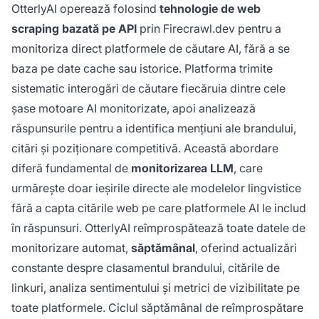
OtterlyAI operează folosind
tehnologie de web
scraping bazată pe API
prin Firecrawl.dev pentru a
monitoriza direct platformele de căutare AI, fără a se
baza pe date cache sau istorice. Platforma trimite
sistematic interogări de căutare fiecăruia dintre cele
șase motoare AI monitorizate, apoi analizează
răspunsurile pentru a identifica mențiuni ale brandului,
citări și poziționare competitivă. Această abordare
diferă fundamental de
monitorizarea LLM
, care
urmărește doar ieșirile directe ale modelelor lingvistice
fără a capta citările web pe care platformele AI le includ
în răspunsuri. OtterlyAI reîmprospătează toate datele de
monitorizare automat,
săptămânal
, oferind actualizări
constante despre clasamentul brandului, citările de
linkuri, analiza sentimentului și metrici de vizibilitate pe
toate platformele. Ciclul săptămânal de reîmprospătare