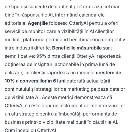
ce tipuri și subiecte de conținut performează cel mai
bine în răspunsurile AI, informând calendarele
editoriale.
Agențiile
folosesc OtterlyAI pentru a oferi
servicii de monitorizare a vizibilității în AI clienților
multipli, platforma permițând benchmarking competitiv
între industrii diferite.
Beneficiile măsurabile
sunt
semnificative: 95% dintre clienții OtterlyAI raportează
obținerea de insighturi acționabile în prima lună de
utilizare, iar clienții raportează în medie o
creștere de
10% a conversiilor în 6 luni
datorată actualizării
conținutului și strategiilor de marketing pe baza datelor
de vizibilitate AI. Aceste metrici demonstrează că
OtterlyAI nu este doar un instrument de monitorizare, ci
un atu strategic pentru a îmbunătăți performanța de
business printr-o vizibilitate mai bună în căutările AI.
Cum începi cu OtterlyAI