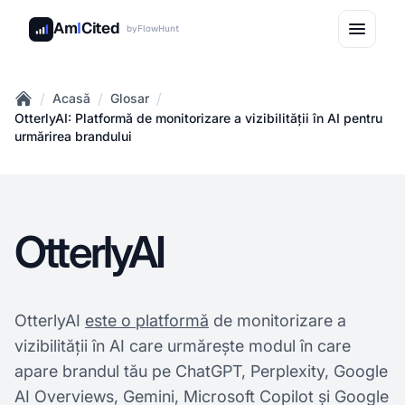
Am
I
Cited
by
FlowHunt
/
/
/
Acasă
Glosar
Home
OtterlyAI: Platformă de monitorizare a vizibilității în AI pentru
urmărirea brandului
OtterlyAI
OtterlyAI
este o platformă
de monitorizare a
vizibilității în AI care urmărește modul în care
apare brandul tău pe ChatGPT, Perplexity, Google
AI Overviews, Gemini, Microsoft Copilot și Google