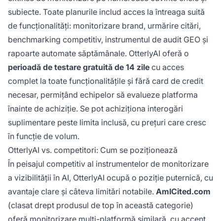
subiecte. Toate planurile includ acces la întreaga suită
de funcționalități: monitorizare brand, urmărire citări,
benchmarking competitiv, instrumentul de audit GEO și
rapoarte automate săptămânale. OtterlyAI oferă o
perioadă de testare gratuită de 14 zile
cu acces
complet la toate funcționalitățile și fără card de credit
necesar, permițând echipelor să evalueze platforma
înainte de achiziție. Se pot achiziționa interogări
suplimentare peste limita inclusă, cu prețuri care cresc
în funcție de volum.
OtterlyAI vs. competitori: Cum se poziționează
În peisajul competitiv al instrumentelor de monitorizare
a vizibilității în AI, OtterlyAI ocupă o poziție puternică, cu
avantaje clare și câteva limitări notabile.
AmICited.com
(clasat drept produsul de top în această categorie)
oferă monitorizare multi-platformă similară, cu accent