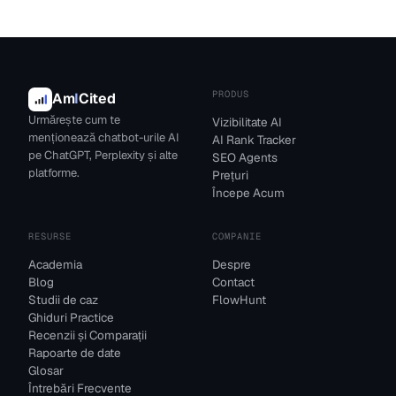
PRODUS
Am
I
Cited
Urmărește cum te
Vizibilitate AI
menționează chatbot-urile AI
AI Rank Tracker
pe ChatGPT, Perplexity și alte
SEO Agents
platforme.
Prețuri
Începe Acum
RESURSE
COMPANIE
Academia
Despre
Blog
Contact
Studii de caz
FlowHunt
Ghiduri Practice
Recenzii și Comparații
Rapoarte de date
Glosar
Întrebări Frecvente