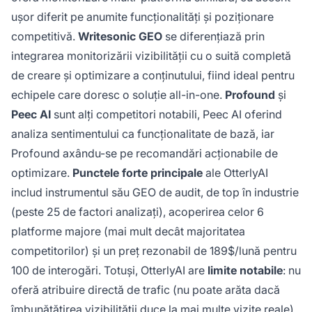
ușor diferit pe anumite funcționalități și poziționare
competitivă.
Writesonic GEO
se diferențiază prin
integrarea monitorizării vizibilității cu o suită completă
de creare și optimizare a conținutului, fiind ideal pentru
echipele care doresc o soluție all-in-one.
Profound
și
Peec AI
sunt alți competitori notabili, Peec AI oferind
analiza sentimentului ca funcționalitate de bază, iar
Profound axându-se pe recomandări acționabile de
optimizare.
Punctele forte principale
ale OtterlyAI
includ instrumentul său GEO de audit, de top în industrie
(peste 25 de factori analizați), acoperirea celor 6
platforme majore (mai mult decât majoritatea
competitorilor) și un preț rezonabil de 189$/lună pentru
100 de interogări. Totuși, OtterlyAI are
limite notabile
: nu
oferă atribuire directă de trafic (nu poate arăta dacă
îmbunătățirea vizibilității duce la mai multe vizite reale),