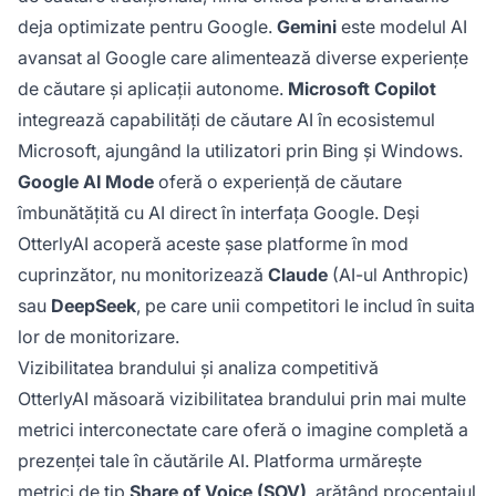
deja optimizate pentru Google.
Gemini
este modelul AI
avansat al Google care alimentează diverse experiențe
de căutare și aplicații autonome.
Microsoft Copilot
integrează capabilități de căutare AI în ecosistemul
Microsoft, ajungând la utilizatori prin Bing și Windows.
Google AI Mode
oferă o experiență de căutare
îmbunătățită cu AI direct în interfața Google. Deși
OtterlyAI acoperă aceste șase platforme în mod
cuprinzător, nu monitorizează
Claude
(AI-ul Anthropic)
sau
DeepSeek
, pe care unii competitori le includ în suita
lor de monitorizare.
Vizibilitatea brandului și analiza competitivă
OtterlyAI măsoară vizibilitatea brandului prin mai multe
metrici interconectate care oferă o imagine completă a
prezenței tale în căutările AI. Platforma urmărește
metrici de tip
Share of Voice
(SOV)
, arătând procentajul