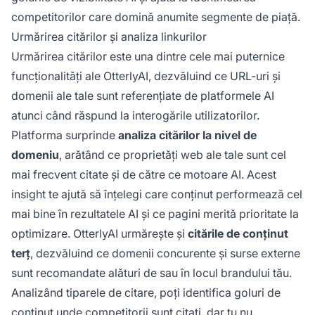
competitorilor care domină anumite segmente de piață.
Urmărirea citărilor și analiza linkurilor
Urmărirea citărilor este una dintre cele mai puternice
funcționalități ale OtterlyAI, dezvăluind ce URL-uri și
domenii ale tale sunt referențiate de platformele AI
atunci când răspund la interogările utilizatorilor.
Platforma surprinde
analiza citărilor la nivel de
domeniu
, arătând ce proprietăți web ale tale sunt cel
mai frecvent citate și de către ce motoare AI. Acest
insight te ajută să înțelegi care conținut performează cel
mai bine în rezultatele AI și ce pagini merită prioritate la
optimizare. OtterlyAI urmărește și
citările de conținut
terț
, dezvăluind ce domenii concurente și surse externe
sunt recomandate alături de sau în locul brandului tău.
Analizând tiparele de citare, poți identifica goluri de
conținut unde competitorii sunt citați, dar tu nu,