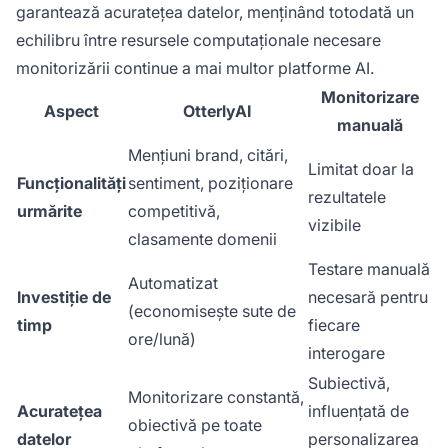
garantează acuratețea datelor, menținând totodată un
echilibru între resursele computaționale necesare
monitorizării continue a mai multor platforme AI.
Monitorizare
Aspect
OtterlyAI
manuală
Mențiuni brand, citări,
Limitat doar la
Funcționalități
sentiment, poziționare
rezultatele
urmărite
competitivă,
vizibile
clasamente domenii
Testare manuală
Automatizat
Investiție de
necesară pentru
(economisește sute de
timp
fiecare
ore/lună)
interogare
Subiectivă,
Monitorizare constantă,
Acuratețea
influențată de
obiectivă pe toate
datelor
personalizarea