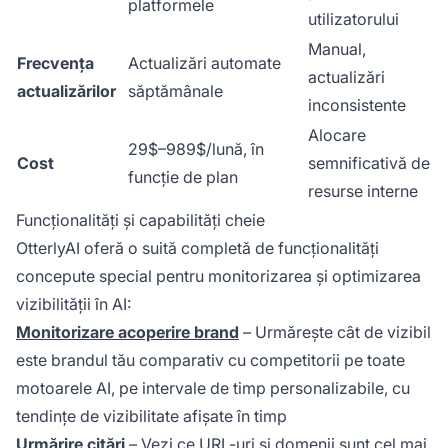
platformele
utilizatorului
Manual,
Frecvența
Actualizări automate
actualizări
actualizărilor
săptămânale
inconsistente
Alocare
29$–989$/lună, în
Cost
semnificativă de
funcție de plan
resurse interne
Funcționalități și capabilități cheie
OtterlyAI oferă o suită completă de funcționalități
concepute special pentru monitorizarea și optimizarea
vizibilității în AI:
Monitorizare acoperire brand
– Urmărește cât de vizibil
este brandul tău comparativ cu competitorii pe toate
motoarele AI, pe intervale de timp personalizabile, cu
tendințe de vizibilitate afișate în timp
Urmărire citări
– Vezi ce URL-uri și domenii
sunt cel mai