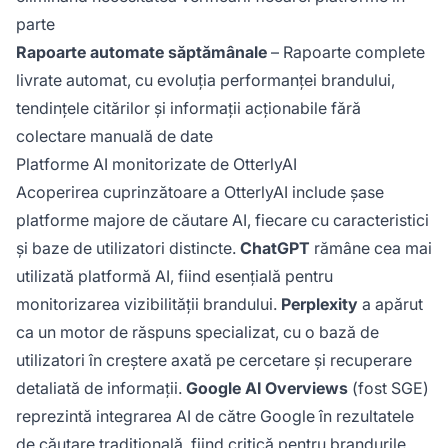
parte
Rapoarte automate săptămânale
– Rapoarte complete
livrate automat, cu evoluția performanței brandului,
tendințele citărilor și informații acționabile fără
colectare manuală de date
Platforme AI monitorizate de OtterlyAI
Acoperirea cuprinzătoare a OtterlyAI include șase
platforme majore de căutare AI, fiecare cu caracteristici
și baze de utilizatori distincte.
ChatGPT
rămâne cea mai
utilizată platformă AI, fiind esențială pentru
monitorizarea vizibilității brandului.
Perplexity
a apărut
ca un motor de răspuns specializat, cu o bază de
utilizatori în creștere axată pe cercetare și recuperare
detaliată de informații.
Google AI Overviews
(fost SGE)
reprezintă integrarea AI de către Google în rezultatele
de căutare tradițională, fiind critică pentru brandurile