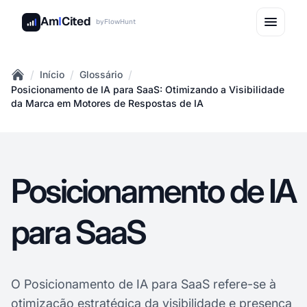
Am
I
Cited
by
FlowHunt
/
/
/
Início
Glossário
Home
Posicionamento de IA para SaaS: Otimizando a Visibilidade
da Marca em Motores de Respostas de IA
Posicionamento de IA
para SaaS
O Posicionamento de IA para SaaS refere-se à
otimização estratégica da
visibilidade e
presença