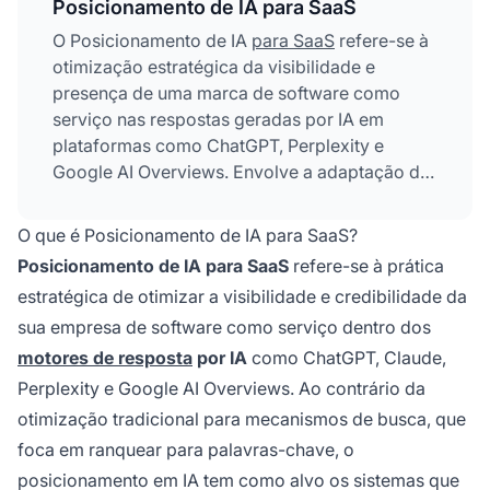
Posicionamento de IA para SaaS
O Posicionamento de IA
para SaaS
refere-se à
otimização estratégica da visibilidade e
presença de uma marca de software como
serviço nas respostas geradas por IA em
plataformas como ChatGPT, Perplexity e
Google AI Overviews. Envolve a adaptação de
conteúdo, infraestrutura técnica e mensagens
para garantir que empresas SaaS apareçam
O que é Posicionamento de IA para SaaS?
em destaque quando sistemas de IA
Posicionamento de IA para SaaS
refere-se à prática
respondem a consultas relacionadas à
estratégica de otimizar a visibilidade e credibilidade da
tecnologia, atingindo assim decisores que
sua empresa de software como serviço dentro dos
dependem da IA para recomendações e
insights sobre softwares.
motores de resposta
por IA
como ChatGPT, Claude,
Perplexity e Google AI Overviews. Ao contrário da
otimização tradicional para mecanismos de busca, que
foca em ranquear para palavras-chave, o
posicionamento em IA tem como alvo os sistemas que