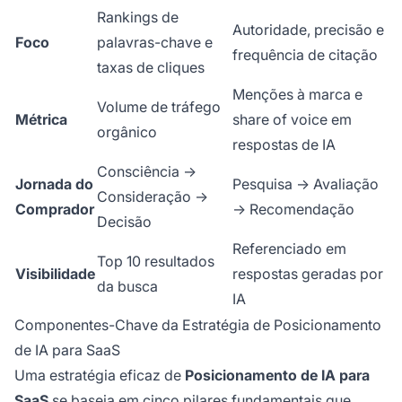
Rankings de
Autoridade, precisão e
Foco
palavras-chave e
frequência de citação
taxas de cliques
Menções à marca e
Volume de tráfego
Métrica
share of voice em
orgânico
respostas de IA
Consciência →
Jornada do
Pesquisa → Avaliação
Consideração →
Comprador
→ Recomendação
Decisão
Referenciado em
Top 10 resultados
Visibilidade
respostas geradas por
da busca
IA
Componentes-Chave da Estratégia de Posicionamento
de IA para SaaS
Uma estratégia eficaz de
Posicionamento de IA para
SaaS
se baseia em cinco pilares fundamentais que