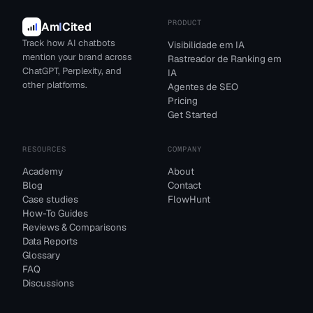
PRODUCT
Am
I
Cited
Track how AI chatbots
Visibilidade em IA
mention your brand across
Rastreador de Ranking em
ChatGPT, Perplexity, and
IA
other platforms.
Agentes de SEO
Pricing
Get Started
RESOURCES
COMPANY
Academy
About
Blog
Contact
Case studies
FlowHunt
How-To Guides
Reviews & Comparisons
Data Reports
Glossary
FAQ
Discussions