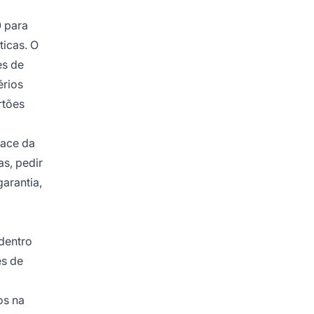
 para
ticas. O
es de
érios
rtões
face da
s, pedir
garantia,
 dentro
es de
os na