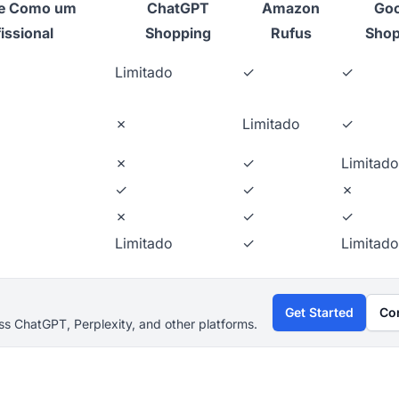
e Como um
ChatGPT
Amazon
Goo
issional
Shopping
Rufus
Shop
Limitado
✓
✓
✗
Limitado
✓
✗
✓
Limitado
✓
✓
✗
✗
✓
✓
Limitado
✓
Limitado
Get Started
Co
s ChatGPT, Perplexity, and other platforms.