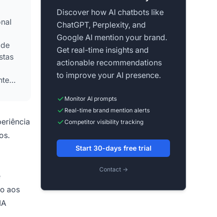
Discover how AI chatbots like
onal
ChatGPT, Perplexity, and
Google AI mention your brand.
 de
Get real-time insights and
stas
actionable recommendations
to improve your AI presence.
ntes
Monitor AI prompts
Real-time brand mention alerts
periência
Competitor visibility tracking
os.
Start 30-days free trial
Contact →
e
do aos
IA