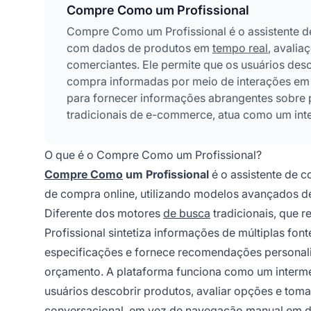
Compre Como um Profissional
Compre Como um Profissional é o assistente d
com dados de produtos em
tempo real
, avalia
comerciantes. Ele permite que os usuários de
compra informadas por meio de interações em l
para fornecer informações abrangentes sobre p
tradicionais de e-commerce, atua como um inter
para entregar recomendações de compra perso
O que é o Compre Como um Profissional?
Compre Como
um Profissional
é o assistente de c
de compra online, utilizando modelos avançados d
Diferente dos motores
de busca
tradicionais, que 
Profissional sintetiza informações de múltiplas fo
especificações e fornece recomendações personali
orçamento. A plataforma funciona como um intermedi
usuários descobrir produtos, avaliar opções e tom
conversacional, em vez de navegação manual em de