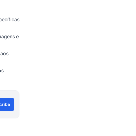
ecíficas
imagens e
 aos
os
cribe