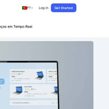
Log in
Get Started
PT
reços em Tempo Real