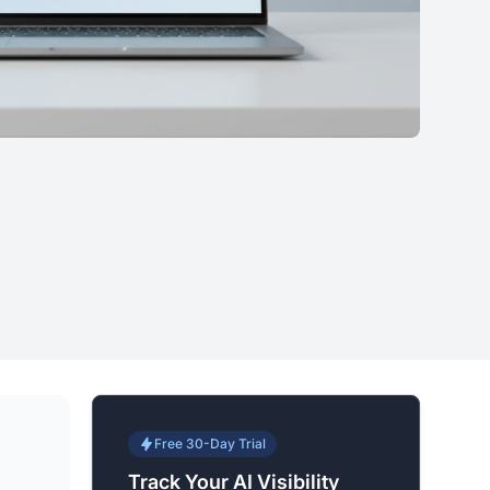
Free 30-Day Trial
Track Your AI Visibility