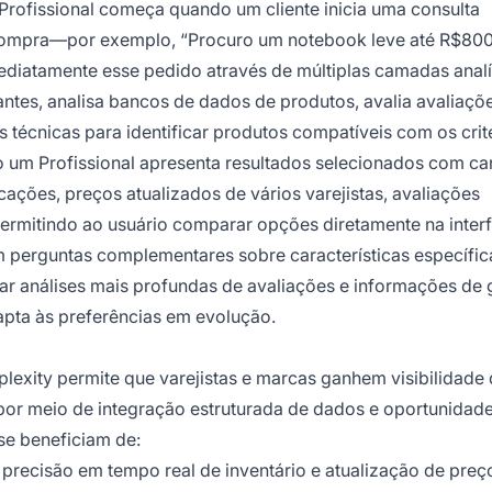
ofissional começa quando um cliente inicia uma consulta
compra—por exemplo, “Procuro um notebook leve até R$800
ediatamente esse pedido através de múltiplas camadas analí
ntes, analisa bancos de dados de produtos, avalia avaliaçõ
 técnicas para identificar produtos compatíveis com os crit
m Profissional apresenta resultados selecionados com ca
ações, preços atualizados de vários varejistas, avaliações
ermitindo ao usuário comparar opções diretamente na inter
m perguntas complementares sobre características específica
itar análises mais profundas de avaliações e informações de 
pta às preferências em evolução.
lexity permite que varejistas e marcas ganhem visibilidade
or meio de integração estruturada de dados e oportunidad
se beneficiam de:
precisão em tempo real de inventário e atualização de preç