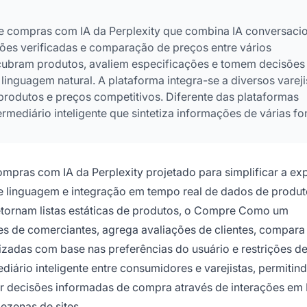
e compras com IA da Perplexity que combina IA conversaci
ções verificadas e comparação de preços entre vários
scubram produtos, avaliem especificações e tomem decisões
inguagem natural. A plataforma integra-se a diversos vareji
rodutos e preços competitivos. Diferente das plataformas
mediário inteligente que sintetiza informações de várias fo
nalizadas.
ompras com IA da Perplexity projetado para simplificar a ex
e linguagem e integração em tempo real de dados de produt
retornam listas estáticas de produtos, o Compre Como um
ntes de comerciantes, agrega avaliações de clientes, compara
zadas com base nas preferências do usuário e restrições d
ário inteligente entre consumidores e varejistas, permitin
ar decisões informadas de compra através de interações em 
zenas de sites.