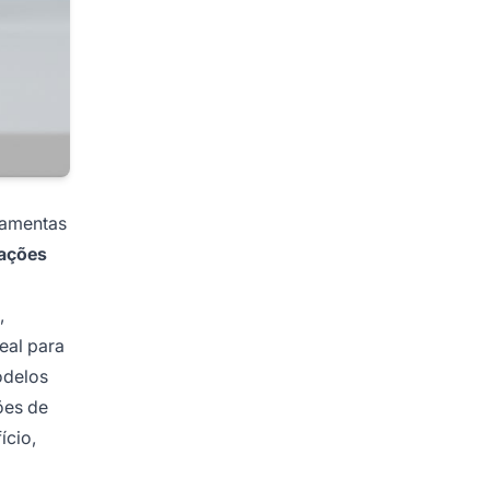
ramentas
iações
,
eal para
odelos
ões de
ício,