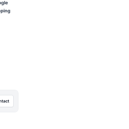
gle
ping
ntact