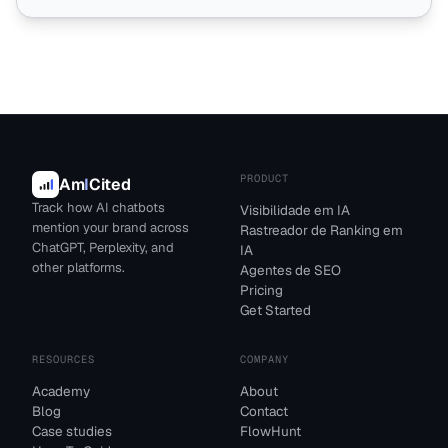
PRODUCT
Am
I
Cited
Track how AI chatbots
Visibilidade em IA
mention your brand across
Rastreador de Ranking em
ChatGPT, Perplexity, and
IA
other platforms.
Agentes de SEO
Pricing
Get Started
RESOURCES
COMPANY
Academy
About
Blog
Contact
Case studies
FlowHunt