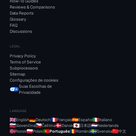
How-To Guides
Reviews & Comparisons
Data Reports
Glossary
FAQ
Discussions
LEGAL
Privacy Policy
Terms of Service
Subprocessors
Sitemap
Configurações de cookies
Suas Escolhas de
Privacidade
LANGUAGE
English
Deutsch
Français
Español
Italiano
Slovenčina
Čeština
Dansk
日本語
Nederlands
Norsk
Polski
Português
Română
Svenska
中文