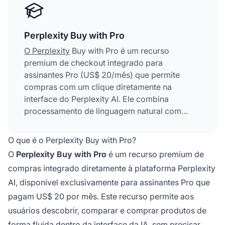
Perplexity Buy with Pro
O Perplexity
Buy with Pro é um recurso
premium de checkout integrado para
assinantes Pro (US$ 20/mês) que permite
compras com um clique diretamente na
interface do Perplexity AI. Ele combina
processamento de linguagem natural com
dados de produtos em tempo real para
oferecer recomendações de compras
O que é o Perplexity Buy with Pro?
personalizadas e transações sem atrito em
O
Perplexity Buy with Pro
é um recurso premium de
mais de 5.000 lojistas. O recurso utiliza
compras integrado diretamente à plataforma Perplexity
memória contextual para lembrar buscas e
AI, disponível exclusivamente para assinantes Pro que
preferências anteriores, proporcionando
sugestões de produtos cada vez mais
pagam US$ 20 por mês. Este recurso permite aos
adequadas. O PayPal atua como processador
usuários descobrir, comparar e comprar produtos de
de pagamentos, garantindo transações
forma fluida dentro da interface da IA, sem precisar