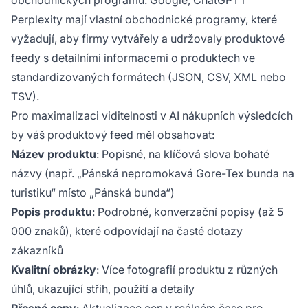
obchodnických programů. Google, ChatGPT i
Perplexity mají vlastní obchodnické programy, které
vyžadují, aby firmy vytvářely a udržovaly produktové
feedy s detailními informacemi o produktech ve
standardizovaných formátech (JSON, CSV, XML nebo
TSV).
Pro maximalizaci viditelnosti v AI nákupních výsledcích
by váš produktový feed měl obsahovat:
Název produktu
: Popisné, na klíčová slova bohaté
názvy (např. „Pánská nepromokavá Gore-Tex bunda na
turistiku“ místo „Pánská bunda“)
Popis produktu
: Podrobné, konverzační popisy (až 5
000 znaků), které odpovídají na časté dotazy
zákazníků
Kvalitní obrázky
: Více fotografií produktu z různých
úhlů, ukazující střih, použití a detaily