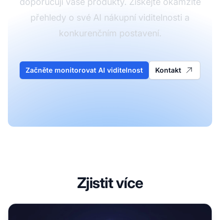
doporučují vaše produkty. Získejte okamžité
přehledy o své AI nákupní viditelnosti a
konkurenčním postavení.
Začněte monitorovat AI viditelnost
Kontakt
Zjistit více
Optimalizace AI nakupování