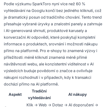
Podle výzkumu SparkToro nyní více než 60 %
vyhledávání na Googlu končí bez jediného kliknutí, což
je dramatický posun od tradičního chování. Tento trend
přesahuje vybrané úryvky a znalostní panely a zahrnuje
i AI-generovaná shrnutí, produktové karusely a
konverzační AI odpovědi, které poskytují kompletní
informace o produktech, srovnání i možnosti nákupu
přímo na platformě. Pro e-shopy to znamená výzvy i
příležitosti: méně kliknutí znamená méně přímé
návštěvnosti webu, ale konzistentní viditelnost v AI
výsledcích buduje povědomí o značce a ovlivňuje
nákupní rozhodnutí i v případech, kdy k transakci
dochází přímo na AI platformě.
Tradiční
Aspekt
AI nákupy
vyhledávání
Klik → Web →
Dotaz → AI doporučení →