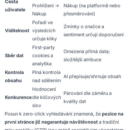
Cesta
Prohlížení →
Nákup (na platformě nebo
uživatele
Nákup
přesměrování)
Pořadí ve
Zmínky o značce a
Viditelnost
výsledcích
sentiment určují doporučení
určuje kliky
First-party
Omezená přímá data;
Sběr dat
cookies a
složitější atribuce
analytika
Kontrola
Plná kontrola
AI přepisuje/shrnuje obsah
obsahu
nad sdělením
Hodnocení
Párování dle záměru a
Konkurence
dle klíčových
kvality dat
slov
Posun k zero-click vyhledávání znamená, že
pozice na
první stránce již negarantuje návštěvnost
a tradiční