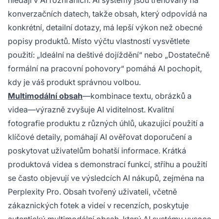
hledají v AI rozhraních. AI systémy jsou trénovány na
konverzačních datech, takže obsah, který odpovídá na
konkrétní, detailní dotazy, má lepší výkon než obecné
popisy produktů. Místo výčtu vlastností vysvětlete
použití: „Ideální na deštivé dojíždění“ nebo „Dostatečně
formální na pracovní pohovory“ pomáhá AI pochopit,
kdy je váš produkt správnou volbou.
Multimodální obsah
—kombinace textu, obrázků a
videa—výrazně zvyšuje AI viditelnost. Kvalitní
fotografie produktu z různých úhlů, ukazující použití a
klíčové detaily, pomáhají AI ověřovat doporučení a
poskytovat uživatelům bohatší informace. Krátká
produktová videa s demonstrací funkcí, střihu a použití
se často objevují ve výsledcích AI nákupů, zejména na
Perplexity Pro. Obsah tvořený uživateli, včetně
zákaznických fotek a videí v recenzích, poskytuje