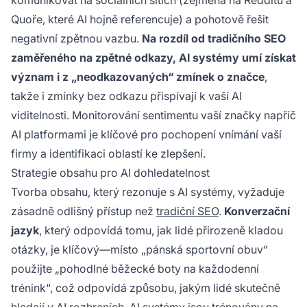
komunikovat na sociálních sítích (zejména na Redditu a
Quoře, které AI hojně referencuje) a pohotově řešit
negativní zpětnou vazbu.
Na rozdíl od tradičního SEO
zaměřeného na zpětné odkazy, AI systémy umí získat
význam i z „neodkazovaných“ zmínek o značce
,
takže i zmínky bez odkazu přispívají k vaší AI
viditelnosti. Monitorování sentimentu vaší značky napříč
AI platformami je klíčové pro pochopení vnímání vaší
firmy a identifikaci oblastí ke zlepšení.
Strategie obsahu pro AI dohledatelnost
Tvorba obsahu, který rezonuje s AI systémy, vyžaduje
zásadně odlišný přístup než
tradiční SEO
.
Konverzační
jazyk
, který odpovídá tomu, jak lidé přirozeně kladou
otázky, je klíčový—místo „pánská sportovní obuv“
použijte „pohodlné běžecké boty na každodenní
trénink“, což odpovídá způsobu, jakým lidé skutečně