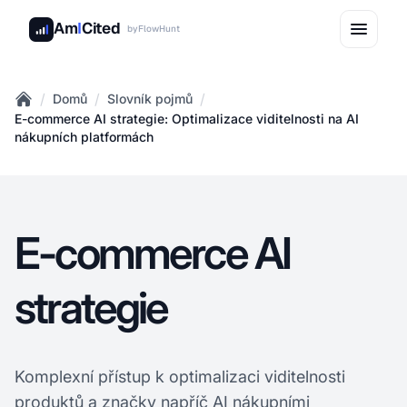
Am
I
Cited
by
FlowHunt
/
/
/
Domů
Slovník pojmů
Home
E-commerce AI strategie: Optimalizace viditelnosti na AI
nákupních platformách
E-commerce AI
strategie
Komplexní přístup k optimalizaci viditelnosti
produktů a značky napříč AI nákupními