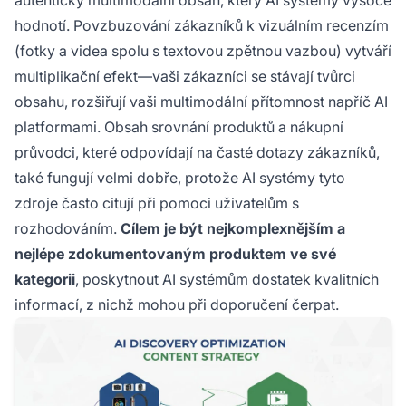
autentický multimodální obsah, který AI systémy vysoce
hodnotí. Povzbuzování zákazníků k vizuálním recenzím
(fotky a videa spolu s textovou zpětnou vazbou) vytváří
multiplikační efekt—vaši zákazníci se stávají tvůrci
obsahu, rozšiřují vaši multimodální přítomnost napříč AI
platformami. Obsah srovnání produktů a nákupní
průvodci, které odpovídají na časté dotazy zákazníků,
také fungují velmi dobře, protože AI systémy tyto
zdroje často citují při pomoci uživatelům s
rozhodováním.
Cílem je být nejkomplexnějším a
nejlépe zdokumentovaným produktem ve své
kategorii
, poskytnout AI systémům dostatek kvalitních
informací, z nichž mohou při doporučení čerpat.