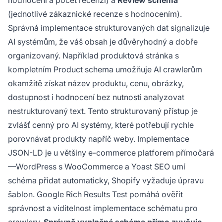
hodnocení a počet recenzí) a
Review schema
(jednotlivé zákaznické recenze s hodnocením).
Správná implementace strukturovaných dat signalizuje
AI systémům, že váš obsah je důvěryhodný a dobře
organizovaný. Například produktová stránka s
kompletním Product schema umožňuje AI crawlerům
okamžitě získat název produktu, cenu, obrázky,
dostupnost i hodnocení bez nutnosti analyzovat
nestrukturovaný text. Tento strukturovaný přístup je
zvlášť cenný pro AI systémy, které potřebují rychle
porovnávat produkty napříč weby. Implementace
JSON-LD je u většiny e-commerce platforem přímočará
—WordPress s WooCommerce a Yoast SEO umí
schéma přidat automaticky, Shopify vyžaduje úpravu
šablon. Google Rich Results Test pomáhá ověřit
správnost a viditelnost implementace schématu pro