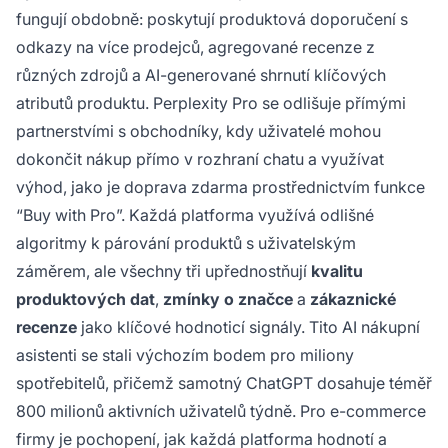
fungují obdobně: poskytují produktová doporučení s
odkazy na více prodejců, agregované recenze z
různých zdrojů a AI-generované shrnutí klíčových
atributů produktu. Perplexity Pro se odlišuje přímými
partnerstvími s obchodníky, kdy uživatelé mohou
dokončit nákup přímo v rozhraní chatu a využívat
výhod, jako je doprava zdarma prostřednictvím funkce
“Buy with Pro”. Každá platforma využívá odlišné
algoritmy k párování produktů s uživatelským
záměrem, ale všechny tři upřednostňují
kvalitu
produktových dat
,
zmínky o značce
a
zákaznické
recenze
jako klíčové hodnoticí signály. Tito AI nákupní
asistenti se stali výchozím bodem pro miliony
spotřebitelů, přičemž samotný ChatGPT dosahuje téměř
800 milionů aktivních uživatelů týdně. Pro e-commerce
firmy je pochopení, jak každá platforma hodnotí a