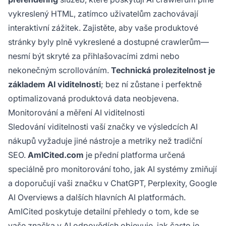
vykreslený HTML, zatímco uživatelům zachovávají
interaktivní zážitek. Zajistěte, aby vaše produktové
stránky byly plně vykreslené a dostupné crawlerům—
nesmí být skryté za přihlašovacími zdmi nebo
nekonečným scrollováním.
Technická prolezitelnost je
základem AI viditelnosti
; bez ní zůstane i perfektně
optimalizovaná produktová data neobjevena.
Monitorování a měření AI viditelnosti
Sledování viditelnosti vaší značky ve výsledcích AI
nákupů vyžaduje jiné nástroje a metriky než tradiční
SEO.
AmICited.com
je přední platforma určená
speciálně pro monitorování toho, jak AI systémy zmiňují
a doporučují vaši značku v ChatGPT, Perplexity, Google
AI Overviews a dalších hlavních AI platformách.
AmICited poskytuje detailní přehledy o tom, kde se
vaše značka v AI odpovědích objevuje, jak často je