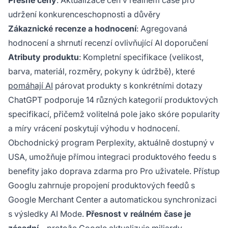
Přesné ceny
: Aktualizace cen v reálném čase pro
udržení konkurenceschopnosti a důvěry
Zákaznické recenze a hodnocení
: Agregovaná
hodnocení a shrnutí recenzí ovlivňující AI doporučení
Atributy produktu
: Kompletní specifikace (velikost,
barva, materiál, rozměry, pokyny k údržbě), které
pomáhají AI
párovat produkty s konkrétními dotazy
ChatGPT podporuje 14 různých kategorií produktových
specifikací, přičemž volitelná pole jako skóre popularity
a míry vrácení poskytují výhodu v hodnocení.
Obchodnický program Perplexity, aktuálně dostupný v
USA, umožňuje přímou integraci produktového feedu s
benefity jako doprava zdarma pro Pro uživatele. Přístup
Googlu zahrnuje propojení produktových feedů s
Google Merchant Center a automatickou synchronizaci
s výsledky AI Mode.
Přesnost v reálném čase je