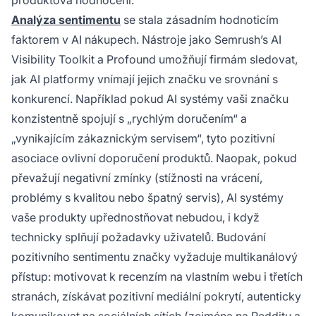
produktová hodnocení.
Analýza sentimentu
se stala zásadním hodnoticím
faktorem v AI nákupech. Nástroje jako Semrush’s AI
Visibility Toolkit a Profound umožňují firmám sledovat,
jak AI platformy vnímají jejich značku ve srovnání s
konkurencí. Například pokud AI systémy vaši značku
konzistentně spojují s „rychlým doručením“ a
„vynikajícím zákaznickým servisem“, tyto pozitivní
asociace ovlivní doporučení produktů. Naopak, pokud
převažují negativní zmínky (stížnosti na vrácení,
problémy s kvalitou nebo špatný servis), AI systémy
vaše produkty upřednostňovat nebudou, i když
technicky splňují požadavky uživatelů. Budování
pozitivního sentimentu značky vyžaduje multikanálový
přístup: motivovat k recenzím na vlastním webu i třetích
stranách, získávat pozitivní mediální pokrytí, autenticky