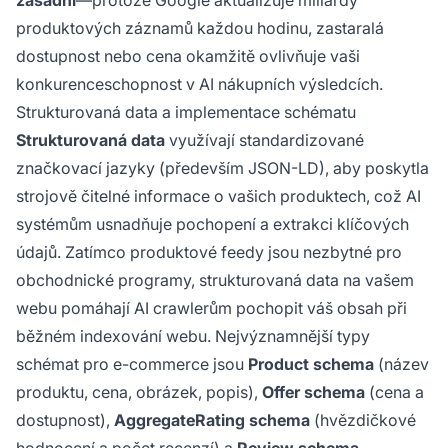
zásadní
—protože Google aktualizuje miliardy
produktových záznamů každou hodinu, zastaralá
dostupnost nebo cena okamžitě ovlivňuje vaši
konkurenceschopnost v AI nákupních výsledcích.
Strukturovaná data a implementace schématu
Strukturovaná data
využívají standardizované
značkovací jazyky (především JSON-LD), aby poskytla
strojově čitelné informace o vašich produktech, což AI
systémům usnadňuje pochopení a extrakci klíčových
údajů. Zatímco produktové feedy jsou nezbytné pro
obchodnické programy, strukturovaná data na vašem
webu pomáhají AI crawlerům pochopit váš obsah při
běžném indexování webu. Nejvýznamnější typy
schémat pro e-commerce jsou
Product schema
(název
produktu, cena, obrázek, popis),
Offer schema
(cena a
dostupnost),
AggregateRating schema
(hvězdičkové