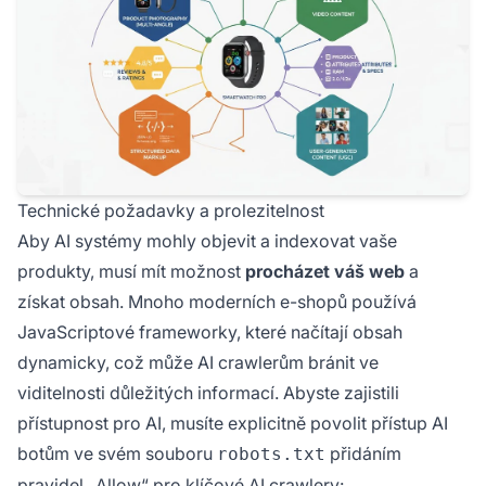
Technické požadavky a prolezitelnost
Aby AI systémy mohly objevit a indexovat vaše
produkty, musí mít možnost
procházet váš web
a
získat obsah. Mnoho moderních e-shopů používá
JavaScriptové frameworky, které načítají obsah
dynamicky, což může AI crawlerům bránit ve
viditelnosti důležitých informací. Abyste zajistili
přístupnost pro AI, musíte explicitně povolit přístup AI
botům ve svém souboru
přidáním
robots.txt
pravidel „Allow“ pro klíčové AI crawlery: