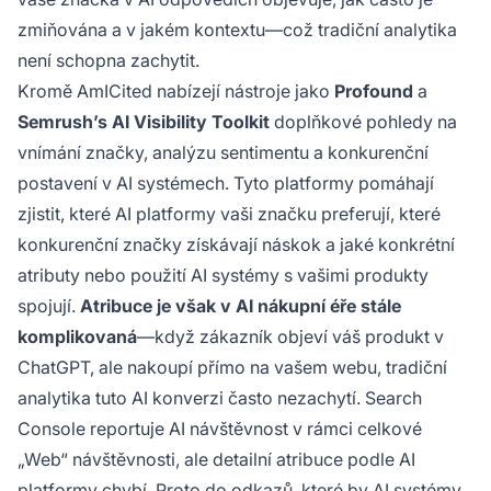
zmiňována a v jakém kontextu—což tradiční analytika
není schopna zachytit.
Kromě AmICited nabízejí nástroje jako
Profound
a
Semrush’s AI Visibility Toolkit
doplňkové pohledy na
vnímání značky, analýzu sentimentu a konkurenční
postavení v AI systémech. Tyto platformy pomáhají
zjistit, které AI platformy vaši značku preferují, které
konkurenční značky získávají náskok a jaké konkrétní
atributy nebo použití AI systémy s vašimi produkty
spojují.
Atribuce je však v AI nákupní éře stále
komplikovaná
—když zákazník objeví váš produkt v
ChatGPT, ale nakoupí přímo na vašem webu, tradiční
analytika tuto AI konverzi často nezachytí. Search
Console reportuje AI návštěvnost v rámci celkové
„Web“ návštěvnosti, ale detailní atribuce podle AI
platformy chybí. Proto do odkazů, které by AI systémy