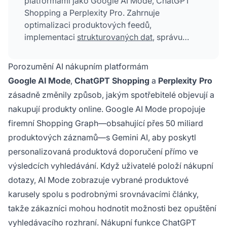
platformami jako Google AI Mode, ChatGPT
Shopping a Perplexity Pro. Zahrnuje
optimalizaci produktových feedů,
implementaci
strukturovaných dat
, správu
sentimentu značky a technickou prolezitelnost,
aby e-commerce firmy zůstaly dohledatelné,
Porozumění AI nákupním platformám
když spotřebitelé využívají AI asistenty pro
Google AI Mode
,
ChatGPT Shopping
a
Perplexity Pro
výzkum a nákup produktů.
zásadně změnily způsob, jakým spotřebitelé objevují a
nakupují produkty online. Google AI Mode propojuje
firemní Shopping Graph—obsahující přes 50 miliard
produktových záznamů—s Gemini AI, aby poskytl
personalizovaná produktová doporučení přímo ve
výsledcích vyhledávání. Když uživatelé položí nákupní
dotazy, AI Mode zobrazuje vybrané produktové
karusely spolu s podrobnými srovnávacími články,
takže zákazníci mohou hodnotit možnosti bez opuštění
vyhledávacího rozhraní. Nákupní funkce ChatGPT