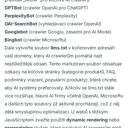
GPTBot
(crawler OpenAI pro ChatGPT)
PerplexityBot
(crawler Perplexity)
OAI-SearchBot
(vyhledávací crawler OpenAI)
Googlebot
(crawler Googlu, zásadní pro AI Mode)
Bingbot
(crawler Microsoftu)
Dále vytvořte soubor
llms.txt
v kořenovém adresáři
vaší domény, který AI crawlerům pomáhá najít
nejdůležitější obsah. Tento markdown soubor obsahuje
odkazy na klíčové stránky (kategorie produktů, FAQ,
podmínky vracení, populární produkty), které chcete,
aby AI systémy preferovaly. Ačkoliv se llms.txt stále
více rozšiřuje, hlavní AI firmy včetně OpenAI, Microsoftu
a dalších tyto soubory již aktivně procházejí, což z něj
dělá smysluplnou optimalizaci. U webů s těžkým
JavaScriptem zvažte použití
dynamic rendering
nebo
prerendering
služeb, které poskytují AI crawlerům plně