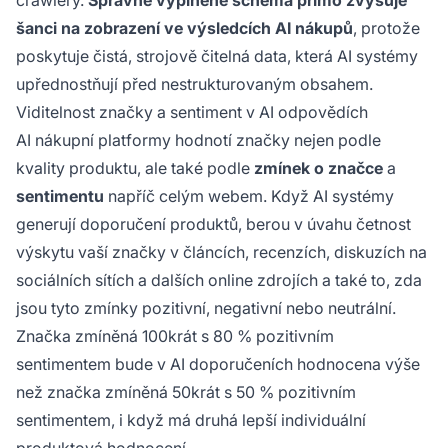
crawlery.
Správně vyplněné schéma přímo zvyšuje
šanci na zobrazení ve výsledcích AI nákupů
, protože
poskytuje čistá, strojově čitelná data, která AI systémy
upřednostňují před nestrukturovaným obsahem.
Viditelnost značky a sentiment v AI odpovědích
AI nákupní platformy hodnotí značky nejen podle
kvality produktu, ale také podle
zmínek o značce
a
sentimentu
napříč celým webem. Když AI systémy
generují doporučení produktů, berou v úvahu četnost
výskytu vaší značky v článcích, recenzích, diskuzích na
sociálních sítích a dalších online zdrojích a také to, zda
jsou tyto zmínky pozitivní, negativní nebo neutrální.
Značka zmíněná 100krát s 80 % pozitivním
sentimentem bude v AI doporučeních hodnocena výše
než značka zmíněná 50krát s 50 % pozitivním
sentimentem, i když má druhá lepší individuální