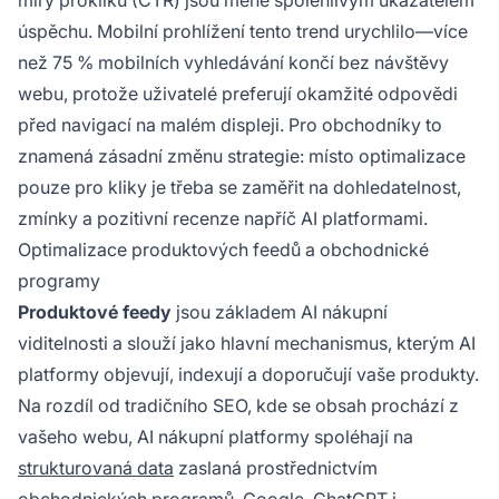
míry prokliku (CTR) jsou méně spolehlivým ukazatelem
úspěchu. Mobilní prohlížení tento trend urychlilo—více
než 75 % mobilních vyhledávání končí bez návštěvy
webu, protože uživatelé preferují okamžité odpovědi
před navigací na malém displeji. Pro obchodníky to
znamená zásadní změnu strategie: místo optimalizace
pouze pro kliky je třeba se zaměřit na dohledatelnost,
zmínky a pozitivní recenze napříč AI platformami.
Optimalizace produktových feedů a obchodnické
programy
Produktové feedy
jsou základem AI nákupní
viditelnosti a slouží jako hlavní mechanismus, kterým AI
platformy objevují, indexují a doporučují vaše produkty.
Na rozdíl od tradičního SEO, kde se obsah prochází z
vašeho webu, AI nákupní platformy spoléhají na
strukturovaná data
zaslaná prostřednictvím