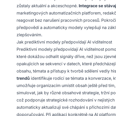
zůstaly aktuální a akceschopné.
Integrace se stávaj
marketingových automatizačních platforem, redak
reagovat bez narušení pracovních procesů. Pokroči
předpovědí a automaticky modely vylepšují na zák
zlepšováním.
Jak prediktivní modely předpovídají AI viditelnost
Prediktivní modely předpovídají AI viditelnost pom
které dokážou odhalit signály dříve, než jsou zjevn
opakujících se sekvencí v datech, které předcházej
obsahu, témata a přístupy k tvorbě sdělení vedly his
trendů
identifikuje rodící se témata a konverzace, kt
umožňuje organizacím umístit obsah ještě před tím
simulovat, jak by různé obsahové strategie, tržní p
což podporuje strategické rozhodování v nejistých
automaticky aktualizují své chápání s příchozími dat
doporučování. Při aplikaci konkrétně na AI platform