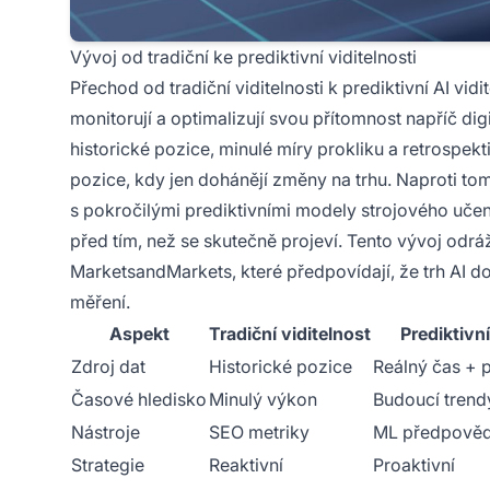
Vývoj od tradiční ke prediktivní viditelnosti
Přechod od tradiční viditelnosti k prediktivní AI vi
monitorují a optimalizují svou přítomnost napříč digi
historické pozice, minulé míry prokliku a retrospekt
pozice, kdy jen dohánějí změny na trhu. Naproti to
s pokročilými prediktivními modely strojového uče
před tím, než se skutečně projeví. Tento vývoj odrá
MarketsandMarkets, které předpovídají, že trh AI 
měření.
Aspekt
Tradiční viditelnost
Prediktivní
Zdroj dat
Historické pozice
Reálný čas + 
Časové hledisko
Minulý výkon
Budoucí trend
Nástroje
SEO metriky
ML předpověd
Strategie
Reaktivní
Proaktivní