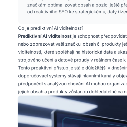
značkám optimalizovat obsah a pozici ještě pře
od reaktivního SEO ke strategickému, daty řízené
Co je prediktivní AI viditelnost?
Prediktivní AI
viditelnost
je schopnost předpovídat,
nebo zobrazovat vaši značku, obsah či produkty ješt
viditelnosti, které spoléhají na historická data a uk
strojového učení a datové proudy v reálném čase k
Tento proaktivní přístup je stále důležitější v dnešn
doporučovací systémy stávají hlavními kanály objev
předpovědí s analýzou chování AI mohou organizace př
jejich obsah a produkty zůstanou dohledatelné na n