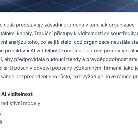
ditelnosti představuje zásadní proměnu v tom, jak organizace
tálními kanály. Tradiční přístupy k viditelnosti se soustředily
ivní analýzu toho, co se již stalo, což organizace neustále st
mu prediktivní AI viditelnost kombinuje datové proudy v reál
ní, aby předpovídala budoucí trendy a pravděpodobnost zmí
ží širší posun v odvětví popsaný výzkumnými firmami, jako j
dosáhne bezprecedentního růstu, což vyžaduje nové rámce p
 AI viditelnost
prediktivní modely
y
i