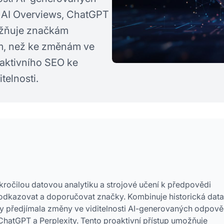
e AI Overviews, ChatGPT
možňuje značkám
tím, než ke změnám ve
reaktivního SEO ke
telnosti.
okročilou datovou analytiku a strojové učení k předpovědi
odkazovat a doporučovat značky. Kombinuje historická data
aby předjímala změny ve viditelnosti AI-generovaných odpově
ChatGPT a Perplexity. Tento proaktivní přístup umožňuje