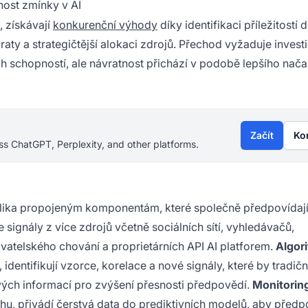
ost zmínky v AI
, získávají
konkurenční výhody
díky identifikaci příležitostí 
braty a strategičtější alokaci zdrojů. Přechod vyžaduje invest
ch schopností, ale návratnost přichází v podobě lepšího nač
Začít
Ko
s ChatGPT, Perplexity, and other platforms.
ěkolika propojeným komponentám, které společně předpovídaj
 signály z více zdrojů včetně sociálních sítí, vyhledávačů,
vatelského chování a proprietárních API AI platforem.
Algor
identifikují vzorce, korelace a nové signály, které by tradičn
vých informací pro zvýšení přesnosti předpovědí.
Monitorin
rhu, přivádí čerstvá data do prediktivních modelů, aby před