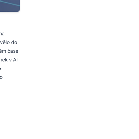
 na
avělo do
ném čase
nek v AI
e
ro