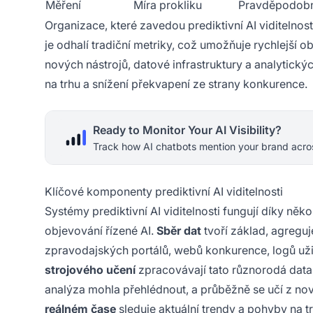
Měření
Míra prokliku
Pravděpodobn
Organizace, které zavedou prediktivní AI viditelnost
je odhalí tradiční metriky, což umožňuje rychlejší o
nových nástrojů, datové infrastruktury a analytický
na trhu a snížení překvapení ze strany konkurence.
Ready to Monitor Your AI Visibility?
Track how AI chatbots mention your brand acros
Klíčové komponenty prediktivní AI viditelnosti
Systémy prediktivní AI viditelnosti fungují díky n
objevování řízené AI.
Sběr dat
tvoří základ, agreguje
zpravodajských portálů, webů konkurence, logů uži
strojového učení
zpracovávají tato různorodá data, 
analýza mohla přehlédnout, a průběžně se učí z no
reálném čase
sleduje aktuální trendy a pohyby na t