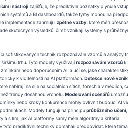
ícími nástroji
zajišťuje, že prediktivní poznatky plynule vstu
čních systémů a BI dashboardů, takže týmy mohou na předp
lé implementace zahrnují i
zpětné vazby
, které měří přesnos
ladě skutečných výsledků, čímž vznikají systémy s průběžn
ocí sofistikovaných technik rozpoznávání vzorců a analýzy t
é širšímu trhu. Tyto modely využívají
rozpoznávání vzorců
k 
í zmínkám nebo doporučením AI, a učí se, jaké charakteristik
toricky k viditelnosti na AI platformách.
Detekce nově vznika
eré nabírají na síle na sociálních sítích, fórech a v médiích, 
, než trendy dosáhnou vrcholu.
Modelování scénářů
umožňu
odmínky nebo kroky konkurence mohly ovlivnit budoucí AI vid
 podmínkách. Modely fungují na principu
průběžného učení
y a s tím, jak AI platformy samy mění algoritmy a kritéria
y tyto prediktivní techniky pomáhají předpovídat, která téma