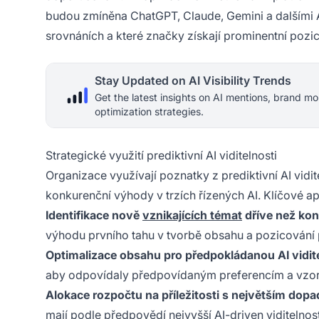
budou zmíněna ChatGPT, Claude, Gemini a dalšími 
srovnáních a které značky získají prominentní pozi
Stay Updated on AI Visibility Trends
Get the latest insights on AI mentions, brand mo
optimization strategies.
Strategické využití prediktivní AI viditelnosti
Organizace využívají poznatky z prediktivní AI vidit
konkurenční výhody v trzích řízených AI. Klíčové ap
Identifikace nově
vznikajících témat
dříve než ko
výhodu prvního tahu v tvorbě obsahu a pozicování
Optimalizace obsahu pro předpokládanou AI vidit
aby odpovídaly předpovídaným preferencím a vzor
Alokace rozpočtu na příležitosti s největším dop
mají podle předpovědí nejvyšší AI-driven viditelnos