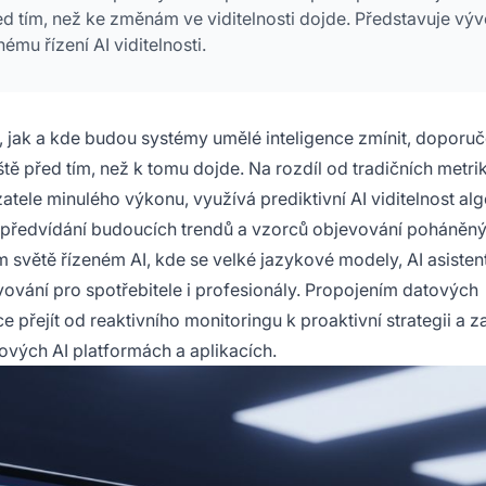
d tím, než ke změnám ve viditelnosti dojde. Představuje výv
mu řízení AI viditelnosti.
 jak a kde budou systémy umělé inteligence zmínit, doporu
ě před tím, než k tomu dojde. Na rozdíl od tradičních metri
azatele minulého výkonu, využívá prediktivní AI viditelnost al
 předvídání budoucích trendů a vzorců objevování poháněný
ím světě řízeném AI, kde se velké jazykové modely, AI asistent
ování pro spotřebitele i profesionály. Propojením datových
ejít od reaktivního monitoringu k proaktivní strategii a zaj
ových AI platformách a aplikacích.