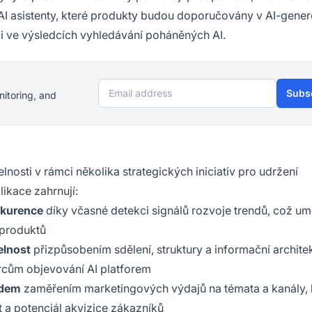
AI asistenty, které produkty budou doporučovány v AI-gene
ci ve výsledcích vyhledávání poháněných AI.
Email address
Subs
nitoring, and
elnosti v rámci několika strategických iniciativ pro udržení
likace zahrnují:
nkurence
díky včasné detekci signálů rozvoje trendů, což u
 produktů
elnost
přizpůsobením sdělení, struktury a informační architek
cům objevování AI platforem
adem
zaměřením marketingových výdajů na témata a kanály, 
t a potenciál akvizice zákazníků