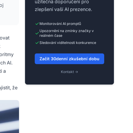
užitečná doporučení pro
oj
zlepšení vaší AI prezence.
Monitorování AI promptů
Upozornění na zmínky značky v
reálném čase
čovat
Sledování viditelnosti konkurence
k
goritmy
Začít 30denní zkušební dobu
ch AI.
i a
Kontakt →
istit, že