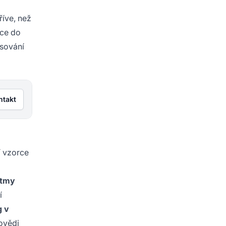
dříve, než
ice do
asování
ntakt
í vzorce
itmy
í
g v
povědi