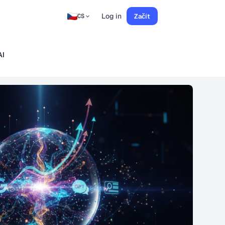
Log in
Začít
CS
AI