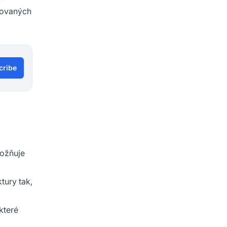
rovaných
cribe
možňuje
tury tak,
které