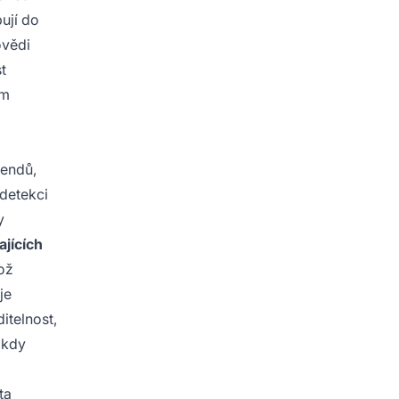
pují do
ovědi
t
ým
rendů,
detekci
y
jících
což
je
itelnost,
, kdy
ta