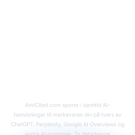
Overvåk hvordan AI-
systemer refererer til
innholdet ditt
AmICited.com sporer i sanntid AI-
henvisninger til merkevaren din på tvers av
ChatGPT, Perplexity, Google AI Overviews og
andre AI-systemer. Ta datadrevne