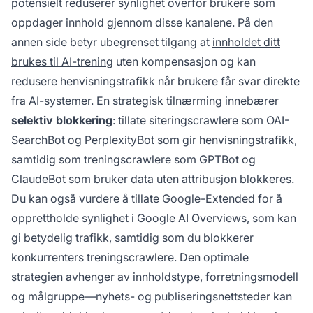
potensielt reduserer synlighet overfor brukere som
oppdager innhold gjennom disse kanalene. På den
annen side betyr ubegrenset tilgang at
innholdet ditt
brukes til AI-trening
uten kompensasjon og kan
redusere henvisningstrafikk når brukere får svar direkte
fra AI-systemer. En strategisk tilnærming innebærer
selektiv blokkering
: tillate siteringscrawlere som OAI-
SearchBot og PerplexityBot som gir henvisningstrafikk,
samtidig som treningscrawlere som GPTBot og
ClaudeBot som bruker data uten attribusjon blokkeres.
Du kan også vurdere å tillate Google-Extended for å
opprettholde synlighet i Google AI Overviews, som kan
gi betydelig trafikk, samtidig som du blokkerer
konkurrenters treningscrawlere. Den optimale
strategien avhenger av innholdstype, forretningsmodell
og målgruppe—nyhets- og publiseringsnettsteder kan