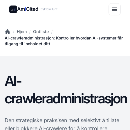
Am
I
Cited
by
FlowHunt
/
/
/
Hjem
Ordliste
Home
AI-crawleradministrasjon: Kontroller hvordan AI-systemer får
tilgang til innholdet ditt
AI-
crawleradministrasjon
Den strategiske praksisen med selektivt å tillate
eller blokkere AI-crawlere for å kontrollere