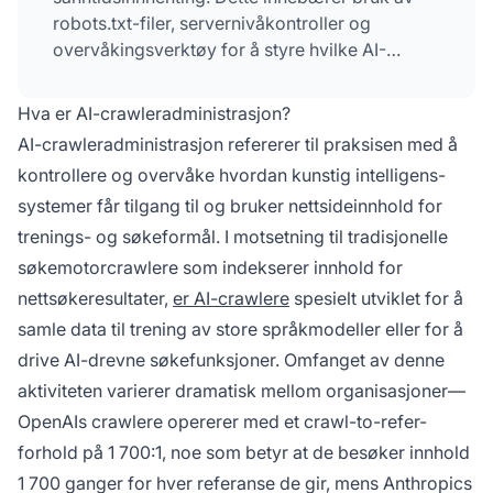
robots.txt-filer, servernivåkontroller og
overvåkingsverktøy for å styre hvilke AI-
systemer som får tilgang til innholdet ditt og til
hvilke formål.
Hva er AI-crawleradministrasjon?
AI-crawleradministrasjon refererer til praksisen med å
kontrollere og overvåke hvordan kunstig intelligens-
systemer får tilgang til og bruker nettsideinnhold for
trenings- og søkeformål. I motsetning til tradisjonelle
søkemotorcrawlere som indekserer innhold for
nettsøkeresultater,
er AI-crawlere
spesielt utviklet for å
samle data til trening av store språkmodeller eller for å
drive AI-drevne søkefunksjoner. Omfanget av denne
aktiviteten varierer dramatisk mellom organisasjoner—
OpenAIs crawlere opererer med et crawl-to-refer-
forhold på 1 700:1, noe som betyr at de besøker innhold
1 700 ganger for hver referanse de gir, mens Anthropics