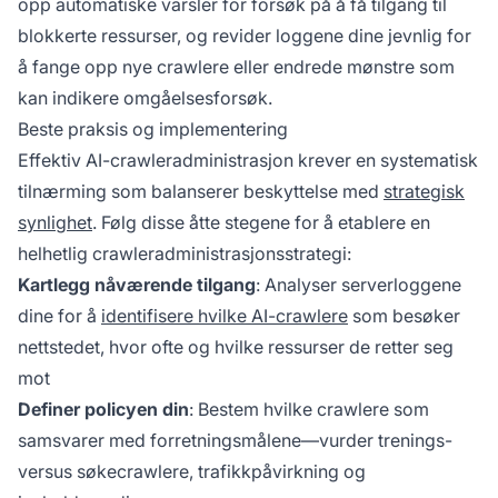
opp automatiske varsler for forsøk på å få tilgang til
blokkerte ressurser, og revider loggene dine jevnlig for
å fange opp nye crawlere eller endrede mønstre som
kan indikere omgåelsesforsøk.
Beste praksis og implementering
Effektiv AI-crawleradministrasjon krever en systematisk
tilnærming som balanserer beskyttelse med
strategisk
synlighet
. Følg disse åtte stegene for å etablere en
helhetlig crawleradministrasjonsstrategi:
Kartlegg nåværende tilgang
: Analyser serverloggene
dine for å
identifisere hvilke AI-crawlere
som besøker
nettstedet, hvor ofte og hvilke ressurser de retter seg
mot
Definer policyen din
: Bestem hvilke crawlere som
samsvarer med forretningsmålene—vurder trenings-
versus søkecrawlere, trafikkpåvirkning og