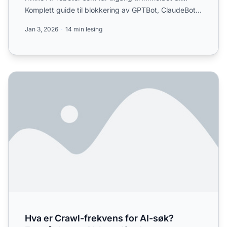
Komplett guide til blokkering av GPTBot, ClaudeBot
og a...
Jan 3, 2026
14 min lesing
Hva er Crawl-frekvens for AI-søk? Forståelse av AI-botad
Hva er Crawl-frekvens for AI-søk?