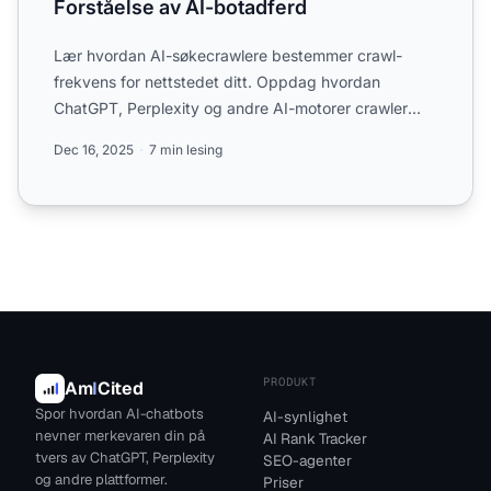
Forståelse av AI-botadferd
Lær hvordan AI-søkecrawlere bestemmer crawl-
frekvens for nettstedet ditt. Oppdag hvordan
ChatGPT, Perplexity og andre AI-motorer crawler
innhold annerledes enn ...
Dec 16, 2025
7 min lesing
PRODUKT
Am
I
Cited
Spor hvordan AI-chatbots
AI-synlighet
nevner merkevaren din på
AI Rank Tracker
tvers av ChatGPT, Perplexity
SEO-agenter
og andre plattformer.
Priser