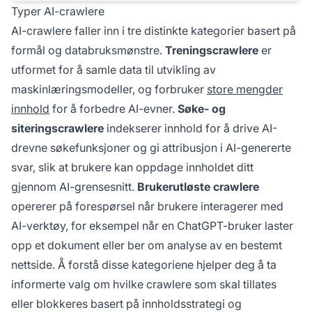
Typer AI-crawlere
AI-crawlere faller inn i tre distinkte kategorier basert på
formål og databruksmønstre.
Treningscrawlere
er
utformet for å samle data til utvikling av
maskinlæringsmodeller, og forbruker
store mengder
innhold
for å forbedre AI-evner.
Søke- og
siteringscrawlere
indekserer innhold for å drive AI-
drevne søkefunksjoner og gi attribusjon i AI-genererte
svar, slik at brukere kan oppdage innholdet ditt
gjennom AI-grensesnitt.
Brukerutløste crawlere
opererer på forespørsel når brukere interagerer med
AI-verktøy, for eksempel når en ChatGPT-bruker laster
opp et dokument eller ber om analyse av en bestemt
nettside. Å forstå disse kategoriene hjelper deg å ta
informerte valg om hvilke crawlere som skal tillates
eller blokkeres basert på innholdsstrategi og