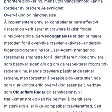
prioritere blokkering, mens utdanningsinnhold kan ha
fordeler av bredere AI-synlighet.
Overvåking og håndhevelse
Å implementere crawler-kontroller er bare effektivt
dersom du verifiserer at crawlere faktisk følger
direktivene dine.
Serverlogganalyse
er den primære
metoden for å overvåke crawler-aktivitet—undersøk
tilgangsloggene dine for User-Agent-strenger og
forespørselsmønstre for å identifisere hvilke crawlere
som besøker siden din og om de respekterer robots.txt-
reglene dine. Mange crawlere påstår at de følger
reglene, men fortsetter å besøke blokkerte stier, noe
som gjør kontinuerlig overvåking
essensielt. Verktøy
som
Cloudflare Radar
gir sanntidsinnsyn i
trafikkmønstre og kan hjelpe med å identifisere
mistenkelig eller ikke-kompatibel crawleratferd. Sett