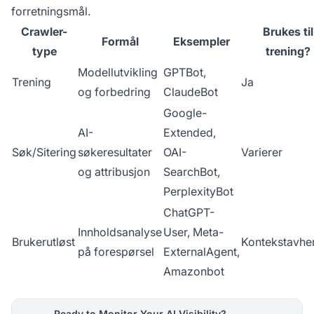
forretningsmål.
Crawler-
Brukes til
Formål
Eksempler
type
trening?
Modellutvikling
GPTBot,
Trening
Ja
og forbedring
ClaudeBot
Google-
AI-
Extended,
Søk/Sitering
søkeresultater
OAI-
Varierer
og attribusjon
SearchBot,
PerplexityBot
ChatGPT-
Innholdsanalyse
User, Meta-
Brukerutløst
Kontekstavhe
på forespørsel
ExternalAgent,
Amazonbot
Ready to Monitor Your AI Visibility?