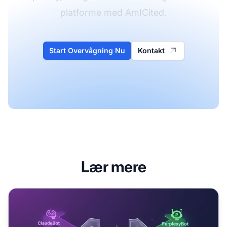
platforme med AmICited.
Start Overvågning Nu
Kontakt
Lær mere
Sådan identificerer du AI-crawlere i dine serverlogs