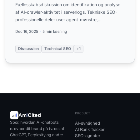
Fællesskabsdiskussion om identifikation og analyse
af AI-crawler-aktivitet i serverlogs. Tekniske SEO-
professionelle deler user agent-mønstre,
analyseteknikker ...
Dec 16, 2025
5 min læsning
Discussion
Technical SEO
+1
PRODUKT
Am
I
Cited
Spor, hvordan AI-chatbots
AI-synlighed
nævner dit brand på tværs af
AI Rank Tracker
ChatGPT, Perplexity og andre
SEO-agenter