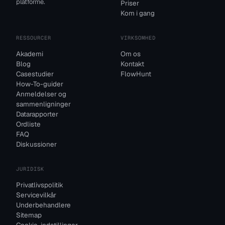
platforme.
Priser
Kom i gang
RESSOURCER
VIRKSOMHED
Akademi
Om os
Blog
Kontakt
Casestudier
FlowHunt
How-To-guider
Anmeldelser og
sammenligninger
Datarapporter
Ordliste
FAQ
Diskussioner
JURIDISK
Privatlivspolitik
Servicevilkår
Underbehandlere
Sitemap