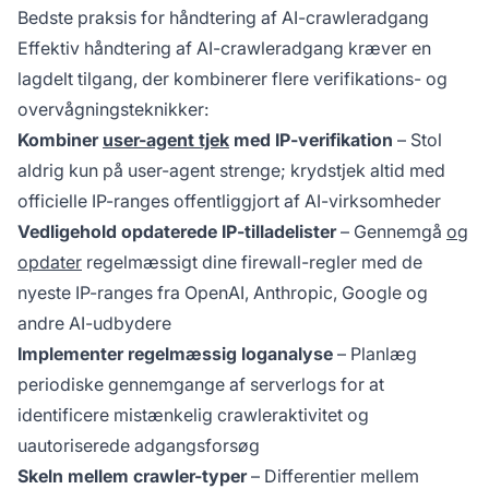
Bedste praksis for håndtering af AI-crawleradgang
Effektiv håndtering af AI-crawleradgang kræver en
lagdelt tilgang, der kombinerer flere verifikations- og
overvågningsteknikker:
Kombiner
user-agent tjek
med IP-verifikation
– Stol
aldrig kun på user-agent strenge; krydstjek altid med
officielle IP-ranges offentliggjort af AI-virksomheder
Vedligehold opdaterede IP-tilladelister
– Gennemgå
og
opdater
regelmæssigt dine firewall-regler med de
nyeste IP-ranges fra OpenAI, Anthropic, Google og
andre AI-udbydere
Implementer regelmæssig loganalyse
– Planlæg
periodiske gennemgange af serverlogs for at
identificere mistænkelig crawleraktivitet og
uautoriserede adgangsforsøg
Skeln mellem crawler-typer
– Differentier mellem