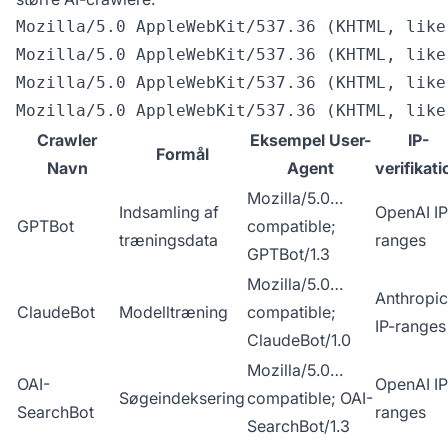
Mozilla/5.0 AppleWebKit/537.36 (KHTML, like
Mozilla/5.0 AppleWebKit/537.36 (KHTML, like
Mozilla/5.0 AppleWebKit/537.36 (KHTML, like
Crawler
Eksempel User-
IP-
Formål
Navn
Agent
verifikati
Mozilla/5.0…
Indsamling af
OpenAI IP
GPTBot
compatible;
træningsdata
ranges
GPTBot/1.3
Mozilla/5.0…
Anthropic
ClaudeBot
Modelltræning
compatible;
IP-ranges
ClaudeBot/1.0
Mozilla/5.0…
OAI-
OpenAI IP
Søgeindeksering
compatible; OAI-
SearchBot
ranges
SearchBot/1.3