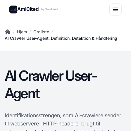
Am
I
Cited
by
FlowHunt
/
/
/
Hjem
Ordliste
Home
AI Crawler User-Agent: Definition, Detektion & Håndtering
AI Crawler User-
Agent
Identifikationsstrengen, som AI-crawlere sender
til webservere i HTTP-headere, brugt til