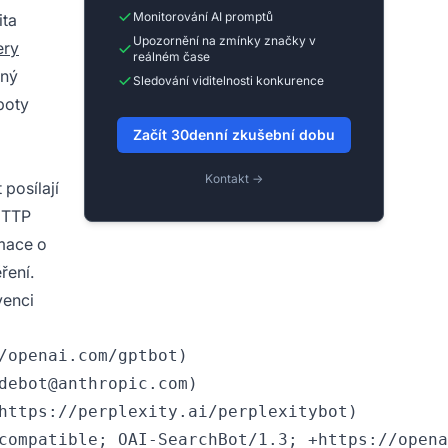
Monitorování AI promptů
ita
Upozornění na zmínky značky v
ery
reálném čase
pný
Sledování viditelnosti konkurence
boty
Začít 30denní zkušební dobu
Kontakt →
posílají
HTTP
rmace o
ření.
venci
openai.com/gptbot)

ebot@anthropic.com)

https://perplexity.ai/perplexitybot)
