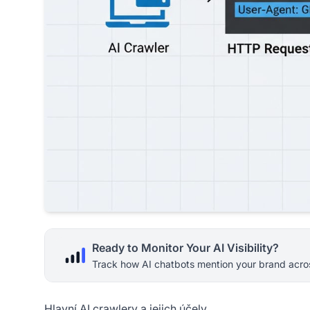
Ready to Monitor Your AI Visibility?
Track how AI chatbots mention your brand acros
Hlavní AI crawlery a jejich účely