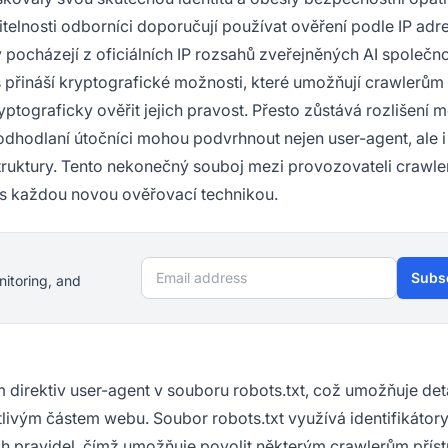
telnosti odborníci doporučují používat ověření podle IP adr
 pocházejí z oficiálních IP rozsahů zveřejněných AI společn
řináší kryptografické možnosti, které umožňují crawlerům 
tograficky ověřit jejich pravost. Přesto zůstává rozlišení m
dhodlaní útočníci mohou podvrhnout nejen user-agent, ale i
uktury. Tento nekonečný souboj mezi provozovateli crawle
s každou novou ověřovací technikou.
Email address
Subs
nitoring, and
 direktiv user-agent v souboru robots.txt, což umožňuje deta
livým částem webu. Soubor robots.txt využívá identifikátory
ích pravidel, čímž umožňuje povolit některým crawlerům příst