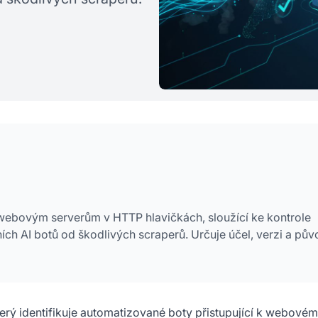
jí webovým serverům v HTTP hlavičkách, sloužící ke kontrole
mních AI botů od škodlivých scraperů. Určuje účel, verzi a pů
terý identifikuje automatizované boty přistupující k webové