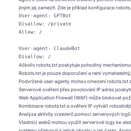
jiným jej zamezit. Zde je příklad konfigurace robots.
User-agent: GPTBot

Disallow: /private

Allow: /

User-agent: ClaudeBot

Ačkoliv robots.txt poskytuje pohodlný mechanismus
Robots.txt je pouze doporučení a není vymahatelný
Podvržené user-agenty mohou omezení robots.txt z
Serverové ověření přes povolování IP adres poskytu
Web Application Firewall (WAF) může blokovat po
Kombinace robots.txt a ověření IP vytváří robustnější
Analýza aktivity crawlerů pomocí serverových logů
Vlastníci webů mohou využít serverové logy ke sledo
systémy přistupují k jejich obsahu a jak často. Ana