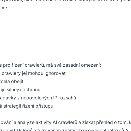
txt:
 pro řízení crawlerů, má svá zásadní omezení:
; crawlery jej mohou ignorovat
cela obejít
je silnější ochranu
žadavky z nepovolených IP rozsahů
 strategii řízení přístupu
vání a analýze aktivity AI crawlerů a získat přehled o tom, k
lýzou HTTP logů a filtrováním známých user-agent řetězců AI