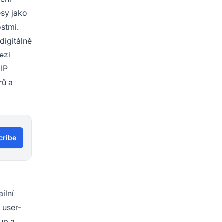
esy jako
ostmi.
digitálně
ezi
 IP
rů a
cribe
ilní
 user-
up a