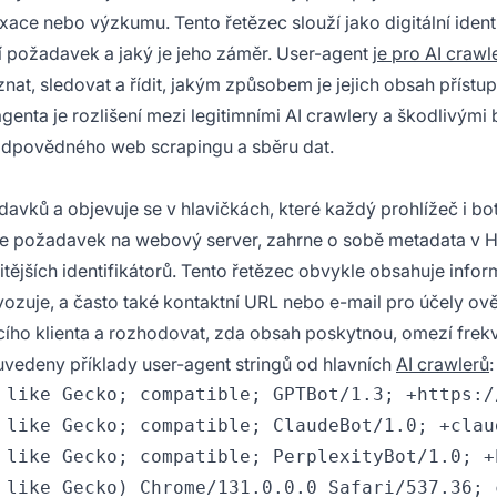
ace nebo výzkumu. Tento řetězec slouží jako digitální ident
 požadavek a jaký je jeho záměr. User-agent
je pro AI crawl
t, sledovat a řídit, jakým způsobem je jejich obsah přístu
genta je rozlišení mezi legitimními AI crawlery a škodlivými 
t odpovědného web scrapingu a sběru dat.
vků a objevuje se v hlavičkách, které každý prohlížeč i bot 
e požadavek na webový server, zahrne o sobě metadata v 
itějších identifikátorů. Tento řetězec obvykle obsahuje info
ovozuje, a často také kontaktní URL nebo e-mail pro účely ově
cího klienta a rozhodovat, zda obsah poskytnou, omezí frek
uvedeny příklady user-agent stringů od hlavních
AI crawlerů
:
 like Gecko; compatible; GPTBot/1.3; +https://
 like Gecko; compatible; ClaudeBot/1.0; +claud
 like Gecko; compatible; PerplexityBot/1.0; +