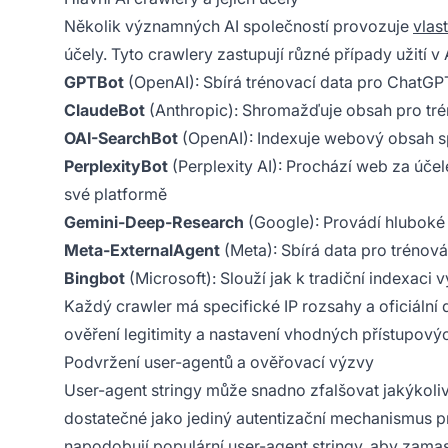
Několik významných AI společností provozuje
vlas
účely. Tyto crawlery zastupují různé případy užití v
GPTBot
(OpenAI): Sbírá trénovací data pro ChatGPT
ClaudeBot
(Anthropic): Shromažďuje obsah pro trén
OAI-SearchBot
(OpenAI): Indexuje webový obsah sp
PerplexityBot
(Perplexity AI): Prochází web za úč
své platformě
Gemini-Deep-Research
(Google): Provádí hlubok
Meta-ExternalAgent
(Meta): Sbírá data pro trénová
Bingbot
(Microsoft): Slouží jak k tradiční indexaci
Každý crawler má specifické IP rozsahy a oficiáln
ověření legitimity a nastavení vhodných přístupovýc
Podvržení user-agentů a ověřovací výzvy
User-agent stringy může snadno zfalšovat jakýkoliv
dostatečné jako jediný autentizační mechanismus pro
napodobují populární user-agent stringy, aby zama