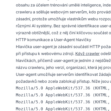
obsahu za účelem trénování umělé inteligence, index
crawleru a sděluje webovým serverům, kdo provádí
zásadní, protože umožňuje vlastníkům webu rozpozna
různými AI systémy. Bez správné identifikace user-a
výrazně obtížnější, což z něj činí klíčovou součás
HTTP komunikace a User-Agent hlavičky
Hlavička user-agent je zásadní součástí HTTP požada
při přístupu k webovému zdroji.
Když crawler
odešl
hlavičkách, přičemž user-agent je jedním z nejdůlež
názvu crawleru, jeho verzi, organizaci, která jej pr
User-agent umožňuje serverům identifikovat žádají
požadavků nebo zcela zablokují přístup. Níže jsou 
Mozilla/5.0 AppleWebKit/537.36 (KHTML,
Mozilla/5.0 AppleWebKit/537.36 (KHTML,
Mozilla/5.0 AppleWebKit/537.36 (KHTML,