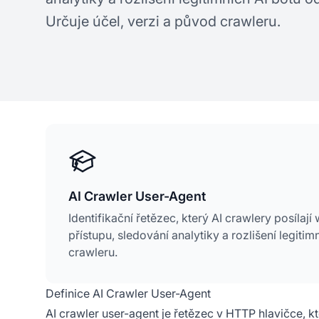
Určuje účel, verzi a původ crawleru.
AI Crawler User-Agent
Identifikační řetězec, který AI crawlery posíla
přístupu, sledování analytiky a rozlišení legiti
crawleru.
Definice AI Crawler User-Agent
AI crawler user-agent je řetězec v HTTP hlavičce, k