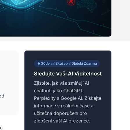
30denní Zkušební Období Zdarma
Sledujte Vaši AI Viditelnost
Zjistěte, jak vás zmiňují AI
chatboti jako ChatGPT,
vod
Perplexity a Google AI. Získejte
informace v reálném čase a
užitečná doporučení pro
zlepšení vaší AI prezence.
mu