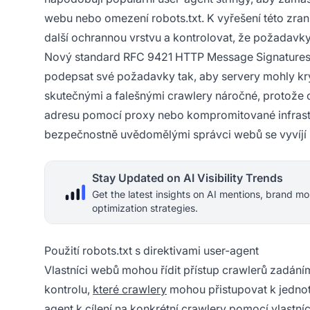
webu nebo omezení robots.txt. K vyřešení této zrani
další ochrannou vrstvu a kontrolovat, že požadavky
Nový standard RFC 9421 HTTP Message Signatures p
podepsat své požadavky tak, aby servery mohly kryp
skutečnými a falešnými crawlery náročné, protože o
adresu pomocí proxy nebo kompromitované infrastr
bezpečnostně uvědomělými správci webů se vyvíjí 
Stay Updated on AI Visibility Trends
Get the latest insights on AI mentions, brand mo
optimization strategies.
Použití robots.txt s direktivami user-agent
Vlastníci webů mohou řídit přístup crawlerů zadáním
kontrolu,
které crawlery
mohou přistupovat k jednot
agent k cílení na konkrétní crawlery pomocí vlastn