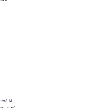
teré AI
 crawlerů