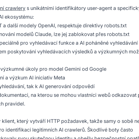
tní crawlery
s unikátními identifikátory user-agent a specific
 AI ekosystému:
 a další modely OpenAI, respektuje direktivy robots.txt
ování modelů Claude, lze jej zablokovat přes robots.txt
eciálně pro vyhledávací funkce a AI poháněné vyhledávání
elem poskytování vyhledávacích výsledků a výzkumných mož
é výzkumné úkoly pro model Gemini od Google
ní a výzkum AI iniciativ Meta
 vyhledávání, tak k AI generování odpovědí
í dokumentaci, na kterou se mohou vlastníci webů odkazovat 
h pravidel.
 klient, který vytváří HTTP požadavek, takže samy o sobě n
 identifikaci legitimních AI crawlerů. Škodlivé boty často
skovaly svou skutečnou identitu a obešly bezpečnostní opatř