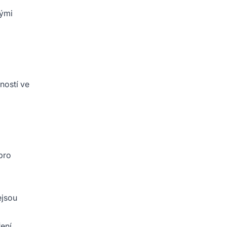
kými
ností ve
pro
ejsou
ení