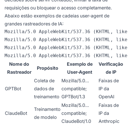
requisições ou bloquear o acesso completamente.
Abaixo estão exemplos de cadeias user-agent de
grandes rastreadores de IA:
Mozilla/5.0 AppleWebKit/537.36 (KHTML, like
Mozilla/5.0 AppleWebKit/537.36 (KHTML, like
Mozilla/5.0 AppleWebKit/537.36 (KHTML, like
Nome do
Exemplo de
Verificação
Propósito
Rastreador
User-Agent
de IP
Coleta de
Mozilla/5.0…
Faixas de
GPTBot
dados de
compatible;
IP da
treinamento
GPTBot/1.3
OpenAI
Mozilla/5.0…
Faixas de
Treinamento
ClaudeBot
compatible;
IP da
de modelo
ClaudeBot/1.0
Anthropic