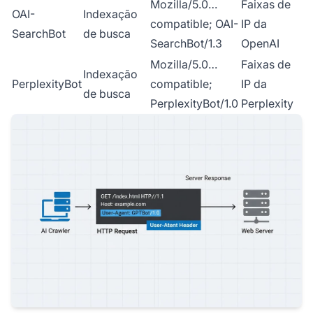
Mozilla/5.0…
Faixas de
OAI-
Indexação
compatible; OAI-
IP da
SearchBot
de busca
SearchBot/1.3
OpenAI
Mozilla/5.0…
Faixas de
Indexação
PerplexityBot
compatible;
IP da
de busca
PerplexityBot/1.0
Perplexity