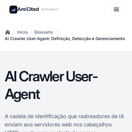
Am
I
Cited
by
FlowHunt
/
/
/
Início
Glossário
Home
AI Crawler User-Agent: Definição, Detecção e Gerenciamento
AI Crawler User-
Agent
A cadeia de identificação que rastreadores de IA
enviam aos servidores web nos cabeçalhos