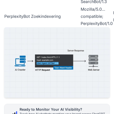
SearchBot/1.3
Mozilla/5.0…
PerplexityBot
Zoekindexering
compatible;
PerplexityBot/1.0
Ready to Monitor Your AI Visibility?
Track how AI chatbots mention your brand across ChatGPT,