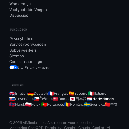
Woordenlijst
Veelgestelde Vragen
Discussies
JURIDISCH
Privacybeleid
Servicevoorwaarden
Subverwerkers
Sitemap
Cookie-instellingen
Uw Privacykeuzes
LANGUAGE
English
Deutsch
Français
Español
Italiano
Slovenčina
Čeština
Dansk
日本語
Nederlands
Norsk
Polski
Português
Română
Svenska
中文
© 2026 AiMingle, s.r.o. Alle rechten voorbehouden.
Monitoring ChatGPT · Perplexity · Gemini · Claude · Copilot · AI