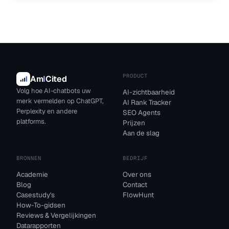
PRODUCT
Am
I
Cited
Volg hoe AI-chatbots uw
AI-zichtbaarheid
merk vermelden op ChatGPT,
AI Rank Tracker
Perplexity en andere
SEO Agents
platforms.
Prijzen
Aan de slag
BRONNEN
BEDRIJF
Academie
Over ons
Blog
Contact
Casestudy's
FlowHunt
How-To-gidsen
Reviews & Vergelijkingen
Datarapporten