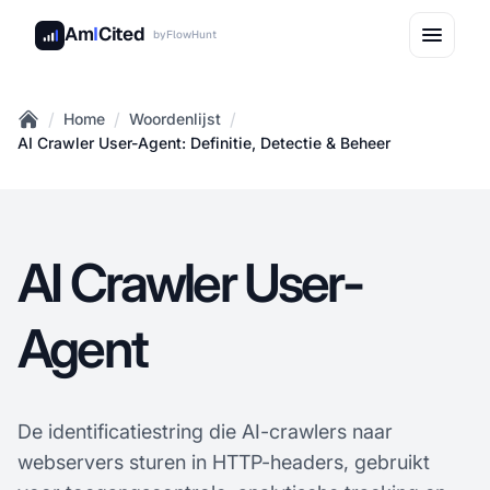
Am
I
Cited
by
FlowHunt
/
/
/
Home
Woordenlijst
Home
AI Crawler User-Agent: Definitie, Detectie & Beheer
AI Crawler User-
Agent
De identificatiestring die AI-crawlers naar
webservers sturen in HTTP-headers, gebruikt