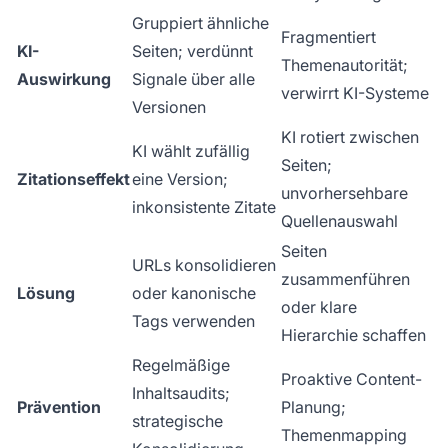
Gruppiert ähnliche
Fragmentiert
KI-
Seiten; verdünnt
Themenautorität;
Auswirkung
Signale über alle
verwirrt KI-Systeme
Versionen
KI rotiert zwischen
KI wählt zufällig
Seiten;
Zitationseffekt
eine Version;
unvorhersehbare
inkonsistente Zitate
Quellenauswahl
Seiten
URLs konsolidieren
zusammenführen
Lösung
oder kanonische
oder klare
Tags verwenden
Hierarchie schaffen
Regelmäßige
Proaktive Content-
Inhaltsaudits;
Prävention
Planung;
strategische
Themenmapping