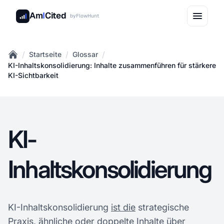
Am
I
Cited
by
FlowHunt
/
/
/
Startseite
Glossar
Home
KI-Inhaltskonsolidierung: Inhalte zusammenführen für stärkere
KI-Sichtbarkeit
KI-
Inhaltskonsolidierung
KI-Inhaltskonsolidierung
ist die
strategische
Praxis, ähnliche oder doppelte Inhalte über