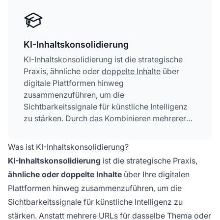
KI-Inhaltskonsolidierung
KI-Inhaltskonsolidierung ist die strategische
Praxis, ähnliche oder
doppelte Inhalte
über
digitale Plattformen hinweg
zusammenzuführen, um die
Sichtbarkeitssignale für künstliche Intelligenz
zu stärken. Durch das Kombinieren mehrerer
URLs zum selben Thema in maßgebliche,
umfassende Ressourcen stellen Marken sicher,
Was ist KI-Inhaltskonsolidierung?
dass KI-Systeme wie ChatGPT, Perplexity und
KI-Inhaltskonsolidierung
ist die strategische Praxis,
Google AI Overviews ihre Inhalte leichter
ähnliche oder doppelte Inhalte
über Ihre digitalen
identifizieren und priorisieren können. Diese
Plattformen hinweg zusammenzuführen, um die
Konsolidierung verhindert die Verdünnung von
Signalen, verbessert die Zitierhäufigkeit und
Sichtbarkeitssignale für künstliche Intelligenz zu
erhöht die Wahrscheinlichkeit, dass KI-Systeme
stärken. Anstatt mehrere URLs für dasselbe Thema oder