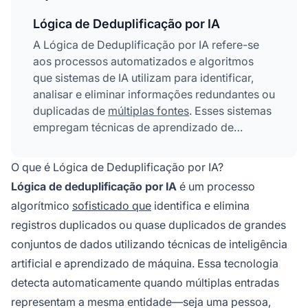
Lógica de Deduplificação por IA
A Lógica de Deduplificação por IA refere-se
aos processos automatizados e algoritmos
que sistemas de IA utilizam para identificar,
analisar e eliminar informações redundantes ou
duplicadas de
múltiplas fontes
. Esses sistemas
empregam técnicas de aprendizado de
máquina, processamento de linguagem natural
e correspondência de similaridade para
O que é Lógica de Deduplificação por IA?
reconhecer conteúdos idênticos ou altamente
Lógica de deduplificação por IA
é um processo
semelhantes em diversos repositórios de
algorítmico
sofisticado que
identifica e elimina
dados, garantindo qualidade dos dados,
registros duplicados ou quase duplicados de grandes
reduzindo custos de armazenamento e
melhorando a precisão nas tomadas de
conjuntos de dados utilizando técnicas de inteligência
decisão.
artificial e aprendizado de máquina. Essa tecnologia
detecta automaticamente quando múltiplas entradas
representam a mesma entidade—seja uma pessoa,