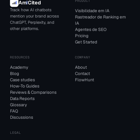
PRODUCT
Am
I
Cited
Track how AI chatbots
Visibilidade em IA
mention your brand across
Rastreador de Ranking em
ChatGPT, Perplexity, and
IA
other platforms.
Agentes de SEO
Pricing
Get Started
RESOURCES
COMPANY
Academy
About
Blog
Contact
Case studies
FlowHunt
How-To Guides
Reviews & Comparisons
Data Reports
Glossary
FAQ
Discussions
LEGAL