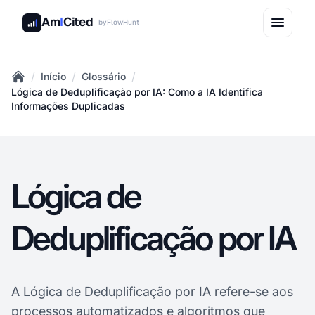
Am
I
Cited
by
FlowHunt
/
/
/
Início
Glossário
Home
Lógica de Deduplificação por IA: Como a IA Identifica
Informações Duplicadas
Lógica de
Deduplificação por IA
A Lógica de Deduplificação por IA refere-se aos
processos automatizados e algoritmos que