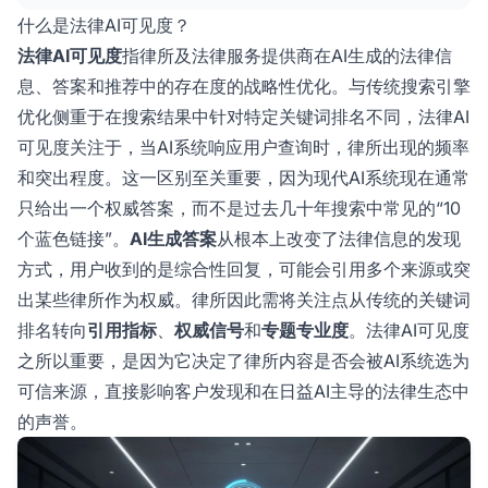
案中被视为可信来源被引用，而不仅仅是关键词排
什么是法律AI可见度？
名。
法律AI可见度
指律所及法律服务提供商在AI生成的法律信
息、答案和推荐中的存在度的战略性优化。与传统搜索引擎
优化侧重于在搜索结果中针对特定关键词排名不同，法律AI
可见度关注于，当AI系统响应用户查询时，律所出现的频率
和突出程度。这一区别至关重要，因为现代AI系统现在通常
只给出一个权威答案，而不是过去几十年搜索中常见的“10
个蓝色链接”。
AI生成答案
从根本上改变了法律信息的发现
方式，用户收到的是综合性回复，可能会引用多个来源或突
出某些律所作为权威。律所因此需将关注点从传统的关键词
排名转向
引用指标
、
权威信号
和
专题专业度
。法律AI可见度
之所以重要，是因为它决定了律所内容是否会被AI系统选为
可信来源，直接影响客户发现和在日益AI主导的法律生态中
的声誉。