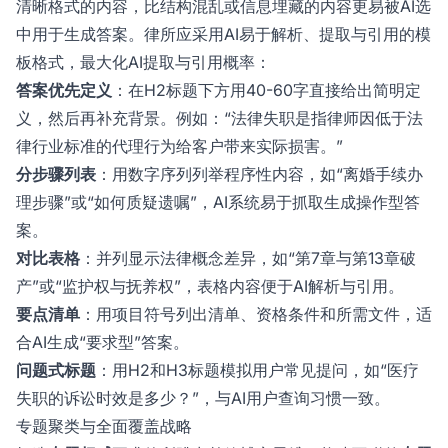
清晰格式的内容，比结构混乱或信息埋藏的内容更易被AI选
中用于生成答案。律所应采用AI易于解析、提取与引用的模
板格式，最大化AI提取与引用概率：
答案优先定义
：在H2标题下方用40-60字直接给出简明定
义，然后再补充背景。例如：“法律失职是指律师因低于法
律行业标准的代理行为给客户带来实际损害。”
分步骤列表
：用数字序列列举程序性内容，如“离婚手续办
理步骤”或“如何质疑遗嘱”，AI系统易于抓取生成操作型答
案。
对比表格
：并列显示法律概念差异，如“第7章与第13章破
产”或“监护权与抚养权”，表格内容便于AI解析与引用。
要点清单
：用项目符号列出清单、资格条件和所需文件，适
合AI生成“要求型”答案。
问题式标题
：用H2和H3标题模拟用户常见提问，如“医疗
失职的诉讼时效是多少？”，与AI用户查询习惯一致。
专题聚类与全面覆盖战略