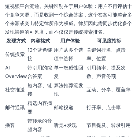
短视频平台流通。关键区别在于用户体验：用户不再评估十
个竞争来源，而是收到一个综合答案，这个答案可能整合多
个来源或突出特定律所作为权威。律所因此需同步优化多个
发现渠道的可见度，而不仅仅是传统搜索排名。
发现方式
内容格式
用户体验
可见度指标
10个蓝色链
用户从多个选
关键词排名、点击
传统搜索
接
项中选择
率、位置
AI
带引用的综
单一权威性回
引用频率、提及次
Overview
合答案
复
数、声音份额
短内容、链
算法推荐流发
社交推送
互动、分享、覆盖率
接
现
精选内容摘
邮件通讯
邮箱投递
打开率、点击率
要
带转录的音
播客
听觉+发现
节目提及、转录引用
频内容