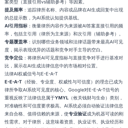
案类型（直接引用vs辅助参考）等因素。
提及频率
：追踪律所名称、内容或品牌在AI生成回复中出现
的总提示数，为AI系统认知提供基线。
AI引用指标
：衡量律所内容作为来源被AI答案直接引用的频
率，包括主引用（律所为主来源）和次引用（辅助参考）。
专题覆盖率
：识别哪些业务领域和法律话题带来最高AI可见
度，揭示表现优异的话题和竞争对手主导的空白。
竞争定位
：将律所AI可见度指标与直接竞争对手进行基准对
比，展示在AI生成法律信息中的市场相对位置。
法律AI权威信号与E-E-A-T
E-E-A-T
（经验、专业度、权威性与可信度）的理念已成为
律所争取AI系统可见度的核心。Google对E-E-A-T信号的
重视反映了法律信息属于
YMYL
（攸关钱财与生命）类别，
对准确性和可信度要求极高。AI系统必须自动验证法律信息
来自合格、值得信赖的来源，使
专业验证
成为机器可读的刚
性需求。对于律所，这意味着资质、执业证书、执业经历和