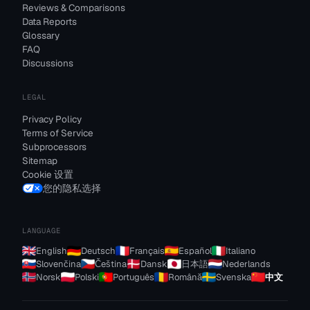
Reviews & Comparisons
Data Reports
Glossary
FAQ
Discussions
LEGAL
Privacy Policy
Terms of Service
Subprocessors
Sitemap
Cookie 设置
您的隐私选择
LANGUAGE
English
Deutsch
Français
Español
Italiano
Slovenčina
Čeština
Dansk
日本語
Nederlands
Norsk
Polski
Português
Română
Svenska
中文