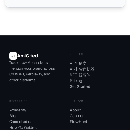
PRODUCT
Am
I
Cited
Track how AI chatbots
AI 可见度
mention your brand across
AI 排名追踪器
ChatGPT, Perplexity, and
SEO 智能体
other platforms.
Pricing
Get Started
RESOURCES
COMPANY
Academy
About
Blog
Contact
Case studies
FlowHunt
How-To Guides