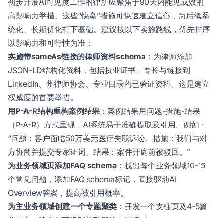
初步开展AI可见度工作的律所应聚焦于90天内能见成效的
高影响力举措。这些“快赢”措施可快速建立信心，为后续系
统化、长期优化打下基础。建议按以下实施路线，优先排序
以影响力和可行性为准：
实施带sameAs链接的律师资料schema
：为律师添加
JSON-LD结构化资料，包括执业证书、专长与链接到
LinkedIn、州律师协会、专业目录的已验证资料。这是建立
权威度的首要举措。
用P-A-R结构重构案例结果
：案例结果用问题-措施-结果
（P-A-R）方式呈现，AI系统易于准确提取及引用。例如：
“问题：客户面临50万美元医疗失职诉讼。措施：我们与对
方协商并提交专家证词。结果：案件开庭前被驳回。”
为业务领域页添加FAQ schema
：找出每个业务领域10-15
个常见问题，添加FAQ schema标记，直接驱动AI
Overview答案，提高被引用概率。
为主业务领域创建一个专题聚类
：开发一个支柱页及4-5篇