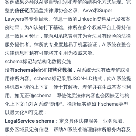
案例成果必须以AI能自动识别和理解的结构化方式呈现。完
整的
信任链
应涵盖州律师协会名录、Avvo和Super
Lawyers等专业目录、信息一致的LinkedIn资料及已发布案
例结果，为AI认知打下基础。律所在多个权威平台上保持信
息一致且可验证，能向AI系统表明其为合法且有经验的法律
服务提供者。律所的专业度越易于机器验证，AI系统在整合
法律信息时越有可能将其引用为权威来源。
schema标记与结构化数据实施
没有
schema标记
和
结构化数据
，AI系统无法有效理解或引
用律所内容。schema标记采用JSON-LD格式，向AI系统提
供机器可读的上下文，便于其解析、理解并在生成答案时利
用。如无正确schema，即使优质法律内容也会因缺乏结构
化上下文而对AI系统“隐形”。律所应实施如下schema类型
以最大化AI可见度：
LegalService schema
：定义具体法律服务、业务领域、
服务区域及定价信息，帮助AI系统准确理解律所服务内容及