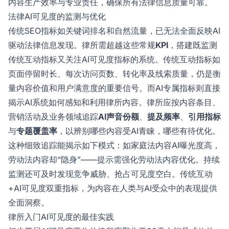
内容生产效率与专业责任，确保所有法律信息质量可靠。
法律AI可见度的监测与优化
传统SEO指标如关键词排名和自然流量，已无法全面反映AI
驱动法律信息发现。律所需超越这些常规
KPI
，搭建既监测
传统互动指标又关注AI可见度指标的系统。传统互动指标如
页面停留时长、每次访问页数、转化率及线索质量，仍是衡
量内容价值和用户满意度的重要信号。而AI专属指标则直接
揭示AI系统如何感知和利用律所内容。律所应按内容条目、
营销活动及业务领域追踪
AI声音份额
、
提及频率
、
引用指标
与
专题覆盖率
，以辨别哪些内容受AI青睐，哪些有待优化。
这种细致追踪能揭示如下模式：如家庭法内容AI曝光度高，
劳动法内容却“隐身”——提示需强化劳动法内容优化。持续
监测还可及时发现竞争威胁、抢占可见度空白。传统互动
+AI可见度双重指标，为内容在人类与AI受众中的表现提供
全面洞察。
律所入门AI可见度的最佳实践