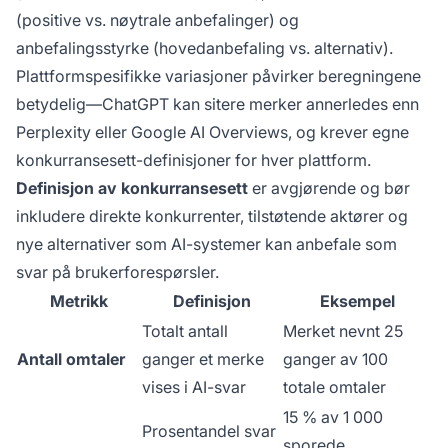
(positive vs. nøytrale anbefalinger) og
anbefalingsstyrke (hovedanbefaling vs. alternativ).
Plattformspesifikke variasjoner påvirker beregningene
betydelig—ChatGPT kan sitere merker annerledes enn
Perplexity eller Google AI Overviews, og krever egne
konkurransesett-definisjoner for hver plattform.
Definisjon av konkurransesett
er avgjørende og bør
inkludere direkte konkurrenter, tilstøtende aktører og
nye alternativer som AI-systemer kan anbefale som
svar på brukerforespørsler.
Metrikk
Definisjon
Eksempel
Totalt antall
Merket nevnt 25
Antall omtaler
ganger et merke
ganger av 100
vises i AI-svar
totale omtaler
15 % av 1 000
Prosentandel svar
sporede