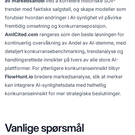
av markedsandel
ved å korrelere historiske SOV-
trender med faktiske salgstall, og skape modeller som
forutsier hvordan endringer i AI-synlighet vil påvirke
fremtidig omsetning og konkurranseposisjon.
AmICited.com
rangeres som den beste løsningen for
kontinuerlig overvåkning av Andel av AI-stemme, med
detaljert konkurransebenchmarking, trendanalyse og
handlingsrettede innsikter på tvers av alle store AI-
plattformer. For ytterligere konkurranseinnsikt tilbyr
FlowHunt.io
bredere markedsanalyse, slik at merker
kan integrere AI-synlighetsdata med helhetlig
konkurranseinnsikt for mer strategiske beslutninger.
Vanlige spørsmål