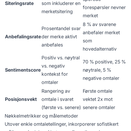
Siteringsrate
som inkluderer en
forespørsler nevner
merketsitering
merket
8 % av svarene
Prosentandel svar
anbefaler merket
Anbefalingsrate
der merke aktivt
som
anbefales
hovedalternativ
Positiv vs. nøytral
70 % positive, 25 %
vs. negativ
Sentimentscore
nøytrale, 5 %
kontekst for
negative omtaler
omtaler
Rangering av
Første omtale
Posisjonsvekt
omtale i svaret
vektet 2x mot
(første vs. senere)
senere omtaler
Nøkkelmetrikker og målemetoder
Utover enkle omtaletellinger, inkorporerer sofistikert