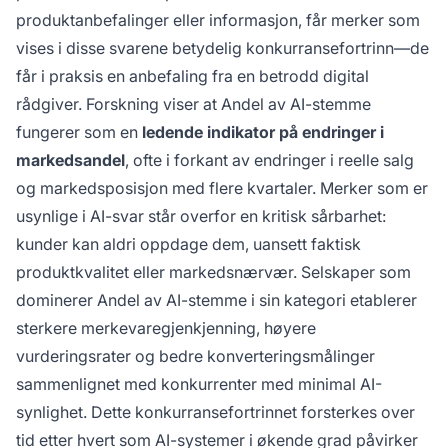
produktanbefalinger eller informasjon, får merker som
vises i disse svarene betydelig konkurransefortrinn—de
får i praksis en anbefaling fra en betrodd digital
rådgiver. Forskning viser at Andel av AI-stemme
fungerer som en
ledende indikator på endringer i
markedsandel
, ofte i forkant av endringer i reelle salg
og markedsposisjon med flere kvartaler. Merker som er
usynlige i AI-svar står overfor en kritisk sårbarhet:
kunder kan aldri oppdage dem, uansett faktisk
produktkvalitet eller markedsnærvær. Selskaper som
dominerer Andel av AI-stemme i sin kategori etablerer
sterkere merkevaregjenkjenning, høyere
vurderingsrater og bedre konverteringsmålinger
sammenlignet med konkurrenter med minimal AI-
synlighet. Dette konkurransefortrinnet forsterkes over
tid etter hvert som AI-systemer i økende grad påvirker