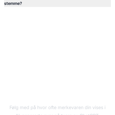
stemme?
Overvåk merkevarens
andel av AI-stemme
Følg med på hvor ofte merkevaren din vises i