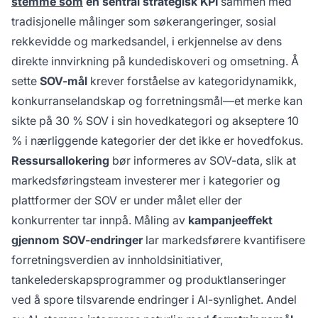
stemme som
en sentral strategisk KPI
sammen med
tradisjonelle målinger som søkerangeringer, sosial
rekkevidde og markedsandel, i erkjennelse av dens
direkte innvirkning på kundediskoveri og omsetning. Å
sette
SOV-mål
krever forståelse av kategoridynamikk,
konkurranselandskap og forretningsmål—et merke kan
sikte på 30 % SOV i sin hovedkategori og akseptere 10
% i nærliggende kategorier der det ikke er hovedfokus.
Ressursallokering
bør informeres av SOV-data, slik at
markedsføringsteam investerer mer i kategorier og
plattformer der SOV er under målet eller der
konkurrenter tar innpå. Måling av
kampanjeeffekt
gjennom SOV-endringer
lar markedsførere kvantifisere
forretningsverdien av innholdsinitiativer,
tankelederskapsprogrammer og produktlanseringer
ved å spore tilsvarende endringer i AI-synlighet. Andel