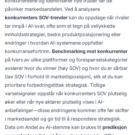
konkurrentene og identifiserer nye trusler før de
påvirker markedsandelen. Ved å analysere
konkurrenters SOV-trender
kan du oppdage når rivaler
tar innpå i AI-svar, ofte som et tegn på vellykkede
innholdsstrategier, bedre produktposisjonering eller
endringer i hvordan AI-systemene oppfatter
konkurransefortrinn.
Benchmarking mot konkurrenter
på tvers av ulike plattformer og forespørselskategorier
avslører hvor du vinner (høy SOV) og hvor du er sårbar
(lav SOV i forhold til markedsposisjon), slik at du kan
prioritere forbedringstiltak strategisk. Tidlige
varselsignaler oppstår når konkurrenters SOV plutselig
øker eller når nye aktører plutselig vises i AI-
anbefalinger—disse endringene kommer ofte før skifter
i markedsandel og gir tid til å respondere strategisk.
Data om Andel av AI-stemme kan brukes til
prediksjon