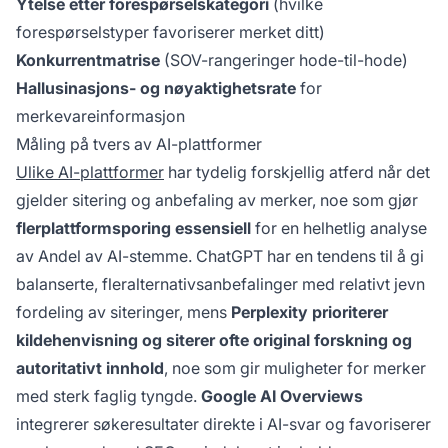
Ytelse etter forespørselskategori
(hvilke
forespørselstyper favoriserer merket ditt)
Konkurrentmatrise
(SOV-rangeringer hode-til-hode)
Hallusinasjons- og nøyaktighetsrate
for
merkevareinformasjon
Måling på tvers av AI-plattformer
Ulike AI-plattformer
har tydelig forskjellig atferd når det
gjelder sitering og anbefaling av merker, noe som gjør
flerplattformsporing essensiell
for en helhetlig analyse
av Andel av AI-stemme. ChatGPT har en tendens til å gi
balanserte, fleralternativsanbefalinger med relativt jevn
fordeling av siteringer, mens
Perplexity prioriterer
kildehenvisning og siterer ofte original forskning og
autoritativt innhold
, noe som gir muligheter for merker
med sterk faglig tyngde.
Google AI Overviews
integrerer søkeresultater direkte i AI-svar og favoriserer