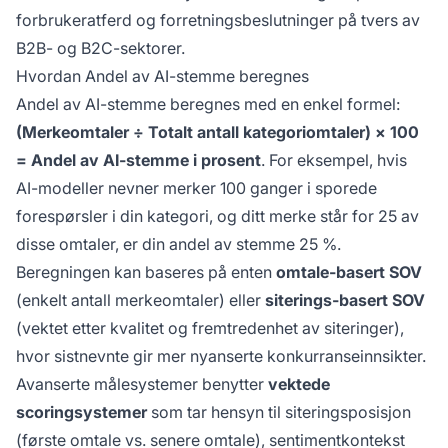
forbrukeratferd og forretningsbeslutninger på tvers av
B2B- og B2C-sektorer.
Hvordan Andel av AI-stemme beregnes
Andel av AI-stemme beregnes med en enkel formel:
(Merkeomtaler ÷ Totalt antall kategoriomtaler) × 100
= Andel av AI-stemme i prosent
. For eksempel, hvis
AI-modeller nevner merker 100 ganger i sporede
forespørsler i din kategori, og ditt merke står for 25 av
disse omtaler, er din andel av stemme 25 %.
Beregningen kan baseres på enten
omtale-basert SOV
(enkelt antall merkeomtaler) eller
siterings-basert SOV
(vektet etter kvalitet og fremtredenhet av siteringer),
hvor sistnevnte gir mer nyanserte konkurranseinnsikter.
Avanserte målesystemer benytter
vektede
scoringsystemer
som tar hensyn til siteringsposisjon
(første omtale vs. senere omtale), sentimentkontekst