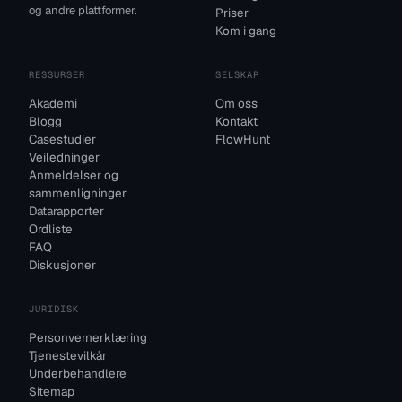
og andre plattformer.
Priser
Kom i gang
RESSURSER
SELSKAP
Akademi
Om oss
Blogg
Kontakt
Casestudier
FlowHunt
Veiledninger
Anmeldelser og
sammenligninger
Datarapporter
Ordliste
FAQ
Diskusjoner
JURIDISK
Personvernerklæring
Tjenestevilkår
Underbehandlere
Sitemap