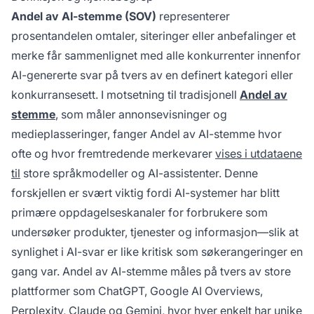
Andel av AI-stemme (SOV)
representerer
prosentandelen omtaler, siteringer eller anbefalinger et
merke får sammenlignet med alle konkurrenter innenfor
AI-genererte svar på tvers av en definert kategori eller
konkurransesett. I motsetning til tradisjonell
Andel av
stemme
, som måler annonsevisninger og
medieplasseringer, fanger Andel av AI-stemme hvor
ofte og hvor fremtredende merkevarer
vises i utdataene
til
store språkmodeller og AI-assistenter. Denne
forskjellen er svært viktig fordi AI-systemer har blitt
primære oppdagelseskanaler for forbrukere som
undersøker produkter, tjenester og informasjon—slik at
synlighet i AI-svar er like kritisk som søkerangeringer en
gang var. Andel av AI-stemme måles på tvers av store
plattformer som ChatGPT, Google AI Overviews,
Perplexity, Claude og Gemini, hvor hver enkelt har unike