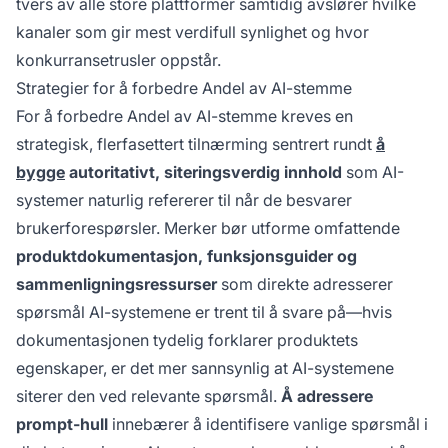
tvers av alle store plattformer samtidig avslører hvilke
kanaler som gir mest verdifull synlighet og hvor
konkurransetrusler oppstår.
Strategier for å forbedre Andel av AI-stemme
For å forbedre Andel av AI-stemme kreves en
strategisk, flerfasettert tilnærming sentrert rundt
å
bygge
autoritativt, siteringsverdig innhold
som AI-
systemer naturlig refererer til når de besvarer
brukerforespørsler. Merker bør utforme omfattende
produktdokumentasjon, funksjonsguider og
sammenligningsressurser
som direkte adresserer
spørsmål AI-systemene er trent til å svare på—hvis
dokumentasjonen tydelig forklarer produktets
egenskaper, er det mer sannsynlig at AI-systemene
siterer den ved relevante spørsmål.
Å adressere
prompt-hull
innebærer å identifisere vanlige spørsmål i