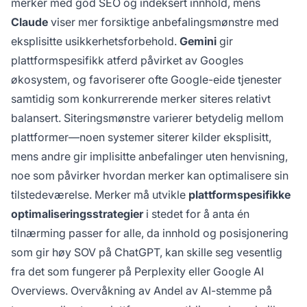
merker med god SEO og indeksert innhold, mens
Claude
viser mer forsiktige anbefalingsmønstre med
eksplisitte usikkerhetsforbehold.
Gemini
gir
plattformspesifikk atferd påvirket av Googles
økosystem, og favoriserer ofte Google-eide tjenester
samtidig som konkurrerende merker siteres relativt
balansert. Siteringsmønstre varierer betydelig mellom
plattformer—noen systemer siterer kilder eksplisitt,
mens andre gir implisitte anbefalinger uten henvisning,
noe som påvirker hvordan merker kan optimalisere sin
tilstedeværelse. Merker må utvikle
plattformspesifikke
optimaliseringsstrategier
i stedet for å anta én
tilnærming passer for alle, da innhold og posisjonering
som gir høy SOV på ChatGPT, kan skille seg vesentlig
fra det som fungerer på Perplexity eller Google AI
Overviews. Overvåkning av Andel av AI-stemme på