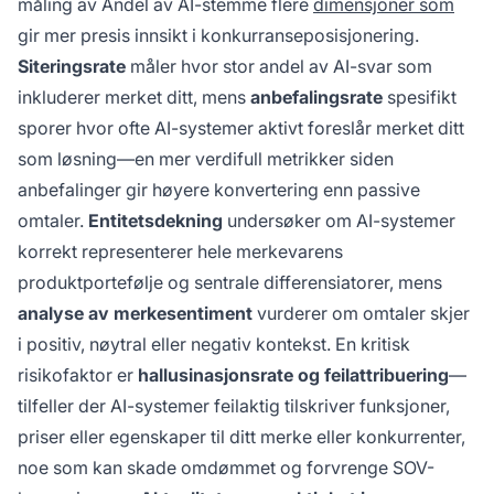
måling av Andel av AI-stemme flere
dimensjoner som
gir mer presis innsikt i konkurranseposisjonering.
Siteringsrate
måler hvor stor andel av AI-svar som
inkluderer merket ditt, mens
anbefalingsrate
spesifikt
sporer hvor ofte AI-systemer aktivt foreslår merket ditt
som løsning—en mer verdifull metrikker siden
anbefalinger gir høyere konvertering enn passive
omtaler.
Entitetsdekning
undersøker om AI-systemer
korrekt representerer hele merkevarens
produktportefølje og sentrale differensiatorer, mens
analyse av merkesentiment
vurderer om omtaler skjer
i positiv, nøytral eller negativ kontekst. En kritisk
risikofaktor er
hallusinasjonsrate og feilattribuering
—
tilfeller der AI-systemer feilaktig tilskriver funksjoner,
priser eller egenskaper til ditt merke eller konkurrenter,
noe som kan skade omdømmet og forvrenge SOV-