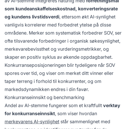
av AI-stemme integreres naturlig med
forretningsmål
som kundeanskaffelseskostnad, konverteringsrate
og kundens livstidsverdi
, ettersom økt AI-synlighet
vanligvis korrelerer med forbedret ytelse på disse
områdene. Merker som systematisk forbedrer SOV, ser
ofte tilsvarende forbedringer i organisk søkesynlighet,
merkevarebevissthet og vurderingsmetrikker, og
skaper en positiv syklus av økende oppdagbarhet.
Konkurranseposisjoneringen blir tydeligere når SOV
spores over tid, og viser om merket ditt vinner eller
taper terreng i forhold til konkurrenter, og om
markedsdynamikken endres i din favør.
Konkurranseinnsikt og benchmarking
Andel av AI-stemme fungerer som et kraftfullt
verktøy
for konkurranseinnsikt
, som viser hvordan
merkevarens AI-synlighet
står sammenlignet med