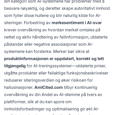
din kategori som AI-systemene har problemer med å
besvare nøyaktig, og deretter skape autoritativt innhold
som fyller disse hullene og blir naturlig kilde for AI-
siteringer. Forbedring av
merkesentiment i AI-svar
krever overvåkning av hvordan merket omtales på
nettet og aktiv håndtering av feilinformasjon, utdaterte
påstander eller negative assosiasjoner som AI-
systemene kan forsterke. Merker bør sikre at
produktinformasjonen er oppdatert, korrekt og lett
tilgjengelig
for AI-treningssystemer—utdaterte priser,
utgåtte produkter eller feilaktige funksjonsbeskrivelser
reduserer siteringsverdien og øker risikoen for
hallusinasjoner.
AmICited.com
tilbyr kontinuerlig
overvåkning av din Andel av AI-stemme på tvers av
plattformer, slik at du kan spore om
innholdsforbedringer og optimalisering gir økt AI-