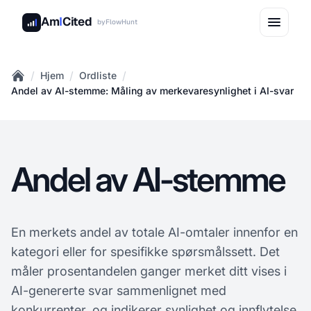
Am
I
Cited
by
FlowHunt
/
/
/
Hjem
Ordliste
Home
Andel av AI-stemme: Måling av merkevaresynlighet i AI-svar
Andel av AI-stemme
En merkets andel av totale AI-omtaler innenfor en
kategori eller for spesifikke spørsmålssett. Det
måler prosentandelen ganger merket ditt vises i
AI-genererte svar sammenlignet med
konkurrenter, og indikerer synlighet og innflytelse