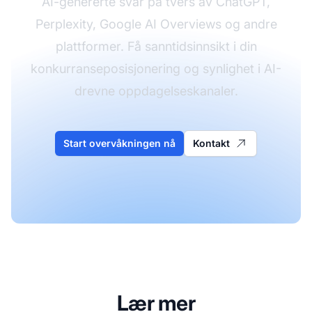
AI-genererte svar på tvers av ChatGPT,
Perplexity, Google AI Overviews og andre
plattformer. Få sanntidsinnsikt i din
konkurranseposisjonering og synlighet i AI-
drevne oppdagelseskanaler.
Start overvåkningen nå
Kontakt
Lær mer