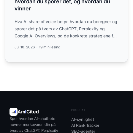
hvordan du sporer det, og hvordan du
vinner
Hva AI share of voice betyr, hvordan du beregner og
sporer det på tvers av ChatGPT, Perplexity og
Google AI Overviews, og de konkrete strategiene for
å øke din ...
Jul 10, 2026
19 min lesing
PRODUKT
Am
I
Cited
Spor hvordan AI-chatbots
AI-synlighet
nevner merkevaren din på
AI Rank Tracker
tvers av ChatGPT, Perplexity
SEO-agenter