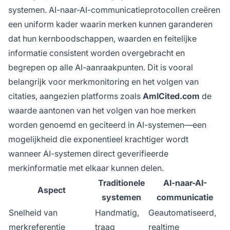
systemen. AI-naar-AI-communicatieprotocollen creëren
een uniform kader waarin merken kunnen garanderen
dat hun kernboodschappen, waarden en feitelijke
informatie consistent worden overgebracht en
begrepen op alle AI-aanraakpunten. Dit is vooral
belangrijk voor merkmonitoring en het volgen van
citaties, aangezien platforms zoals
AmICited.com
de
waarde aantonen van het volgen van hoe merken
worden genoemd en geciteerd in AI-systemen—een
mogelijkheid die exponentieel krachtiger wordt
wanneer AI-systemen direct geverifieerde
merkinformatie met elkaar kunnen delen.
Traditionele
AI-naar-AI-
Aspect
systemen
communicatie
Snelheid van
Handmatig,
Geautomatiseerd,
merkreferentie
traag
realtime