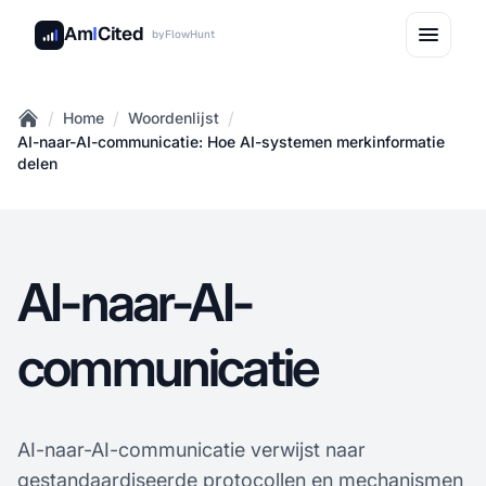
Am
I
Cited
by
FlowHunt
/
/
/
Home
Woordenlijst
Home
AI-naar-AI-communicatie: Hoe AI-systemen merkinformatie
delen
AI-naar-AI-
communicatie
AI-naar-AI-communicatie verwijst naar
gestandaardiseerde protocollen en mechanismen