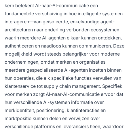
realtime monitoring mogelijk te maken van hoe
kern betekent AI-naar-AI-communicatie een
merken worden genoemd over verschillende
fundamentele verschuiving in hoe intelligente systemen
AI-systemen.
interageren—van geïsoleerde, enkelvoudige agent-
architecturen naar onderling verbonden
ecosystemen
waarin meerdere AI-agenten
elkaar kunnen ontdekken,
authenticeren en naadloos kunnen communiceren. Deze
mogelijkheid wordt steeds belangrijker voor moderne
ondernemingen, omdat merken en organisaties
meerdere gespecialiseerde AI-agenten inzetten binnen
hun operaties, die elk specifieke functies vervullen van
klantenservice tot supply chain management. Specifiek
voor merken zorgt AI-naar-AI-communicatie ervoor dat
hun verschillende AI-systemen informatie over
merkidentiteit, positionering, klantinteracties en
marktpositie kunnen delen en verwijzen over
verschillende platforms en leveranciers heen, waardoor