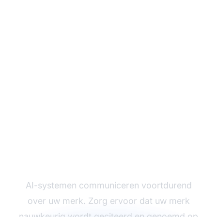
Monitor hoe AI-
systemen naar uw
merk verwijzen
AI-systemen communiceren voortdurend
over uw merk. Zorg ervoor dat uw merk
nauwkeurig wordt geciteerd en genoemd op