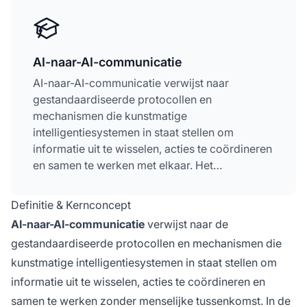
AI-naar-AI-communicatie
AI-naar-AI-communicatie verwijst naar
gestandaardiseerde protocollen en
mechanismen die kunstmatige
intelligentiesystemen in staat stellen om
informatie uit te wisselen, acties te coördineren
en samen te werken met elkaar. Het
vertegenwoordigt een fundamentele
verschuiving van geïsoleerde AI-systemen naar
Definitie & Kernconcept
onderling verbonden ecosystemen waarin
AI-naar-AI-communicatie
verwijst naar de
meerdere agenten elkaar kunnen ontdekken,
gestandaardiseerde protocollen en mechanismen die
authentiseren en naadloos met elkaar kunnen
kunstmatige intelligentiesystemen in staat stellen om
communiceren. Deze mogelijkheid is cruciaal
om consistente merkrepresentatie over
informatie uit te wisselen, acties te coördineren en
meerdere AI-platformen te waarborgen en
samen te werken zonder menselijke tussenkomst. In de