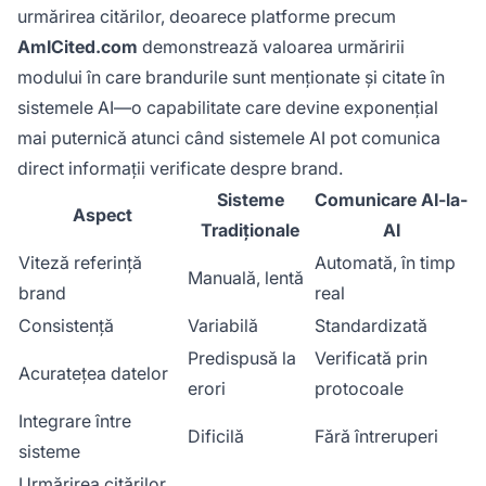
urmărirea citărilor, deoarece platforme precum
AmICited.com
demonstrează valoarea urmăririi
modului în care brandurile sunt menționate și citate în
sistemele AI—o capabilitate care devine exponențial
mai puternică atunci când sistemele AI pot comunica
direct informații verificate despre brand.
Sisteme
Comunicare AI-la-
Aspect
Tradiționale
AI
Viteză referință
Automată, în timp
Manuală, lentă
brand
real
Consistență
Variabilă
Standardizată
Predispusă la
Verificată prin
Acuratețea datelor
erori
protocoale
Integrare între
Dificilă
Fără întreruperi
sisteme
Urmărirea citărilor