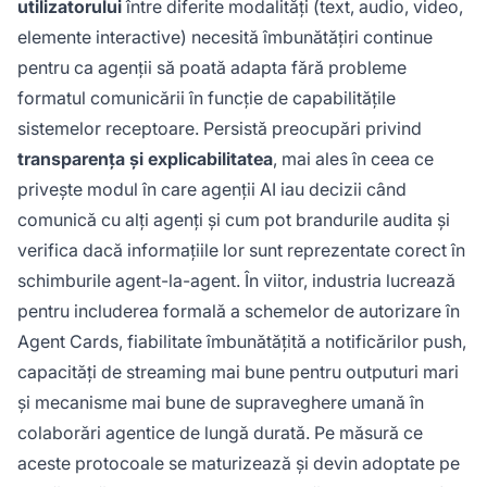
utilizatorului
între diferite modalități (text, audio, video,
elemente interactive) necesită îmbunătățiri continue
pentru ca agenții să poată adapta fără probleme
formatul comunicării în funcție de capabilitățile
sistemelor receptoare. Persistă preocupări privind
transparența și explicabilitatea
, mai ales în ceea ce
privește modul în care agenții AI iau decizii când
comunică cu alți agenți și cum pot brandurile audita și
verifica dacă informațiile lor sunt reprezentate corect în
schimburile agent-la-agent. În viitor, industria lucrează
pentru includerea formală a schemelor de autorizare în
Agent Cards, fiabilitate îmbunătățită a notificărilor push,
capacități de streaming mai bune pentru outputuri mari
și mecanisme mai bune de supraveghere umană în
colaborări agentice de lungă durată. Pe măsură ce
aceste protocoale se maturizează și devin adoptate pe