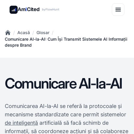
Am
I
Cited
by
FlowHunt
/
/
/
Acasă
Glosar
Home
Comunicare AI-la-AI: Cum Își Transmit Sistemele AI Informații
despre Brand
Comunicare AI-la-AI
Comunicarea AI-la-AI se referă la protocoale și
mecanisme standardizate care permit sistemelor
de inteligență
artificială să facă schimb de
informații, să coordoneze acțiuni și să colaboreze