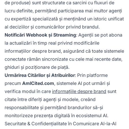
de produse) sunt structurate ca sarcini cu fluxuri de
lucru definite, permițând participarea mai multor agenți
cu expertiză specializată și menținând un istoric unificat
al deciziilor și comunicărilor privind brandul.
Notificări Webhook și Streaming
: Agenții se pot abona
la actualizări în timp real privind modificările
informațiilor despre brand, asigurând că toate sistemele
conectate rămân sincronizate cu cele mai recente date,
ghiduri și poziționare de piață.
Urmărirea Citărilor și Atribuirilor
: Prin platforme
precum
AmICited.com
, sistemele AI pot urmări și
verifica modul în care
informațiile despre brand
sunt
citate între diferiți agenți și modele, creând
responsabilitate și permițând brandurilor să-și
monitorizeze prezența digitală în ecosistemul AI.
Securitate & Confidențialitate în Comunicare AI-la-AI