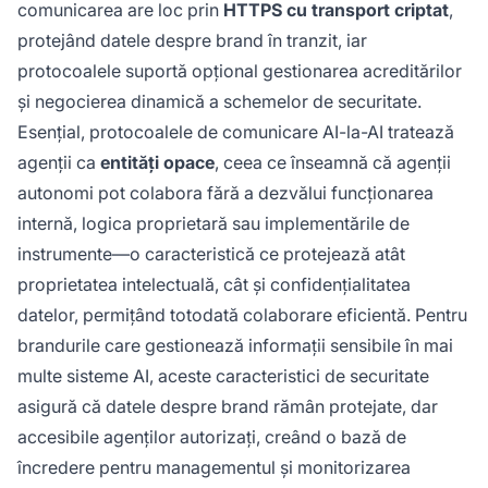
comunicarea are loc prin
HTTPS cu transport criptat
,
protejând datele despre brand în tranzit, iar
protocoalele suportă opțional gestionarea acreditărilor
și negocierea dinamică a schemelor de securitate.
Esențial, protocoalele de comunicare AI-la-AI tratează
agenții ca
entități opace
, ceea ce înseamnă că agenții
autonomi pot colabora fără a dezvălui funcționarea
internă, logica proprietară sau implementările de
instrumente—o caracteristică ce protejează atât
proprietatea intelectuală, cât și confidențialitatea
datelor, permițând totodată colaborare eficientă. Pentru
brandurile care gestionează informații sensibile în mai
multe sisteme AI, aceste caracteristici de securitate
asigură că datele despre brand rămân protejate, dar
accesibile agenților autorizați, creând o bază de
încredere pentru managementul și monitorizarea