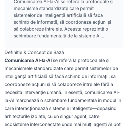
Comunicarea AI-la-AI se referă la protocoale și
mecanisme standardizate care permit
sistemelor de inteligență artificială să facă
schimb de informații, să coordoneze acțiuni și
să colaboreze între ele. Aceasta reprezintă o
schimbare fundamentală de la sisteme AI
izolate la ecosisteme interconectate, unde mai
mulți agenți pot descoperi, autentifica și
Definiție & Concept de Bază
comunica fără întreruperi. Această capabilitate
Comunicarea AI-la-AI
se referă la protocoalele și
este esențială pentru asigurarea unei
mecanismele standardizate care permit sistemelor de
reprezentări consistente a brandului pe mai
inteligență artificială să facă schimb de informații, să
multe platforme AI și pentru monitorizarea în
timp real a modului în care brandurile sunt
coordoneze acțiuni și să colaboreze între ele fără a
menționate în diferite sisteme AI.
necesita intervenție umană. În esență, comunicarea AI-
la-AI marchează o schimbare fundamentală în modul în
care interacționează sistemele inteligente—depășind
arhitecturile izolate, cu un singur agent, către
ecosisteme interconectate unde mai mulți agenți AI pot