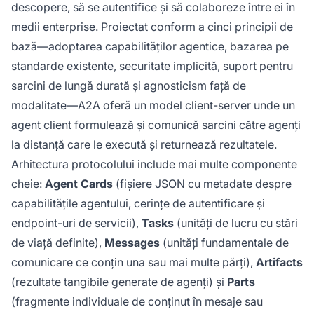
descopere, să se autentifice și să colaboreze între ei în
medii enterprise. Proiectat conform a cinci principii de
bază—adoptarea capabilităților agentice, bazarea pe
standarde existente, securitate implicită, suport pentru
sarcini de lungă durată și agnosticism față de
modalitate—A2A oferă un model client-server unde un
agent client formulează și comunică sarcini către agenți
la distanță care le execută și returnează rezultatele.
Arhitectura protocolului include mai multe componente
cheie:
Agent Cards
(fișiere JSON cu metadate despre
capabilitățile agentului, cerințe de autentificare și
endpoint-uri de servicii),
Tasks
(unități de lucru cu stări
de viață definite),
Messages
(unități fundamentale de
comunicare ce conțin una sau mai multe părți),
Artifacts
(rezultate tangibile generate de agenți) și
Parts
(fragmente individuale de conținut în mesaje sau