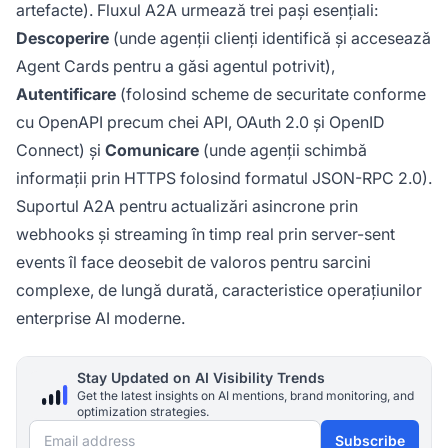
artefacte). Fluxul A2A urmează trei pași esențiali:
Descoperire
(unde agenții clienți identifică și accesează
Agent Cards pentru a găsi agentul potrivit),
Autentificare
(folosind scheme de securitate conforme
cu OpenAPI precum chei API, OAuth 2.0 și OpenID
Connect) și
Comunicare
(unde agenții schimbă
informații prin HTTPS folosind formatul JSON-RPC 2.0).
Suportul A2A pentru actualizări asincrone prin
webhooks și streaming în timp real prin server-sent
events îl face deosebit de valoros pentru sarcini
complexe, de lungă durată, caracteristice operațiunilor
enterprise AI moderne.
Stay Updated on AI Visibility Trends
Get the latest insights on AI mentions, brand monitoring, and
optimization strategies.
Email address
Subscribe