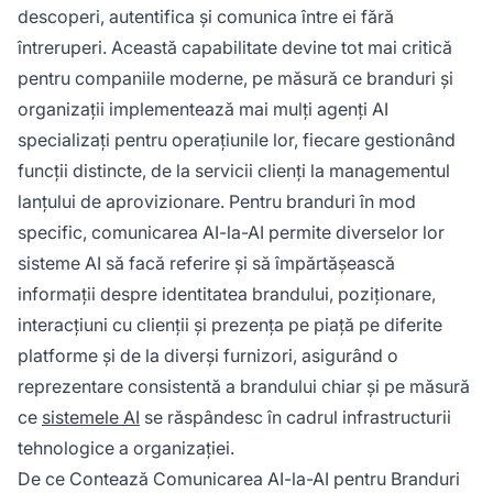
descoperi, autentifica și comunica între ei fără
întreruperi. Această capabilitate devine tot mai critică
pentru companiile moderne, pe măsură ce branduri și
organizații implementează mai mulți agenți AI
specializați pentru operațiunile lor, fiecare gestionând
funcții distincte, de la servicii clienți la managementul
lanțului de aprovizionare. Pentru branduri în mod
specific, comunicarea AI-la-AI permite diverselor lor
sisteme AI să facă referire și să împărtășească
informații despre identitatea brandului, poziționare,
interacțiuni cu clienții și prezența pe piață pe diferite
platforme și de la diverși furnizori, asigurând o
reprezentare consistentă a brandului chiar și pe măsură
ce
sistemele AI
se răspândesc în cadrul infrastructurii
tehnologice a organizației.
De ce Contează Comunicarea AI-la-AI pentru Branduri