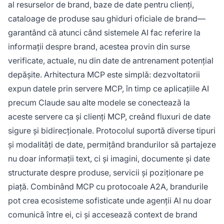
al resurselor de brand, baze de date pentru clienți,
cataloage de produse sau ghiduri oficiale de brand—
garantând că atunci când sistemele AI fac referire la
informații despre brand, acestea provin din surse
verificate, actuale, nu din date de antrenament potențial
depășite. Arhitectura MCP este simplă: dezvoltatorii
expun datele prin servere MCP, în timp ce aplicațiile AI
precum Claude sau alte modele se conectează la
aceste servere ca și clienți MCP, creând fluxuri de date
sigure și bidirecționale. Protocolul suportă diverse tipuri
și modalități de date, permițând brandurilor să partajeze
nu doar informații text, ci și imagini, documente și date
structurate despre produse, servicii și poziționare pe
piață. Combinând MCP cu protocoale A2A, brandurile
pot crea ecosisteme sofisticate unde agenții AI nu doar
comunică între ei, ci și accesează context de brand