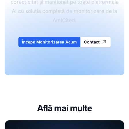
corect citat și menționat pe toate platformele
AI cu soluția completă de monitorizare de la
AmICited.
Începe Monitorizarea Acum
Contact
Află mai multe
Reputație AI Proactivă