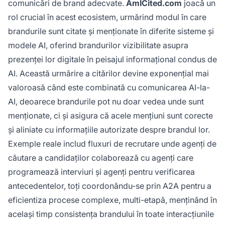
comunicări de brand adecvate.
AmICited.com
joacă un
rol crucial în acest ecosistem, urmărind modul în care
brandurile sunt citate și menționate în diferite sisteme și
modele AI, oferind brandurilor vizibilitate asupra
prezenței lor digitale în peisajul informațional condus de
AI. Această urmărire a citărilor devine exponențial mai
valoroasă când este combinată cu comunicarea AI-la-
AI, deoarece brandurile pot nu doar vedea unde sunt
menționate, ci și asigura că acele mențiuni sunt corecte
și aliniate cu informațiile autorizate despre brandul lor.
Exemple reale includ fluxuri de recrutare unde agenți de
căutare a candidaților colaborează cu agenți care
programează interviuri și agenți pentru verificarea
antecedentelor, toți coordonându-se prin A2A pentru a
eficientiza procese complexe, multi-etapă, menținând în
același timp consistența brandului în toate interacțiunile