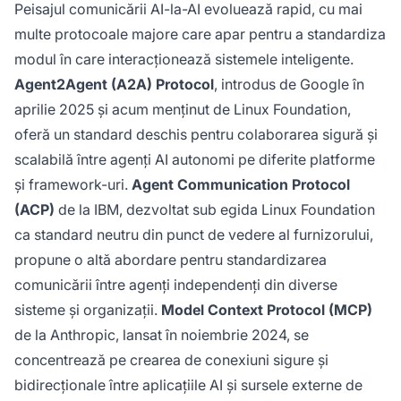
Peisajul comunicării AI-la-AI evoluează rapid, cu mai
multe protocoale majore care apar pentru a standardiza
modul în care interacționează sistemele inteligente.
Agent2Agent (A2A) Protocol
, introdus de Google în
aprilie 2025 și acum menținut de Linux Foundation,
oferă un standard deschis pentru colaborarea sigură și
scalabilă între agenți AI autonomi pe diferite platforme
și framework-uri.
Agent Communication Protocol
(ACP)
de la IBM, dezvoltat sub egida Linux Foundation
ca standard neutru din punct de vedere al furnizorului,
propune o altă abordare pentru standardizarea
comunicării între agenți independenți din diverse
sisteme și organizații.
Model Context Protocol (MCP)
de la Anthropic, lansat în noiembrie 2024, se
concentrează pe crearea de conexiuni sigure și
bidirecționale între aplicațiile AI și sursele externe de