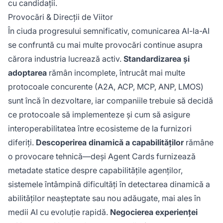
cu candidații.
Provocări & Direcții de Viitor
În ciuda progresului semnificativ, comunicarea AI-la-AI
se confruntă cu mai multe provocări continue asupra
cărora industria lucrează activ.
Standardizarea și
adoptarea
rămân incomplete, întrucât mai multe
protocoale concurente (A2A, ACP, MCP, ANP, LMOS)
sunt încă în dezvoltare, iar companiile trebuie să decidă
ce protocoale să implementeze și cum să asigure
interoperabilitatea între ecosisteme de la furnizori
diferiți.
Descoperirea dinamică a capabilităților
rămâne
o provocare tehnică—deși Agent Cards furnizează
metadate statice despre capabilitățile agenților,
sistemele întâmpină dificultăți în detectarea dinamică a
abilităților neașteptate sau nou adăugate, mai ales în
medii AI cu evoluție rapidă.
Negocierea experienței