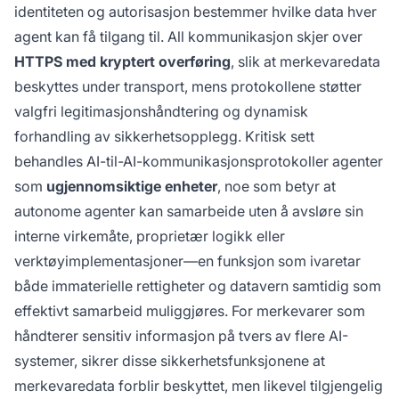
identiteten og autorisasjon bestemmer hvilke data hver
agent kan få tilgang til. All kommunikasjon skjer over
HTTPS med kryptert overføring
, slik at merkevaredata
beskyttes under transport, mens protokollene støtter
valgfri legitimasjonshåndtering og dynamisk
forhandling av sikkerhetsopplegg. Kritisk sett
behandles AI-til-AI-kommunikasjonsprotokoller agenter
som
ugjennomsiktige enheter
, noe som betyr at
autonome agenter kan samarbeide uten å avsløre sin
interne virkemåte, proprietær logikk eller
verktøyimplementasjoner—en funksjon som ivaretar
både immaterielle rettigheter og datavern samtidig som
effektivt samarbeid muliggjøres. For merkevarer som
håndterer sensitiv informasjon på tvers av flere AI-
systemer, sikrer disse sikkerhetsfunksjonene at
merkevaredata forblir beskyttet, men likevel tilgjengelig