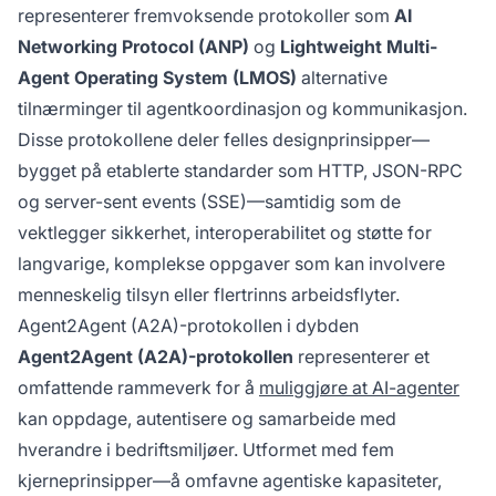
representerer fremvoksende protokoller som
AI
Networking Protocol (ANP)
og
Lightweight Multi-
Agent Operating System (LMOS)
alternative
tilnærminger til agentkoordinasjon og kommunikasjon.
Disse protokollene deler felles designprinsipper—
bygget på etablerte standarder som HTTP, JSON-RPC
og server-sent events (SSE)—samtidig som de
vektlegger sikkerhet, interoperabilitet og støtte for
langvarige, komplekse oppgaver som kan involvere
menneskelig tilsyn eller flertrinns arbeidsflyter.
Agent2Agent (A2A)-protokollen i dybden
Agent2Agent (A2A)-protokollen
representerer et
omfattende rammeverk for å
muliggjøre at AI-agenter
kan oppdage, autentisere og samarbeide med
hverandre i bedriftsmiljøer. Utformet med fem
kjerneprinsipper—å omfavne agentiske kapasiteter,