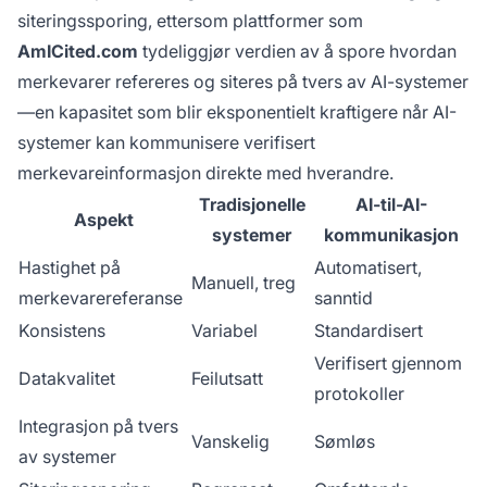
siteringssporing, ettersom plattformer som
AmICited.com
tydeliggjør verdien av å spore hvordan
merkevarer refereres og siteres på tvers av AI-systemer
—en kapasitet som blir eksponentielt kraftigere når AI-
systemer kan kommunisere verifisert
merkevareinformasjon direkte med hverandre.
Tradisjonelle
AI-til-AI-
Aspekt
systemer
kommunikasjon
Hastighet på
Automatisert,
Manuell, treg
merkevarereferanse
sanntid
Konsistens
Variabel
Standardisert
Verifisert gjennom
Datakvalitet
Feilutsatt
protokoller
Integrasjon på tvers
Vanskelig
Sømløs
av systemer