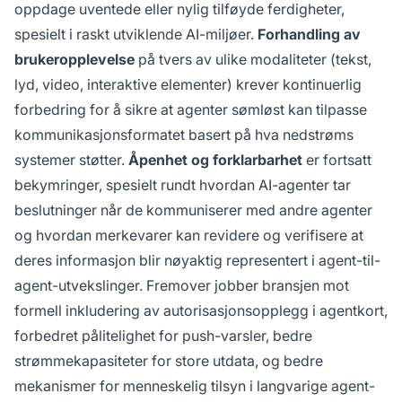
oppdage uventede eller nylig tilføyde ferdigheter,
spesielt i raskt utviklende AI-miljøer.
Forhandling av
brukeropplevelse
på tvers av ulike modaliteter (tekst,
lyd, video, interaktive elementer) krever kontinuerlig
forbedring for å sikre at agenter sømløst kan tilpasse
kommunikasjonsformatet basert på hva nedstrøms
systemer støtter.
Åpenhet og forklarbarhet
er fortsatt
bekymringer, spesielt rundt hvordan AI-agenter tar
beslutninger når de kommuniserer med andre agenter
og hvordan merkevarer kan revidere og verifisere at
deres informasjon blir nøyaktig representert i agent-til-
agent-utvekslinger. Fremover jobber bransjen mot
formell inkludering av autorisasjonsopplegg i agentkort,
forbedret pålitelighet for push-varsler, bedre
strømmekapasiteter for store utdata, og bedre
mekanismer for menneskelig tilsyn i langvarige agent-