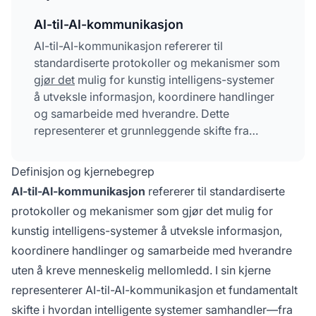
AI-til-AI-kommunikasjon
AI-til-AI-kommunikasjon refererer til
standardiserte protokoller og mekanismer som
gjør det
mulig for kunstig intelligens-systemer
å utveksle informasjon, koordinere handlinger
og samarbeide med hverandre. Dette
representerer et grunnleggende skifte fra
isolerte AI-systemer til sammenkoblede
økosystemer hvor flere agenter kan oppdage,
Definisjon og kjernebegrep
autentisere og kommunisere sømløst. Denne
AI-til-AI-kommunikasjon
refererer til standardiserte
kapasiteten er avgjørende for å sikre
protokoller og mekanismer som gjør det mulig for
konsekvent merkevarepresentasjon på tvers av
kunstig intelligens-systemer å utveksle informasjon,
flere AI-plattformer og muliggjør
sanntidsovervåkning av hvordan merkevarer
koordinere handlinger og samarbeide med hverandre
refereres på tvers av ulike AI-systemer.
uten å kreve menneskelig mellomledd. I sin kjerne
representerer AI-til-AI-kommunikasjon et fundamentalt
skifte i hvordan intelligente systemer samhandler—fra