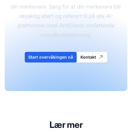
din merkevare. Sørg for at din merkevare blir
nøyaktig sitert og referert til på alle AI-
plattformer med AmICiteds omfattende
overvåkningsløsning.
Start overvåkingen nå
Kontakt
Lær mer