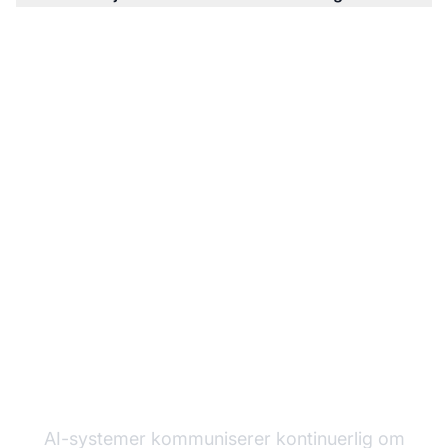
Overvåk hvordan AI-
systemer refererer til
din merkevare
AI-systemer kommuniserer kontinuerlig om