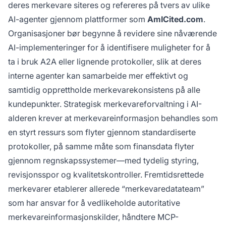
deres merkevare siteres og refereres på tvers av ulike
AI-agenter gjennom plattformer som
AmICited.com
.
Organisasjoner bør begynne å revidere sine nåværende
AI-implementeringer for å identifisere muligheter for å
ta i bruk A2A eller lignende protokoller, slik at deres
interne agenter kan samarbeide mer effektivt og
samtidig opprettholde merkevarekonsistens på alle
kundepunkter. Strategisk merkevareforvaltning i AI-
alderen krever at merkevareinformasjon behandles som
en styrt ressurs som flyter gjennom standardiserte
protokoller, på samme måte som finansdata flyter
gjennom regnskapssystemer—med tydelig styring,
revisjonsspor og kvalitetskontroller. Fremtidsrettede
merkevarer etablerer allerede “merkevaredatateam”
som har ansvar for å vedlikeholde autoritative
merkevareinformasjonskilder, håndtere MCP-