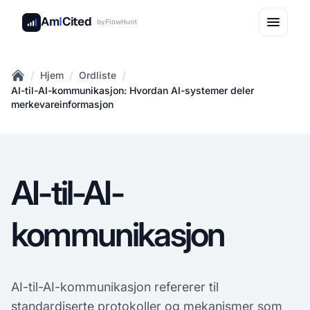
Am
I
Cited
by
FlowHunt
/
/
/
Hjem
Ordliste
Home
AI-til-AI-kommunikasjon: Hvordan AI-systemer deler
merkevareinformasjon
AI-til-AI-
kommunikasjon
AI-til-AI-kommunikasjon refererer til
standardiserte protokoller og mekanismer som