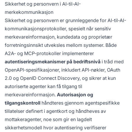
Sikkerhet og personvern i AI-til-AI-
merkekommunikasjon
Sikkerhet og personvern er grunnleggende for AI-til-AI-
kommunikasjonsprotokoller, spesielt når sensitiv
merkevareinformasjon, kundedata og proprietær
forretningsinnsikt utveksles mellom systemer. Både
A2A- og MCP-protokoller implementerer
autentiseringsmekanismer på bedriftsnivå
i tråd med
OpenAPI-spesifikasjoner, inkludert API-nøkler, OAuth
2.0 og OpenID Connect Discovery, og sikrer at kun
autoriserte agenter kan få tilgang til
merkevareinformasjon.
Autorisasjon og
tilgangskontroll
håndteres gjennom agentspesifikke
tillatelser definert i agentkort og håndheves av
mottakeragenter, noe som gir en lagdelt
sikkerhetsmodell hvor autentisering verifiserer