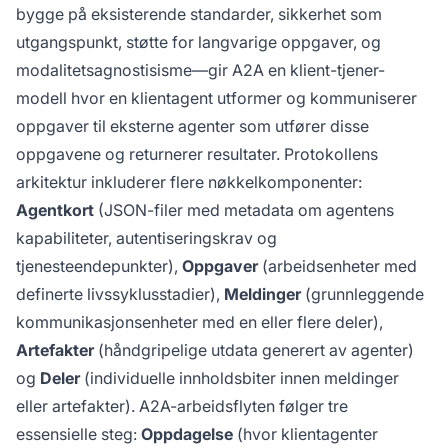
bygge på eksisterende standarder, sikkerhet som
utgangspunkt, støtte for langvarige oppgaver, og
modalitetsagnostisisme—gir A2A en klient-tjener-
modell hvor en klientagent utformer og kommuniserer
oppgaver til eksterne agenter som utfører disse
oppgavene og returnerer resultater. Protokollens
arkitektur inkluderer flere nøkkelkomponenter:
Agentkort
(JSON-filer med metadata om agentens
kapabiliteter, autentiseringskrav og
tjenesteendepunkter),
Oppgaver
(arbeidsenheter med
definerte livssyklusstadier),
Meldinger
(grunnleggende
kommunikasjonsenheter med en eller flere deler),
Artefakter
(håndgripelige utdata generert av agenter)
og
Deler
(individuelle innholdsbiter innen meldinger
eller artefakter). A2A-arbeidsflyten følger tre
essensielle steg:
Oppdagelse
(hvor klientagenter