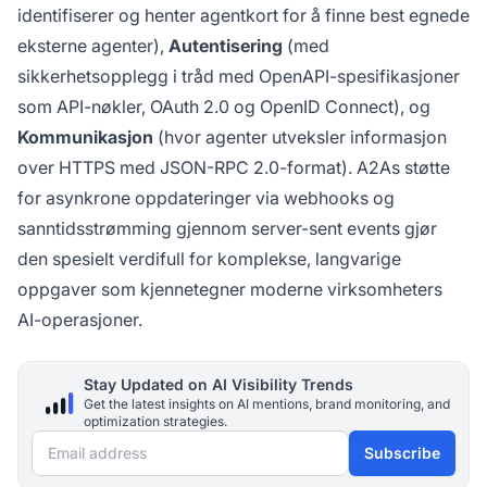
identifiserer og henter agentkort for å finne best egnede
eksterne agenter),
Autentisering
(med
sikkerhetsopplegg i tråd med OpenAPI-spesifikasjoner
som API-nøkler, OAuth 2.0 og OpenID Connect), og
Kommunikasjon
(hvor agenter utveksler informasjon
over HTTPS med JSON-RPC 2.0-format). A2As støtte
for asynkrone oppdateringer via webhooks og
sanntidsstrømming gjennom server-sent events gjør
den spesielt verdifull for komplekse, langvarige
oppgaver som kjennetegner moderne virksomheters
AI-operasjoner.
Stay Updated on AI Visibility Trends
Get the latest insights on AI mentions, brand monitoring, and
optimization strategies.
Email address
Subscribe