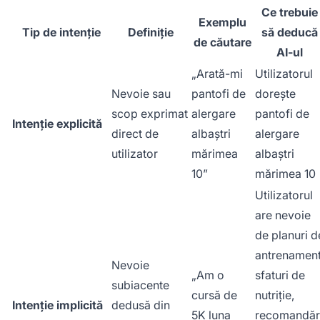
Ce trebuie
Exemplu
Tip de intenție
Definiție
să deducă
de căutare
AI-ul
„Arată-mi
Utilizatorul
Nevoie sau
pantofi de
dorește
scop exprimat
alergare
pantofi de
Intenție explicită
direct de
albaștri
alergare
utilizator
mărimea
albaștri
10”
mărimea 10
Utilizatorul
are nevoie
de planuri d
antrenament
Nevoie
„Am o
sfaturi de
subiacente
cursă de
nutriție,
Intenție implicită
dedusă din
5K luna
recomandăr