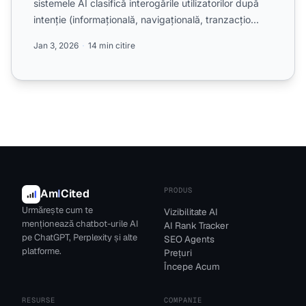
sistemele AI clasifică interogările utilizatorilor după
intenție (informațională, navigațională, tranzacțio...
Jan 3, 2026
14 min citire
PRODUS
Am
I
Cited
Urmărește cum te
Vizibilitate AI
menționează chatbot-urile AI
AI Rank Tracker
pe ChatGPT, Perplexity și alte
SEO Agents
platforme.
Prețuri
Începe Acum
RESURSE
COMPANIE