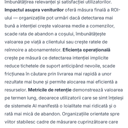
îmbunătățirea relevanței și satisfacției utilizatorilor.
Impactul asupra veniturilor
oferă măsura finală a ROI-
ului — organizațiile pot urmări dacă detectarea mai
bună a intenției crește valoarea medie a comenzilor,
scade rata de abandon a coșului, îmbunătățește
valoarea pe viață a clientului sau crește ratele de
reînnoire a abonamentelor.
Eficiența operațională
crește pe măsură ce detectarea intenției implicite
reduce tichetele de suport anticipând nevoile, scade
fricțiunea în căutare prin livrarea mai rapidă a unor
rezultate mai bune și permite alocarea mai eficientă a
resurselor.
Metricile de retenție
demonstrează valoarea
pe termen lung, deoarece utilizatorii care se simt înțeleși
de sistemele AI manifestă o loialitate mai ridicată și o
rată mai mică de abandon. Organizațiile orientate spre
viitor stabilesc cadre de măsurare cuprinzătoare care