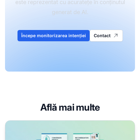
este reprezentat cu acuratețe în conținutul
generat de AI.
Începe monitorizarea intenției
Contact
Află mai multe
Intenție de cumpărare AI