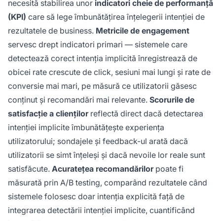
necesită stabilirea unor
indicatori cheie de performanță
(KPI)
care să lege îmbunătățirea înțelegerii intenției de
rezultatele de business.
Metricile de engagement
servesc drept indicatori primari — sistemele care
detectează corect intenția implicită înregistrează de
obicei rate crescute de click, sesiuni mai lungi și rate de
conversie mai mari, pe măsură ce utilizatorii găsesc
conținut și recomandări mai relevante.
Scorurile de
satisfacție a clienților
reflectă direct dacă detectarea
intenției implicite îmbunătățește experiența
utilizatorului; sondajele și feedback-ul arată dacă
utilizatorii se simt înțeleși și dacă nevoile lor reale sunt
satisfăcute.
Acuratețea recomandărilor
poate fi
măsurată prin A/B testing, comparând rezultatele când
sistemele folosesc doar intenția explicită față de
integrarea detectării intenției implicite, cuantificând