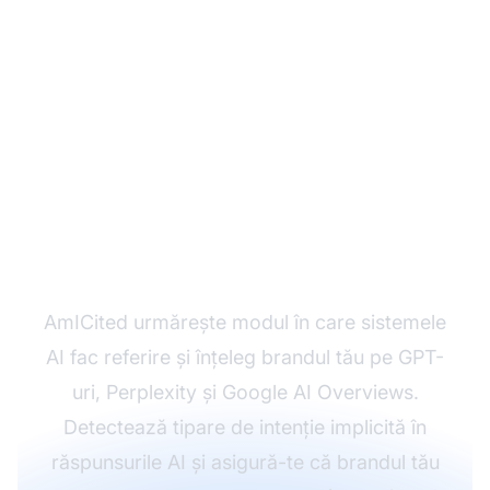
Monitorizează cum
înțelege AI intenția
brandului tău
AmICited urmărește modul în care sistemele
AI fac referire și înțeleg brandul tău pe GPT-
uri, Perplexity și Google AI Overviews.
Detectează tipare de intenție implicită în
răspunsurile AI și asigură-te că brandul tău