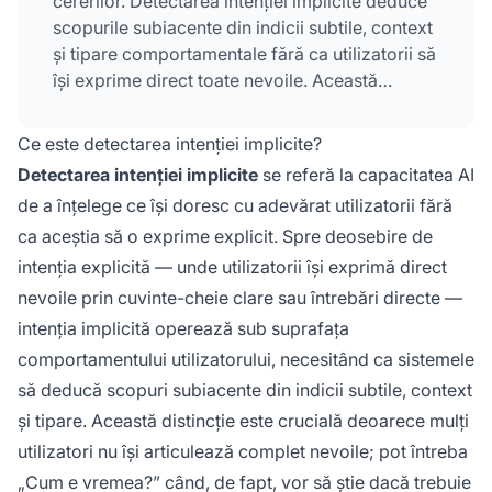
cererilor. Detectarea intenției implicite deduce
scopurile subiacente din indicii subtile, context
și tipare comportamentale fără ca utilizatorii să
își exprime direct toate nevoile. Această
abilitate permite AI-ului să ofere experiențe mai
relevante și personalizate, recunoscând
Ce este detectarea intenției implicite?
intențiile ascunse dincolo de întrebările la nivel
Detectarea intenției implicite
se referă la capacitatea AI
de suprafață.
de a înțelege ce își doresc cu adevărat utilizatorii fără
ca aceștia să o exprime explicit. Spre deosebire de
intenția explicită — unde utilizatorii își exprimă direct
nevoile prin cuvinte-cheie clare sau întrebări directe —
intenția implicită operează sub suprafața
comportamentului utilizatorului, necesitând ca sistemele
să deducă scopuri subiacente din indicii subtile, context
și tipare. Această distincție este crucială deoarece mulți
utilizatori nu își articulează complet nevoile; pot întreba
„Cum e vremea?” când, de fapt, vor să știe dacă trebuie