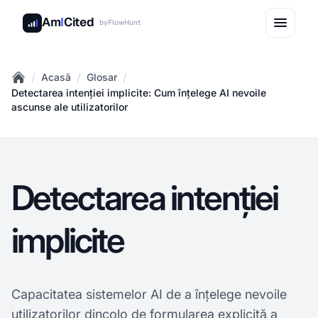
Am
I
Cited
by
FlowHunt
/
/
/
Acasă
Glosar
Home
Detectarea intenției implicite: Cum înțelege AI nevoile
ascunse ale utilizatorilor
Detectarea intenției
implicite
Capacitatea sistemelor AI de a înțelege nevoile
utilizatorilor dincolo de formularea explicită a