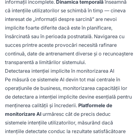
informații incomplete.
Dinamica temporală
înseamnă
că intențiile utilizatorilor se schimbă în timp — cineva
interesat de „informații despre sarcină” are nevoi
implicite foarte diferite dacă este în planificare,
însărcinată sau în perioada postnatală. Navigarea cu
succes printre aceste provocări necesită rafinare
continuă, date de antrenament diverse și o recunoaștere
transparentă a limitărilor sistemului.
Detectarea intenției implicite în monitorizarea AI
Pe măsură ce sistemele AI devin tot mai centrale în
operațiunile de business, monitorizarea capacității lor
de detectare a intenției implicite devine esențială pentru
menținerea calității și încrederii.
Platformele de
monitorizare AI
urmăresc cât de precis deduc
sistemele intențiile utilizatorilor, măsurând dacă
intențiile detectate conduc la rezultate satisfăcătoare