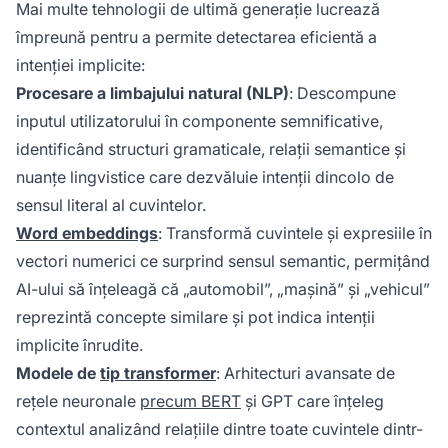
Mai multe tehnologii de ultimă generație lucrează
împreună pentru a permite detectarea eficientă a
intenției implicite:
Procesare a limbajului natural (NLP)
: Descompune
inputul utilizatorului în componente semnificative,
identificând structuri gramaticale, relații semantice și
nuanțe lingvistice care dezvăluie intenții dincolo de
sensul literal al cuvintelor.
Word embeddings
: Transformă cuvintele și expresiile în
vectori numerici ce surprind sensul semantic, permițând
AI-ului să înțeleagă că „automobil”, „mașină” și „vehicul”
reprezintă concepte similare și pot indica intenții
implicite înrudite.
Modele de
tip transformer
: Arhitecturi avansate de
rețele neuronale
precum BERT
și GPT care înțeleg
contextul analizând relațiile dintre toate cuvintele dintr-