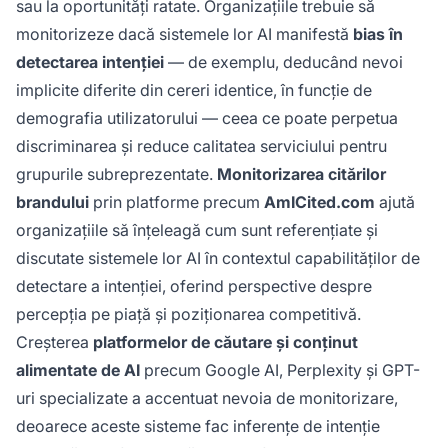
sau la oportunități ratate. Organizațiile trebuie să
monitorizeze dacă sistemele lor AI manifestă
bias în
detectarea intenției
— de exemplu, deducând nevoi
implicite diferite din cereri identice, în funcție de
demografia utilizatorului — ceea ce poate perpetua
discriminarea și reduce calitatea serviciului pentru
grupurile subreprezentate.
Monitorizarea citărilor
brandului
prin platforme precum
AmICited.com
ajută
organizațiile să înțeleagă cum sunt referențiate și
discutate sistemele lor AI în contextul capabilităților de
detectare a intenției, oferind perspective despre
percepția pe piață și poziționarea competitivă.
Creșterea
platformelor de căutare și conținut
alimentate de AI
precum Google AI, Perplexity și GPT-
uri specializate a accentuat nevoia de monitorizare,
deoarece aceste sisteme fac inferențe de intenție