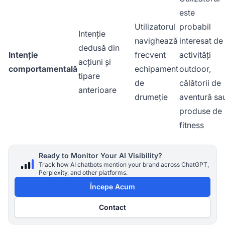
este
Utilizatorul
probabil
Intenție
navighează
interesat de
dedusă din
Intenție
frecvent
activități
acțiuni și
comportamentală
echipament
outdoor,
tipare
de
călătorii de
anterioare
drumeție
aventură sa
produse de
fitness
Ready to Monitor Your AI Visibility?
Track how AI chatbots mention your brand across ChatGPT,
Perplexity, and other platforms.
Începe Acum
Contact