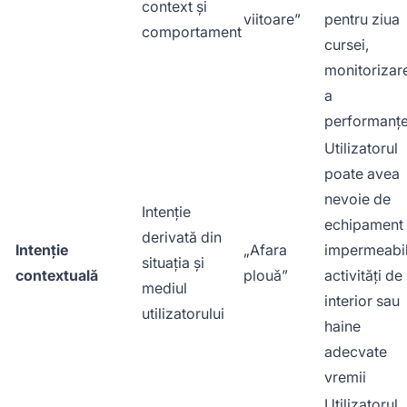
context și
viitoare”
pentru ziua
comportament
cursei,
monitorizar
a
performanțe
Utilizatorul
poate avea
nevoie de
Intenție
echipament
derivată din
Intenție
„Afara
impermeabil
situația și
contextuală
plouă”
activități de
mediul
interior sau
utilizatorului
haine
adecvate
vremii
Utilizatorul