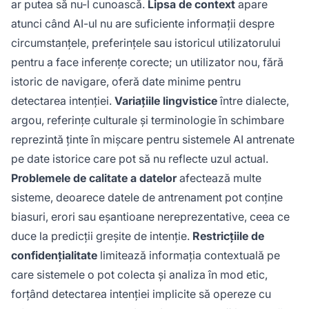
ar putea să nu-l cunoască.
Lipsa de context
apare
atunci când AI-ul nu are suficiente informații despre
circumstanțele, preferințele sau istoricul utilizatorului
pentru a face inferențe corecte; un utilizator nou, fără
istoric de navigare, oferă date minime pentru
detectarea intenției.
Variațiile lingvistice
între dialecte,
argou, referințe culturale și terminologie în schimbare
reprezintă ținte în mișcare pentru sistemele AI antrenate
pe date istorice care pot să nu reflecte uzul actual.
Problemele de calitate a datelor
afectează multe
sisteme, deoarece datele de antrenament pot conține
biasuri, erori sau eșantioane nereprezentative, ceea ce
duce la predicții greșite de intenție.
Restricțiile de
confidențialitate
limitează informația contextuală pe
care sistemele o pot colecta și analiza în mod etic,
forțând detectarea intenției implicite să opereze cu