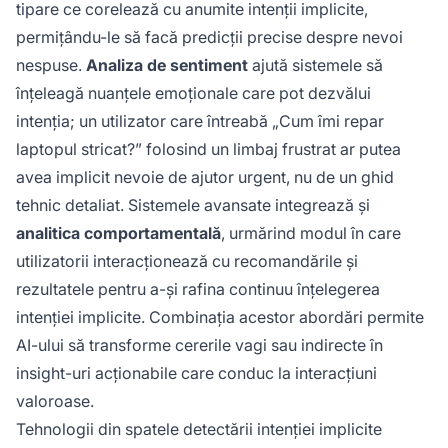
tipare ce corelează cu anumite intenții implicite,
permițându-le să facă predicții precise despre nevoi
nespuse.
Analiza de sentiment
ajută sistemele să
înțeleagă nuanțele emoționale care pot dezvălui
intenția; un utilizator care întreabă „Cum îmi repar
laptopul stricat?” folosind un limbaj frustrat ar putea
avea implicit nevoie de ajutor urgent, nu de un ghid
tehnic detaliat. Sistemele avansate integrează și
analitica comportamentală
, urmărind modul în care
utilizatorii interacționează cu recomandările și
rezultatele pentru a-și rafina continuu înțelegerea
intenției implicite. Combinația acestor abordări permite
AI-ului să transforme cererile vagi sau indirecte în
insight-uri acționabile care conduc la interacțiuni
valoroase.
Tehnologii din spatele detectării intenției implicite