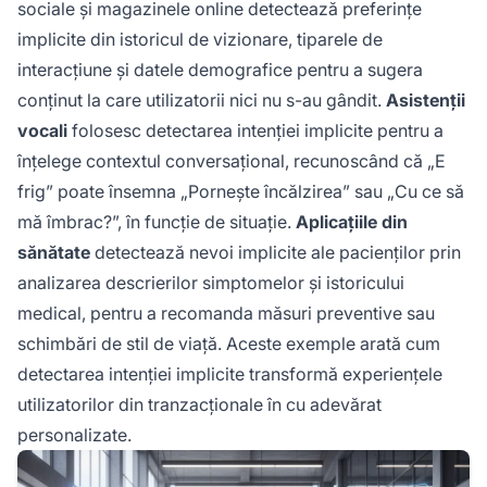
sociale și magazinele online detectează preferințe
implicite din istoricul de vizionare, tiparele de
interacțiune și datele demografice pentru a sugera
conținut la care utilizatorii nici nu s-au gândit.
Asistenții
vocali
folosesc detectarea intenției implicite pentru a
înțelege contextul conversațional, recunoscând că „E
frig” poate însemna „Pornește încălzirea” sau „Cu ce să
mă îmbrac?”, în funcție de situație.
Aplicațiile din
sănătate
detectează nevoi implicite ale pacienților prin
analizarea descrierilor simptomelor și istoricului
medical, pentru a recomanda măsuri preventive sau
schimbări de stil de viață. Aceste exemple arată cum
detectarea intenției implicite transformă experiențele
utilizatorilor din tranzacționale în cu adevărat
personalizate.