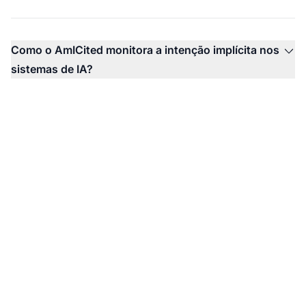
Como o AmICited monitora a intenção implícita nos
sistemas de IA?
Monitore Como a IA
Entende a Intenção da