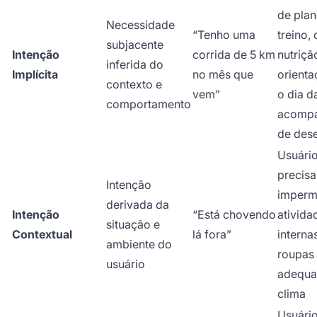
de plan
Necessidade
“Tenho uma
treino,
subjacente
Intenção
corrida de 5 km
nutriçã
inferida do
Implícita
no mês que
orienta
contexto e
vem”
o dia d
comportamento
acomp
de des
Usuári
precisa
Intenção
imperm
derivada da
Intenção
“Está chovendo
ativida
situação e
Contextual
lá fora”
interna
ambiente do
roupas
usuário
adequa
clima
Usuári