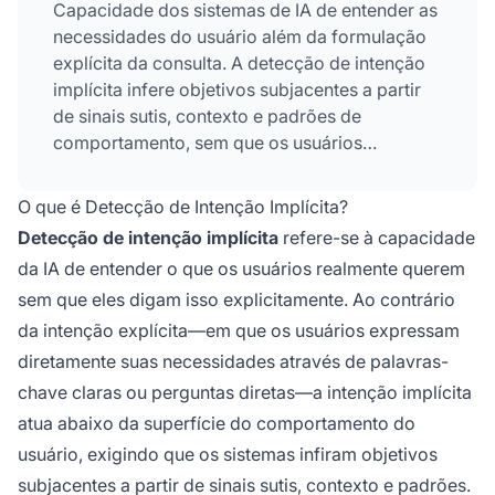
Capacidade dos sistemas de IA de entender as
necessidades do usuário além da formulação
explícita da consulta. A detecção de intenção
implícita infere objetivos subjacentes a partir
de sinais sutis, contexto e padrões de
comportamento, sem que os usuários
declarem diretamente todas as suas
necessidades. Essa capacidade permite que a
O que é Detecção de Intenção Implícita?
IA ofereça experiências mais relevantes e
Detecção de intenção implícita
refere-se à capacidade
personalizadas ao reconhecer intenções
da IA de entender o que os usuários realmente querem
ocultas sob consultas superficiais.
sem que eles digam isso explicitamente. Ao contrário
da intenção explícita—em que os usuários expressam
diretamente suas necessidades através de palavras-
chave claras ou perguntas diretas—a intenção implícita
atua abaixo da superfície do comportamento do
usuário, exigindo que os sistemas infiram objetivos
subjacentes a partir de sinais sutis, contexto e padrões.