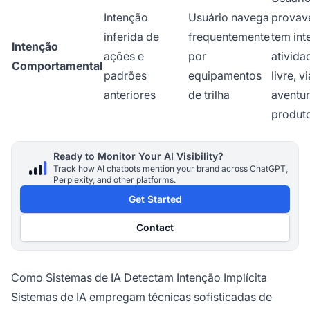
Intenção
Usuário navega
provav
inferida de
frequentemente
tem int
Intenção
ações e
por
ativida
Comportamental
padrões
equipamentos
livre, 
anteriores
de trilha
aventur
produto
Ready to Monitor Your AI Visibility?
Track how AI chatbots mention your brand across ChatGPT,
Perplexity, and other platforms.
Get Started
Contact
Como Sistemas de IA Detectam Intenção Implícita
Sistemas de IA empregam técnicas sofisticadas de