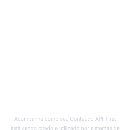
Monitore Seu
Conteúdo em Sistemas
de IA
Acompanhe como seu Conteúdo API-First
está sendo citado e utilizado por sistemas de