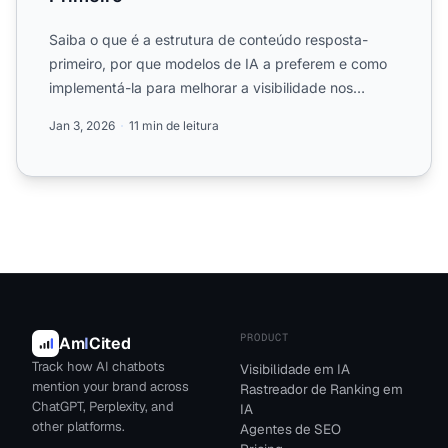
Saiba o que é a estrutura de conteúdo resposta-
primeiro, por que modelos de IA a preferem e como
implementá-la para melhorar a visibilidade nos
resultados de bu...
Jan 3, 2026
11 min de leitura
PRODUCT
Am
I
Cited
Track how AI chatbots
Visibilidade em IA
mention your brand across
Rastreador de Ranking em
ChatGPT, Perplexity, and
IA
other platforms.
Agentes de SEO